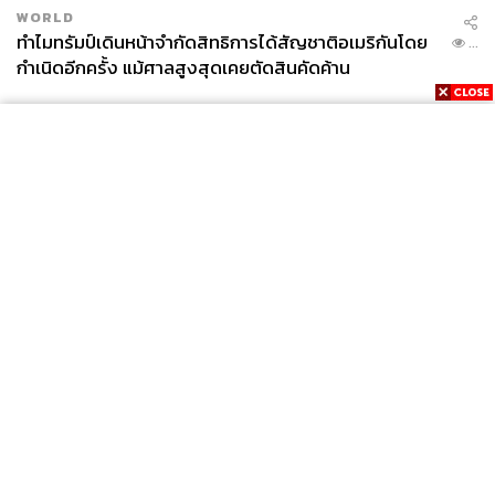
WORLD
ทำไมทรัมป์เดินหน้าจำกัดสิทธิการได้สัญชาติอเมริกันโดย
...
กำเนิดอีกครั้ง แม้ศาลสูงสุดเคยตัดสินคัดค้าน
News
Wealth
Pop
Podcast
Video
Now
Opinion
Careers
Events
Privacy
About
Contact
Policy
FOR
ADVERTISING
MEMBERSHIP