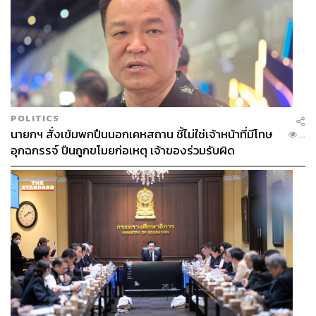
POLITICS
นายกฯ สั่งเข้มพกปืนนอกเคหสถาน ชี้ไม่ใช่เจ้าหน้าที่มีโทษ
...
อุกฉกรรจ์ ปืนถูกขโมยก่อเหตุ เจ้าของร่วมรับผิด