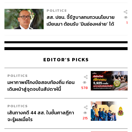
เหมาะสม
POLITICS
สส. ปชน. จี้รัฐบาลทบทวนนโยบาย
1
เมียนมา ต้อนรับ ‘มินอ่องหล่าย’ ได้
แค่สัญญาว่างเปล่า
EDITOR'S PICKS
POLITICS
มหากาพย์โกงข้อสอบท้องถิ่น ก่อน
578
เดินหน้าสู่จุดจบในสัปดาห์นี้
POLITICS
เส้นทางคดี 44 สส. ในชั้นศาลฎีกา
215
จะรู้ผลเมื่อไร