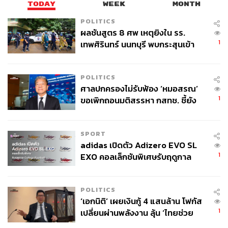
TODAY
WEEK
MONTH
POLITICS
ผลชันสูตร 8 ศพ เหตุยิงใน รร.
1
เทพศิรินทร์ นนทบุรี พบกระสุนเข้า
จุดสำคัญ ‘ศีรษะ-หน้าอก’ ครูถูกยิง
4 นัด จากระยะไกล
POLITICS
ศาลปกครองไม่รับฟ้อง ‘หมอสรณ’
1
ขอเพิกถอนมติสรรหา กสทช. ชี้ยัง
ไม่ใช่ผู้เดือดร้อนเสียหาย
SPORT
adidas เปิดตัว Adizero EVO SL
1
EXO คอลเล็กชันพิเศษรับฤดูกาล
College Football
POLITICS
‘เอกนิติ’ เผยเงินกู้ 4 แสนล้าน โฟกัส
1
เปลี่ยนผ่านพลังงาน ลุ้น ‘ไทยช่วย
ไทยพลัส’ เฟส 2 รอประเมินความ