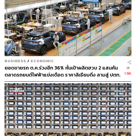
BUSINESS
/
ECONOMIC
ยอดขายรถ ต.ค.ร่วงอีก 36% หั่นเป้าผลิตฮวบ 2 แสนคัน
1.9K
ตลาดรถยนต์ไฟฟ้าแข่งเดือด ราคาลิเธียมดิ่ง ลามสู่ ปตท.
จ่อถอนร่วมทุน Foxconn สร้างโรงงาน EV