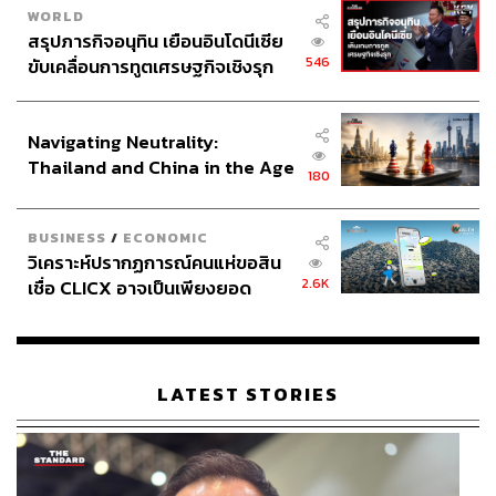
WORLD
สรุปภารกิจอนุทิน เยือนอินโดนีเซีย
546
ขับเคลื่อนการทูตเศรษฐกิจเชิงรุก
ประกาศหุ้นส่วนยุทธศาสตร์ไทย –
อินโดนีเซีย
Navigating Neutrality:
Thailand and China in the Age
180
of a New Global Order
BUSINESS
/
ECONOMIC
วิเคราะห์ปรากฏการณ์คนแห่ขอสิน
2.6K
เชื่อ CLICX อาจเป็นเพียงยอด
ภูเขาน้ำแข็ง ของปัญหาหนี้ครัว
เรือนไทยที่ถูกซุกไว้
LATEST STORIES