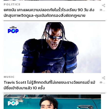
POLITICS
ยศชนัน เคาะแผนความปลอดภัยในรั้วโรงเรียน 90 วัน ส่ง
...
นักสุขภาพจิตดูแล-คุมเข้มคัดกรองสิ่งผิดกฎหมาย
MUSIC
Travis Scott ไม่รู้สึกกดดันที่ไม่เคยชนะรางวัลแกรมมี่ แม้
...
มีชื่อเข้าชิงมาแล้ว 10 ครั้ง