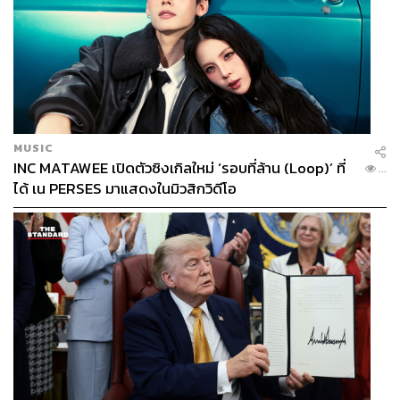
MUSIC
INC MATAWEE เปิดตัวซิงเกิลใหม่ ‘รอบที่ล้าน (Loop)’ ที่
...
ได้ เน PERSES มาแสดงในมิวสิกวิดีโอ