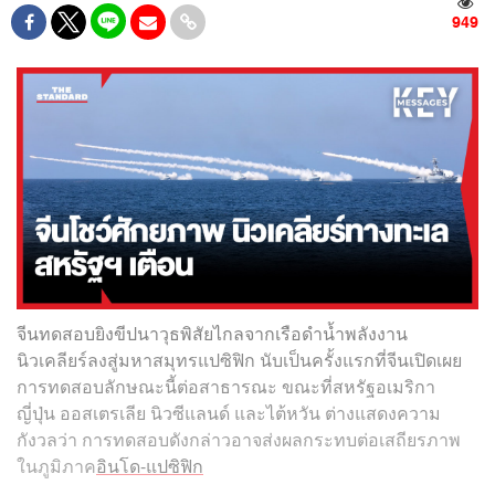
949
จีนทดสอบยิงขีปนาวุธพิสัยไกลจากเรือดำน้ำพลังงาน
นิวเคลียร์ลงสู่มหาสมุทรแปซิฟิก นับเป็นครั้งแรกที่จีนเปิดเผย
การทดสอบลักษณะนี้ต่อสาธารณะ ขณะที่สหรัฐอเมริกา
ญี่ปุ่น ออสเตรเลีย นิวซีแลนด์ และไต้หวัน ต่างแสดงความ
กังวลว่า การทดสอบดังกล่าวอาจส่งผลกระทบต่อเสถียรภาพ
ในภูมิภาค
อินโด-แปซิฟิก