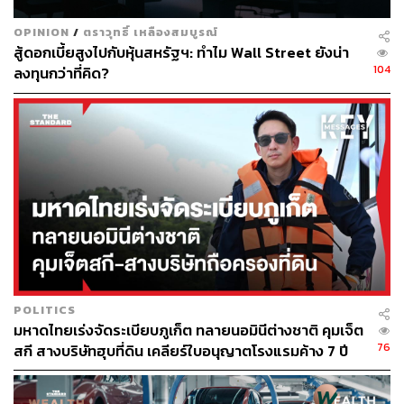
OPINION
/
ตราวุทธิ์ เหลืองสมบูรณ์
สู้ดอกเบี้ยสูงไปกับหุ้นสหรัฐฯ: ทำไม Wall Street ยังน่า
แม้จีนจะยืนยันว่าเป็นการฝึกตามปกติ แต่ช่วงเวลาที่เลือก
104
ลงทุนกว่าที่คิด?
ทดสอบทำให้หลายฝ่ายมองว่า การยิงครั้งนี้มีนัยทาง
ยุทธศาสตร์มากกว่าการซ้อมรบทั่วไป
Reuters อ้างความเห็นของนักวิเคราะห์ว่า การยิงครั้งนี้มีเป้า
หมายหลักเพื่อส่งสัญญาณเชิงยุทธศาสตร์ไปยังสหรัฐฯ
มากกว่าประเทศในภูมิภาค โดยเกิดขึ้นในช่วงที่การแข่งขัน
ด้านความมั่นคงในอินโด-แปซิฟิกทวีความเข้มข้น ทั้งในช่วง
ที่สหรัฐฯ เป็นเจ้าภาพการฝึกทางทหาร RIMPAC และในวัน
เดียวกับที่ออสเตรเลียกับฟิจิลงนามในสนธิสัญญาป้องกันร่วม
ขณะที่ ถง จ้าว ผู้เชี่ยวชาญด้านอาวุธนิวเคลียร์ของจีนจาก
POLITICS
สถาบัน Carnegie Endowment for International Peace ให้
มหาดไทยเร่งจัดระเบียบภูเก็ต ทลายนอมินีต่างชาติ คุมเจ็ต
สัมภาษณ์กับ The Washington Post ว่า ยุทธศาสตร์ของจีน
76
สกี สางบริษัทฮุบที่ดิน เคลียร์ใบอนุญาตโรงแรมค้าง 7 ปี
คือการแสดงศักยภาพด้านนิวเคลียร์เชิงยุทธศาสตร์ เพื่อให้
สหรัฐฯ ตระหนักถึงอำนาจทางยุทธศาสตร์ที่เพิ่มขึ้นของจีน