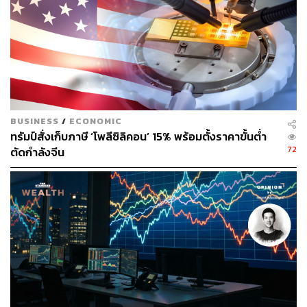
สหรัฐฯ ระบุว่า กำลังติดตามการทดสอบดังกล่าวอย่างใกล้ชิด
พร้อมเรียกร้องให้จีนเข้าร่วมการเจรจาควบคุมอาวุธ
นิวเคลียร์อย่างจริงจัง ขณะที่ออสเตรเลีย ญี่ปุ่น และ
นิวซีแลนด์ ต่างแสดงความกังวลว่าการทดสอบดังกล่าวอาจ
กระทบต่อเสถียรภาพของภูมิภาค
เพนนี หว่อง รัฐมนตรีว่าการกระทรวงการต่างประเทศ
ออสเตรเลียระบุว่า การทดสอบเกิดขึ้นท่ามกลางการขยาย
BUSINESS
/
ECONOMIC
ทรัมป์สั่งเก็บภาษี ‘โพลีซิลิคอน’ 15% พร้อมตั้งราคาขั้นต่ำ
กำลังทางทหารของจีนอย่างรวดเร็ว ซึ่งยังขาดความโปร่งใส
72
ตัดกำลังจีน
และความชัดเจนเกี่ยวกับเจตนารมณ์
ส่วนรัฐบาลญี่ปุ่นเปิดเผยว่า ได้รับแจ้งล่วงหน้าเพียงไม่นาน
ก่อนการยิง พร้อมแสดงความกังวลอย่างยิ่งต่อกิจกรรมทาง
ทหารของจีน ขณะที่ วินสตัน ปีเตอร์ส รัฐมนตรีว่าการ
กระทรวงการต่างประเทศนิวซีแลนด์ ระบุว่า ไม่ต้องการให้
มหาสมุทรแปซิฟิกใต้กลายเป็นพื้นที่ทดสอบขีปนาวุธ
ทำไมจีนจึงทดสอบขีปนาวุธในเวลานี้