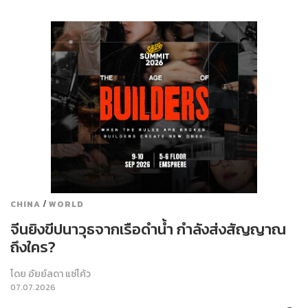
/
CHINA
WORLD
จีนยิงขีปนาวุธจากเรือดำน้ำ กำลังส่งสัญญาณ
ถึงใคร?
โดย
อัยย์ลดา แซ่โค้ว
07.07.2026