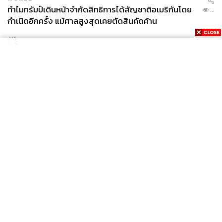
ทำไมทรัมป์เดินหน้าจำกัดสิทธิการได้สัญชาติอเมริกันโดย
...
กำเนิดอีกครั้ง แม้ศาลสูงสุดเคยตัดสินคัดค้าน
News
Wealth
Pop
Podcast
Video
Now
Opinion
Careers
Events
Privacy
About
Contact
Policy
FOR
ADVERTISING
MEMBERSHIP