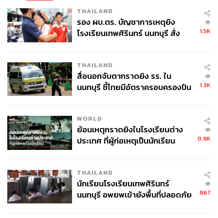
missile-into-pacific-alarming-regional-powers-2026-0
THAILAND
7-06/
รอง ผบ.ตร. บัญชาการเหตุยิง
https://www.washingtonpost.com/national-security/20
1.5K
โรงเรียนเทพศิรินทร์ นนทบุรี สั่ง
26/07/06/china-test-fires-long-range-missile-into-paci
ค้นหา 2 รอบยืนยันไร้คนติดค้าง พบ
fic-rattling-us-allies/
ศพปู่-ย่าที่บ้านพักผู้ก่อเหตุ
THAILAND
สื่อนอกจับตากราดยิง รร. ใน
TAGS:
Australia
China
Indo-Pacific
Japan
1.3K
นนทบุรี ชี้ไทยมีอัตราครอบครองปืน
Key Messages
Taiwan
USA
กองทัพปลดปล่อยประชาชนจีน (PLA)
ช่องแคบไต้หวัน
สูงในระดับต้นของภูมิภาค
WORLD
ย้อนเหตุกราดยิงในโรงเรียนต่าง
0.9K
ประเทศ ที่ผู้ก่อเหตุเป็นนักเรียน
THAILAND
นักเรียนโรงเรียนเทพศิรินทร์
949
867
นนทบุรี อพยพเข้ายังพื้นที่ปลอดภัย
ชั่วคราว หลังเหตุใช้อาวุธปืนภายใน
โรงเรียนคลี่คลาย