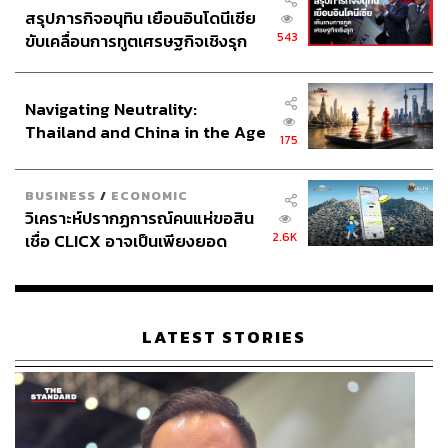
สรุปภารกิจอนุทิน เยือนอินโดนีเซีย
543
ขับเคลื่อนการทูตเศรษฐกิจเชิงรุก
ประกาศหุ้นส่วนยุทธศาสตร์ไทย –
อินโดนีเซีย
Navigating Neutrality:
Thailand and China in the Age
175
of a New Global Order
BUSINESS
/
ECONOMIC
วิเคราะห์ปรากฏการณ์คนแห่ขอสิน
2.6K
เชื่อ CLICX อาจเป็นเพียงยอด
ภูเขาน้ำแข็ง ของปัญหาหนี้ครัว
เรือนไทยที่ถูกซุกไว้
LATEST STORIES