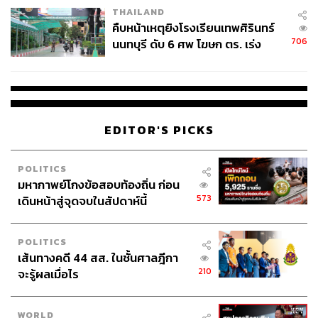
ABOUT THE AUTHOR
THAILAND
คืบหน้าเหตุยิงโรงเรียนเทพศิรินทร์
อัยย์ลดา แซ่โค้ว
706
นนทบุรี ดับ 6 ศพ โฆษก ตร. เร่ง
Content Creator กองบรรณาธิการข่าวต่าง
ประเทศ THE STANDARD
สอบปมขโมยปืนปู่ก่อเหตุ
EDITOR'S PICKS
POLITICS
มหากาพย์โกงข้อสอบท้องถิ่น ก่อน
573
เดินหน้าสู่จุดจบในสัปดาห์นี้
POLITICS
เส้นทางคดี 44 สส. ในชั้นศาลฎีกา
210
จะรู้ผลเมื่อไร
WORLD