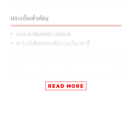
ประเด็นสำคัญ
นานาชาติแสดงความกังวล
ทำไมจีนจึงทดสอบขีปนาวุธในเวลานี้
วันนี้ (7 กรกฎาคม) สำนักข่าว Xinhua รายงานว่า กองทัพเรือ
ปลดปล่อยประชาชนจีน (PLA Navy) ยิงขีปนาวุธซึ่งติดตั้งหัว
READ MORE
รบจำลองจากเรือดำน้ำพลังงานนิวเคลียร์ เมื่อเวลา 12.01 น.
ตามเวลาปักกิ่ง โดยตกลงในน่านน้ำสากลของมหาสมุทร
แปซิฟิก
กองทัพเรือจีนระบุว่า การทดสอบครั้งนี้เป็นส่วนหนึ่งของการ
ฝึกประจำปี ดำเนินการตามกฎหมายและแนวปฏิบัติสากล
และไม่ได้มุ่งเป้าไปยังประเทศหรือเป้าหมายใดเป็นการเฉพาะ