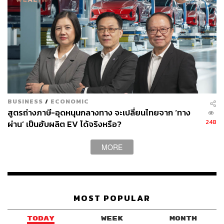
และรับรู้ถึงต้นทุนที่สูงขึ้น หากตัดสินใจเข้าแทรกแซงความ
ขัดแย้งครั้งใหญ่กับจีน
จ้าวยังระบุว่า เส้นทางการบินของขีปนาวุธพาดผ่านบริเวณ
ใกล้ฐานติดตามขีปนาวุธของสหรัฐฯ ในเกาะกวมและหมู่
เกาะมาร์แชลล์ ซึ่งยิ่งตอกย้ำว่า การยิงครั้งนี้เป็นการส่ง
สัญญาณเชิงยุทธศาสตร์ พร้อมระบุว่า การที่จีนเลือกเส้นทาง
ดังกล่าวสะท้อนว่า ปักกิ่งไม่ได้กังวลว่าสหรัฐฯ จะสามารถเก็บ
ข้อมูลทางเทคนิคของขีปนาวุธได้
BUSINESS
/
ECONOMIC
สูตรถ่างภาษี-อุดหนุนกลางทาง จะเปลี่ยนไทยจาก ‘ทาง
ส่วน ไลล์ มอร์ริส นักวิจัยอาวุโสจาก Asia Society Policy
248
ผ่าน’ เป็นฮับผลิต EV ได้จริงหรือ?
Institute ประเมินว่า หากขีปนาวุธชนิดนี้ถูกนำมาใช้จริง เป้า
หมายหลักจะเป็นสหรัฐฯ มากกว่าไต้หวันหรือประเทศอื่นใน
MORE
ภูมิภาค
แฟ้มภาพ:
CHINA STRINGER NETWORK / Reuters
MOST POPULAR
อ้างอิง:
https://www.reuters.com/world/china/china-test-fires-
TODAY
WEEK
MONTH