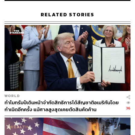
จะเป็น JL-2 หรือ JL-3 ซึ่งเป็นขีปนาวุธข้ามทวีปที่ยิงจากเรือดำ
น้ำ (Submarine-Launched Ballistic Missile: SLBM)
RELATED STORIES
อนึ่ง ขีปนาวุธตระกูล JL มีพิสัยยิงราว 5,000-8,000 ไมล์
ทำให้สามารถโจมตีเมืองสำคัญของสหรัฐฯ ได้ หากยิงจาก
ตำแหน่งที่เหมาะสมในมหาสมุทรแปซิฟิก
นานาชาติแสดงความกังวล
การทดสอบครั้งนี้เกิดขึ้นท่ามกลางการขยายบทบาททาง
ทหารของจีนในภูมิภาคอินโด-แปซิฟิก โดยเมื่อปี 2025 กอง
WORLD
เรือจีนได้จัดการฝึกยิงจริงนอกชายฝั่งออสเตรเลีย ขณะที่ใน
ทำไมทรัมป์เดินหน้าจำกัดสิทธิการได้สัญชาติอเมริกันโดย
เดือนมกราคมที่ผ่านมา จีนจัดการฝึกซ้อมทางทหารรอบ
36
กำเนิดอีกครั้ง แม้ศาลสูงสุดเคยตัดสินคัดค้าน
ไต้หวันครั้งใหญ่ที่สุด หลังสหรัฐฯ อนุมัติการขายอาวุธให้
ไต้หวันมูลค่า 1.1 หมื่นล้านดอลลาร์สหรัฐ