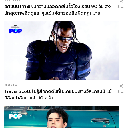
ยศชนัน เคาะแผนความปลอดภัยในรั้วโรงเรียน 90 วัน ส่ง
...
นักสุขภาพจิตดูแล-คุมเข้มคัดกรองสิ่งผิดกฎหมาย
MUSIC
Travis Scott ไม่รู้สึกกดดันที่ไม่เคยชนะรางวัลแกรมมี่ แม้
...
มีชื่อเข้าชิงมาแล้ว 10 ครั้ง