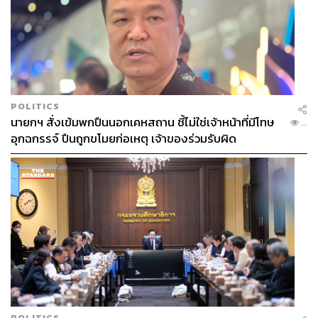
POLITICS
นายกฯ สั่งเข้มพกปืนนอกเคหสถาน ชี้ไม่ใช่เจ้าหน้าที่มีโทษ
...
อุกฉกรรจ์ ปืนถูกขโมยก่อเหตุ เจ้าของร่วมรับผิด
POLITICS