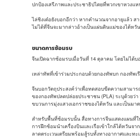
ปกป้องเสรีภาพและประชาธิปไตยที่พวกเขาหวงแ
ไล่ชิงเต๋อยังบอกอีกว่า หากคำนวณจากอายุแล้ว สาธา
ไม่ได้ที่จีนจะมากล่าวอ้างเป็นแผ่นดินแม่ของไต้หวั
ขนาดการซ้อมรบ
จีนเปิดฉากซ้อมรบเมื่อวันที่ 14 ตุลาคม โดยไม่ได
เหล่าทัพที่เข้าร่วมประกอบด้วยกองทัพบก กองทัพ
จีนบอกวัตถุประสงค์ว่าเพื่อทดสอบขีดความสามาร
ของกองทัพปลดปล่อยประชาชน (PLA) ระบุด้วยว่า “น
ขบวนการมุ่งแสวงเอกราชของไต้หวัน และเป็นมาตร
สำหรับพื้นที่ซ้อมรบนั้น สื่อทางการจีนแสดงแผนที่ให้ด
การฝึกซ้อมนำเครื่องบินและเรือเข้าใกล้ไต้หวันจ
ลาดตระเวนเตรียมพร้อมสู้รบทั้งทางอากาศและทะเล