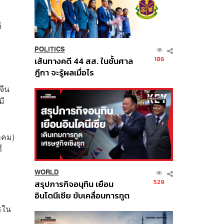
้
POLITICS
186
เส้นทางคดี 44 สส. ในชั้นศาล
ฎีกา จะรู้ผลเมื่อไร
จีน
มี
าคม)
่
WORLD
529
สรุปภารกิจอนุทิน เยือน
อินโดนีเซีย ขับเคลื่อนการทูต
เศรษฐกิจเชิงรุก ประกาศหุ้น
ไรใน
ส่วนยุทธศาสตร์ไทย –