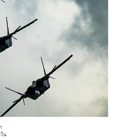
ก
งใน