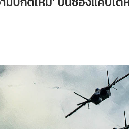
ามปกติใหม่’ บนช่องแคบไต้หว