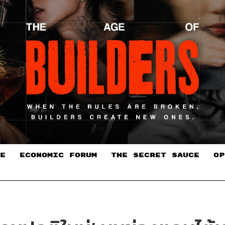
E
ECONOMIC FORUM
THE SECRET SAUCE​
OP