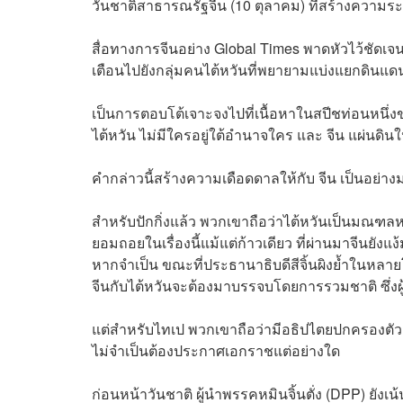
วันชาติสาธารณรัฐจีน (10 ตุลาคม) ที่สร้างความระ
สื่อทางการจีนอย่าง Global Times พาดหัวไว้ชัดเจ
เตือนไปยังกลุ่มคนไต้หวันที่พยายามแบ่งแยกดินแด
เป็นการตอบโต้เจาะจงไปที่เนื้อหาในสปีชท่อนหนึ่งข
ไต้หวัน ไม่มีใครอยู่ใต้อำนาจใคร และ จีน แผ่นดิ
คำกล่าวนี้สร้างความเดือดดาลให้กับ จีน เป็นอย่าง
สำหรับปักกิ่งแล้ว พวกเขาถือว่าไต้หวันเป็นมณฑ
ยอมถอยในเรื่องนี้แม้แต่ก้าวเดียว ที่ผ่านมาจีนยัง
หากจำเป็น ขณะที่ประธานาธิบดีสีจิ้นผิงย้ำในหลา
จีนกับไต้หวันจะต้องมาบรรจบโดยการรวมชาติ ซึ่งผู
แต่สำหรับไทเป พวกเขาถือว่ามีอธิปไตยปกครอง
ไม่จำเป็นต้องประกาศเอกราชแต่อย่างใด
ก่อนหน้าวันชาติ ผู้นำพรรคหมินจิ้นตั่ง (DPP) ยังเน