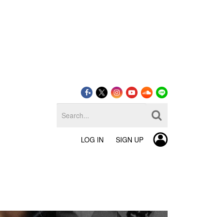
LOG IN
SIGN UP