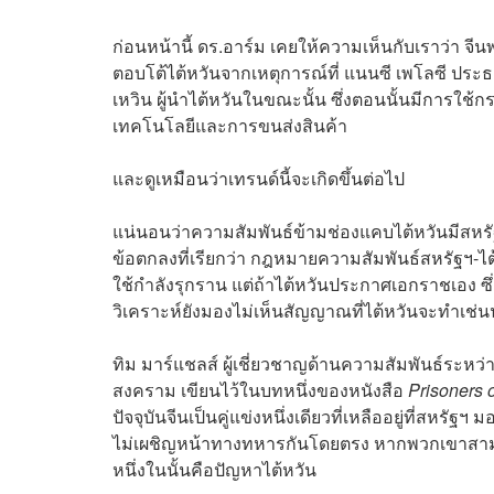
ก่อนหน้านี้ ดร.อาร์ม เคยให้ความเห็นกับเราว่า จ
ตอบโต้ไต้หวันจากเหตุการณ์ที่ แนนซี เพโลซี ปร
เหวิน ผู้นำไต้หวันในขณะนั้น ซึ่งตอนนั้นมีการใ
เทคโนโลยีและการขนส่งสินค้า
และดูเหมือนว่าเทรนด์นี้จะเกิดขึ้นต่อไป
แน่นอนว่าความสัมพันธ์ข้ามช่องแคบไต้หวันมีสหรั
ข้อตกลงที่เรียกว่า กฎหมายความสัมพันธ์สหรัฐฯ-ไต้
ใช้กำลังรุกราน แต่ถ้าไต้หวันประกาศเอกราชเอง ซึ่
วิเคราะห์ยังมองไม่เห็นสัญญาณที่ไต้หวันจะทำเช่นน
ทิม มาร์แชลส์ ผู้เชี่ยวชาญด้านความสัมพันธ์ระห
สงคราม เขียนไว้ในบทหนึ่งของหนังสือ
Prisoners 
ปัจจุบันจีนเป็นคู่แข่งหนึ่งเดียวที่เหลืออยู่ที่สหร
ไม่เผชิญหน้าทางทหารกันโดยตรง หากพวกเขาสามารถจ
หนึ่งในนั้นคือปัญหาไต้หวัน