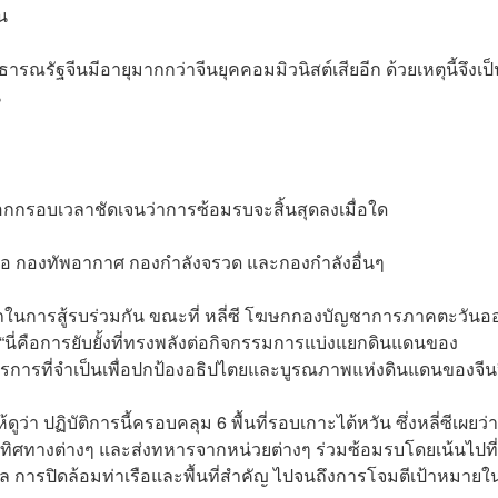
หน
รณรัฐจีนมีอายุมากกว่าจีนยุคคอมมิวนิสต์เสียอีก ด้วยเหตุนี้จึงเป
น
้บอกกรอบเวลาชัดเจนว่าการซ้อมรบจะสิ้นสุดลงเมื่อใด
เรือ กองทัพอากาศ กองกำลังจรวด และกองกำลังอื่นๆ
ถในการสู้รบร่วมกัน ขณะที่ หลี่ซี โฆษกกองบัญชาการภาคตะวันอ
ี่คือการยับยั้งที่ทรงพลังต่อกิจกรรมการแบ่งแยกดินแดนของ
การที่จำเป็นเพื่อปกป้องอธิปไตยและบูรณภาพแห่งดินแดนของจีน
ูว่า ปฏิบัติการนี้ครอบคลุม 6 พื้นที่รอบเกาะไต้หวัน ซึ่งหลี่ซีเผยว่า
ากทิศทางต่างๆ และส่งทหารจากหน่วยต่างๆ ร่วมซ้อมรบโดยเน้นไปที
 การปิดล้อมท่าเรือและพื้นที่สำคัญ ไปจนถึงการโจมตีเป้าหมายใ