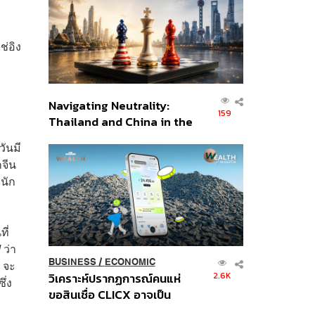
อินโดนีเซีย
่อิง
Navigating Neutrality:
159
Thailand and China in the
Age of a New Global
ันมี
Order
กจีน
งนัก
ี่
d
ว่า
BUSINESS
/
ECONOMIC
ฯ จะ
2.6K
วิเคราะห์ปรากฏการณ์คนแห่
ึ่ง
ขอสินเชื่อ CLICX อาจเป็น
เพียงยอดภูเขาน้ำแข็ง ของ