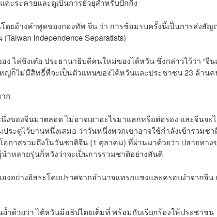
แคะระคายและดูเป็นการยั่วยุสำหรับปักกิ่ง
นโดยอ้างคำพูดของกองทัพ จีน ว่า การซ้อมรบครั้งนี้เป็นการส่งส
น (Taiwan Independence Separatists)
อง ไล่ชิงเต๋อ ประธานาธิบดีคนใหม่ของไต้หวัน ซึ่งกล่าวไว้ว่า “จี
นใหญ่ก็ไม่มีสิทธิ์ที่จะเป็นตัวแทนของไต้หวันและประชาชน 23 ล้าน
มาก
ลหนึ่งของจีนมาตลอด ไม่อาจเอาอะไรมาแลกหรือต่อรอง และจีนจะไ
แง้มประตูไว้บานหนึ่งเสมอ ว่าวันหนึ่งพวกเขาอาจใช้กำลังเข้ารวมชาต
ยโอกาสรวมถึงในวันชาติจีน (1 ตุลาคม) ที่ผ่านมาด้วยว่า ปลายทาง
้นำหลายรุ่นก็หวังว่าจะเป็นการรวมชาติอย่างสันติ
ตัวเองอย่างอิสระโดยปราศจากอำนาจแทรกแซงและครอบงำจากจีน
้นย้ำด้วยว่า ไต้หวันมีอธิปไตยเต็มที่ พร้อมกับเรียกร้องให้ประชาชน