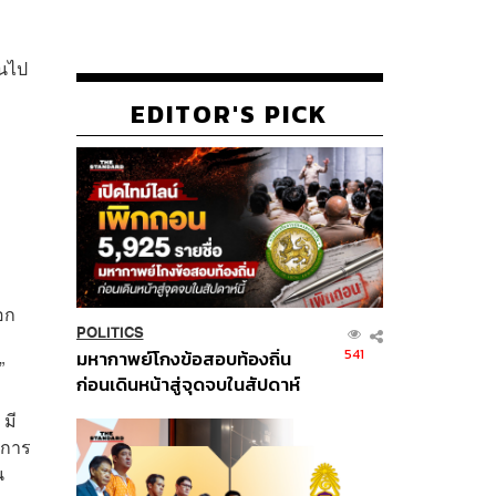
็นไป
EDITOR'S PICK
อก
POLITICS
541
มหากาพย์โกงข้อสอบท้องถิ่น
”
ก่อนเดินหน้าสู่จุดจบในสัปดาห์
นี้
 มี
่การ
น