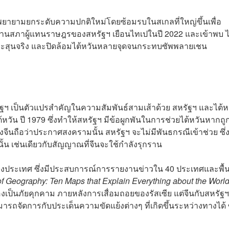
ีนพยายามยกระดับความปกติใหม่โดยซ้อมรบในสเกลที่ใหญ่ขึ้นเพื่อ
ะธานสภาผู้แทนราษฎรของสหรัฐฯ เยือนไทเปในปี 2022 และเข้าพบ ไช
ช้กระสุนจริง และปิดล้อมไต้หวันหลายจุดจนกระทบซัพพลายเชน
ฐฯ เป็นตัวแปรสำคัญในความสัมพันธ์สามเส้าด้วย สหรัฐฯ และไต้หว
หวัน ปี 1979 ซึ่งทำให้สหรัฐฯ มีข้อผูกพันในการช่วยไต้หวันหากถู
งจีนถือว่าประกาศสงครามนั้น สหรัฐฯ จะไม่มีพันธกรณีเข้าช่วย ซึ่
ั้น เช่นเดียวกับสัญญาณที่จีนจะใช้กำลังรุกราน
ว่างประเทศ ซึ่งมีประสบการณ์การรายงานข่าวใน 40 ประเทศและพื้นท
of Geography: Ten Maps that Explain Everything about the Worl
ัฐฯ มองเป็นภัยคุกคาม ภายหลังการเสื่อมถอยของรัสเซีย แต่จีนกับสหรัฐ
ัดการกับประเด็นความขัดแย้งต่างๆ ที่เกิดขึ้นระหว่างทางได้ ซ