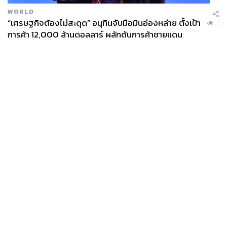
WORLD
“เศรษฐกิจต้องไม่สะดุด” อนุทินจับมือมินอ่องหล่าย ตั้งเป้า
...
การค้า 12,000 ล้านดอลลาร์ ผลักดันการค้าชายแดน
News
Wealth
Pop
Podcast
Video
Now
Opinion
Careers
Events
Privacy
About
Contact
Policy
FOR
ADVERTISING
MEMBERSHIP