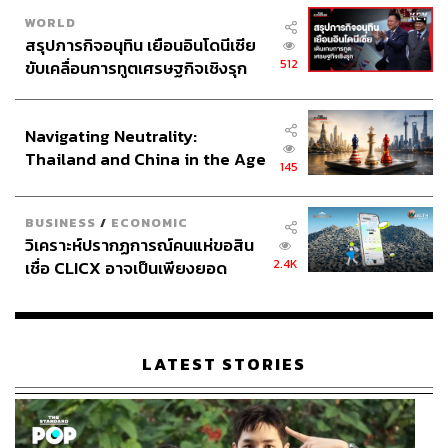
WORLD
สรุปภารกิจอนุทิน เยือนอินโดนีเซีย
512
ขับเคลื่อนการทูตเศรษฐกิจเชิงรุก
ประกาศหุ้นส่วนยุทธศาสตร์ไทย –
อินโดนีเซีย
Navigating Neutrality:
Thailand and China in the Age
145
of a New Global Order
BUSINESS
/
ECONOMIC
วิเคราะห์ปรากฏการณ์คนแห่ขอสิน
2.4K
เชื่อ CLICX อาจเป็นเพียงยอด
ภูเขาน้ำแข็ง ของปัญหาหนี้ครัว
เรือนไทยที่ถูกซุกไว้
LATEST STORIES