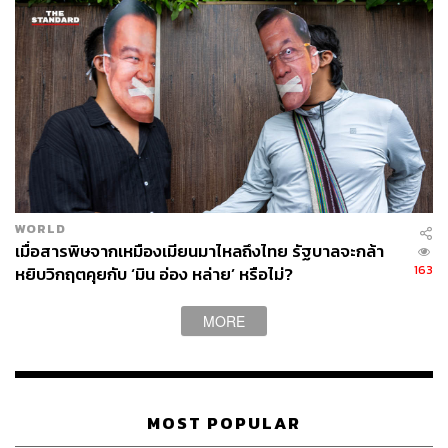
ศนิชา ละครพล
THE STANDARD WEALTH Editor
WORLD
เมื่อสารพิษจากเหมืองเมียนมาไหลถึงไทย รัฐบาลจะกล้า
163
หยิบวิกฤตคุยกับ ‘มิน อ่อง หล่าย’ หรือไม่?
MORE
MOST POPULAR