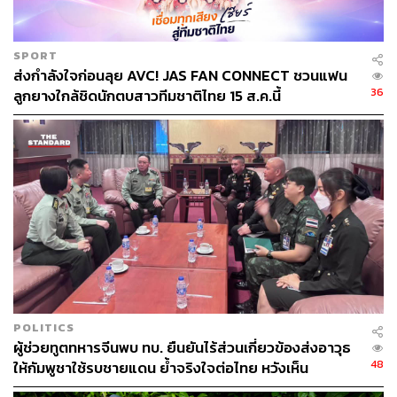
สามารถติดตาม THE STANDARD WEALTH
ผ่านแอปพลิเคชันต่างๆ ที่คุณสะดวกหรือใช้งานอยู่แล้วได้เลย
SPORT
ส่งกำลังใจก่อนลุย AVC! JAS FAN CONNECT ชวนแฟน
36
ลูกยางใกล้ชิดนักตบสาวทีมชาติไทย 15 ส.ค.นี้
TAGS:
China
การส่งออก
พลังงาน
การผลิต
Li Kuiwen
29
POLITICS
ผู้ช่วยทูตทหารจีนพบ ทบ. ยืนยันไร้ส่วนเกี่ยวข้องส่งอาวุธ
48
ABOUT THE AUTHOR
ให้กัมพูชาใช้รบชายแดน ย้ำจริงใจต่อไทย หวังเห็น
ทางออกสันติวิธี