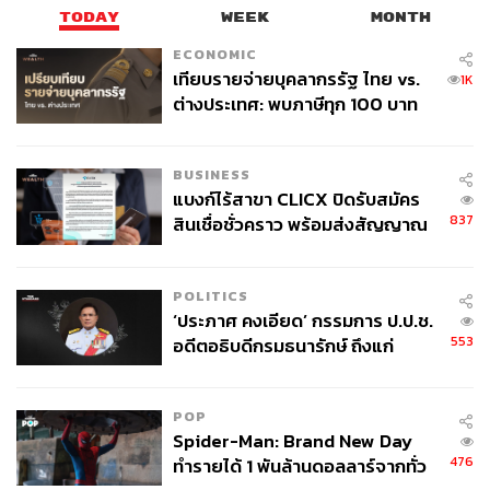
TODAY
WEEK
MONTH
ECONOMIC
เทียบรายจ่ายบุคลากรรัฐ ไทย vs.
1K
ต่างประเทศ: พบภาษีทุก 100 บาท
ของคนไทยใช้ไปกับข้าราชการเฉียด
40 บาท
BUSINESS
แบงก์ไร้สาขา CLICX ปิดรับสมัคร
837
สินเชื่อชั่วคราว พร้อมส่งสัญญาณ
เตือนกลุ่มกู้เงินผิดวัตถุประสงค์-ให้
ข้อมูลเท็จ เตรียมดำเนินคดีเด็ดขาด
POLITICS
‘ประภาศ คงเอียด’ กรรมการ ป.ป.ช.
553
อดีตอธิบดีกรมธนารักษ์ ถึงแก่
อนิจกรรม
POP
Spider-Man: Brand New Day
476
ทำรายได้ 1 พันล้านดอลลาร์จากทั่ว