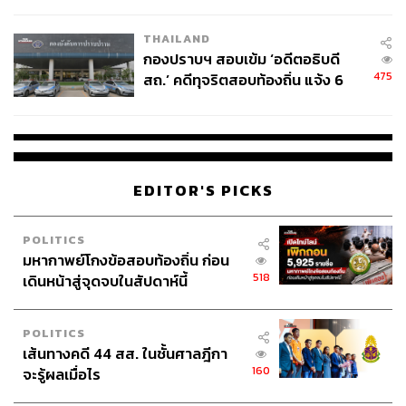
โลกภายใน 6 วัน
THAILAND
กองปราบฯ สอบเข้ม ‘อดีตอธิบดี
475
สถ.’ คดีทุจริตสอบท้องถิ่น แจ้ง 6
ข้อหาหนัก จ่อชง ป.ป.ช. 12 ส.ค. นี้
EDITOR'S PICKS
POLITICS
มหากาพย์โกงข้อสอบท้องถิ่น ก่อน
518
เดินหน้าสู่จุดจบในสัปดาห์นี้
POLITICS
เส้นทางคดี 44 สส. ในชั้นศาลฎีกา
160
จะรู้ผลเมื่อไร