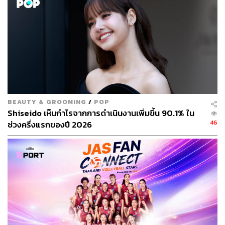
สหรัฐฯ กดดันให้จีนรักษาพันธสัญญาภายใต้ข้อตกลงการค้า
‘Phase 1’ ซึ่งผ่อนคลายสงครามภาษีระหว่าง 2 ประเทศที่
ใหญ่ที่สุดในโลก ทั้งนี้ ข้อตกลง ‘Phase 1’ จะหมดอายุในสิ้นปี
2564
อ้างอิง:
https://www.bloomberg.com/news/articles/2021-10-1
3/china-s-exports-climb-about-20-in-september-in-yu
BEAUTY & GROOMING
/
POP
an-terms?sref=CVqPBMVg
Shiseido เห็นกำไรจากการดำเนินงานเพิ่มขึ้น 90.1% ใน
https://www.cnbc.com/2021/10/13/china-trade-data-i
46
ช่วงครึ่งแรกของปี 2026
mports-grow-17point6percent-in-september-miss-exp
ectations.html?__source=iosappshare%7Ccom.appl
e.UIKit.activity.CopyToPasteboard
https://www.reuters.com/world/china/china-sept-expo
rt-growth-unexpectedly-picks-up-imports-slow-2021-
10-13/