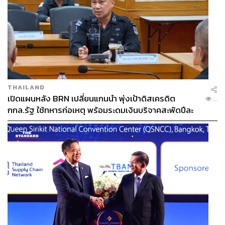
THAILAND
เปิดแผนหลัง BRN เปลี่ยนแกนนำ พุ่งเป้าดิสเครดิต
...
กกล.รัฐ ใช้ทหารก่อเหตุ พร้อมระดมเงินบริจาคสะพัดปีละ
2,000 ล้านบาท