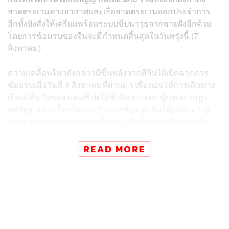
ลาดตระเวนทางอากาศและเรือลาดตระเวนออกประจำการ
อีกทั้งยังสั่งให้เตรียมพร้อมระบบขีปนาวุธจากชายฝั่งอีกด้วย
โดยการซ้อมรบของจีนจะมีกำหนดสิ้นสุดในวันพรุ่งนี้ (7
สิงหาคม)
ความเคลื่อนไหวดังกล่าวมีขึ้นหลังจากที่จีนได้เปิดฉากการ
ซ้อมรบเมื่อวันที่ 4 สิงหาคมที่ผ่านมา เพื่อตอบโต้การเดินทาง
เยือนไต้หวันของ แนนซี เพโลซี ประธานสภาผู้แทนราษฎร
สหรัฐอเมริกา โดยในระหว่างการซ้อมรบ จีนได้ยิงขีปนาวุธ
หลายลูกข้ามเกาะหลักของไต้หวัน อีกทั้งยังส่งเรือรบรุกล้ำ
เส้นแบ่งในช่องแคบไต้หวัน และส่งเครื่องบินรบเข้ามาใกล้กับ
น่านฟ้าของไต้หวันด้วย
READ MORE
นอกจากนี้จีนยังประกาศระงับความร่วมมือกับสหรัฐฯ หลาย
ด้าน ซึ่งรวมถึงการยกเลิกการสนทนาหารือทางโทรศัพท์ และ
การประชุมระหว่างผู้นำด้านกลาโหมของจีนและสหรัฐฯ อีก
ทั้งยังประกาศว่าจะคว่ำบาตรเพโลซีและสมาชิกในครอบครัว
ที่มีความใกล้ชิดด้วย ทำให้ความสัมพันธ์ของสองชาติ