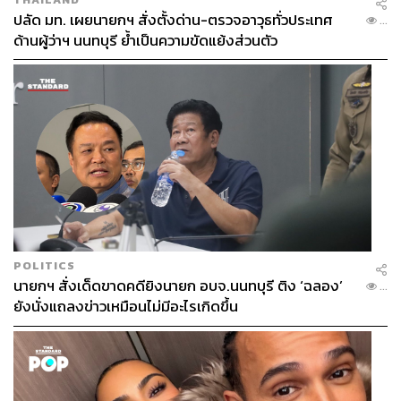
ปลัด มท. เผยนายกฯ สั่งตั้งด่าน-ตรวจอาวุธทั่วประเทศ
...
ด้านผู้ว่าฯ นนทบุรี ย้ำเป็นความขัดแย้งส่วนตัว
POLITICS
นายกฯ สั่งเด็ดขาดคดียิงนายก อบจ.นนทบุรี ติง ‘ฉลอง’
...
ยังนั่งแถลงข่าวเหมือนไม่มีอะไรเกิดขึ้น