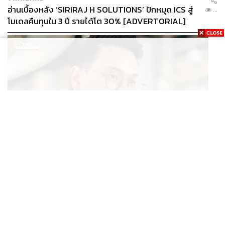
อ่านเบื้องหลัง ‘SIRIRAJ H SOLUTIONS’ ปักหมุด ICS สู่
...
โมเดลคืนทุนใน 3 ปี รายได้โต 30% [ADVERTORIAL]
POLITICS
ไชยชนก ย้ำรัฐบาลมีเสถียรภาพ-มั่นคง ไม่รู้กระแส 10
...
สส.กล้าธรรม ซบภูมิใจไทย ชี้ปรับ ครม. 1 ปีแค่กรอบประเมิน
โยนนายกฯ ตัดสินใจ