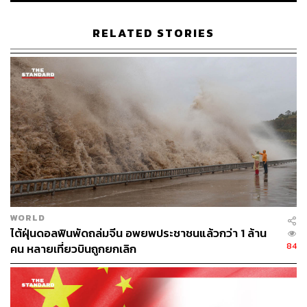
Nancy Pelosi
จับตาความตึงเครียดจีน vs. ไต้หวัน
RELATED STORIES
39
ABOUT THE AUTHOR
ปัทมาสน์ ชนะรัชชรักษ์
WORLD
Content Creator ข่าวต่างประเทศ
ไต้ฝุ่นดอลฟินพัดถล่มจีน อพยพประชาชนแล้วกว่า 1 ล้าน
84
คน หลายเที่ยวบินถูกยกเลิก