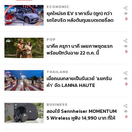
ECONOMIC
ยุคใหม่รถ EV ราคาเริ่ม (ถูก) กว่า
0
รถไฮบริด หลังต้นทุนแบตเตอรี่ลด
ลง - จีนแห่บุกตลาดเกิดใหม่
POP
นาคี๓ ครุฑา นาคี เผยภาพชุดแรก
0
พร้อมปักวันฉาย 22 ต.ค. นี้
THAILAND
เมื่อถนนกลายเป็นรันเวย์ ‘แยกริน
0
คำ’ จัด LANNA HAUTE
COUTURE กลางสายฝน
BUSINESS
ลองใช้ Sennheiser MOMENTUM
0
5 Wireless หูฟัง 14,990 บาท ที่ให้
ผู้ใช้ถอดเปลี่ยนแบตเองได้ ก่อนกฎ
EU บังคับปีหน้า