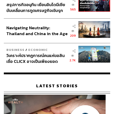
สรุปภารกิจอนุทิน เยือนอินโดนีเซีย
565
ขับเคลื่อนการทูตเศรษฐกิจเชิงรุก
ประกาศหุ้นส่วนยุทธศาสตร์ไทย –
อินโดนีเซีย
Navigating Neutrality:
Thailand and China in the Age
209
of a New Global Order
BUSINESS
/
ECONOMIC
วิเคราะห์ปรากฏการณ์คนแห่ขอสิน
2.7K
เชื่อ CLICX อาจเป็นเพียงยอด
ภูเขาน้ำแข็ง ของปัญหาหนี้ครัว
เรือนไทยที่ถูกซุกไว้
LATEST STORIES