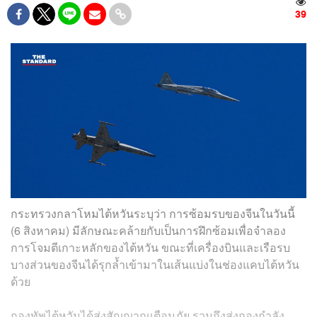
39
กระทรวงกลาโหมไต้หวันระบุว่า การซ้อมรบของจีนในวันนี้
(6 สิงหาคม) มีลักษณะคล้ายกับเป็นการฝึกซ้อมเพื่อจำลอง
การโจมตีเกาะหลักของไต้หวัน ขณะที่เครื่องบินและเรือรบ
บางส่วนของจีนได้รุกล้ำเข้ามาในเส้นแบ่งในช่องแคบไต้หวัน
ด้วย
กองทัพไต้หวันได้ส่งสัญญาณเตือนภัย รวมถึงส่งกองกำลัง