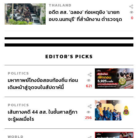
THAILAND
อดีต สส. ‘ฉลอง’ ก่อเหตุยิง ‘นายก
0
อบจ.นนทบุรี’ ที่สำนักงาน ตำรวจรุด
ลงพื้นที่
EDITOR'S PICKS
POLITICS
มหากาพย์โกงข้อสอบท้องถิ่น ก่อน
621
เดินหน้าสู่จุดจบในสัปดาห์นี้
POLITICS
เส้นทางคดี 44 สส. ในชั้นศาลฎีกา
256
จะรู้ผลเมื่อไร
WORLD