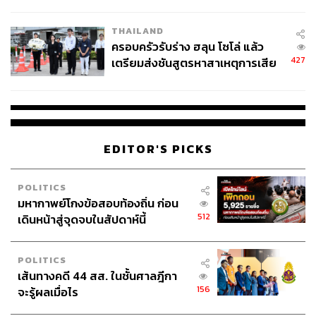
โลกภายใน 6 วัน
THAILAND
ครอบครัวรับร่าง ฮลุน โซโล่ แล้ว
427
เตรียมส่งชันสูตรหาสาเหตุการเสีย
ชีวิต
EDITOR'S PICKS
POLITICS
มหากาพย์โกงข้อสอบท้องถิ่น ก่อน
512
เดินหน้าสู่จุดจบในสัปดาห์นี้
POLITICS
เส้นทางคดี 44 สส. ในชั้นศาลฎีกา
156
จะรู้ผลเมื่อไร