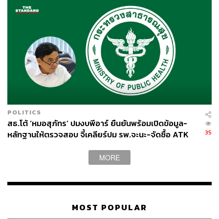
POLITICS
สธ.โต้ ‘หมอสุภัทร’ ปมงบพีอาร์ ยืนยันพร้อมเปิดข้อมูล-
35
หลักฐานให้ตรวจสอบ จี้เคลียร์ปม รพ.จะนะ-จัดซื้อ ATK
MORE
MOST POPULAR