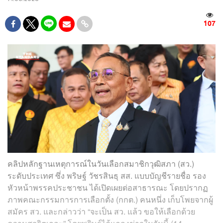
107
คลิปหลักฐานเหตุการณ์ในวันเลือกสมาชิกวุฒิสภา (สว.)
ระดับประเทศ ซึ่ง พริษฐ์ วัชรสินธุ สส. แบบบัญชีรายชื่อ รอง
หัวหน้าพรรคประชาชน ได้เปิดเผยต่อสาธารณะ โดยปรากฏ
ภาพคณะกรรมการการเลือกตั้ง (กกต.) คนหนึ่ง เก็บโพยจากผู้
สมัคร สว. และกล่าวว่า “จะเป็น สว. แล้ว ขอให้เลือกด้วย