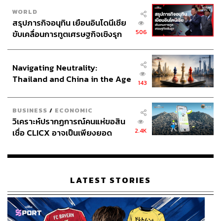
WORLD
สรุปภารกิจอนุทิน เยือนอินโดนีเซีย
506
ขับเคลื่อนการทูตเศรษฐกิจเชิงรุก
ประกาศหุ้นส่วนยุทธศาสตร์ไทย –
อินโดนีเซีย
Navigating Neutrality:
Thailand and China in the Age
143
of a New Global Order
BUSINESS
/
ECONOMIC
วิเคราะห์ปรากฏการณ์คนแห่ขอสิน
2.4K
เชื่อ CLICX อาจเป็นเพียงยอด
ภูเขาน้ำแข็ง ของปัญหาหนี้ครัว
เรือนไทยที่ถูกซุกไว้
LATEST STORIES