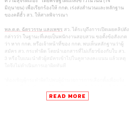
ความสุจริตเถอะ” โดยพริษฐ์ได้แถลงข่าวในวันนี้ (14
มิถุนายน) เพื่อเรียกร้องให้ กกต. เร่งส่งสำนวนและหลักฐาน
ของคดีฮั้ว สว. ให้ศาลพิจารณา
พล.ต.ต. ฉัตรวรรษ แสงเพชร
สว. ได้ระบุถึงการเปิดเผยคลิปดัง
กล่าวว่า ในฐานะที่เคยเป็นพนักงานสอบสวน ขอตั้งข้อสังเกต
ว่า หาก กกต. หรือเจ้าหน้าที่ของ กกต. พบเห็นหลักฐานว่าผู้
สมัคร สว. กระทำผิด โดยนำเอกสารที่ไม่เกี่ยวข้องกับใบ สว.
3 หรือใบแนะนำตัวผู้สมัครเข้าไปในคูหาลงคะแนน แล้วเหตุ
ใดจึงไม่ดำเนินการเอาผิดทันที
“ต้องเชิญผู้กระทำผิดไปพบผู้อำนวยการการเลือกตั้งเพื่อแจ้ง
ข้อหา เพื่อดำเนินการให้จบเป็นคนๆ ไป ไม่ใช่ปล่อยทิ้งไว้ แล้ว
มากล่าวหาเหมารวมทั้งหมดภายหลังว่า มีการฮั้วเลือก สว.”
READ MORE
พล.ต.ต. ฉัตรวรรษกล่าว
ส่วนคำพูดของ กกต. ตามที่ปรากฏในคลิปดังกล่าวนั้น
พล.ต.ต. ฉัตรวรรษมองว่า ยังไม่สามารถใช้พิสูจน์ได้ว่ามีการ
ฮั้วเลือก สว. เกิดขึ้นจริง แล้ว กกต. จะทราบได้อย่างไรว่า ใคร