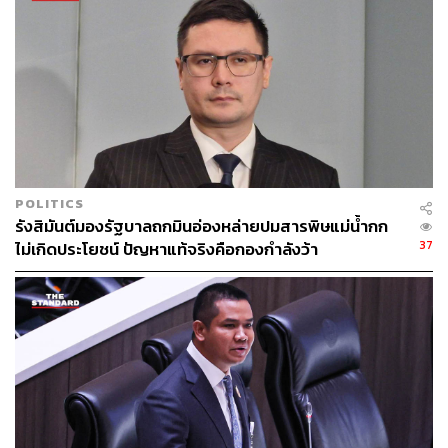
POLITICS
รังสิมันต์มองรัฐบาลถกมินอ่องหล่ายปมสารพิษแม่น้ำกก
37
ไม่เกิดประโยชน์ ปัญหาแท้จริงคือกองกำลังว้า