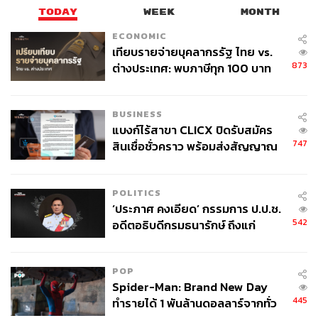
TODAY
WEEK
MONTH
ECONOMIC
เทียบรายจ่ายบุคลากรรัฐ ไทย vs.
873
ต่างประเทศ: พบภาษีทุก 100 บาท
ของคนไทยใช้ไปกับข้าราชการเฉียด
40 บาท
BUSINESS
แบงก์ไร้สาขา CLICX ปิดรับสมัคร
747
สินเชื่อชั่วคราว พร้อมส่งสัญญาณ
เตือนกลุ่มกู้เงินผิดวัตถุประสงค์-ให้
ข้อมูลเท็จ เตรียมดำเนินคดีเด็ดขาด
POLITICS
‘ประภาศ คงเอียด’ กรรมการ ป.ป.ช.
542
อดีตอธิบดีกรมธนารักษ์ ถึงแก่
อนิจกรรม
POP
Spider-Man: Brand New Day
445
ทำรายได้ 1 พันล้านดอลลาร์จากทั่ว