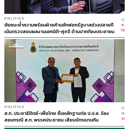
POLITICS
ชัยชนะย้ำความพร้อมฝ่ายค้านซักฟอกรัฐบาลช่วงปลายปี
78
เน้นตรวจสอบผลงานเอกนิติ-ศุภจี ด้านปากท้องประชาชน
POLITICS
ส.ก. ประชาธิปัตย์-เพื่อไทย ยื่นหลักฐานต่อ ป.ป.ช. ร้อง
51
สอบกรณี ส.ก. พรรคประชาชน เสียบบัตรแทนกัน