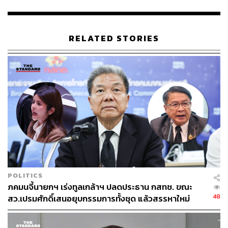
ฉัตรวรรษ แสงเพชร
พรรคประชาชน
RELATED STORIES
106
ABOUT THE AUTHOR
THE STANDARD TEAM
กองบรรณาธิการ THE STANDARD
POLITICS
ภคมนจี้นายกฯ เร่งทูลเกล้าฯ ปลดประธาน กสทช. ขณะ
ABOUT THE PHOTOGRAPHER
48
สว.เปรมศักดิ์เสนอยุบกรรมการทั้งชุด แล้วสรรหาใหม่
ณาฌารัฐ ภักดีอาสา
ช่างภาพข่าว ประจำสำนักข่าว THE
STANDARD