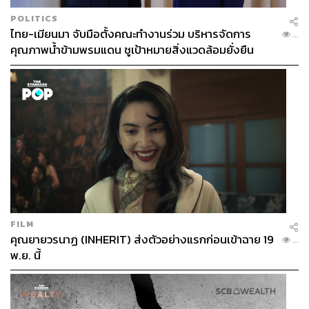
POLITICS
ไทย-เมียนมา จับมือตั้งคณะทำงานร่วม บริหารจัดการ
...
คุณภาพน้ำข้ามพรมแดน ชูเป้าหมายสิ่งแวดล้อมยั่งยืน
FILM
คุณยายวรนาฏ (INHERIT) ส่งตัวอย่างแรกก่อนเข้าฉาย 19
...
พ.ย. นี้