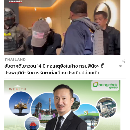
THAILAND
จับตาคดีเยาวชน 14 ปี ก่อเหตุยิงในห้าง กรมพินิจฯ ชี้
...
ประพฤติดี-รับการรักษาต่อเนื่อง ประเมินปล่อยตัว