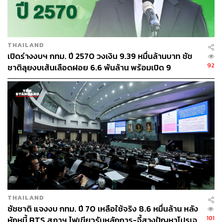
พระอินทร์ทรงช้างเอราวัณ สิ่งศักดิ์สิทธิ์ประจำศาลาว่าการ
กรุงเทพมหานคร เพื่อความเป็นสิริมงคล ก่อนเข้าสู่
กระบวนการยื่นเอกสารรับสมัครรับเลือกตั้งตามขั้นตอนต่อไป
THAILAND
เปิดร่างงบฯ กทม. ปี 2570 วงเงิน 9.39 หมื่นล้านบาท ชัช
92
ชาติลุยงบเส้นเลือดฝอย 6.6 พันล้าน พร้อมเปิด 9
ยุทธศาสตร์พัฒนาเมือง
THAILAND
ชัชชาติ แจงงบ กทม. ปี 70 เหลือใช้จริง 8.6 หมื่นล้าน หลัง
101
หักหนี้ BTS สภาฯ ไฟเขียวรับหลักการ-จี้สางปัญหาโปรเจ