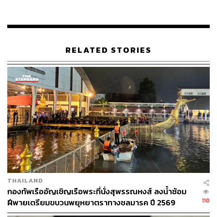
กรุงเทพฯ บริหารจัดการได้ดี ย่อมส่งผลดีต่อเศรษฐกิจของ
ประเทศโดยรวม นอกจากนี้ ในด้านการจัดการน้ำท่วมยังคง
เดินหน้าแก้ไขปัญหาระบบเส้นเลือดฝอยและเส้นเลือดใหญ่ที่
เหลืออีกประมาณร้อยละ 20 รวมถึงการอุดจุดฟันหลอริม
RELATED STORIES
แม่น้ำเจ้าพระยาอีก 20 แห่ง และสานต่อโครงการอุโมงค์
ระบายน้ำอีก 5 แห่ง
พร้อมกันนี้ ได้เน้นย้ำถึงวิสัยทัศน์ระดับโลกที่กรุงเทพฯ ต้อง
แข่งขันกับเมืองชั้นนำทั่วประเทศ ควบคู่ไปกับการปราบปราม
การทุจริตคอร์รัปชันอย่างเด็ดขาด ซึ่งในช่วง 4 ปีที่ผ่านมาได้
ดำเนินการไล่ออกผู้กระทำผิดไปแล้วกว่า 41 ราย และจะเดิน
หน้านำระบบออนไลน์เข้ามาอุดช่องโหว่ความโปร่งใสต่อไป
​เปิดสโลแกน ‘กรุงเทพฯ ทำงาน’ เตรียมเปิดตัวทีมบริหารชุด
ใหญ่
THAILAND
กองทัพเรืออัญเชิญเรือพระที่นั่งสุพรรณหงส์ ลงน้ำซ้อม
ชัชชาติ ได้ให้นิยามการขับเคลื่อนเมืองในวันนี้ภายใต้แนวคิด
110
ฝีพายเตรียมขบวนพยุหยาตราทางชลมารค ปี 2569
กรุงเทพฯ ทำงาน ซึ่งสะท้อนถึงความมุ่งมั่นในการทำงาน