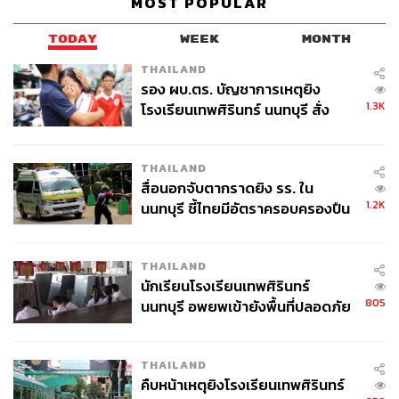
MOST POPULAR
TODAY
WEEK
MONTH
THAILAND
รอง ผบ.ตร. บัญชาการเหตุยิง
1.3K
โรงเรียนเทพศิรินทร์ นนทบุรี สั่ง
ค้นหา 2 รอบยืนยันไร้คนติดค้าง พบ
ศพปู่-ย่าที่บ้านพักผู้ก่อเหตุ
THAILAND
สื่อนอกจับตากราดยิง รร. ใน
1.2K
นนทบุรี ชี้ไทยมีอัตราครอบครองปืน
สูงในระดับต้นของภูมิภาค
THAILAND
นักเรียนโรงเรียนเทพศิรินทร์
805
นนทบุรี อพยพเข้ายังพื้นที่ปลอดภัย
ชั่วคราว หลังเหตุใช้อาวุธปืนภายใน
โรงเรียนคลี่คลาย
THAILAND
คืบหน้าเหตุยิงโรงเรียนเทพศิรินทร์