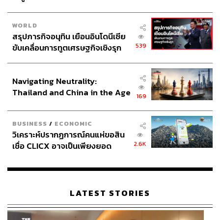
WORLD
สรุปภารกิจอนุทิน เยือนอินโดนีเซีย
539
ขับเคลื่อนการทูตเศรษฐกิจเชิงรุก
ประกาศหุ้นส่วนยุทธศาสตร์ไทย –
อินโดนีเซีย
Navigating Neutrality:
Thailand and China in the Age
169
of a New Global Order
BUSINESS
/
ECONOMIC
วิเคราะห์ปรากฏการณ์คนแห่ขอสิน
2.6K
เชื่อ CLICX อาจเป็นเพียงยอด
ภูเขาน้ำแข็ง ของปัญหาหนี้ครัว
เรือนไทยที่ถูกซุกไว้
LATEST STORIES