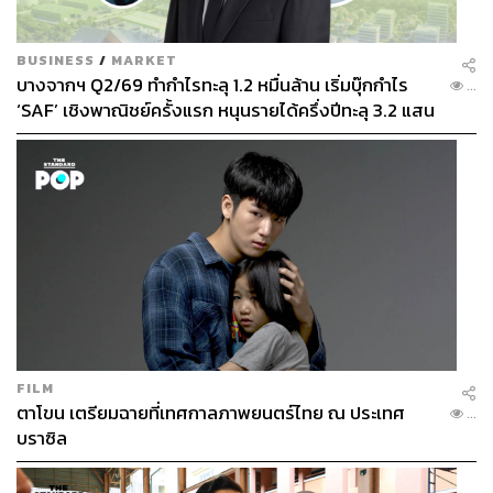
BUSINESS
/
MARKET
บางจากฯ Q2/69 ทำกำไรทะลุ 1.2 หมื่นล้าน เริ่มบุ๊กกำไร
...
‘SAF’ เชิงพาณิชย์ครั้งแรก หนุนรายได้ครึ่งปีทะลุ 3.2 แสน
ล้าน
FILM
ตาโขน เตรียมฉายที่เทศกาลภาพยนตร์ไทย ณ ประเทศ
...
บราซิล