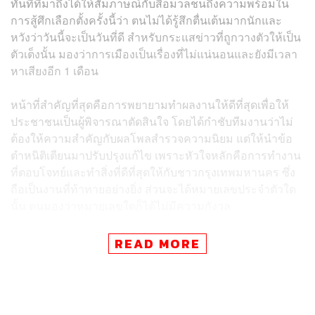
ทันทีที่มาถึงได้ให้สัมภาษณ์กับสื่อมวลชนถึงความพร้อมใน
การสู้ศึกเลือกตั้งครั้งนี้ว่า ตนไม่ได้รู้สึกตื่นเต้นมากนักและ
หวังว่าวันนี้จะเป็นวันที่ดี สำหรับกระแสข่าวที่ถูกวางตัวให้เป็น
ตัวเต็งนั้น มองว่าการเมืองเป็นเรื่องที่ไม่แน่นอนและยังมีเวลา
หาเสียงอีก 1 เดือน
หน้าที่สำคัญที่สุดคือการพยายามทำผลงานให้ดีที่สุดเพื่อให้
ประชาชนเป็นผู้พิจารณาตัดสินใจ โดยได้กำชับทีมงานว่าไม่
ต้องให้ความสำคัญกับผลโพลสำรวจความนิยม แต่ให้นำข้อ
ตำหนิติเตียนมาปรับปรุงแก้ไข เพราะหัวใจหลักคือการทำงาน
ที่ตอบโจทย์และทำสิ่งที่ดีที่สุดให้กับชาวกรุงเทพมหานคร ซึ่ง
ถือเป็นงานที่ท้าทายอย่างยิ่ง ส่วนจะได้หมายเลขประจำตัวใด
นั้น ตนมองว่าหมายเลขใดก็ได้ไม่มีความกังวล
เมื่อถูกตั้งคำถามถึงทิศทางของกรุงเทพมหานครในอีก 4 ปี
READ MORE
ข้างหน้า ชัชชาติ ระบุว่า ต้องการนำเทคโนโลยีเข้ามา
ประยุกต์ใช้เพื่อให้เกิดการเปลี่ยนแปลงอย่างก้าวกระโดด หลัง
จากที่ 4 ปีที่ผ่านมาได้วางรากฐานการเปลี่ยนแปลงในหลาย
ด้านไปแล้ว เป้าหมายต่อไปคือการยกระดับคุณภาพชีวิต