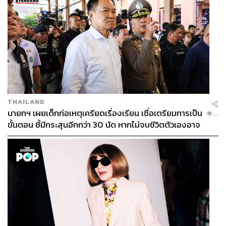
TAGS:
กรุงเทพมหานคร
เลือกตั้งผู้ว่าฯ กทม
ผู้ว่าราชการกรุงเทพมหานคร
เลือกตั้งผู้ว่าฯ กทม. 2569
แม่น้ำเจ้าพระยา
ชัชชาติ สิทธิพันธุ์
THAILAND
นายกฯ เผยเด็กก่อเหตุเครียดเรื่องเรียน เชื่อเตรียมการเป็น
...
ขั้นตอน ชี้มีกระสุนอีกกว่า 30 นัด หากไม่จบชีวิตตัวเองอาจ
สูญเสียเพิ่ม
124
ABOUT THE AUTHOR
THE STANDARD TEAM