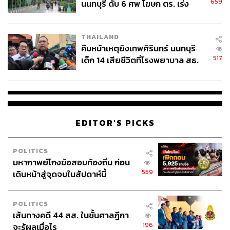
659
นนทบุรี ดับ 6 ศพ โฆษก ตร. เร่ง
สอบปมขโมยปืนปู่ก่อเหตุ
THAILAND
คืบหน้าเหตุยิงเทพศิรินทร์ นนทบุรี
517
เด็ก 14 เสียชีวิตที่โรงพยาบาล สธ.
ยืนยันครูเสียชีวิต 5 ราย เจ็บ 22
ราย
EDITOR'S PICKS
POLITICS
มหากาพย์โกงข้อสอบท้องถิ่น ก่อน
559
เดินหน้าสู่จุดจบในสัปดาห์นี้
POLITICS
เส้นทางคดี 44 สส. ในชั้นศาลฎีกา
196
จะรู้ผลเมื่อไร