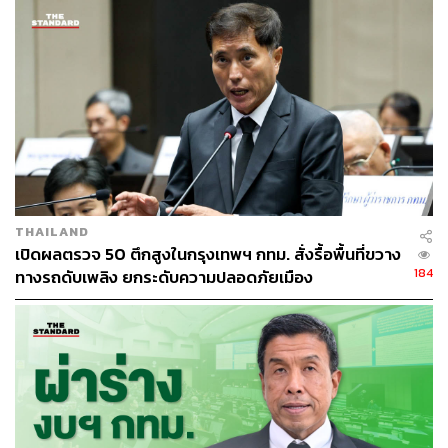
อย่างหนักต่อไปด้วยความเต็มใจ โดยระบุว่าตนไม่รู้สึกกดดัน
และไม่มีภาระผูกพันทางการเมือง หากประชาชนไม่เลือกก็
พร้อมกลับไปใช้ชีวิตตามปกติ ถ้าไม่ได้ก็แค่ชัชชาติและทีมไม่
ได้เท่านั้นเอง ส่วนความชัดเจนเรื่องทีมบริหารนั้น จะมีการ
เปิดตัวอย่างเป็นทางการในช่วงเย็นวันนี้ ซึ่งจะประกอบไปด้วย
บุคคลที่มีความรู้ความสามารถจากหลากหลายวงการ ทั้งนัก
วิชาการ ศิลปิน และคนเก่งนับร้อยคนที่มาร่วมงานด้วยใจ
โดยไม่มีข้อจำกัดทางการเมือง
​ในช่วงท้าย ชัชชาติ ได้กล่าวอย่างอารมณ์ดีว่า การเดินทาง
THAILAND
มาสมัครในวันนี้ไม่ได้พกเครื่องรางของขลังใดๆ มาด้วย
เปิดผลตรวจ 50 ตึกสูงในกรุงเทพฯ กทม. สั่งรื้อพื้นที่ขวาง
เหมือนการเลือกตั้งครั้งก่อน เพราะเชื่อว่าไม่ว่าจะได้
184
ทางรถดับเพลิง ยกระดับความปลอดภัยเมือง
หมายเลขใด ตนก็ยังคงเป็นผู้ว่าฯ ติดดินที่พร้อมรับใช้
ประชาชนทุกคนในฐานะเจ้านาย อย่างแท้จริง พร้อมเปิดเผย
เกร็ดเล็กน้อยว่าเมื่อคืนที่ผ่านมาตนนอนพักผ่อนไปเพียง 2
ชั่วโมงเนื่องจากต้องเตรียมข้อมูลสไลด์นโยบาย
ส่วนบุตรชาย (น้องแสนดี) ขณะนี้ก็ใช้ชีวิตอิสระตามประสา
วัยรุ่น ทั้งนี้ ภายหลังการให้สัมภาษณ์ ชัชชาติได้เข้าสักการะ