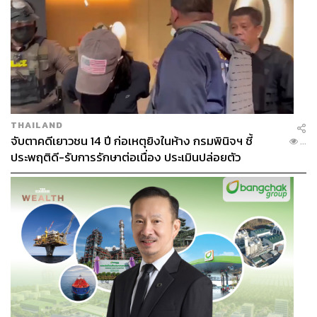
THAILAND
จับตาคดีเยาวชน 14 ปี ก่อเหตุยิงในห้าง กรมพินิจฯ ชี้
...
ประพฤติดี-รับการรักษาต่อเนื่อง ประเมินปล่อยตัว