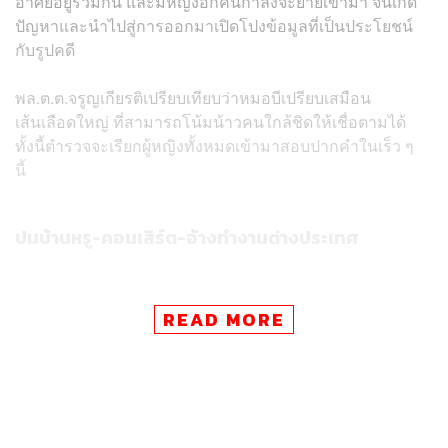
อาศัยอยู่ร่วมกัน และมีหญิงอีกคนกำลังจะย้ายเข้ามา จนเกิด
ปัญหาและนำไปสู่การออกมาเปิดโปงข้อมูลที่เป็นประโยชน์
กับรูปคดี
พล.ต.ต.จรูญเกียรติเปรียบเทียบว่าหมอบีเปรียบเสมือน
เส้นเลือดใหญ่ ที่สามารถโน้มน้าวคนใกล้ชิดให้เชื่อตามได้
ทั้งนี้ตำรวจจะเรียกผู้หญิงทั้งหมดเข้ามาสอบปากคำในเร็ว ๆ
นี้
ปมบ้านหรู-คอนเสิร์ต-อ้างทำงานต่างประเทศ
บ้านหรูสีดำ:
จากการตรวจสอบพบว่าบ้านหลังดังกล่าว
READ MORE
ที่อยู่ในชื่อของหมอบี ได้ถูกโอนไปให้ อลงกต อดีตเจ้า
อาวาสวัดพระบาทน้ำพุ ก่อนจะมีเรื่องขัดแย้งกัน ทั้งนี้
ตำรวจมีนโยบายให้ใครก็ตามที่ถือครองทรัพย์สิน
ของวัดนำมาคืนทั้งหมด หากไม่คืนจะถือว่ามีเจตนา
ยักยอกทรัพย์สินวัดไปเป็นของตนเอง
คอนเสิร์ต:
ตำรวจได้รับข้อมูลจากอลงกตว่า มีการว่า