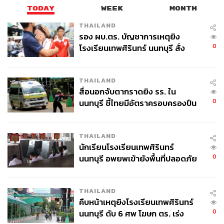
TODAY
WEEK
MONTH
THAILAND
รอง ผบ.ตร. บัญชาการเหตุยิง
0
โรงเรียนเทพศิรินทร์ นนทบุรี สั่ง
ค้นหา 2 รอบยืนยันไร้คนติดค้าง พบ
ศพปู่-ย่าที่บ้านพักผู้ก่อเหตุ
THAILAND
สื่อนอกจับตากราดยิง รร. ใน
0
นนทบุรี ชี้ไทยมีอัตราครอบครองปืน
สูงในระดับต้นของภูมิภาค
THAILAND
นักเรียนโรงเรียนเทพศิรินทร์
0
นนทบุรี อพยพเข้ายังพื้นที่ปลอดภัย
ชั่วคราว หลังเหตุใช้อาวุธปืนภายใน
โรงเรียนคลี่คลาย
THAILAND
คืบหน้าเหตุยิงโรงเรียนเทพศิรินทร์
0
นนทบุรี ดับ 6 ศพ โฆษก ตร. เร่ง