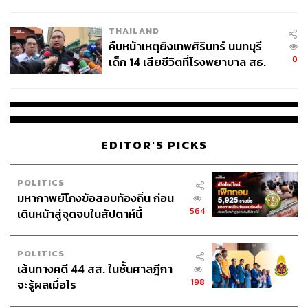
สอบปมขโมยปืนปู่ก่อเหตุ
THAILAND
คืบหน้าเหตุยิงเทพศิรินทร์ นนทบุรี
0
เด็ก 14 เสียชีวิตที่โรงพยาบาล สธ.
ยืนยันครูเสียชีวิต 5 ราย เจ็บ 22
ราย
EDITOR'S PICKS
POLITICS
มหากาพย์โกงข้อสอบท้องถิ่น ก่อน
564
เดินหน้าสู่จุดจบในสัปดาห์นี้
POLITICS
เส้นทางคดี 44 สส. ในชั้นศาลฎีกา
198
จะรู้ผลเมื่อไร