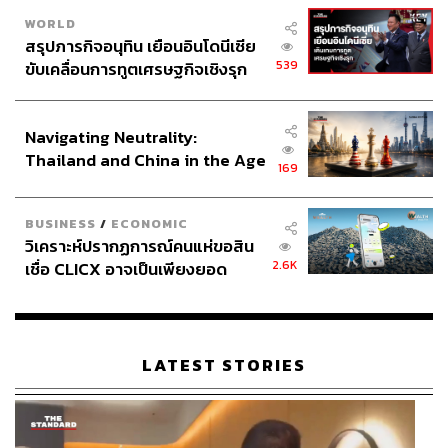
WORLD
สรุปภารกิจอนุทิน เยือนอินโดนีเซีย
539
ขับเคลื่อนการทูตเศรษฐกิจเชิงรุก
ประกาศหุ้นส่วนยุทธศาสตร์ไทย –
อินโดนีเซีย
Navigating Neutrality:
Thailand and China in the Age
169
of a New Global Order
BUSINESS
/
ECONOMIC
วิเคราะห์ปรากฏการณ์คนแห่ขอสิน
2.6K
เชื่อ CLICX อาจเป็นเพียงยอด
ภูเขาน้ำแข็ง ของปัญหาหนี้ครัว
เรือนไทยที่ถูกซุกไว้
LATEST STORIES