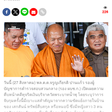
226
วันนี้ (27 สิงหาคม) พล.ต.ต.จรูญเกียรติ ปานแก้ว รองผู้
บัญชาการตำรวจสอบสวนกลาง (รอง ผบช.ก.) เปิดเผยความ
คืบหน้าคดีทุจริตเงินบริจาควัดพระบาทน้ำพุ โดยระบุว่าการ
จับกุมครั้งนี้มีเบาะแสสำคัญมาจากความขัดแย้งภายในบ้าน
ของ เสกสันน์ ทรัพย์สืบสกุล หรือหมอบี ซึ่งมีหญิงสาว 3 คน