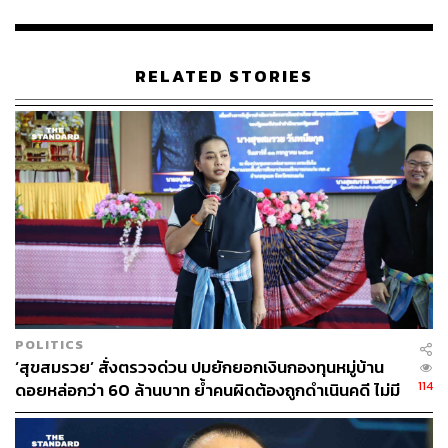
“อลงกตการละคร” ที่แสดงขึ้นเพื่อตบตาประชาชนให้ได้
ทรัพย์สินมา
RELATED STORIES
นอกจากนี้ ตำรวจได้เก็บดีเอ็นเอของอลงกตเพื่อนำไปตรวจ
สอบข้อสงสัยเรื่องครอบครัว และกำลังเร่งรวบรวมหลักฐาน
และข้อมูลที่เกี่ยวข้องกับคดีอีกหลายส่วน รวมถึงคดีการลอบ
ยิงนักข่าวที่เคยเกิดขึ้นในจังหวัดลพบุรีด้วย
TAGS:
พระราชวิสุทธิประชานาถ (เจ้าคุณอลงกต)
วัดพระบาทน้ำพุ
จรูญเกียรติ ปานแก้ว
ยักยอกเงิน
เงินบริจาค
หมอบี ทูตสื่อวิญญาณ
POLITICS
‘สุขสมรวย’ สั่งตรวจด่วน ปมยักยอกเงินกองทุนหมู่บ้าน
114
ดอยหล่อกว่า 60 ล้านบาท ย้ำคนผิดต้องถูกดำเนินคดี ไม่มี
ละเว้น
226