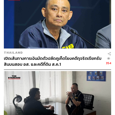
ABOUT THE AUTHOR
THE STANDARD TEAM
กองบรรณาธิการ THE STANDARD
ABOUT THE PHOTOGRAPHER
ณาฌารัฐ ภักดีอาสา
ช่างภาพข่าว ประจำสำนักข่าว THE
THAILAND
STANDARD
เปิดเส้นทางการเงินมัดตัวปลัดภูเก็ตโยงคดีทุจริตเรียกรับ
354
สินบนสอบ อส. และคดีที่ดิน ส.ค.1