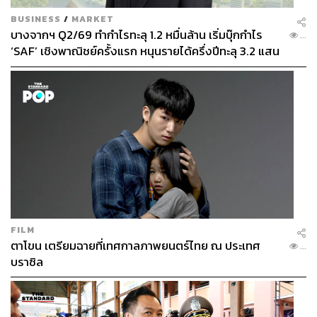
BUSINESS
/
MARKET
บางจากฯ Q2/69 ทำกำไรทะลุ 1.2 หมื่นล้าน เริ่มบุ๊กกำไร
...
‘SAF’ เชิงพาณิชย์ครั้งแรก หนุนรายได้ครึ่งปีทะลุ 3.2 แสน
ล้าน
FILM
ตาโขน เตรียมฉายที่เทศกาลภาพยนตร์ไทย ณ ประเทศ
...
บราซิล