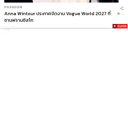
FASHION
Anna Wintour ประกาศจัดงาน Vogue World 2027 ที่
...
ซานฟรานซิสโก
News
Wealth
Pop
Podcast
Video
Now
Opinion
Careers
Events
Privacy
About
Contact
Policy
FOR
ADVERTISING
MEMBERSHIP