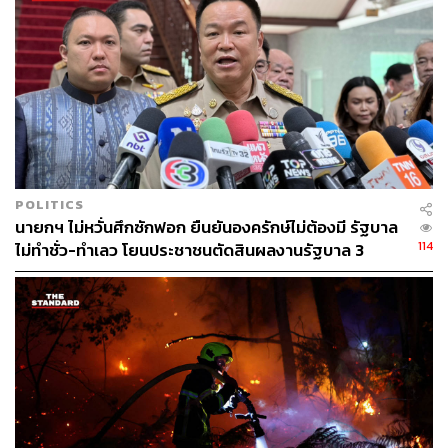
ท่าอากาศยานทหาร 2 (กองบิน 6) ในวันที่ 3 พฤศจิกายน
ผลกระทบต่อสิ่งแวดล้อม พร้อมปั้นนักออกแบบที่ใส่ใจโลก
2564 เวลาประมาณ 18.40 น.
TAGS:
Climate Change
ภาวะโลกร้อน
พระเจ้าชาร์ลส์ (King Charles III)
เชื้อไวรัสโคโรนา
COVID-19
จับตาประชุมโลกร้อน COP26
สิ่งแวดล้อม
ประยุทธ์ จันทร์โอชา
POLITICS
นายกฯ ไม่หวั่นศึกซักฟอก ยืนยันองครักษ์ไม่ต้องมี รัฐบาล
114
ไม่ทำชั่ว-ทำเลว โยนประชาชนตัดสินผลงานรัฐบาล 3
เดือน
49
ABOUT THE AUTHOR
THE STANDARD TEAM