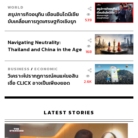
WORLD
สรุปภารกิจอนุทิน เยือนอินโดนีเซีย
539
ขับเคลื่อนการทูตเศรษฐกิจเชิงรุก
ประกาศหุ้นส่วนยุทธศาสตร์ไทย –
อินโดนีเซีย
Navigating Neutrality:
Thailand and China in the Age
168
of a New Global Order
BUSINESS
/
ECONOMIC
วิเคราะห์ปรากฏการณ์คนแห่ขอสิน
2.6K
เชื่อ CLICX อาจเป็นเพียงยอด
ภูเขาน้ำแข็ง ของปัญหาหนี้ครัว
เรือนไทยที่ถูกซุกไว้
LATEST STORIES