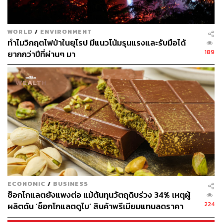
กองบรรณาธิการ THE STANDARD
WORLD
/
ENVIRONMENT
ทำไมวิกฤตไฟป่าในยุโรป มีแนวโน้มรุนแรงและรับมือได้
189
ยากกว่าปีที่ผ่านๆ มา
ECONOMIC
/
BUSINESS
ช็อกโกแลตยังแพงต่อ แม้ต้นทุนวัตถุดิบร่วง 34% เหตุผู้
224
ผลิตดัน ‘ช็อกโกแลตดูไบ’ สินค้าพรีเมียมแทนลดราคา