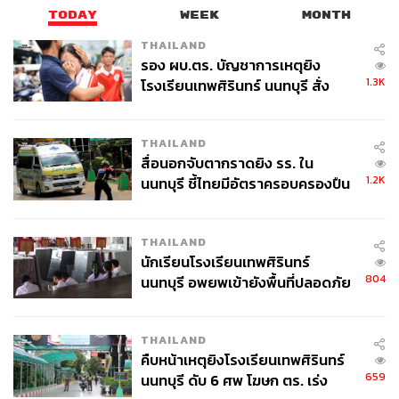
TODAY
WEEK
MONTH
THAILAND
รอง ผบ.ตร. บัญชาการเหตุยิง
1.3K
โรงเรียนเทพศิรินทร์ นนทบุรี สั่ง
ค้นหา 2 รอบยืนยันไร้คนติดค้าง พบ
ศพปู่-ย่าที่บ้านพักผู้ก่อเหตุ
THAILAND
สื่อนอกจับตากราดยิง รร. ใน
1.2K
นนทบุรี ชี้ไทยมีอัตราครอบครองปืน
สูงในระดับต้นของภูมิภาค
THAILAND
นักเรียนโรงเรียนเทพศิรินทร์
804
นนทบุรี อพยพเข้ายังพื้นที่ปลอดภัย
ชั่วคราว หลังเหตุใช้อาวุธปืนภายใน
โรงเรียนคลี่คลาย
THAILAND
คืบหน้าเหตุยิงโรงเรียนเทพศิรินทร์
659
นนทบุรี ดับ 6 ศพ โฆษก ตร. เร่ง