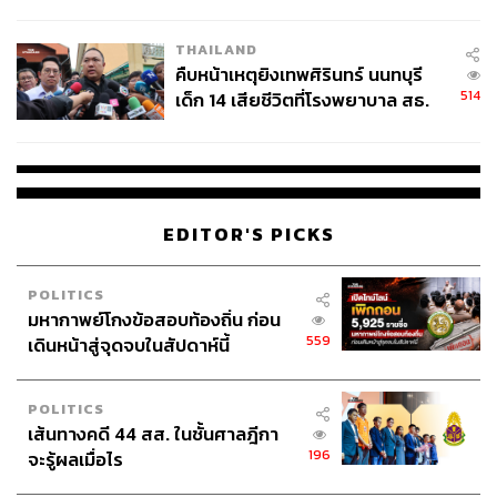
สอบปมขโมยปืนปู่ก่อเหตุ
THAILAND
คืบหน้าเหตุยิงเทพศิรินทร์ นนทบุรี
514
เด็ก 14 เสียชีวิตที่โรงพยาบาล สธ.
ยืนยันครูเสียชีวิต 5 ราย เจ็บ 22
ราย
EDITOR'S PICKS
POLITICS
มหากาพย์โกงข้อสอบท้องถิ่น ก่อน
559
เดินหน้าสู่จุดจบในสัปดาห์นี้
POLITICS
เส้นทางคดี 44 สส. ในชั้นศาลฎีกา
196
จะรู้ผลเมื่อไร