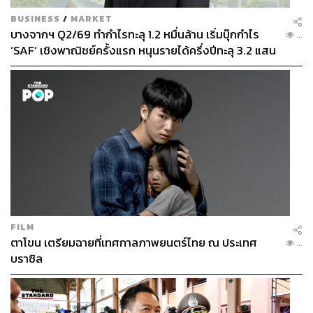
BUSINESS
/
MARKET
บางจากฯ Q2/69 ทำกำไรทะลุ 1.2 หมื่นล้าน เริ่มบุ๊กกำไร
...
‘SAF’ เชิงพาณิชย์ครั้งแรก หนุนรายได้ครึ่งปีทะลุ 3.2 แสน
ล้าน
FILM
ตาโขน เตรียมฉายที่เทศกาลภาพยนตร์ไทย ณ ประเทศ
...
บราซิล