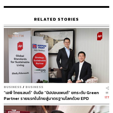
กรรมการส่งเสริมการลงทุน (BOI) รวมถึงสิทธิประโยชน์ของ
หน่วยงานต่างๆ เพื่อจูงใจการลงทุน เป็นหนึ่งในการแสดง
ความมุ่งมั่นของรัฐบาลในการผลักดันให้ภาคอุตสาหกรรม
RELATED STORIES
และธุรกิจของประเทศเป็นการผลิตและการบริการที่เป็นมิตร
กับสิ่งแวดล้อม
“นายกรัฐมนตรีย้ำว่าการร่วมกับนานาประเทศเพื่อลดปัญหา
โลกร้อนหรือการเปลี่ยนแปลงของสภาพภูมิอากาศ ส่วนของ
รัฐบาลจะให้ความสำคัญกับการกำหนดยุทธศาสตร์และ
นโยบายที่ให้ความสำคัญกับการจูงใจให้ทุกภาคส่วนให้ความ
สำคัญกับการดูแลสิ่งแวดล้อม โดยเฉพาะการมีมาตรการ
สร้างแรงจูงให้เอกชนลงทุนในอุตสาหกรรมเป้าหมาย BCG
และความสำเร็จจะเกิดขึ้นได้ต้องอาศัยความร่วมมือและพลัง
จากภาคประชาชน ภาคเอกชนทั้งภาคอุตสาหกรรมและ
BUSINESS
/
BUSINESS
บริการ ร่วมกันขับเคลื่อน” ไตรศุลีกล่าว
“เอพี ไทยแลนด์” จับมือ “นิปปอนเพนต์” ยกระดับ Green
177
Partner รายแรกในไทยสู่มาตรฐานโลกด้วย EPD
ไตรศุลีกล่าวด้วยว่า หลังเสร็จสิ้นภารกิจการประชุมนายก
International พร้อมชูแนวคิด Global Standards for
รัฐมนตรีพร้อมคณะจะเดินทางกลับจากสหราชอาณาจักรถึง
Global Sustainable Living ส่งมอบบ้านคุณภาพ ลด