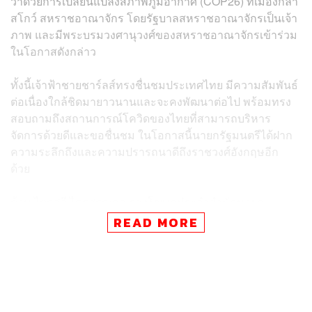
ว่าด้วยการเปลี่ยนแปลงสภาพภูมิอากาศ (COP26) ที่เมืองกลา
สโกว์ สหราชอาณาจักร โดยรัฐบาลสหราชอาณาจักรเป็นเจ้า
ภาพ และมีพระบรมวงศานุวงศ์ของสหราชอาณาจักรเข้าร่วม
ในโอกาสดังกล่าว
ทั้งนี้เจ้าฟ้าชายชาร์ลส์ทรงชื่นชมประเทศไทย มีความสัมพันธ์
ต่อเนื่องใกล้ชิดมายาวนานและจะคงพัฒนาต่อไป พร้อมทรง
สอบถามถึงสถานการณ์โควิดของไทยที่สามารถบริหาร
จัดการด้วยดีและขอชื่นชม ในโอกาสนี้นายกรัฐมนตรีได้ฝาก
ความระลึกถึงและความปรารถนาดีถึงราชวงศ์อังกฤษอีก
ด้วย
ด้าน ไตรศุลี ไตรสรณกุล รองโฆษกประจำสำนักนายก
รัฐมนตรี กล่าวว่า นายกรัฐมนตรี ได้ขอบคุณคณะเจ้าหน้าที่
READ MORE
และหน่วยงานที่เกี่ยวข้องทุกฝ่าย ทั้งจากกระทรวงการต่าง
ประเทศ กระทรวงทรัพยากรธรรมชาติและสิ่งแวดล้อม และ
หน่วยงานต่างๆ ที่สนับสนุนภารกิจการเข้าร่วมประชุมระดับ
ผู้นำ (World Leaders Summit) ในการประชุมรัฐภาคีกรอบ
อนุสัญญาสหประชาชาติว่าด้วยการเปลี่ยนแปลงสภาพภูมิ