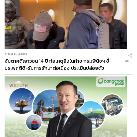
THAILAND
จับตาคดีเยาวชน 14 ปี ก่อเหตุยิงในห้าง กรมพินิจฯ ชี้
...
ประพฤติดี-รับการรักษาต่อเนื่อง ประเมินปล่อยตัว