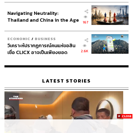
ซึ่งขณะนี้แพลตฟอร์มอีคอมเมิร์ซ ‘ลาซาด้า’ ของอาลีบาบา
อินโดนีเซีย
เข้าถึงคนไทยทุกระดับ เป็นช่องทางสำคัญในการซื้อสินค้า
Navigating Neutrality:
จากจีน ลาซาด้าจึงกลายเป็นตลาดออนไลน์ขนาดใหญ่ใน
Thailand and China in the Age
167
ประเทศไทย ขณะที่ตลาดอีคอมเมิร์ซสัญชาติไทยที่มีขนาด
of a New Global Order
ใกล้เคียงกันยังไม่มี เป็นไปได้ที่ลาซาด้าในฐานะเจ้าของตลาด
จะเป็นผู้คุมเกมเสียเอง จึงต้องดูให้ละเอียดว่าท้ายที่สุด
ECONOMIC
/
BUSINESS
ประเทศไทยคุ้มค่าหรือไม่กับเรื่องดังกล่าว สิ่งที่ภาวุธกังวลคือ
วิเคราะห์ปรากฏการณ์คนแห่ขอสิน
2.6K
ผลกระทบกับผู้ประกอบการ ผู้ผลิตสินค้า ธุรกิจขนาดเล็ก และ
เชื่อ CLICX อาจเป็นเพียงยอด
ภูเขาน้ำแข็ง ของปัญหาหนี้ครัว
เทรดเดอร์ที่นำเข้าสินค้าจากจีนมาขาย หรือผู้ผลิตสินค้าที่ถูก
เรือนไทยที่ถูกซุกไว้
ทดแทนได้ด้วยสินค้าจากจีน ซึ่งจะอยู่รอดได้ยากเมื่อสินค้า
จากจีนทะลักเข้ามาในไทยมากขึ้น
LATEST STORIES