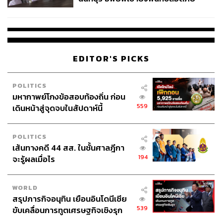
ชั่วคราว หลังเหตุใช้อาวุธปืนภายใน
โรงเรียนคลี่คลาย
แม้จะดูเหมือนประเทศไทยมีแต่ได้กับได้ ทั้งเม็ดเงินลงทุน
ขนาดใหญ่จากต่างแดน หรือกระทั่งความรู้ด้านเทคโนโลยี
และการจัดการธุรกิจ แต่นั่นก็ไม่ได้ทำให้ผู้คนเลิกสงสัยและ
ถามเรื่องโอกาสและภัยคุกคามทางการค้าที่เกิดขึ้นได้หลัง
EDITOR'S PICKS
จากที่ประเทศไทยอ้าแขนรับอาลีบาบาหวังจะใช้เป็นสะพาน
เชื่อมโยงสินค้าจากสยามประเทศไปสู่ดินแดนพญามังกรได้
POLITICS
โดยง่าย
มหากาพย์โกงข้อสอบท้องถิ่น ก่อน
559
เดินหน้าสู่จุดจบในสัปดาห์นี้
POLITICS
เส้นทางคดี 44 สส. ในชั้นศาลฎีกา
194
จะรู้ผลเมื่อไร
ภาวุธ พงษ์วิทยภานุ ผู้ก่อตั้งตลาดดอทคอม อีคอมเมิร์ซ
WORLD
สัญชาติไทยเห็นว่า ผลดีจากกรณีดังกล่าวคือผู้ประกอบการจะ
สรุปภารกิจอนุทิน เยือนอินโดนีเซีย
มีช่องทางส่งออกสินค้าไทยไปขายในจีนได้มากขึ้น แต่สิ่งที่
539
ขับเคลื่อนการทูตเศรษฐกิจเชิงรุก
มองข้ามไม่ได้คือการใช้ประโยชน์จากเขตการค้าเสรีของจีน
ประกาศหุ้นส่วนยุทธศาสตร์ไทย –