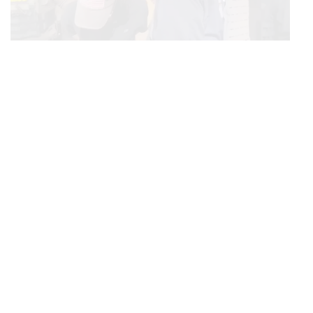
THAILAND
จับตาคดีเยาวชน 14 ปี ก่อเหตุยิงในห้าง กรมพินิจฯ ชี้
...
ขณะที่ กรณ์ จาติกวณิช อดีตรัฐมนตรีว่าการกระทรวงการ
ประพฤติดี-รับการรักษาต่อเนื่อง ประเมินปล่อยตัว
คลังตั้งคำถามบทบาทของอาลีบาบากับประเทศไทยมาสัก
ระยะแล้ว ตั้งแต่ช่วงปลายปี 2559 ที่ผ่านมาเมื่อ Ant Financial
ผู้ให้บริการ Alipay ตัดสินใจลงทุน 4.2 พันล้านบาทใน
Ascend Money บริษัทในเครือเจริญโภคภัณฑ์ ซึ่งให้บริการ
True Money บริการทางการเงินทั้งแบบออนไลน์และออฟไลน์
ซึ่งในอนาคตจะมีบริการด้านเงินกู้ ประกันภัย และการลงทุน
อีกด้วย โดยเขามองว่าการร่วมมือกันของสองยักษ์ใหญ่นี้จะ
ทำให้ผู้บริโภคสะดวกสบายมากขึ้น แต่ก็เป็นห่วงผู้ประกอ
บการฟินเทครายอื่นที่จะแข่งขันได้ยาก รวมถึงการพัฒนา
ธุรกิจขนาดเล็กและการสร้างนวัตกรรมใหม่ๆ ด้วย
BUSINESS
/
MARKET
บางจากฯ Q2/69 ทำกำไรทะลุ 1.2 หมื่นล้าน เริ่มบุ๊กกำไร
...
กรณ์เห็นว่าประเทศไทยยังเน้นพึ่งพาการค้าขายระหว่าง
‘SAF’ เชิงพาณิชย์ครั้งแรก หนุนรายได้ครึ่งปีทะลุ 3.2 แสน
ประเทศอย่างมาก ขณะที่ผู้ประกอบการส่วนใหญ่ที่เป็นธุรกิจ