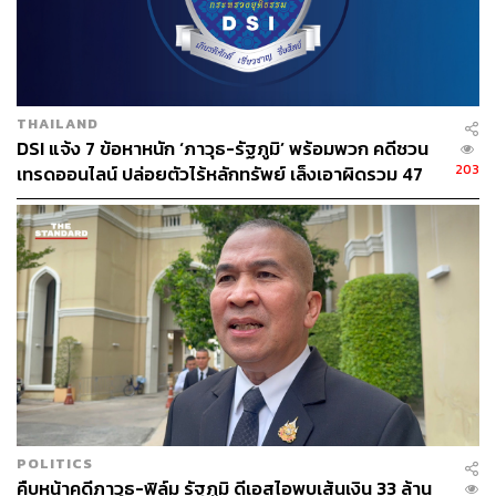
สังคมยังยอมรับเขาในฐานะนักพูดที่ยอดเยี่ยมด้วย
THAILAND
DSI แจ้ง 7 ข้อหาหนัก ‘ภาวุธ-รัฐภูมิ’ พร้อมพวก คดีชวน
203
เทรดออนไลน์ ปล่อยตัวไร้หลักทรัพย์ เล็งเอาผิดรวม 47
ราย
POLITICS
คืบหน้าคดีภาวุธ-ฟิล์ม รัฐภูมิ ดีเอสไอพบเส้นเงิน 33 ล้าน