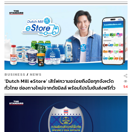
เปิดข้อตกลงอาลีบาบากับรัฐบาลไทย ผู้เชี่ยวชาญกังวลราย
เล็กอยู่ยาก
BUSINESS
/
NEWS
“ผู้คนหาเรื่องให้วิจารณ์กันได้หมดล่ะ แต่ขอให้รู้ว่าแจ็ค หม่า
‘Dutch Mill eStore’ เสิร์ฟความอร่อยถึงมือทุกจังหวัด
และทีมของเขาไม่เคยแคร์เรื่องนี้ เราแคร์ในสิ่งที่เราเชื่อและ
54
ทั่วไทย ช่องทางใหม่จากดัชมิลล์ พร้อมโปรโมชันส่งฟรีทั่ว
สิ่งที่เราควรจะเป็น”
ประเทศ ส่งไว สั่งก่อนเที่ยง ได้ของวันถัดไป ส่งสินค้าแบบ
เย็นตรงจากโรงงาน [ADVERTORIAL]
เป็นประโยคเด็ดจากแจ็ค หม่า ที่ตอบคำถามผู้สื่อข่าวเรื่อง
การผูกขาดทางการค้า ในวันแถลงข่าวลงนามความร่วมมือ
ระหว่างรัฐบาลไทยและอาลีบาบา อีคอมเมิร์ซระดับโลกจาก
ประเทศจีน ไม่เพียงแต่เป็นนักธุรกิจที่ฉลาดเป็นกรดเท่านั้น