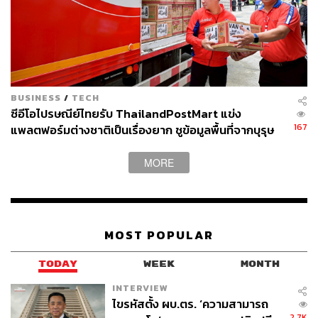
2. โครงการส่งเสริมพัฒนาทักษะด้านดิจิทัลอีคอมเมิร์ซ
สำหรับผู้ประกอบการไทย โดย Alibaba Business School
(ABS) จะทำงานร่วมกับกรมส่งเสริมอุตสาหกรรมและกรมส่ง
เสริมการค้าระหว่างประเทศ ในการพัฒนา SMEs ไทย รวม
ถึงวิสาหกิจชุมชนและผู้ประกอบการรายย่อย โดยช่วยให้เข้า
ถึงตลาดจีน รวมถึงตลาดในภูมิภาคได้
คาดว่ารายได้จาก
BUSINESS
/
TECH
ซีอีโอไปรษณีย์ไทยรับ ThailandPostMart แข่ง
ธุรกิจอีคอมเมิร์ซไทยจะเติบโตถึง 1.13 แสนล้านบาทในปีนี้
167
แพลตฟอร์มต่างชาติเป็นเรื่องยาก ชูข้อมูลพื้นที่จากบุรุษ
และจะขยับแตะ 1.8 แสนล้านบาท ในปี 2565
ไปรษณีย์เป็นจุดแข็งที่คู่แข่งใช้เงินเลียนแบบไม่ได้
MORE
MOST POPULAR
TODAY
WEEK
MONTH
INTERVIEW
ไขรหัสตั้ง ผบ.ตร. ‘ความสามารถ
2.7K