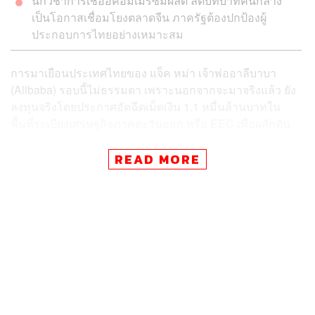
นักวิชาการเชื่ออีคอมเมิร์ซมีผลดี ลดบทบาทคนกลาง
เป็นโอกาสเชื่อมโยงตลาดจีน ภาครัฐต้องปกป้องผู้
ประกอบการไทยอย่างเหมาะสม
การมาเยือนประเทศไทยของ แจ็ค หม่า เจ้าพ่ออาลีบาบา
(Alibaba) รอบนี้ไม่ธรรมดา เพราะนอกจากจะมาจริงแล้ว ยัง
ลงทุนจริงโดยประกาศอัดฉีดเม็ดเงิน 1.1 หมื่นล้านบาทใน
พื้นที่ระเบียง
เศรษฐกิจภาคตะวันออก หรือ EEC เพื่อผลักดัน
Smart Digital Hub ซึ่งถือเป็นการประเดิมโครงการขนาด
ใหญ่หลังจากที่รัฐบาลตั้งแผงขายทั้งโครงการและความหวัง
READ MORE
ของสปริงบอร์ดแห่งความหวังนี้มานานสองนาน