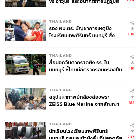
vs อาวุโส’ และอนาคตการปฏิรูปสี
กากี กับ พล.ต.อ. เอก อังสนานนท์
THAILAND
3. โครงการอบรมพัฒนาดาวเด่นด้านดิจิทัล (Digital Talent)
รอง ผบ.ตร. บัญชาการเหตุยิง
จะร่วมมือกับกรมส่งเสริมอุตสาหกรรมและกรมส่งเสริมการ
1.3K
โรงเรียนเทพศิรินทร์ นนทบุรี สั่ง
ค้าระหว่างประเทศ เพื่อพัฒนาคนเก่งหรือดาวเด่นด้านดิจิทัล
ค้นหา 2 รอบยืนยันไร้คนติดค้าง พบ
(Digital Talent) ในประเทศไทย โดยเปิดโอกาสให้นักศึกษา
ศพปู่-ย่าที่บ้านพักผู้ก่อเหตุ
THAILAND
บุคลากรด้านการศึกษา รวมถึงเจ้าหน้าที่รัฐ เข้าร่วม
สื่อนอกจับตากราดยิง รร. ใน
โครงการฝึกอบรมพัฒนาในด้านดิจิทัลและอีคอมเมิร์ซ รวม
1.1K
นนทบุรี ชี้ไทยมีอัตราครอบครองปืน
ทั้งสร้างเครือข่าย (Networking) กับดาวเด่นทั่วโลกที่ประเทศ
สูงในระดับต้นของภูมิภาค
จีน
THAILAND
4. โครงการความร่วมมือด้านการส่งเสริมการท่องเที่ยว
สรุปมหากาพย์กล้องส่องพระ
ดิจิทัล โดยร่วมมือกับฟลิกกี้ (Fliggy) บริษัทด้านการท่องเที่ยว
812
ZEISS Blue Marine จากสัญญา
ออนไลน์ของจีน ซึ่งอยู่ระหว่างการเจรจาเพื่อผลักดันด้าน
ผลิต 8.3 ล้าน สู่ข้อพิพาท ‘มา
ดิจิทัลแบบครบวงจรตั้งแต่กระบวนการทางวีซ่า บริการหลัง
เวลล์ฯ’ ฟ้อง ‘โทน บางแค’ ผิดนัด
เดินทางแบบดิจิทัล การคืนเงินภาษีนักท่องเที่ยวผ่านระบบ
THAILAND
จ่ายหนี้-แอบระบุแบรนด์
Alipay ซึ่งคาดว่าจะช่วยดึงดูดนักท่องเที่ยวชาวจีนและเพิ่ม
นักเรียนโรงเรียนเทพศิรินทร์
797
นนทบุรี อพยพเข้ายังพื้นที่ปลอดภัย
รายได้จากการท่องเที่ยวได้มากขึ้น