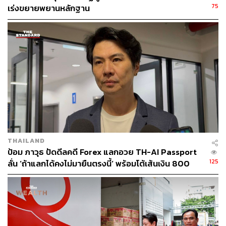
75
เร่งขยายพยานหลักฐาน
สำหรับความร่วมมือระหว่างรัฐบาลไทยและอาลีบาบามี 4
ส่วนคือ
1. โครงการ Smart Digital Hub ในพื้นที่ EEC เพื่อส่งเสริม
การค้ากับจีนและกลุ่มประเทศเพื่อนบ้าน (CLMV) ซึ่งจะใช้
THAILAND
เทคโนโลยีของอาลีบาบามาช่วยด้านโลจิสติกส์ผ่านไช่เหนี่ยว
ป้อม ภาวุธ ปัดดีลคดี Forex แลกอวย TH-AI Passport
(Cainiao Network) ซึ่งเป็นธุรกิจด้านโลจิสติกส์ของอาลีบาบา
125
ลั่น ‘ถ้าแลกได้คงไม่มายืนตรงนี้‘ พร้อมโต้เส้นเงิน 800
เพื่อพัฒนาการขนส่งสินค้าระหว่างไทยกับจีน การขนส่ง
ล้านบาท
สินค้าข้ามพรมแดนสู่ CLMV และจุดอื่นทั่วโลก คาดว่าจะเริ่ม
ก่อสร้าง Smart Digital Hub ได้ภายในปีนี้ และเริ่มดำเนินการ
ในปี 2562