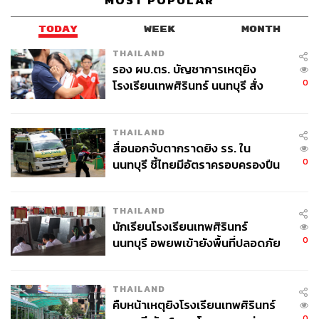
MOST POPULAR
TODAY
WEEK
MONTH
THAILAND
รอง ผบ.ตร. บัญชาการเหตุยิง
ในประเด็นเรื่องกล้องวงจรปิดนั้น แม้สังคมเรียกร้องให้มีการ
0
โรงเรียนเทพศิรินทร์ นนทบุรี สั่ง
เปิดเผยเพื่อให้รู้ความจริงมาตลอด แต่ทางฝ่ายเจ้าหน้าที่ไม่ว่า
ค้นหา 2 รอบยืนยันไร้คนติดค้าง พบ
จะเป็นทหารหรือตำรวจต่างก็ปฏิเสธที่จะเปิดเผยภาพจาก
ศพปู่-ย่าที่บ้านพักผู้ก่อเหตุ
กล้องวงจรปิดในวันเกิดเหตุดังกล่าว
THAILAND
สื่อนอกจับตากราดยิง รร. ใน
0
นนทบุรี ชี้ไทยมีอัตราครอบครองปืน
คำถามที่น่าสนใจในคดีจึงนี้จึงดังขึ้นอีกครั้งว่า เมื่อคำตอบ
สูงในระดับต้นของภูมิภาค
ของกองทัพขัดแย้งกับคำให้สัมภาษณ์ของเจ้าหน้าที่ที่เคยบอก
ว่าดูภาพจากกล้องวงจรปิดแล้ว อะไรคือความน่าเชื่อถือใน
THAILAND
การทำงาน และใครกันแน่ที่ไม่พูดความจริงในกรณีนี้ เพราะ
นักเรียนโรงเรียนเทพศิรินทร์
แน่นอนว่าเรื่องนี้คือความเชื่อมั่นของประชาชนต่อรัฐและ
0
นนทบุรี อพยพเข้ายังพื้นที่ปลอดภัย
กระบวนการยุติธรรมอย่างยิ่ง
ชั่วคราว หลังเหตุใช้อาวุธปืนภายใน
โรงเรียนคลี่คลาย
อ่านรายละเอียดเพิ่มเติมกรณีนายชัยภูมิ ป่าแส ได้ที่นี่
thestan
THAILAND
dard.co/chaiyapoom-pasae-one-year-death-anniversary
คืบหน้าเหตุยิงโรงเรียนเทพศิรินทร์
0