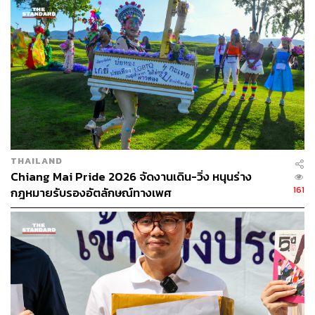
มีนาคม 2560 ห้วงเวลา 10.00-10.10 น. เพื่อเปิดดู แต่ก็ไม่พบ
ภาพข้อมูลใดๆ ของวันที่ 17 มีนาคม 2560 จึงไม่ได้เก็บสำเนา
ไฟล์ดังกล่าว เพราะไม่มีข้อมูลใดๆ
สมาคมนักกฎหมายสิทธิมนุษยชนยังได้ตั้งข้อสังเกตถึง
หนังสือฉบับนี้ว่าข้อมูลตามหนังสือตอบกลับของกองทัพดัง
กล่าวค่อนข้างขัดแย้งกับคำให้สัมภาษณ์ของผู้นำกองทัพที่
เคยระบุทำนองว่าพวกเขาได้ดูภาพจากกล้องวงจรปิดแล้ว
THAILAND
ดังเช่นเมื่อวันที่ 24 มีนาคม 2560 หลังเกิดเหตุการณ์ประมาณ
Chiang Mai Pride 2026 จัดงานเดิน-วิ่ง หนุนร่าง
หนึ่งสัปดาห์ รายการ
ข่าว 3 มิติ
ได้รายงานว่า พลโท วิจักขฐ์
161
กฎหมายรับรองอัตลักษณ์ทางเพศ
สิริบรรสพ แม่ทัพภาคที่ 3 กล่าวว่าได้ดูภาพจากกล้องวงจรปิด
แล้ว พบว่าทหารทำทุกอย่างตรงกับคำให้การของพลตำรวจ
โท พูลทรัพย์
ประเสริฐศักดิ์
พร้อมกล่าวว่า “ผมว่าสมเหตุสม
ผลในการยิงป้องกันตัว ถ้าเป็นผมอาจกดออโต้ก็ได้”