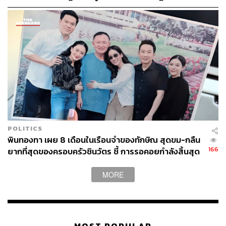
ตำรวจ คือผมมีหน้าที่ส่งข้อมูลทั้งหมดเพื่อไปสู้คดี จริงๆ แล้ว
ประชามติ
ตอนนี้ผมมีหน้าที่อย่างเดียวคือฟังว่าศาลท่านตัดสินคดีว่า
อย่างไรเท่านั้นเอง เพราะทุกอย่างเข้าไปอยู่ในกระบวนการ
ยุติธรรมหมดแล้ว”
ด้านนายรัษฎากล่าวว่า คำตอบของกองทัพขัดแย้งกับคำให้
สัมภาษณ์ของเจ้าหน้าที่ที่เคยบอกว่าดูภาพจากกล้องวงจรปิด
แล้ว มาถึงตอนนี้กลับตอบมาว่าไม่มีภาพจากกล้องวงจรปิดใน
วันเกิดเหตุ อยากถามว่ามันคือภาพอะไรที่นายทหารระดับสูง
ได้เห็น คงต้องถามแม่ทัพภาคที่ 3 ว่าทำไมพยานหลักฐานชิ้น
สำคัญจึงหายไป
POLITICS
พินทองทา เผย 8 เดือนในเรือนจำของทักษิณ สุดขม-กลืน
166
ยากที่สุดของครอบครัวชินวัตร ชี้ การรอคอยกำลังสิ้นสุด
ลง
MORE