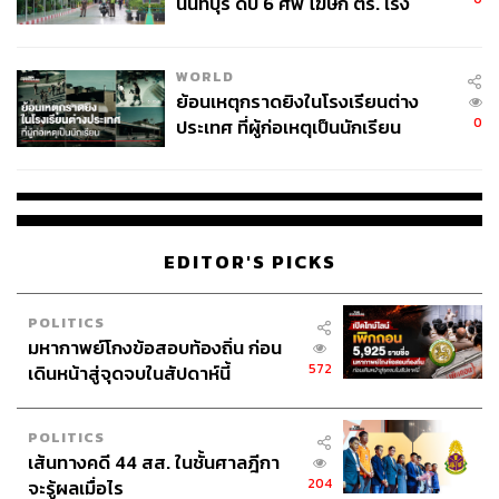
นนทบุรี ดับ 6 ศพ โฆษก ตร. เร่ง
สอบปมขโมยปืนปู่ก่อเหตุ
พิสูจน์อักษร:
ภาสิณี เพิ่มพันธุ์พงศ์
อ้างอิง:
WORLD
naksit.net/2018/08/ข่าวชัยภูมิ
ย้อนเหตุกราดยิงในโรงเรียนต่าง
www.khaosod.co.th/around-thailand/news_1427059
0
ประเทศ ที่ผู้ก่อเหตุเป็นนักเรียน
TAGS:
สิทธิมนุษยชน
ชัยภูมิ ป่าแส
ความยุติธรรม
คนชายขอบ
กระบวนการยุติธรรมไทย
EDITOR'S PICKS
POLITICS
มหากาพย์โกงข้อสอบท้องถิ่น ก่อน
572
เดินหน้าสู่จุดจบในสัปดาห์นี้
41
POLITICS
เส้นทางคดี 44 สส. ในชั้นศาลฎีกา
ABOUT THE AUTHOR
204
จะรู้ผลเมื่อไร