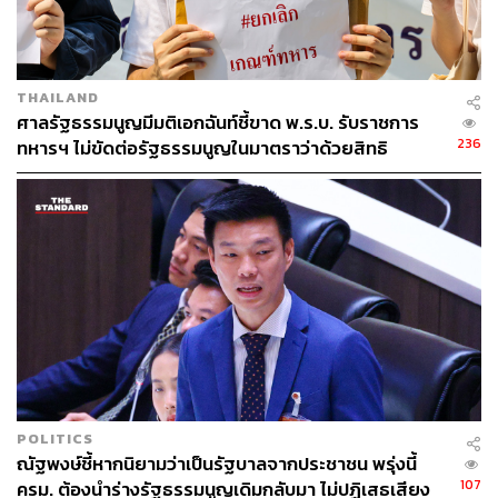
THAILAND
ศาลรัฐธรรมนูญมีมติเอกฉันท์ชี้ขาด พ.ร.บ. รับราชการ
236
ทหารฯ ไม่ขัดต่อรัฐธรรมนูญในมาตราว่าด้วยสิทธิ
เสรีภาพ
อย่างไรก็ตาม ในเวลาต่อมา
พลโท วิจักขฐ์ สิริบรรสพ แม่ทัพ
ภาคที่ 3 ตอบคำถามสื่อมวลชนกรณีการไม่พบข้อมูลในวัน
เกิดเหตุว่า “ไม่พบอยู่แล้ว เพราะกล้องไม่มีตรงนั้น กล้อง
วงจรปิดมีก่อนถึง ก็อย่างที่เคยเห็นกันนั่นล่ะ มีคนเดินผ่านหน้า
กล้องเฉยๆ และภาพทั้งหมดเราก็ส่งไปให้หมดแล้ว
POLITICS
“มันมี 4-5 คดีในเคสเดียวกันนี้ เราจะมามอบให้ได้อย่างไร ซึ่ง
ณัฐพงษ์ชี้หากนิยามว่าเป็นรัฐบาลจากประชาชน พรุ่งนี้
ภาพต่างๆ เป็นวัตถุพยานในศาล เป็นเรื่องของเจ้าหน้าที่
107
ครม. ต้องนำร่างรัฐธรรมนูญเดิมกลับมา ไม่ปฏิเสธเสียง