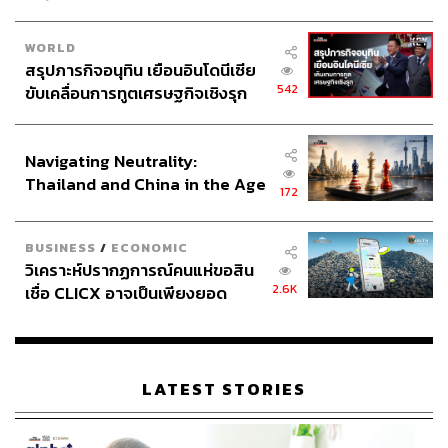
ธนกร วงษ์ปัญญา
บรรณาธิการข่าวในประเทศ กอง
WORLD
บรรณาธิการข่าว THE STANDARD
สรุปภารกิจอนุทิน เยือนอินโดนีเซีย
542
ขับเคลื่อนการทูตเศรษฐกิจเชิงรุก
ประกาศหุ้นส่วนยุทธศาสตร์ไทย –
อินโดนีเซีย
Navigating Neutrality:
Thailand and China in the Age
172
of a New Global Order
BUSINESS
/
ECONOMIC
วิเคราะห์ปรากฏการณ์คนแห่ขอสิน
2.6K
เชื่อ CLICX อาจเป็นเพียงยอด
ภูเขาน้ำแข็ง ของปัญหาหนี้ครัว
เรือนไทยที่ถูกซุกไว้
LATEST STORIES