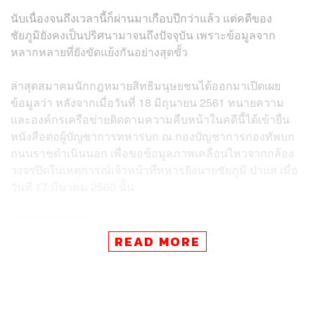
นับเนื่องจนถึงเวลานี้ก็ผ่านมาเกือบปีกว่าแล้ว แต่คดีของ
ชัยภูมิยังคงเป็นปริศนามาจนถึงปัจจุบัน เพราะข้อมูลจาก
หลากหลายที่ยังขัดแย้งกันอย่างสุดขั้ว
ล่าสุดสมาคมนักกฎหมายสิทธิมนุษยชนได้ออกมาเปิดเผย
ข้อมูลว่า หลังจากเมื่อวันที่ 18 มิถุนายน 2561 ทนายความ
และองค์กรเครือข่ายติดตามความคืบหน้าในคดีนี้ได้เข้ายื่น
หนังสือต่อผู้บัญชาการทหารบก ณ กองบัญชาการกองทัพบก
ถนนราชดำเนินนอก เพื่อขอข้อมูลภาพเคลื่อนไหวจากกล้อง
วงจรปิดในเหตุการณ์เจ้าหน้าที่ทหารยิงนายชัยภูมิ ป่าแส เมื่อ
วันที่ 17 มีนาคม 2560 นั้น
READ MORE