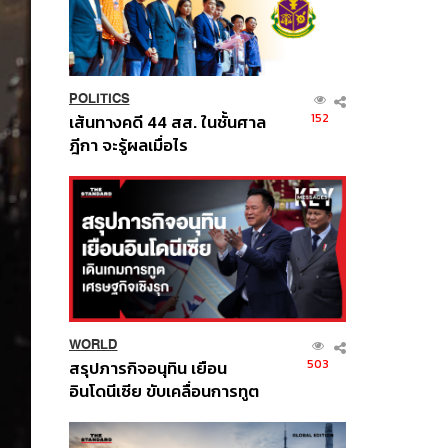
POLITICS
152
เส้นทางคดี 44 สส. ในชั้นศาล
ฎีกา จะรู้ผลเมื่อไร
WORLD
503
สรุปภารกิจอนุทิน เยือน
อินโดนีเซีย ขับเคลื่อนการทูต
เศรษฐกิจเชิงรุก ประกาศหุ้น
ส่วนยุทธศาสตร์ไทย –