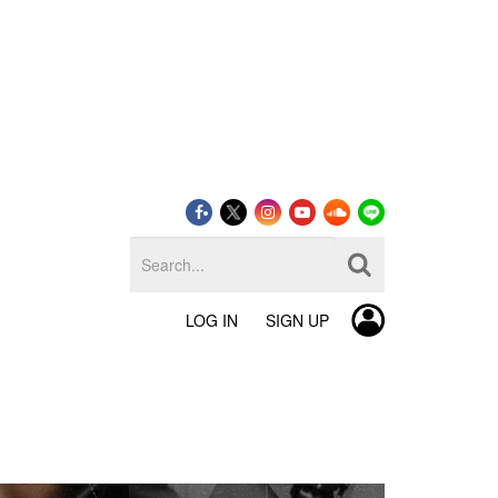
LOG IN
SIGN UP