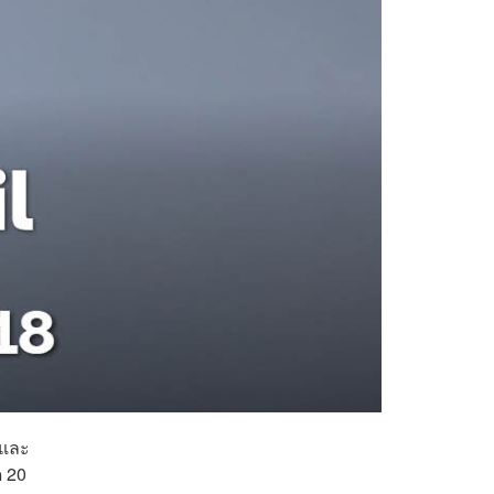
 และ
ด 20