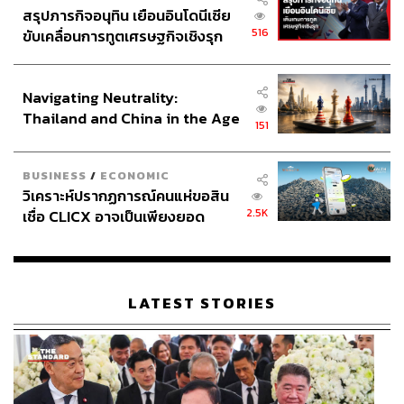
สรุปภารกิจอนุทิน เยือนอินโดนีเซีย
516
ขับเคลื่อนการทูตเศรษฐกิจเชิงรุก
ประกาศหุ้นส่วนยุทธศาสตร์ไทย –
อินโดนีเซีย
Navigating Neutrality:
Thailand and China in the Age
151
of a New Global Order
BUSINESS
/
ECONOMIC
วิเคราะห์ปรากฏการณ์คนแห่ขอสิน
2.5K
เชื่อ CLICX อาจเป็นเพียงยอด
ภูเขาน้ำแข็ง ของปัญหาหนี้ครัว
เรือนไทยที่ถูกซุกไว้
LATEST STORIES