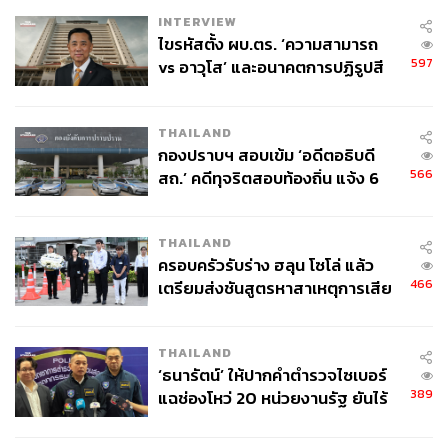
INTERVIEW
ไขรหัสตั้ง ผบ.ตร. ‘ความสามารถ
597
vs อาวุโส’ และอนาคตการปฏิรูปสี
กากี กับ พล.ต.อ. เอก อังสนานนท์
THAILAND
กองปราบฯ สอบเข้ม ‘อดีตอธิบดี
566
สถ.’ คดีทุจริตสอบท้องถิ่น แจ้ง 6
ข้อหาหนัก จ่อชง ป.ป.ช. 12 ส.ค. นี้
THAILAND
ครอบครัวรับร่าง ฮลุน โซโล่ แล้ว
466
เตรียมส่งชันสูตรหาสาเหตุการเสีย
ชีวิต
THAILAND
‘ธนารัตน์’ ให้ปากคำตำรวจไซเบอร์
389
แฉช่องโหว่ 20 หน่วยงานรัฐ ยันไร้
นัยทางการเมือง