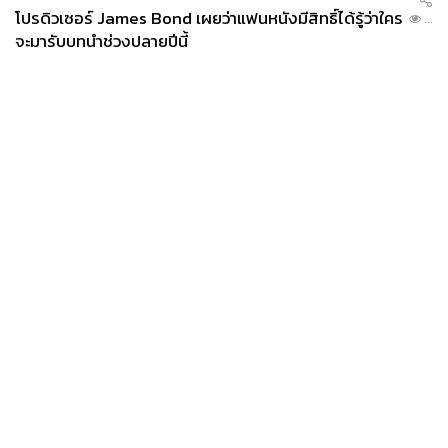
โปรดิวเซอร์ James Bond เผยว่าแฟนหนังมีสิทธิ์ได้รู้ว่าใคร
...
จะมารับบทนำช่วงปลายปีนี้
News
Wealth
Pop
Podcast
Video
Now
Opinion
Careers
Events
Privacy
About
Contact
Policy
FOR
ADVERTISING
MEMBERSHIP