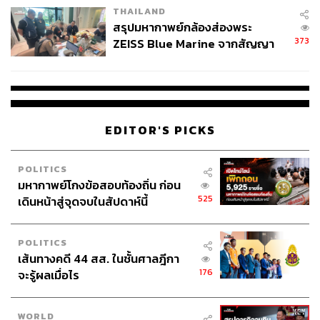
THAILAND
สรุปมหากาพย์กล้องส่องพระ
373
ZEISS Blue Marine จากสัญญา
ผลิต 8.3 ล้าน สู่ข้อพิพาท ‘มา
เวลล์ฯ’ ฟ้อง ‘โทน บางแค’ ผิดนัด
จ่ายหนี้-แอบระบุแบรนด์
EDITOR'S PICKS
POLITICS
มหากาพย์โกงข้อสอบท้องถิ่น ก่อน
525
เดินหน้าสู่จุดจบในสัปดาห์นี้
POLITICS
เส้นทางคดี 44 สส. ในชั้นศาลฎีกา
176
จะรู้ผลเมื่อไร
WORLD