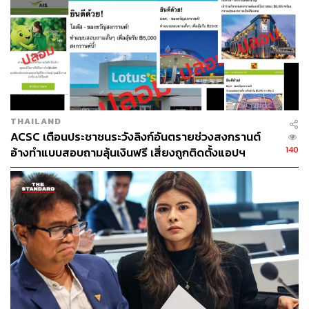
THAILAND
ACSC เตือนประชาชนระวังลิงก์อันตรายช่วงสงกรานต์
140
อ้างทำแบบสอบถามลุ้นเงินฟรี เสี่ยงถูกติดตั้งแอปฯ
ควบคุมมือถือ