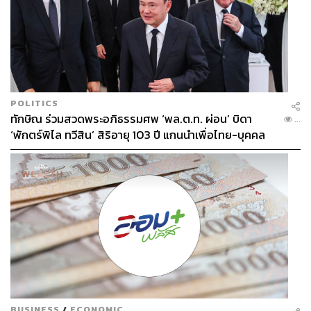
POLITICS
ทักษิณ ร่วมสวดพระอภิธรรมศพ ‘พล.ต.ท. ผ่อน’ บิดา
...
‘พักตร์พิไล ทวีสิน’ สิริอายุ 103 ปี แกนนำเพื่อไทย-บุคคล
หลากวงการร่วมอาลัย
BUSINESS
/
ECONOMIC