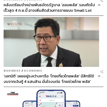
คลังเตรียมจำหน่ายพันธบัตรรัฐบาล ‘ออมพลัส’ รอบถัดไป
...
เร็วสุด 4 ก.ย.นี้ อาจเพิ่มสัดส่วนการขายแบบ Small Lot
First มากขึ้น
BUSINESS
/
ECONOMIC
‘เอกนิติ’ เผยอยู่ระหว่างหารือ ‘ไทยเที่ยวไทยพลัส’ มีสิทธิใช้
...
งบจากเงินกู้ 4 แสนล้าน มั่นใจงบต่อ ‘ไทยช่วยไทย พลัส’
เฟส 2 มีเพียงพอ