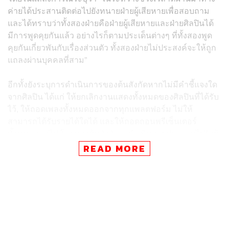
ค่ายได้ประสานติดต่อไปยังทนายฝ่ายผู้เสียหายเพื่อสอบถาม
และได้ทราบว่าทั้งสองฝ่ายคือฝ่ายผู้เสียหายและฝ่ายศิลปินได้
มีการพูดคุยกันแล้ว อย่างไรก็ตามประเด็นต่างๆ ที่ทั้งสองพูด
คุยกันเกี่ยวพันกับเรื่องส่วนตัว ทั้งสองฝ่ายไม่ประสงค์จะให้ถูก
แถลงผ่านบุคคลที่สาม”
อีกทั้งยังระบุการดำเนินการของต้นสังกัดหากไม่มีคำชี้แจงใด
จากศิลปิน ได้แก่ ให้ยกเลิกงานแสดงทั้งหมดของศิลปินที่ได้รับ
ไว้, ให้ถอดเพลงทั้งหมดออกจากทุกแพลตฟอร์ม ไม่ให้
สามารถได้รับรายได้ใดได้ และให้ถอดถอนพรีเซ็นเตอร์
ทั้งหมดออกไป โดยทางต้นสังกัดจะดำเนินการประสานไปยังผู้
เกี่ยวข้องให้แล้วเสร็จโดยเร็วที่สุด
READ MORE
ภาพ:
GENE LAB
อ้างอิง:
https://www.instagram.com/p/DR1CDesklqe/?utm_s
ource=ig_web_copy_link&igsh=NTc4MTIwNjQ2YQ=