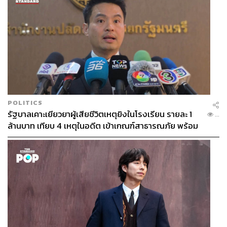
ตรงกันระหว่างผู้มีส่วนเกี่ยวข้อง ไม่ว่าจะเป็นนักลงทุน แฟน
คลับ หรือผู้จัดเก็บลิขสิทธิ์ โดยเป้าหมายของครึ่งเก้า GROUP
คือการสร้างระบบและการสื่อสารที่ทำให้ทุกฝ่ายเข้าใจตรง
กัน สามารถทำงานร่วมกันได้อย่างเป็นธรรม และขับเคลื่อน
อุตสาหกรรมดนตรีไทยให้เติบโตอย่างยั่งยืนต่อไป
POLITICS
รัฐบาลเคาะเยียวยาผู้เสียชีวิตเหตุยิงในโรงเรียน รายละ 1
สามารถติดตาม THE STANDARD WEALTH
...
ล้านบาท เทียบ 4 เหตุในอดีต เข้าเกณฑ์สาธารณภัย พร้อม
ผ่านแอปพลิเคชันต่างๆ ที่คุณสะดวกหรือใช้งานอยู่แล้วได้เลย
เร่งจ่ายโดยเร็ว
TAGS:
บริษัท ครึ่งเก้า จำกัด
9Arkkhan
โอม-ปัณฑพล ประสารราชกิจ
คอนเสิร์ต
อุตสาหกรรมดนตรี
วงการเพลง
เพลง
Be On Cloud