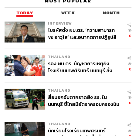
MOST POPULAR
ใหม่ให้ก้าวข้ามขอบเขตของการเป็นเพียงนักร้อง แต่สามารถ
ต่อยอดสู่บทบาทในอุตสาหกรรมบันเทิงได้อย่างหลากหลาย
TODAY
WEEK
MONTH
ทั้งนี้ ศิลปินจากรายการ True Academy Fantasia 2026 จะได้
รับโอกาสในการเซ็นสัญญาเป็นศิลปินภายใต้สังกัด Ennead
INTERVIEW
ไขรหัสตั้ง ผบ.ตร. ‘ความสามารถ
เพื่อเข้าสู่เส้นทางการทำงานในวงการบันเทิงอย่างเต็มรูปแบบ
0
vs อาวุโส’ และอนาคตการปฏิรูปสี
กากี กับ พล.ต.อ. เอก อังสนานนท์
THAILAND
รอง ผบ.ตร. บัญชาการเหตุยิง
0
โรงเรียนเทพศิรินทร์ นนทบุรี สั่ง
ค้นหา 2 รอบยืนยันไร้คนติดค้าง พบ
ศพปู่-ย่าที่บ้านพักผู้ก่อเหตุ
THAILAND
สื่อนอกจับตากราดยิง รร. ใน
0
นนทบุรี ชี้ไทยมีอัตราครอบครองปืน
สูงในระดับต้นของภูมิภาค
THAILAND
นักเรียนโรงเรียนเทพศิรินทร์