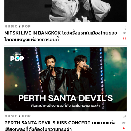
การพัฒนาในระยะยาว
เบื้องต้น ค่ายจะให้ความสำคัญกับการจัดระบบภายในและ
MUSIC
/
POP
ดูแลศิลปินที่อยู่ภายใต้ 4 ค่ายในเครือ ได้แก่ ค่าย BRIDGE มี
MITSKI LIVE IN BANGKOK โชว์ครั้งแรกในเมืองไทยของ
19 ศิลปิน ได้แก่ Three Man Down, Tilly Birds, Flure, The
77
ไอคอนหญิงแห่งวงการอินดี้
Darkest Romance, AYLA’s, ASIA7, Jigsaw Story, Hard
Boy, ADORA, NINEOKMAI, QEETHA, fit aroon, Par-T,
Famoso, M DAOSAI, ossey, AYEJAY, Dena Euprasert และ
miller
MUSIC
/
POP
PERTH SANTA DEVIL’S KISS CONCERT ดินแดนแห่ง
345
เสียงเพลงที่ดังก้องในความทรงจำ