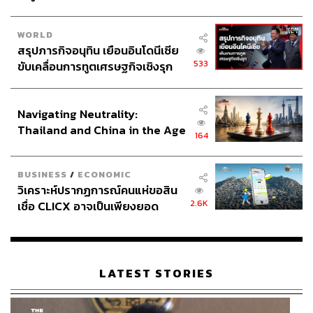
เหมาะสมกับบริบทไทย
WORLD
ขณะเดียวกัน ยังสะท้อนภาพรวมอุตสาหกรรมดนตรีและ
สรุปภารกิจอนุทิน เยือนอินโดนีเซีย
คอนเสิร์ตว่า กำลังเผชิญแรงกดดันจากต้นทุนที่เพิ่มสูงขึ้น ซึ่ง
533
ขับเคลื่อนการทูตเศรษฐกิจเชิงรุก
สวนทางกับกำลังซื้อของผู้บริโภคที่ชะลอตัว แต่มองว่าความ
ประกาศหุ้นส่วนยุทธศาสตร์ไทย –
ต้องการบริโภคความบันเทิงยังคงมีอยู่ และในมุมของผู้
อินโดนีเซีย
ประกอบการต้องปรับกลยุทธ์ เช่น การบริหารต้นทุนให้มี
Navigating Neutrality:
ประสิทธิภาพ ด้วยการลดงบการจัดทำมิวสิกวิดีโอ หรือหันไป
Thailand and China in the Age
164
ใช้โปรดักชันคอนเสิร์ตแบบมินิมอล รวมถึงเปิดรับความร่วม
of a New Global Order
มือกับพันธมิตรใหม่ๆ เพื่อรวมทรัพยากรและขยายขนาด
อุตสาหกรรม
BUSINESS
/
ECONOMIC
วิเคราะห์ปรากฏการณ์คนแห่ขอสิน
2.6K
เชื่อ CLICX อาจเป็นเพียงยอด
นอกจากนี้ ยังตั้งเป้าลบภาพจำอาชีพศิลปินที่ในอดีตถูกมองว่า
ภูเขาน้ำแข็ง ของปัญหาหนี้ครัว
เต้นกินรำกิน โดยชี้ว่าความไม่มั่นคงเกิดจากการพึ่งพาเทรนด์
เรือนไทยที่ถูกซุกไว้
และสื่อเป็นหลัก ขณะที่พฤติกรรมผู้ฟัง โดยเฉพาะกลุ่มอายุ
12-27 ปี มีแนวโน้มเปิดรับสิ่งใหม่สูง ก่อนจะเริ่มยึดติดกับ
LATEST STORIES
รสนิยมเดิมเมื่ออายุมากขึ้น
ท้ายที่สุด ความท้าทายสำคัญของวงการคือความเข้าใจที่ไม่