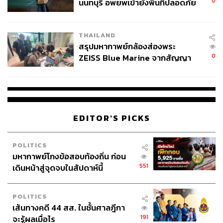
อีกหนึ่งประเด็นสำคัญคือแนวคิดการจัดการลิขสิทธิ์อย่างเป็น
0
นนทบุรี อพยพเข้ายังพื้นที่ปลอดภัย
ธรรม โดยกำหนดให้ มาสเตอร์ เป็นของค่าย ขณะที่ลิขสิทธิ์
ชั่วคราว หลังเหตุใช้อาวุธปืนภายใน
เป็นของผู้ประพันธ์ ซึ่งผู้บริหารเปรียบว่าเป็นการซื้อใจศิลปิน
โรงเรียนคลี่คลาย
THAILAND
แม้มีความเสี่ยงเมื่อหมดสัญญา แต่อีกทางก็ช่วยสร้างความไว้
สรุปมหากาพย์กล้องส่องพระ
วางใจในระยะยาว พร้อมกันนี้ ยังเน้นความยืดหยุ่นในการจัด
0
ZEISS Blue Marine จากสัญญา
เก็บค่าลิขสิทธิ์ เพื่อเปิดโอกาสให้ศิลปิน โดยเฉพาะศิลปินหน้า
ผลิต 8.3 ล้าน สู่ข้อพิพาท ‘มา
ใหม่ ได้มีเวทีแสดงและต่อยอดรายได้ในอนาคต
เวลล์ฯ’ ฟ้อง ‘โทน บางแค’ ผิดนัด
จ่ายหนี้-แอบระบุแบรนด์
โดยปัจจุบัน โมเดลรายได้ในวงการเพลงกระจายออกเป็น
หลายส่วน ได้แก่ การแสดงสด, การจำหน่ายสินค้า, รายได้
EDITOR'S PICKS
จากลิขสิทธิ์ และงานจ้างอื่น เช่น อินฟลูเอนเซอร์หรือพรี
เซนเตอร์
POLITICS
ผู้บริหารค่ายกล่าวถึงเป้าหมายระยะยาวว่า ไม่ได้มุ่งเพียงการ
มหากาพย์โกงข้อสอบท้องถิ่น ก่อน
551
เดินหน้าสู่จุดจบในสัปดาห์นี้
เติบโตของธุรกิจ แต่ต้องการวางรากฐานให้อุตสาหกรรม
เพลงไทยแข็งแรง เพื่อยกระดับคุณภาพชีวิตของศิลปิน และ
เปิดโอกาสให้แข่งขันในตลาดต่างประเทศ โดยก่อนหน้านี้ได้
POLITICS
ศึกษาต้นแบบจากประเทศที่อุตสาหกรรมเพลงแข็งแกร่ง เช่น
เส้นทางคดี 44 สส. ในชั้นศาลฎีกา
เกาหลีใต้, ญี่ปุ่น และสหรัฐอเมริกา เพื่อนำมาปรับใช้ให้
191
จะรู้ผลเมื่อไร