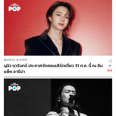
เป็นใหญ่ เพราะศิลปินเองก็มีมูลค่าเป็นตัวเงินเช่นเดียวกัน
อยากให้ลบภาพนั้นและมองว่าเราคือผู้ลงทุนร่วมกันทั้งสอง
ฝ่าย” ผู้บริหารค่ายย้ำ
สำหรับการพัฒนาศิลปินหน้าใหม่ ยอมรับว่าการกำหนดระยะ
เวลาความสำเร็จในปัจจุบันทำได้ยาก เนื่องจากต้องแข่งขัน
กับคอนเทนต์หลากหลายรูปแบบ ถึงอย่างนั้น ทีมงานจำเป็น
ต้องใช้ประสบการณ์เพื่อลดระยะเวลาให้สั้นที่สุด เนื่องจาก
โมเดลการปั้นศิลปินระยะยาวแบบในอดีตอาจไม่สอดคล้องกับ
ต้นทุนธุรกิจ ดังนั้น ปัจจัยสำคัญจึงอยู่ที่การสร้างกระแสไวรัล
MUSIC
/
POP
นุนิว ชวรินทร์ ประกาศจัดคอนเสิร์ตเดี่ยว 31 ต.ค. นี้ ณ อิม
และการสร้างคอมมูนิตี้แฟนคลับ และในช่วงเวลาเดียวกัน
104
แพ็ค อารีน่า
ความสุขของศิลปินยังถูกยกให้เป็นหัวใจหลักของการทำงาน
ในมิติการบริหารความเสี่ยง ธุรกิจเพลงถูกเปรียบเทียบกับการ
ลงทุนในตลาดหลักทรัพย์ โดยใช้แนวคิดการจัดพอร์ตเพื่อ
กระจายความเสี่ยง ความสำเร็จของค่ายจึงไม่จำเป็นต้องเกิด
จากศิลปินทุกคน แต่สามารถชดเชยกันได้จากศิลปินที่ประสบ
ความสำเร็จสูงเพียงบางราย และยังต้องคำนึงถึงวงจรชีวิต
ของศิลปิน และการจัดสรรงบประมาณด้าน R&D เพื่อรองรับ