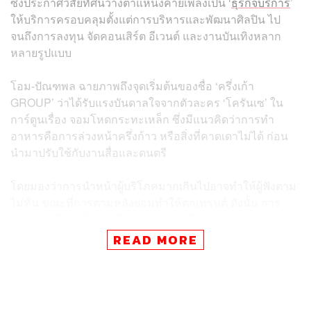
ซึ่งประกาศวิสัยทัศน์วางตำแหน่งค่ายเพลงเป็น ‘
ธุรกิจบริการ
’
ให้บริการครอบคลุมตั้งแต่การบริหารและพัฒนาศิลปิน ไป
จนถึงการลงทุน จัดคอนเสิร์ต อีเวนต์ และงานบันเทิงหลาก
หลายรูปแบบ
โอม-ปัณฑพล ฉายภาพถึงจุดเริ่มต้นของชื่อ ‘ครึ่งเก้า
GROUP’ ว่าได้รับแรงบันดาลใจจากตัวละคร ‘โครันเซ’ ใน
การ์ตูนเรื่อง จอมโหดกระทะเหล็ก ซึ่งมีแนวคิดว่าการทำ
อาหารคือการล่วงหน้าครึ่งก้าว หรือสิ่งที่คาดเดาไม่ได้ ก่อน
นำมาปรับใช้กับงานสื่อและดนตรี
โดยมองว่าการนำหน้าผู้บริโภคมากเกินไปอาจทำให้ผู้ฟังตาม
ไม่ทัน ขณะที่การตามหลังย่อมทำให้ตกเทรนด์ ดังนั้น การ
ล่วงหน้าเพียงครึ่งก้าว จึงเป็นจุดสมดุลที่เหมาะสม และกลาย
เป็นที่มาของชื่อ ครึ่งเก้า ซึ่งเลือกใช้คำพ้องเสียง เนื่องจากชื่อ
READ MORE
เดิมถูกใช้จดทะเบียนไปแล้ว
ในมุมมองต่อบทบาทของค่ายเพลง โอมกล่าวว่า แม้ปัจจุบัน
‘ค่ายเพลง’ จะไม่ใช่สิ่งจำเป็น แต่ด้วยความหลากหลายของ