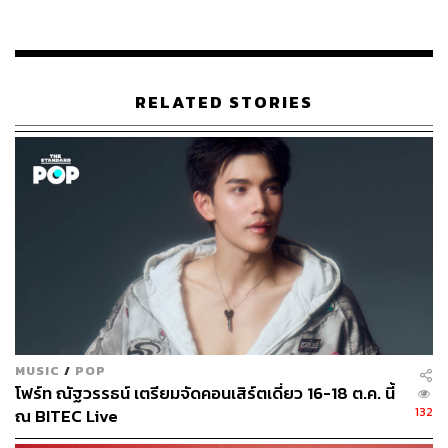
ประโยชน์ รวมถึงพอร์ตโฟลิโอและทรัพย์สินทางปัญญาของ
ศิลปิน เพื่อให้สามารถตรวจสอบได้อย่างชัดเจน โดยคาดว่าจะ
แล้วเสร็จภายใน 1-2 ปี ซึ่งจะช่วยลดข้อสงสัยและเพิ่มความ
เชื่อมั่นในการทำงานร่วมกันได้เป็นอย่างดี
RELATED STORIES
MUSIC
/
POP
โฟร์ท ณัฐวรรธน์ เตรียมจัดคอนเสิร์ตเดี่ยว 16-18 ต.ค. นี้
132
ณ BITEC Live
“บริษัทไม่ได้อยู่ในฐานะผู้อุปถัมภ์ เลิกคิดว่านายทุนที่ลงเงิน