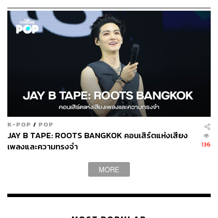
ตามด้วยค่าย 9Arkkhan ก่อตั้งโดย จ๋าย อิชณน์กร พึ่งเกียรติ
รัศมี โดยมี 8 ศิลปินภายใต้สังกัดได้แก่ Little John,
manutsawee, สามานย์, วิจิตรชน, มาณพ, Gandharva,
PINKIE และศิลปินใหม่ที่แฟนเพลงคุ้นหน้าคร่าตากันเป็น
อย่างดีที่เข้ามาเป็นพี่ใหญ่สุดของค่ายอย่าง วง ไททศมิตร
K-POP
/
POP
ถัดมาคือค่าย MACHg นำทีมบริหารโดย ก้อง ห้วยไร่ และ
JAY B TAPE: ROOTS BANGKOK คอนเสิร์ตแห่งเสียง
แบงค์ รัฐวิชญ์ ประกอบไปด้วยศิลปินหน้าใหม่ ได้แก่ หนุ่ม ใจ
136
เพลงและความทรงจำ
แสน, ชาชม เสาวคนธ์, วิว วัลนิกา, กอกี้ กวิสรา และ ปราง
ปรางทิพย์
MORE
และค่าย Ennead นำโดย โอม ปัณฑพล และปอนด์ กฤษดา
วิทยาขจรเดช ผู้บริหารจาก BeOnCloud บริษัทผู้ผลิตซีรีส์และ
ภาพยนตร์ชื่อดัง โดยค่าย Ennead มีแนวคิดพัฒนาศิลปินยุค