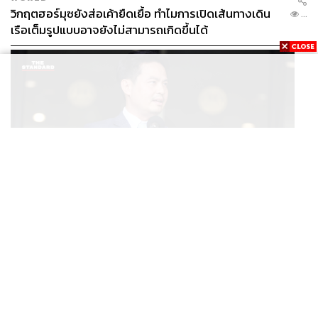
วิกฤตฮอร์มุซยังส่อเค้ายืดเยื้อ ทำไมการเปิดเส้นทางเดิน
...
เรือเต็มรูปแบบอาจยังไม่สามารถเกิดขึ้นได้
POLITICS
/
THAILAND
ภราดรมอง ก.ท่องเที่ยวฯ ขอใช้งบจาก พ.ร.ก. กู้เงินฯ ทำ
...
โครงการไทยเที่ยวไทยพลัส ถือว่าเข้าเกณฑ์กู้เงินฉุกเฉิน