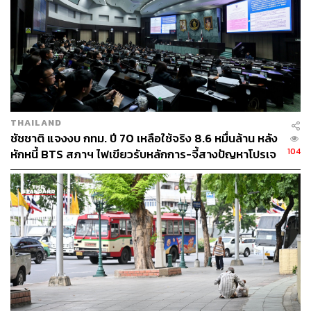
THAILAND
ชัชชาติ แจงงบ กทม. ปี 70 เหลือใช้จริง 8.6 หมื่นล้าน หลัง
104
หักหนี้ BTS สภาฯ ไฟเขียวรับหลักการ-จี้สางปัญหาโปรเจ
กต์ล่าช้า