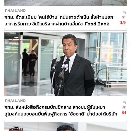
THAILAND
กทม. จัดระเบียบ ‘คนไร้บ้าน’ ถนนราชดำเนิน สั่งห้ามแจก
3.1K
อาหารริมทาง ชี้เป้าบริจาคผ่านบ้านอิ่มใจ-Food Bank
THAILAND
กทม. ส่งหนังสือถึงกรมบัญชีกลาง สางปมผู้รับเหมา
96
อุโมงค์หนองบอนยื่นฟื้นฟูกิจการ ‘ชัชชาติ’ ย้ำต้องได้บริษัท
มั่นคง เร่งแก้บิ๊กโปรเจกต์ดีเลย์