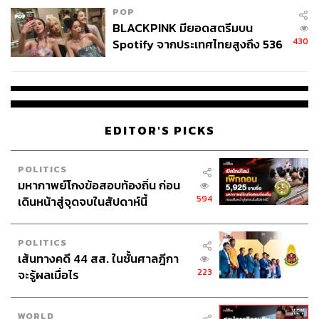
POP
BLACKPINK มียอดสตรีมบน
430
Spotify จากประเทศไทยสูงถึง 536
ล้านครั้ง ตลอด 10 ปีที่ผ่านมา
EDITOR'S PICKS
POLITICS
มหากาพย์โกงข้อสอบท้องถิ่น ก่อน
594
เดินหน้าสู่จุดจบในสัปดาห์นี้
POLITICS
เส้นทางคดี 44 สส. ในชั้นศาลฎีกา
223
จะรู้ผลเมื่อไร
WORLD