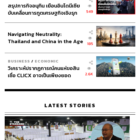
สรุปภารกิจอนุทิน เยือนอินโดนีเซีย
549
ขับเคลื่อนการทูตเศรษฐกิจเชิงรุก
ประกาศหุ้นส่วนยุทธศาสตร์ไทย –
อินโดนีเซีย
Navigating Neutrality:
Thailand and China in the Age
185
of a New Global Order
BUSINESS
/
ECONOMIC
วิเคราะห์ปรากฏการณ์คนแห่ขอสิน
2.6K
เชื่อ CLICX อาจเป็นเพียงยอด
ภูเขาน้ำแข็ง ของปัญหาหนี้ครัว
เรือนไทยที่ถูกซุกไว้
LATEST STORIES