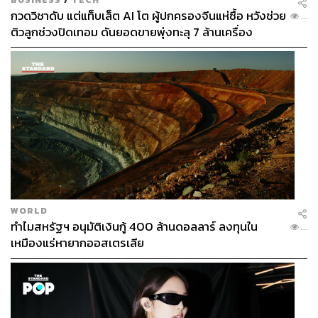
กวดวิชาดับ แต่แท็บเล็ต AI โต ผู้ปกครองจีนแห่ซื้อ หวังช่วย
...
ติวลูกช่วงปิดเทอม ดันยอดขายพุ่งทะลุ 7 ล้านเครื่อง
WORLD
ทำไมสหรัฐฯ อนุมัติเงินกู้ 400 ล้านดอลลาร์ ลงทุนใน
...
เหมืองแร่หายากออสเตรเลีย