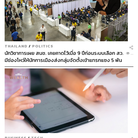
THAILAND
/
POLITICS
นักวิชาการเผย สนช. เคยคาดไว้เมื่อ 9 ปีก่อนระบบเลือก สว.
...
มีช่องโหว่ให้นักการเมืองส่งกลุ่มจัดตั้งเข้าแทรกแซง 5 พัน
ล้านยึดประเทศได้
BUSINESS
/
TECH