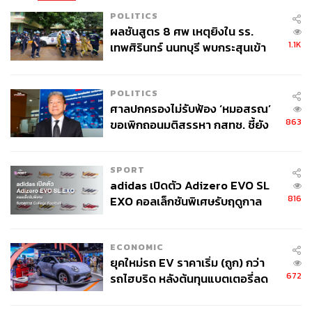
POLITICS
ผลชันสูตร 8 ศพ เหตุยิงใน รร.
1.1K
เทพศิรินทร์ นนทบุรี พบกระสุนเข้า
จุดสำคัญ ‘ศีรษะ-หน้าอก’ ครูถูกยิง
4 นัด จากระยะไกล
POLITICS
ศาลปกครองไม่รับฟ้อง ‘หมอสรณ’
863
ขอเพิกถอนมติสรรหา กสทช. ชี้ยัง
ไม่ใช่ผู้เดือดร้อนเสียหาย
SPORT
adidas เปิดตัว Adizero EVO SL
816
EXO คอลเล็กชันพิเศษรับฤดูกาล
College Football
ECONOMIC
ยุคใหม่รถ EV ราคาเริ่ม (ถูก) กว่า
672
รถไฮบริด หลังต้นทุนแบตเตอรี่ลด
ลง - จีนแห่บุกตลาดเกิดใหม่