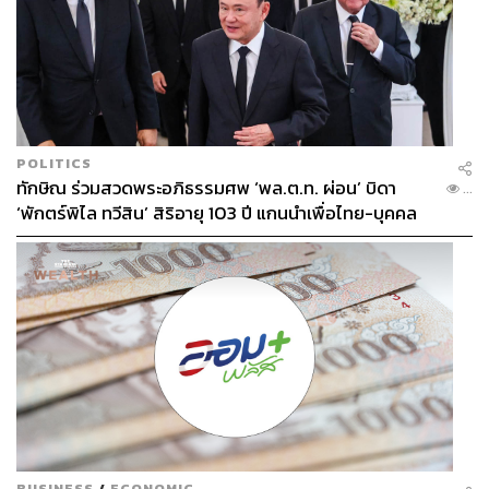
POLITICS
ทักษิณ ร่วมสวดพระอภิธรรมศพ ‘พล.ต.ท. ผ่อน’ บิดา
...
‘พักตร์พิไล ทวีสิน’ สิริอายุ 103 ปี แกนนำเพื่อไทย-บุคคล
หลากวงการร่วมอาลัย
BUSINESS
/
ECONOMIC