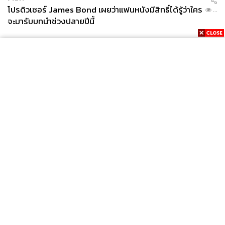
โปรดิวเซอร์ James Bond เผยว่าแฟนหนังมีสิทธิ์ได้รู้ว่าใคร
...
จะมารับบทนำช่วงปลายปีนี้
News
Wealth
Pop
Podcast
Video
Now
Opinion
Careers
Events
Privacy
About
Contact
Policy
FOR
ADVERTISING
MEMBERSHIP