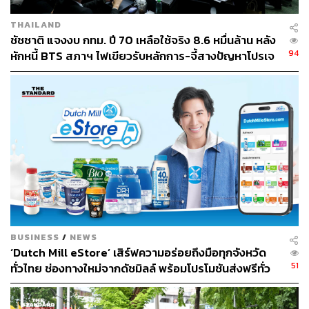
ให้ กทม. ลดลงอย่างชัดเจน และอยากเห็นทุกชุมชนเป็นแบบนี้
THAILAND
พรพรหมกล่าวอีกว่า หากชุมชนสามารถจัดการขยะบางส่วน
ชัชชาติ แจงงบ กทม. ปี 70 เหลือใช้จริง 8.6 หมื่นล้าน หลัง
ได้เองตั้งแต่ต้นทาง จะช่วยลดปริมาณขยะที่ต้องส่งไปยังโรง
94
หักหนี้ BTS สภาฯ ไฟเขียวรับหลักการ-จี้สางปัญหาโปรเจ
กำจัดขยะหนองแขมและอ่อนนุชโดยตรง จากเดิมที่ชุมชน
กต์ล่าช้า
อาจต้องทิ้งขยะให้ กทม. ทั้งหมด ก็อาจลดเหลือเพียงครึ่งหนึ่ง
อย่างไรก็ตาม ในส่วนปลายทาง อนาคตตั้งเป้าลดการฝังกลบ
ขยะให้เหลือประมาณ 30% จากปัจจุบันที่อยู่ราว 50% และลด
ลงจากเดิมที่เคยสูงถึง 70% โดยแยกเส้นทางจัดการขยะให้
เหมาะกับแต่ละประเภท ได้แก่ ขยะรีไซเคิลส่งต่อเอกชนที่ได้
มาตรฐานและระบบ MRF ขยะเศษอาหารนำไปทำปุ๋ย ขยะ
ทั่วไปที่เหลือเข้าสู่โรงเผาขยะ
ชัชชาติกล่าวเพิ่มเติมว่า การฝังกลบไม่เป็นมิตรกับสิ่งแวดล้อม
BUSINESS
/
NEWS
‘Dutch Mill eStore’ เสิร์ฟความอร่อยถึงมือทุกจังหวัด
จึงต้องเร่งปรับระบบกำจัดขยะให้มีประสิทธิภาพขึ้น โดย
51
ทั่วไทย ช่องทางใหม่จากดัชมิลล์ พร้อมโปรโมชันส่งฟรีทั่ว
เฉพาะพื้นที่อ่อนนุช ซึ่งเคยมีปัญหาเรื่องกลิ่นจากโรงหมักปุ๋ย
ประเทศ ส่งไว สั่งก่อนเที่ยง ได้ของวันถัดไป ส่งสินค้าแบบ
โดยสัญญาของโรงหมักเดิมจะสิ้นสุดภายในปีหน้า และจะ
เย็นตรงจากโรงงาน [ADVERTORIAL]
ปรับให้เป็นระบบปิดทั้งหมด และมีแผนที่จะเปลี่ยนพื้นที่