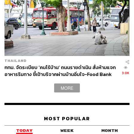
อ่อนนุชให้เป็นพื้นที่สีเขียวในอนาคต โดยพัฒนาเป็นสวนป่า
ขนาด 200 ไร่ เพื่อคืนพื้นที่คุณภาพชีวิตให้ประชาชน
“ในอนาคตภาพรวมการฝังกลบของเราจะเหลืออยู่แค่
ประมาณ 30% เพราะการฝังกลบไม่เป็นมิตรกับสิ่งแวดล้อม
ส่วนที่อ่อนนุชซึ่งเคยมีปัญหาเรื่องกลิ่นจากโรงหมักปุ๋ย 2 โรง
ขนาด 1,600 ตันนั้น สัญญาทั้งหมดจะสิ้นสุดลงภายในปีหน้า
และจะเปลี่ยนระบบให้เป็นระบบปิดทั้งหมด” ชัชชาติกล่าว
THAILAND
กทม. จัดระเบียบ ‘คนไร้บ้าน’ ถนนราชดำเนิน สั่งห้ามแจก
สำหรับพื้นที่หนองแขม ซึ่งเป็นจุดสำคัญของระบบกำจัดขยะ
3.0K
อาหารริมทาง ชี้เป้าบริจาคผ่านบ้านอิ่มใจ-Food Bank
กทม. ปัจจุบันโรงกำจัดขยะหนองแขมมีระบบฝังกลบ 3,000
ตัน เตาเผา 300 ตัน และระบบคัดแยกปลายทาง 1,000 ตัน
MORE
โดยในอนาคตจะเพิ่มเตาเผาอีก 1,000 ตัน เพื่อทดแทนการฝัง
กลบ และจะเป็นพื้นที่นำร่องของโรง MRF แห่งแรกของ
กรุงเทพฯ
MOST POPULAR
“ที่ผ่านมาเราลงมาตรวจสอบและปรับปรุงคุณภาพโรงขยะ
หนองแขมอย่างต่อเนื่อง โดยอดีตท่านรองผู้ว่าฯ กทม. จักก
TODAY
WEEK
MONTH
พันธุ์ ผิวงาม ลงพื้นที่ถึง 26 ครั้ง ส่วนผมลงมา 5 ครั้ง มีการติด