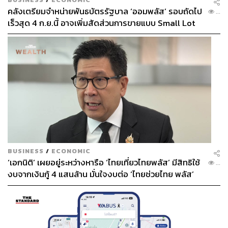
คลังเตรียมจำหน่ายพันธบัตรรัฐบาล ‘ออมพลัส’ รอบถัดไป
...
เร็วสุด 4 ก.ย.นี้ อาจเพิ่มสัดส่วนการขายแบบ Small Lot
First มากขึ้น
BUSINESS
/
ECONOMIC
‘เอกนิติ’ เผยอยู่ระหว่างหารือ ‘ไทยเที่ยวไทยพลัส’ มีสิทธิใช้
...
งบจากเงินกู้ 4 แสนล้าน มั่นใจงบต่อ ‘ไทยช่วยไทย พลัส’
เฟส 2 มีเพียงพอ