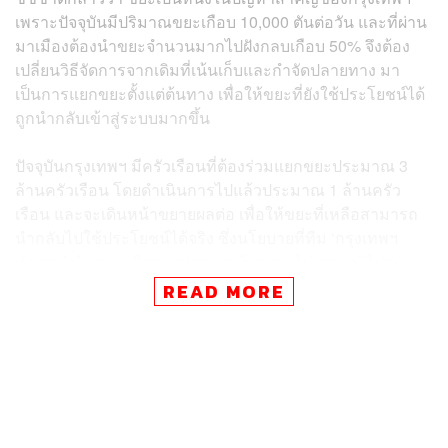
เพราะปัจจุบันมีปริมาณขยะเกือบ 10,000 ตันต่อวัน และที่ผ่าน
มาเมืองต้องนำขยะจำนวนมากไปฝังกลบเกือบ 50% จึงต้อง
เปลี่ยนวิธีจัดการจากเดิมที่เน้นเก็บและกำจัดปลายทาง มา
เป็นการแยกขยะตั้งแต่ต้นทาง เพื่อให้ขยะที่ยังใช้ประโยชน์ได้
ถูกนำกลับเข้าสู่ระบบมากขึ้น
ปัจจุบันกรุงเทพฯ มีครัวเรือนที่ต้องร่วมแยกขยะประมาณ 3
ล้านครัวเรือน โดยดำเนินการไปแล้วประมาณ 1 ล้านครัว
เรือน และจะเดินหน้าขยายผลต่อ เพื่อให้ขยะที่เหลือสามารถ
นำกลับไปใช้ประโยชน์ได้จริง ซึ่งนโยบายที่ทีม ‘กรุงเทพฯ
ทำงาน’ นำเสนอ คือการต่อยอดนโยบาย ‘ไม่เทรวม’ ไปสู่การ
เปลี่ยน ‘ขยะเป็นเงิน’
READ MORE
โดยเพิ่มระบบแยกขยะเป็น 5 ประเภท ได้แก่ ขยะทั่วไป ขยะ
อินทรีย์ ขยะอันตราย ขยะรีไซเคิล และประเภทใหม่คือ ‘ขยะ
รีไซเคิลมูลค่าต่ำ’ เช่น ถุงพลาสติกใช้แล้ว กล่องใส่อาหาร
และแก้วพลาสติก ซึ่งเดิมมักถูกมองว่าไม่มีราคา แต่ที่จริงแล้ว
สามารถเข้าสู่กระบวนการแปรรูปเพื่อเพิ่มมูลค่าได้