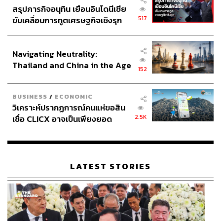
สรุปภารกิจอนุทิน เยือนอินโดนีเซีย
517
ขับเคลื่อนการทูตเศรษฐกิจเชิงรุก
ประกาศหุ้นส่วนยุทธศาสตร์ไทย –
อินโดนีเซีย
Navigating Neutrality:
Thailand and China in the Age
152
of a New Global Order
BUSINESS
/
ECONOMIC
วิเคราะห์ปรากฏการณ์คนแห่ขอสิน
2.5K
เชื่อ CLICX อาจเป็นเพียงยอด
ภูเขาน้ำแข็ง ของปัญหาหนี้ครัว
เรือนไทยที่ถูกซุกไว้
LATEST STORIES