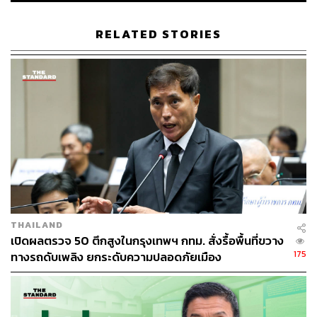
และจะมีนโยบาย ‘ชักลากขยะ’ สำหรับพื้นที่ที่รถหรือคนงาน
RELATED STORIES
กทม. เข้าไปเก็บขยะในหมู่บ้านไม่ได้ โดยจ้างคนในชุมชนมา
ช่วยจัดการ เป็นการลดภาระเมืองและสร้างงานในพื้นที่ไป
พร้อมกัน
นอกจากนี้ ยังมีแผนยกระดับอาชีพซาเล้งให้เป็นส่วนหนึ่งของ
ระบบจัดการขยะอย่างเป็นทางการ ผ่านการอบรมและขึ้น
ทะเบียน เพื่อให้สามารถเข้าไปเก็บขยะรีไซเคิลในหมู่บ้านและ
ชุมชนได้อย่างเป็นระบบ ช่วยลดปริมาณขยะที่ กทม. ต้องจัด
เก็บ และทำให้อาชีพซาเล้งมีบทบาทชัดเจนในห่วงโซ่การ
จัดการขยะของเมือง
THAILAND
อีกกลไกหนึ่งคือการสร้าง ‘อาสาสมัครไม่เทรวม’ โดยจ้างผู้สูง
เปิดผลตรวจ 50 ตึกสูงในกรุงเทพฯ กทม. สั่งรื้อพื้นที่ขวาง
อายุและกลุ่มเปราะบางเป็นรายชั่วโมง เพื่อดูแลจุดทิ้งขยะ
175
ทางรถดับเพลิง ยกระดับความปลอดภัยเมือง
ตรวจการแยกขยะ รณรงค์รายบ้าน และเฝ้าระวังการลักลอบ
ทิ้งขยะในพื้นที่สาธารณะหรือริมคลอง พร้อมเชื่อมโยงกับ
BKK Food Bank เพื่อจัดการสต็อกอาหารและส่งต่อให้ผู้ที่
ต้องการในชุมชน