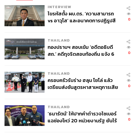
ตั้งปล่องกรองกลิ่นเพิ่มเติมเพื่อบรรเทาความเดือดร้อนของ
INTERVIEW
ไขรหัสตั้ง ผบ.ตร. ‘ความสามารถ
ประชาชน และตรวจสอบจนพบว่าสถานการณ์เรื่องกลิ่นใน
0
vs อาวุโส’ และอนาคตการปฏิรูปสี
ภาพรวมดีขึ้นอย่างชัดเจน” ชัชชาติกล่าว
กากี กับ พล.ต.อ. เอก อังสนานนท์
TAGS:
กรุงเทพมหานคร
พรพรหม วิกิตเศรษฐ์
เลือกตั้งผู้ว่าฯ กทม
ผู้ว่าราชการกรุงเทพมหานคร
THAILAND
Traffy Fondue
เลือกตั้งผู้ว่าฯ กทม. 2569
กองปราบฯ สอบเข้ม ‘อดีตอธิบดี
ชัชชาติ สิทธิพันธุ์
0
สถ.’ คดีทุจริตสอบท้องถิ่น แจ้ง 6
ข้อหาหนัก จ่อชง ป.ป.ช. 12 ส.ค. นี้
THAILAND
ครอบครัวรับร่าง ฮลุน โซโล่ แล้ว
0
เตรียมส่งชันสูตรหาสาเหตุการเสีย
ชีวิต
THAILAND
172
‘ธนารัตน์’ ให้ปากคำตำรวจไซเบอร์
0
แฉช่องโหว่ 20 หน่วยงานรัฐ ยันไร้
นัยทางการเมือง
ABOUT THE AUTHOR