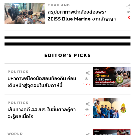
THE STANDARD TEAM
THAILAND
กองบรรณาธิการ THE STANDARD
สรุปมหากาพย์กล้องส่องพระ
0
ZEISS Blue Marine จากสัญญา
ผลิต 8.3 ล้าน สู่ข้อพิพาท ‘มา
เวลล์ฯ’ ฟ้อง ‘โทน บางแค’ ผิดนัด
จ่ายหนี้-แอบระบุแบรนด์
EDITOR'S PICKS
POLITICS
มหากาพย์โกงข้อสอบท้องถิ่น ก่อน
525
เดินหน้าสู่จุดจบในสัปดาห์นี้
POLITICS
เส้นทางคดี 44 สส. ในชั้นศาลฎีกา
177
จะรู้ผลเมื่อไร
WORLD