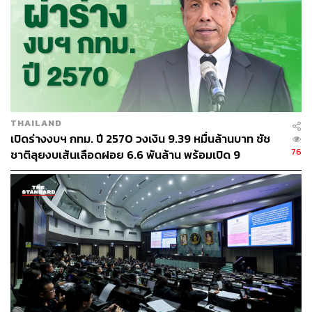
ส่วนความกังวลของประชาชนว่า เมื่อแยกขยะแล้ว กทม. จะ
นำไปเทรวมอีกหรือไม่ ชัชชาติยืนยันว่า รถขยะมีพื้นที่แยก
สำหรับขยะเปียก และหากพบปัญหาเจ้าหน้าที่เทรวม
ประชาชนสามารถแจ้งผ่าน Traffy Fondue ได้ทันที เพราะเรา
มีปุ่มเฉพาะสำหรับแจ้งเรื่องเทรวมอยู่แล้ว
THAILAND
สำหรับต้นแบบการจัดการขยะในชุมชน จะนำโมเดลจาก
เปิดร่างงบฯ กทม. ปี 2570 วงเงิน 9.39 หมื่นล้านบาท ชัช
ชุมชนสงวนคำ เขตหนองแขม ขยายสู่การพัฒนาศูนย์จัดการ
76
ชาติลุยงบเส้นเลือดฝอย 6.6 พันล้าน พร้อมเปิด 9
ขยะชุมชน 1,000 แห่งทั่วกรุงเทพฯ เพื่อให้เกิดระบบจัดการ
ยุทธศาสตร์พัฒนาเมือง
ขยะครบวงจร ตั้งแต่ขยะอินทรีย์ ธนาคารขยะ ขยะชิ้นใหญ่
เครื่องใช้ไฟฟ้า ขยะกำพร้า และพลาสติกที่นำกลับมาใช้ยาก
พรพรหม วิกิตเศรษฐ์ อดีตที่ปรึกษาของผู้ว่าฯ กทม. ด้านสิ่ง
แวดล้อม ในฐานะทีม ‘กรุงเทพฯ ทำงาน’ กล่าวว่า ชุมชน
สงวนคำเป็นตัวอย่างของการจัดการขยะตั้งแต่ต้นทาง โดยคัด
แยกเศษอาหารและกำจัดในพื้นที่ด้วยถังหมัก ส่วนขยะ
รีไซเคิลที่มีมูลค่านำไปแยกขาย ทำให้ปริมาณขยะที่ต้องส่ง