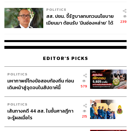
เหมาะสม
POLITICS
สส. ปชน. จี้รัฐบาลทบทวนนโยบาย
239
เมียนมา ต้อนรับ ‘มินอ่องหล่าย’ ได้
แค่สัญญาว่างเปล่า
EDITOR'S PICKS
POLITICS
มหากาพย์โกงข้อสอบท้องถิ่น ก่อน
579
เดินหน้าสู่จุดจบในสัปดาห์นี้
POLITICS
เส้นทางคดี 44 สส. ในชั้นศาลฎีกา
215
จะรู้ผลเมื่อไร