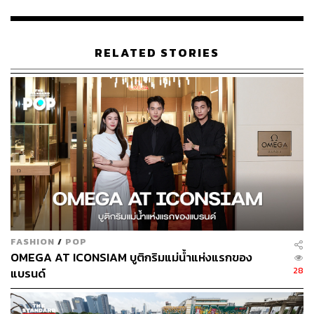
ก้าวสู่การเป็นห้างสรรพสินค้าที่ครองตำแหน่งผู้นำ และครอง
ใจลูกค้าทุกคน”
RELATED STORIES
อย่างไรก็ตาม แม้การเซ็นสัญญาร่วมทุนจะเสร็จสิ้นไปแล้ว
แต่การครอบครองกิจการอย่างเป็นทางการจะเกิดขึ้นหลังจาก
ได้รับการอนุมัติจากองค์กรควบคุมการแข่งขันทางการค้าใน
ยุโรป (European Competition Authorities) โดยมีกำหนดที่
จะได้รับการอนุมัติในช่วงกลางปี 2020 นี้
พิสูจน์อักษร: ภาวิกา ขันติศรีสกุล
TAGS:
Globus
KaDeWe Group
Switzerland
Central Group
FASHION
/
POP
OMEGA AT ICONSIAM บูติกริมแม่น้ำแห่งแรกของ
28
แบรนด์