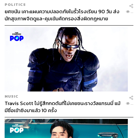
POLITICS
ยศชนัน เคาะแผนความปลอดภัยในรั้วโรงเรียน 90 วัน ส่ง
...
นักสุขภาพจิตดูแล-คุมเข้มคัดกรองสิ่งผิดกฎหมาย
MUSIC
Travis Scott ไม่รู้สึกกดดันที่ไม่เคยชนะรางวัลแกรมมี่ แม้
...
มีชื่อเข้าชิงมาแล้ว 10 ครั้ง