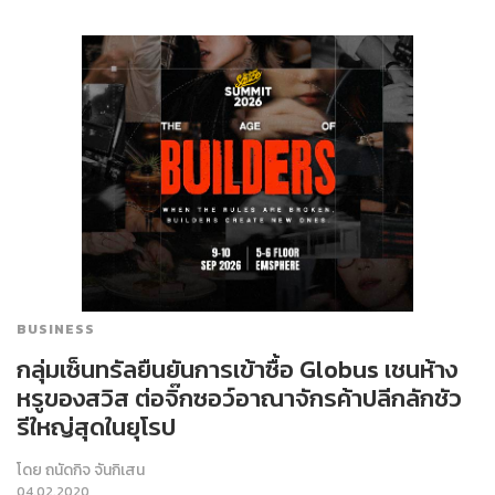
BUSINESS
กลุ่มเซ็นทรัลยืนยันการเข้าซื้อ Globus เชนห้าง
หรูของสวิส ต่อจิ๊กซอว์อาณาจักรค้าปลีกลักชัว
รีใหญ่สุดในยุโรป
โดย
ถนัดกิจ จันกิเสน
04.02.2020