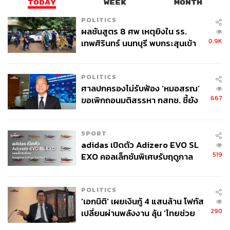
TODAY
WEEK
MONTH
POLITICS
ผลชันสูตร 8 ศพ เหตุยิงใน รร.
0.9K
เทพศิรินทร์ นนทบุรี พบกระสุนเข้า
จุดสำคัญ ‘ศีรษะ-หน้าอก’ ครูถูกยิง
4 นัด จากระยะไกล
POLITICS
ศาลปกครองไม่รับฟ้อง ‘หมอสรณ’
667
ขอเพิกถอนมติสรรหา กสทช. ชี้ยัง
ไม่ใช่ผู้เดือดร้อนเสียหาย
SPORT
adidas เปิดตัว Adizero EVO SL
519
EXO คอลเล็กชันพิเศษรับฤดูกาล
College Football
POLITICS
‘เอกนิติ’ เผยเงินกู้ 4 แสนล้าน โฟกัส
290
เปลี่ยนผ่านพลังงาน ลุ้น ‘ไทยช่วย
ไทยพลัส’ เฟส 2 รอประเมินความ