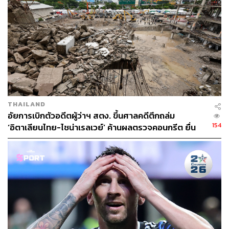
122
ABOUT THE AUTHOR
ถนัดกิจ จันกิเสน
Content Creator ประจำกองบรรณาธิการ
THE STANDARD WEALTH ผู้เสพติดโลก
THAILAND
ธุรกิจ การตลาด เทคโนโลยี และชอบสำรวจ
อัยการเบิกตัวอดีตผู้ว่าฯ สตง. ขึ้นศาลคดีตึกถล่ม
โลกออฟไลน์และออนไลน์มาถอดรหัสความ
เคลื่อนไหวให้เป็นเรื่องเข้าใจง่าย สนุก และได้
154
‘อิตาเลียนไทย-ไชน่าเรลเวย์’ ค้านผลตรวจคอนกรีต ยื่น
ไอเดียใหม่ๆ
ร้องขอเก็บตัวอย่างส่งพิสูจน์สวิสฯ