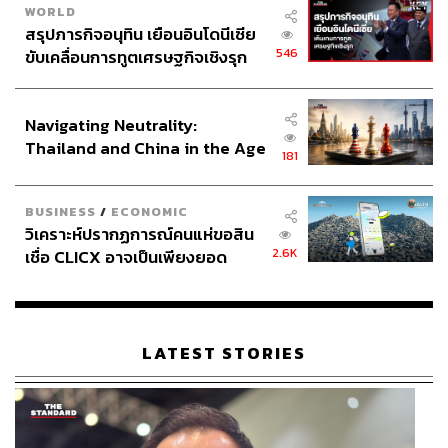
WORLD
สรุปภารกิจอนุทิน เยือนอินโดนีเซีย
546
ขับเคลื่อนการทูตเศรษฐกิจเชิงรุก
ประกาศหุ้นส่วนยุทธศาสตร์ไทย –
อินโดนีเซีย
Navigating Neutrality:
Thailand and China in the Age
181
of a New Global Order
BUSINESS
/
ECONOMIC
วิเคราะห์ปรากฏการณ์คนแห่ขอสิน
2.6K
เชื่อ CLICX อาจเป็นเพียงยอด
ภูเขาน้ำแข็ง ของปัญหาหนี้ครัว
เรือนไทยที่ถูกซุกไว้
LATEST STORIES