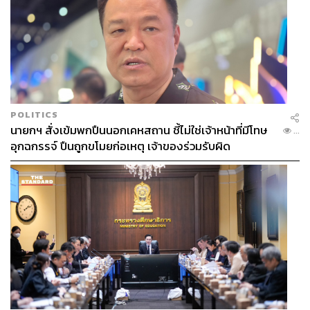
POLITICS
นายกฯ สั่งเข้มพกปืนนอกเคหสถาน ชี้ไม่ใช่เจ้าหน้าที่มีโทษ
...
อุกฉกรรจ์ ปืนถูกขโมยก่อเหตุ เจ้าของร่วมรับผิด