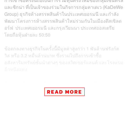
การเข้าซื้อครั้งนี้ถือเป็นการร่วมทุนครั้งใหม่ของกลุ่มเซ็นทรัล
และซิกน่า ที่เป็นเจ้าของร่วมในกิจการกลุ่มคาเดเว (KaDeWe
Group) ธุรกิจห้างสรรพสินค้าในประเทศเยอรมนี และกำลัง
พัฒนาโครงการห้างสรรพสินค้าใหม่ร่วมกันในเมืองดึสเซิลด
อร์ฟ ประเทศเยอรมนี และกรุงเวียนนา ประเทศออสเตรีย
โดยถือหุ้นฝ่ายละ 50:50
ข้อตกลงทางธุรกิจในครั้งนี้มีมูลค่าสูงกว่า 1 พันล้านฟรังก์ส
วิส หรือ 3.2 หมื่นล้านบาท ซึ่งรวมไปถึงการเข้าซื้อ
อสังหาริมทรัพย์ชั้นนำต่างๆ ของสวิตเซอร์แลนด์ และโรงแรม
อีกหนึ่งแห่ง
ตั้งแต่การซื้อกิจการรีนาเชนเต ประเทศอิตาลี เมื่อปี 2011 ซึ่ง
ถือเป็นจุดเริ่มต้นธุรกิจของกลุ่มเซ็นทรัลในยุโรป กระทั่งวันนี้
READ MORE
ธุรกิจมีรายได้เติบโตจาก 200 ล้านยูโร และคาดว่า จะก้าว
กระโดดแตะ 2 พันล้านยูโร ในปีนี้
ปัจจุบันกลุ่มเซ็นทรัลบริหารธุรกิจใน 5 ประเทศ 19 เมืองใน
ยุโรป รวมถึงอีก 2 เมือง คือ ดึสเซิลดอร์ฟและเวียนนา ที่