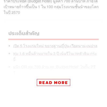
ราคาประหยัด (Budget Hotel) มูลค่า 700 ล้านบาท ภายใต้
เป้าหมายก้าวขึ้นเป็น 1 ใน 100 กลุ่มโรงแรมชั้นนำของโลก
ในปี 2570
ประเด็นสำคัญ
เปิด 5 โรงแรมใหม่ ขยายฐานญี่ปุ่น-เวียดนาม-เนปาล
ทุ่ม 1.6 หมื่นล้านบาทใน 3 ปี เน้นรีโนเวทหัวหิน-กระ
บี่
ผนึก OR ทุ่ม 700 ล้าน ลุย ‘Budget Hotel’ ในปั๊ม PT
T
มัลดีฟส์พลิก EBIT กลับเป็นบวก กระจายฐานลูกค้าล
READ MORE
ดความเสี่ยง