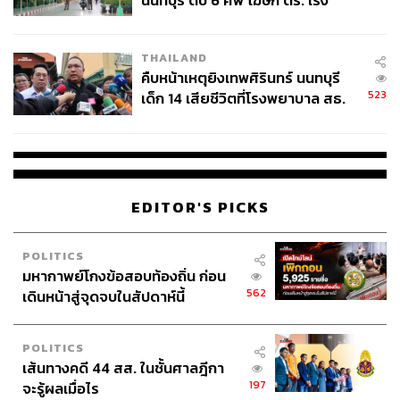
นนทบุรี ดับ 6 ศพ โฆษก ตร. เร่ง
TAGS:
โรงแรม
เครือเซ็นทารา
รีสอร์ท
สอบปมขโมยปืนปู่ก่อเหตุ
THAILAND
คืบหน้าเหตุยิงเทพศิรินทร์ นนทบุรี
523
เด็ก 14 เสียชีวิตที่โรงพยาบาล สธ.
ยืนยันครูเสียชีวิต 5 ราย เจ็บ 22
ราย
243
EDITOR'S PICKS
ABOUT THE AUTHOR
POLITICS
ถนัดกิจ จันกิเสน
มหากาพย์โกงข้อสอบท้องถิ่น ก่อน
Content Creator ประจำกองบรรณาธิการ
562
เดินหน้าสู่จุดจบในสัปดาห์นี้
THE STANDARD WEALTH ผู้เสพติดโลก
ธุรกิจ การตลาด เทคโนโลยี และชอบสำรวจ
โลกออฟไลน์และออนไลน์มาถอดรหัสความ
POLITICS
เคลื่อนไหวให้เป็นเรื่องเข้าใจง่าย สนุก และได้
ไอเดียใหม่ๆ
เส้นทางคดี 44 สส. ในชั้นศาลฎีกา
197
จะรู้ผลเมื่อไร