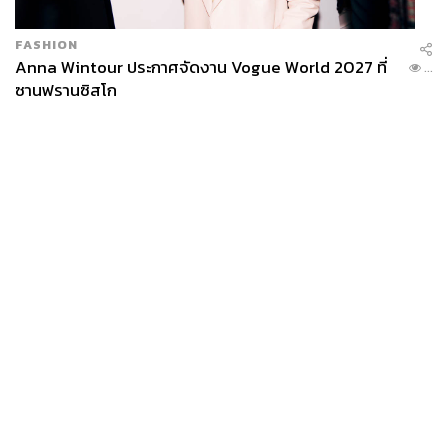
FASHION
Anna Wintour ประกาศจัดงาน Vogue World 2027 ที่
...
ซานฟรานซิสโก
News
Wealth
Pop
Podcast
Video
Now
Opinion
Careers
Events
Privacy
About
Contact
Policy
FOR
ADVERTISING
MEMBERSHIP