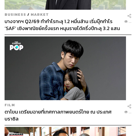
BUSINESS
/
MARKET
บางจากฯ Q2/69 ทำกำไรทะลุ 1.2 หมื่นล้าน เริ่มบุ๊กกำไร
...
‘SAF’ เชิงพาณิชย์ครั้งแรก หนุนรายได้ครึ่งปีทะลุ 3.2 แสน
ล้าน
FILM
ตาโขน เตรียมฉายที่เทศกาลภาพยนตร์ไทย ณ ประเทศ
...
บราซิล