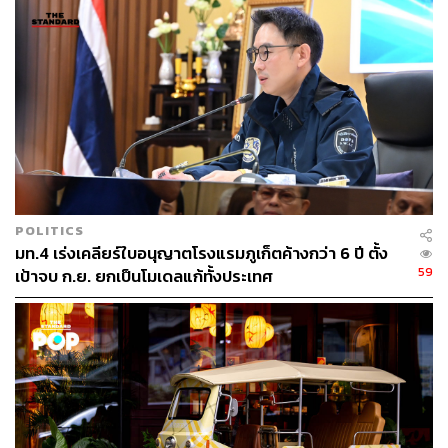
ทุ่ม 1.6 หมื่นล้านบาทใน 3 ปี เน้นรีโนเวทหัวหิน-กระบี่
เซ็นทาราวางงบลงทุนช่วง 3 ปีข้างหน้ารวม 1.6 หมื่นล้าน
บาท โดยปีนี้จะใช้ราว 6,000-6,600 ล้านบาท แบ่งเป็นการ
ควบรวมกิจการ (M&A) ราว 2,000 ล้านบาท และอีกกว่า
4,000 ล้านบาทสำหรับปรับปรุงโรงแรมหลัก
โครงการสำคัญ ได้แก่ การต่อสัญญาเช่าที่ดิน 30 ปี และรีโน
เวท เซ็นทารา แกรนด์ บีช รีสอร์ท หัวหิน ซึ่งจะแล้วเสร็จใน
POLITICS
ไตรมาส 2 ปี 2570 และการปรับโฉม เซ็นทารา แกรนด์ บีช
มท.4 เร่งเคลียร์ใบอนุญาตโรงแรมภูเก็ตค้างกว่า 6 ปี ตั้ง
รีสอร์ทและวิลลา กระบี่ ไปสู่แบรนด์ เซ็นทารา รีเซิร์ฟ กระบี่
59
เป้าจบ ก.ย. ยกเป็นโมเดลแก้ทั้งประเทศ
มีกำหนดแล้วเสร็จในไตรมาส 4 ปีนี้
ผนึก OR ทุ่ม 700 ล้าน ลุย ‘Budget Hotel’ ในปั๊ม
PTT