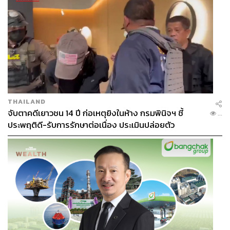
THAILAND
จับตาคดีเยาวชน 14 ปี ก่อเหตุยิงในห้าง กรมพินิจฯ ชี้
...
ประพฤติดี-รับการรักษาต่อเนื่อง ประเมินปล่อยตัว