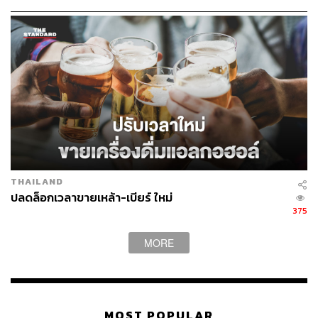
ของทั้งสองฝ่าย ทั้ง CentaraThe1, The 1 และ blueplus+ ซึ่ง
มีฐานสมาชิกรวมกันกว่า 40 ล้านคน ที่จะนำมาต่อยอดเป็น
สิทธิประโยชน์ใหม่ในอนาคต
มัลดีฟส์พลิก EBIT กลับเป็นบวก กระจายฐานลูกค้า
ลดความเสี่ยง
ฝั่งต่างประเทศ ธุรกิจมัลดีฟส์อยู่ในช่วง ‘Turnaround’ หลังเซ็น
ทาราปรับกลยุทธ์การขายเจาะลูกค้ากลุ่มใหม่ตั้งแต่ไตรมาส
THAILAND
4 ปี 2568 โดยฝ่ายบริหารคาดว่ากำไรก่อนหักดอกเบี้ยและ
ปลดล็อกเวลาขายเหล้า-เบียร์ ใหม่
ภาษี (EBIT) ของธุรกิจมัลดีฟส์ทั้งปีจะกลับมาเป็นบวกได้ดีกว่า
375
ที่คาดไว้
MORE
ขณะที่พอร์ตลูกค้าของเซ็นทารากระจายความเสี่ยงไม่กระจุก
ในตลาดใดตลาดเดียว นำโดยลูกค้าชาวไทย 25% รัสเซีย
11% จีน 7% สหราชอาณาจักร 6% ตามด้วยสหรัฐอาหรับเอมิ
เรตส์และออสเตรเลีย ส่งผลให้ผลกระทบจากนักท่องเที่ยวจีนที่
MOST POPULAR