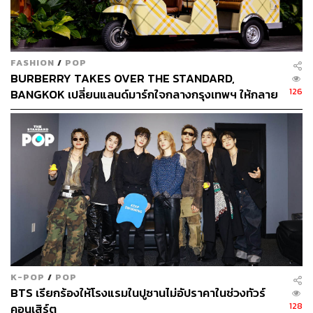
อีกหนึ่งหมุดหมายสำคัญของปีนี้ คือการลงนามร่วมลงทุนกับ
OR เมื่อต้นเดือนเมษายนที่ผ่านมา เพื่อพัฒนาธุรกิจโรงแรม
ราคาประหยัดในสถานีบริการ PTT Station ทั่วประเทศ ซึ่ง
ฝ่ายบริหารระบุว่าเป็นเซกเมนต์ที่ให้อัตรากำไรสูง
FASHION
/
POP
BURBERRY TAKES OVER THE STANDARD,
126
BANGKOK เปลี่ยนแลนด์มาร์กใจกลางกรุงเทพฯ ให้กลาย
ดีลนี้มีมูลค่ารวม 700 ล้านบาท โดยเซ็นทาราถือหุ้น 51%
เป็นโลกของเบอร์เบอรี่
และ OR ถือหุ้น 49% ในเฟสแรกตั้งเป้าเปิด 6 แห่ง ใน
กรุงเทพฯ, กาญจนบุรี, อยุธยา, ภูเก็ต, ชลบุรี และสงขลา โดย
จะทยอยเปิดให้บริการระหว่างปี 2570-2571
โรงแรมในต่างจังหวัดจะมีขนาด 69-80 ห้อง อัตราค่าห้องพัก
เริ่มต้นที่ 800-900 บาทต่อคืน ส่วนในกรุงเทพฯ จะมีราว 120
ห้อง ราคา 1,200-1,300 บาทต่อคืน จับกลุ่มนักท่องเที่ยวใน
ประเทศ ผู้เดินทางด้วยรถยนต์ และนักธุรกิจที่ต้องการที่พัก
ระหว่างเส้นทาง
K-POP
/
POP
จุดแข็งสำคัญของความร่วมมือคือเครือข่าย PTT Station
BTS เรียกร้องให้โรงแรมในปูซานไม่อัปราคาในช่วงทัวร์
ของ OR ที่มีกว่า 2,000 แห่งทั่วประเทศ พร้อมระบบสมาชิก
128
คอนเสิร์ต