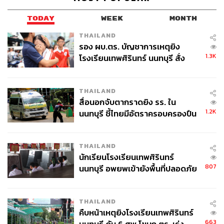
ลดลงในช่วงที่ผ่านมาค่อนข้างจำกัด
TODAY
WEEK
MONTH
ส่วนกลุ่มนักท่องเที่ยวระยะไกล (Long-haul) จากยุโรป สห
THAILAND
ราชอาณาจักร และรัสเซีย เติบโตในอัตราที่สูงขึ้น ด้านช่อง
รอง ผบ.ตร. บัญชาการเหตุยิง
ทางการขาย ราว 50% ของรายได้มาจาก B2C ทั้งเว็บไซต์
1.3K
โรงเรียนเทพศิรินทร์ นนทบุรี สั่ง
ตรงและตัวแทนจำหน่ายออนไลน์ (OTA) รองลงมาคือกลุ่ม
ค้นหา 2 รอบยืนยันไร้คนติดค้าง พบ
ลูกค้าองค์กร 32% และ MICE อีก 15%
ศพปู่-ย่าที่บ้านพักผู้ก่อเหตุ
THAILAND
ธีระยุทธ จิราธิวัฒน์ ประธานเจ้าหน้าที่บริหาร เซ็นทารา ระบุ
สื่อนอกจับตากราดยิง รร. ใน
1.2K
นนทบุรี ชี้ไทยมีอัตราครอบครองปืน
ว่าบริษัทพร้อม “ขยับใกล้เข้าสู่เป้าหมายสำคัญเพื่อก้าวขึ้นเป็น
สูงในระดับต้นของภูมิภาค
1 ใน 100 กลุ่มโรงแรมชั้นนำของโลกให้ได้ภายในปี 2570”
THAILAND
นักเรียนโรงเรียนเทพศิรินทร์
สามารถติดตาม THE STANDARD WEALTH
807
นนทบุรี อพยพเข้ายังพื้นที่ปลอดภัย
ผ่านแอปพลิเคชันต่างๆ ที่คุณสะดวกหรือใช้งานอยู่แล้วได้เลย
ชั่วคราว หลังเหตุใช้อาวุธปืนภายใน
โรงเรียนคลี่คลาย
THAILAND
คืบหน้าเหตุยิงโรงเรียนเทพศิรินทร์
663