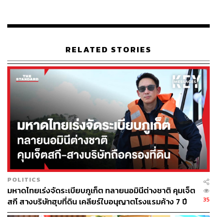
โดยเปิดให้บริการไปแล้ว 2 แห่ง คือ Himalayan Hideaway
Resort Pokhara ภายใต้แบรนด์ The Centara Collection
ขนาด 42 ห้อง ซึ่งเป็นโรงแรมแห่งแรกของเซ็นทาราใน
เนปาล (เปิดเมื่อมกราคมที่ผ่านมา)
RELATED STORIES
และ Centara Life Namba Osaka ขนาด 300 ห้อง โรงแรม
แห่งที่ 2 ในญี่ปุ่นที่เพิ่งเปิดให้บริการเมื่อเดือนเมษายนนี้ โดย
ฝ่ายบริหารระบุว่ายังเห็นโอกาสขยายธุรกิจไปยังเมืองอื่นใน
ญี่ปุ่นต่อ ทั้งเกียวโต, โตเกียว, ฟุกุโอกะ และฮอกไกโด
ส่วนครึ่งปีหลัง เซ็นทารามีกำหนดเปิด 2 โรงแรมในเวียดนาม
ตอนเหนือใกล้พรมแดนจีน คือ เซ็นทาราและเรสซิเดนซ์ วัง
ดอน 481 ห้อง และคริสตัล ฮอลิเดย์ ฮาร์เบอร์ วังดอน 496
ห้อง ซึ่งเมื่อรวมกันแล้วจะดันจำนวนห้องพักของเซ็นทาราใน
เวียดนามขึ้นเป็นเกือบ 1,000 ห้อง ปิดท้ายด้วย Centara Life
POLITICS
สุราษฎร์ธานี ขนาด 110 ห้องในไทย
มหาดไทยเร่งจัดระเบียบภูเก็ต ทลายนอมินีต่างชาติ คุมเจ็ต
35
สกี สางบริษัทฮุบที่ดิน เคลียร์ใบอนุญาตโรงแรมค้าง 7 ปี