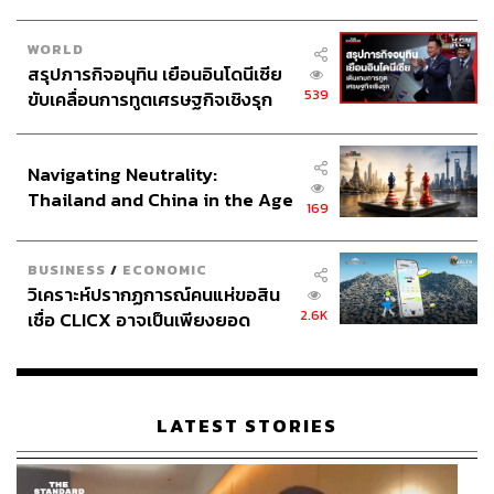
WORLD
สรุปภารกิจอนุทิน เยือนอินโดนีเซีย
539
ขับเคลื่อนการทูตเศรษฐกิจเชิงรุก
ประกาศหุ้นส่วนยุทธศาสตร์ไทย –
อินโดนีเซีย
Navigating Neutrality:
Thailand and China in the Age
169
of a New Global Order
BUSINESS
/
ECONOMIC
วิเคราะห์ปรากฏการณ์คนแห่ขอสิน
2.6K
เชื่อ CLICX อาจเป็นเพียงยอด
ภูเขาน้ำแข็ง ของปัญหาหนี้ครัว
เรือนไทยที่ถูกซุกไว้
LATEST STORIES