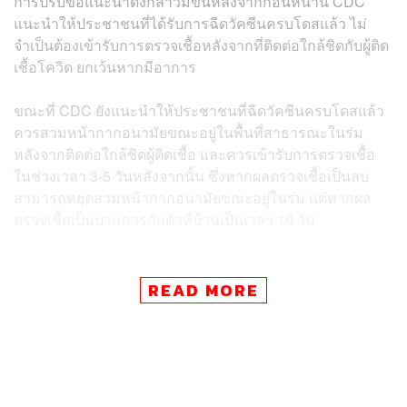
การปรับข้อแนะนำดังกล่าวมีขึ้นหลังจากก่อนหน้านี้ CDC
แนะนำให้ประชาชนที่ได้รับการฉีดวัคซีนครบโดสแล้ว ไม่
จำเป็นต้องเข้ารับการตรวจเชื้อหลังจากที่ติดต่อใกล้ชิดกับผู้ติด
เชื้อโควิด ยกเว้นหากมีอาการ
ขณะที่ CDC ยังแนะนำให้ประชาชนที่ฉีดวัคซีนครบโดสแล้ว
ควรสวมหน้ากากอนามัยขณะอยู่ในพื้นที่สาธารณะในร่ม
หลังจากติดต่อใกล้ชิดผู้ติดเชื้อ และควรเข้ารับการตรวจเชื้อ
ในช่วงเวลา 3-5 วันหลังจากนั้น ซึ่งหากผลตรวจเชื้อเป็นลบ
สามารถหยุดสวมหน้ากากอนามัยขณะอยู่ในร่ม แต่หากผล
ตรวจเชื้อเป็นบวกควรกักตัวที่บ้านเป็นเวลา 10 วัน
“คำแนะนำฉบับปรับปรุงของเรา แนะนำให้ผู้ที่ฉีดวัคซีนแล้ว
ได้รับการตรวจเชื้อเมื่อสัมผัสกับผู้ติดเชื้อ โดยไม่คำนึงว่ามี
READ MORE
อาการหรือไม่” ดร.โรเชลล์ วาเลนสกี ผู้อำนวยการ CDC
กล่าว
ภาพ: Photo by George Frey / Getty Images
อ้างอิง: