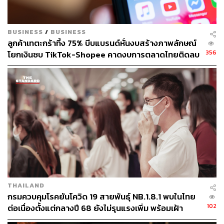
BUSINESS
/
BUSINESS
ลูกค้าเทตะกร้าทิ้ง 75% บีบแบรนด์หั่นงบสร้างภาพลักษณ์
356
โยกเงินซบ TikTok-Shopee คาดงบการตลาดไทยติดลบ
ครั้งแรกในรอบ 14 ปี
THAILAND
กรมควบคุมโรคยันโควิด 19 สายพันธุ์ NB.1.8.1 พบในไทย
102
ต่อเนื่องตั้งแต่กลางปี 68 ยังไม่รุนแรงเพิ่ม พร้อมเฝ้า
ระวัง-ติดตามใกล้ชิด