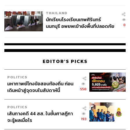
ผลิต 8.3 ล้าน สู่ข้อพิพาท ‘มา
เวลล์ฯ’ ฟ้อง ‘โทน บางแค’ ผิดนัด
THAILAND
จ่ายหนี้-แอบระบุแบรนด์
นักเรียนโรงเรียนเทพศิรินทร์
0
นนทบุรี อพยพเข้ายังพื้นที่ปลอดภัย
ชั่วคราว หลังเหตุใช้อาวุธปืนภายใน
โรงเรียนคลี่คลาย
EDITOR'S PICKS
POLITICS
มหากาพย์โกงข้อสอบท้องถิ่น ก่อน
558
เดินหน้าสู่จุดจบในสัปดาห์นี้
POLITICS
เส้นทางคดี 44 สส. ในชั้นศาลฎีกา
193
จะรู้ผลเมื่อไร