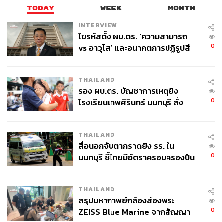
TODAY
WEEK
MONTH
INTERVIEW
ไขรหัสตั้ง ผบ.ตร. ‘ความสามารถ
0
vs อาวุโส’ และอนาคตการปฏิรูปสี
กากี กับ พล.ต.อ. เอก อังสนานนท์
THAILAND
รอง ผบ.ตร. บัญชาการเหตุยิง
0
โรงเรียนเทพศิรินทร์ นนทบุรี สั่ง
ค้นหา 2 รอบยืนยันไร้คนติดค้าง พบ
ศพปู่-ย่าที่บ้านพักผู้ก่อเหตุ
THAILAND
สื่อนอกจับตากราดยิง รร. ใน
0
นนทบุรี ชี้ไทยมีอัตราครอบครองปืน
สูงในระดับต้นของภูมิภาค
THAILAND
สรุปมหากาพย์กล้องส่องพระ
0
ZEISS Blue Marine จากสัญญา