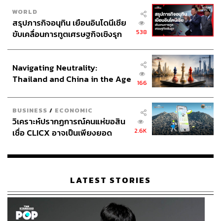
WORLD
สรุปภารกิจอนุทิน เยือนอินโดนีเซีย
538
ขับเคลื่อนการทูตเศรษฐกิจเชิงรุก
ประกาศหุ้นส่วนยุทธศาสตร์ไทย –
อินโดนีเซีย
Navigating Neutrality:
Thailand and China in the Age
166
of a New Global Order
BUSINESS
/
ECONOMIC
วิเคราะห์ปรากฏการณ์คนแห่ขอสิน
2.6K
เชื่อ CLICX อาจเป็นเพียงยอด
ภูเขาน้ำแข็ง ของปัญหาหนี้ครัว
เรือนไทยที่ถูกซุกไว้
LATEST STORIES