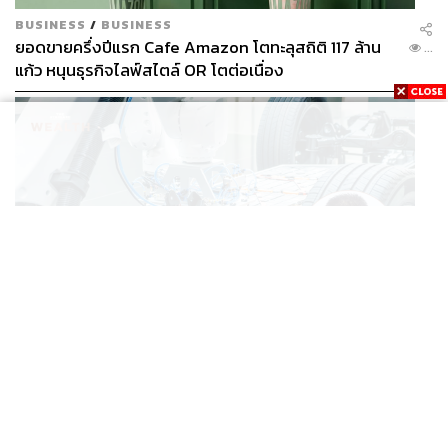
BUSINESS
/
BUSINESS
ยอดขายครึ่งปีแรก Cafe Amazon โตทะลุสถิติ 117 ล้าน
...
แก้ว หนุนธุรกิจไลฟ์สไตล์ OR โตต่อเนื่อง
BUSINESS
/
ECONOMIC
‘เอกนิติ’ เล็งงัดมาตรการใหม่ ลดภาษีสรรพสามิต หวังดึง
...
ผู้ผลิต EV มาตั้งโรงงานในไทย