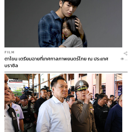
FILM
ตาโขน เตรียมฉายที่เทศกาลภาพยนตร์ไทย ณ ประเทศ
...
บราซิล