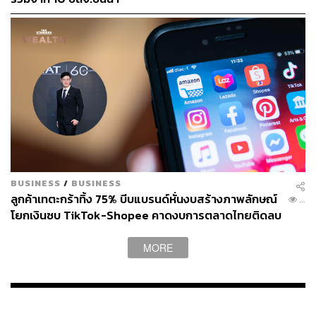
BUSINESS
/
BUSINESS
ลูกค้าเทตะกร้าทิ้ง 75% บีบแบรนด์หั่นงบสร้างภาพลักษณ์
...
โยกเงินซบ TikTok-Shopee คาดงบการตลาดไทยติดลบ
ครั้งแรกในรอบ 14 ปี
MORE