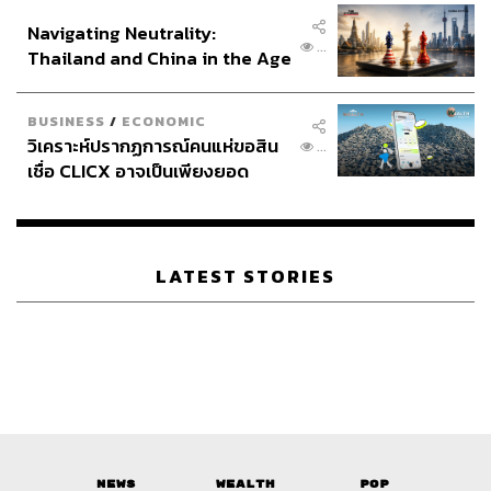
อินโดนีเซีย
Navigating Neutrality:
...
Thailand and China in the Age
of a New Global Order
BUSINESS
/
ECONOMIC
วิเคราะห์ปรากฏการณ์คนแห่ขอสิน
...
เชื่อ CLICX อาจเป็นเพียงยอด
ภูเขาน้ำแข็ง ของปัญหาหนี้ครัว
เรือนไทยที่ถูกซุกไว้
LATEST STORIES
News
Wealth
Pop