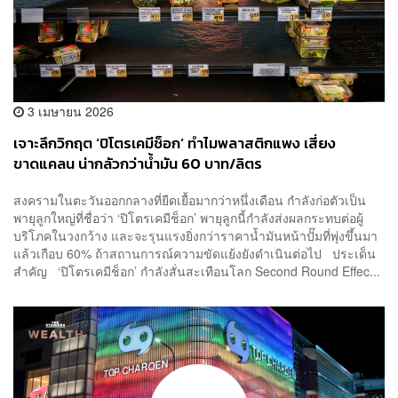
3 เมษายน 2026
เจาะลึกวิกฤต ‘ปิโตรเคมีช็อก’ ทำไมพลาสติกแพง เสี่ยง
ขาดแคลน น่ากลัวกว่าน้ำมัน 60 บาท/ลิตร
สงครามในตะวันออกกลางที่ยืดเยื้อมากว่าหนึ่งเดือน กำลังก่อตัวเป็น
พายุลูกใหญ่ที่ชื่อว่า ‘ปิโตรเคมีช็อก’ พายุลูกนี้กำลังส่งผลกระทบต่อผู้
บริโภคในวงกว้าง และจะรุนแรงยิ่งกว่าราคาน้ำมันหน้าปั๊มที่พุ่งขึ้นมา
แล้วเกือบ 60% ถ้าสถานการณ์ความขัดแย้งยังดำเนินต่อไป ประเด็น
สำคัญ ‘ปิโตรเคมีช็อก’ กำลังสั่นสะเทือนโลก Second Round Effec...