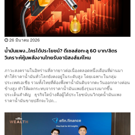
26 มีนาคม 2026
น้ำมันแพง…ใครได้ประโยชน์? ดีเซลส่อทะลุ 60 บาท/ลิตร
วิเคราะห์หุ้นพลังงานไทยรับอานิสงส์แค่ไหน
ภาวะสงครามในอิหร่านที่ลากยาวต่อเนื่องตลอดหนึ่งเดือนที่ผ่านมา
ทำให้ราคาน้ำมันทั่วโลกยังคงอยู่ในระดับสูง โดยเฉพาะในกลุ่ม
ประเทศเอเชีย รวมทั้งไทยที่ต้องพึ่งพาน้ำมันดิบจากตะวันออกกลางค่อน
ข้างสูง ทำให้ผลกระทบจากราคาน้ำมันแพงยิ่งรุนแรงมากขึ้น
ประเด็นสำคัญ ธุรกิจใดบ้างคือผู้ได้ประโยชน์บนวิกฤตน้ำมันแพง
ราคาน้ำมันขายปลีกจะไปถ...