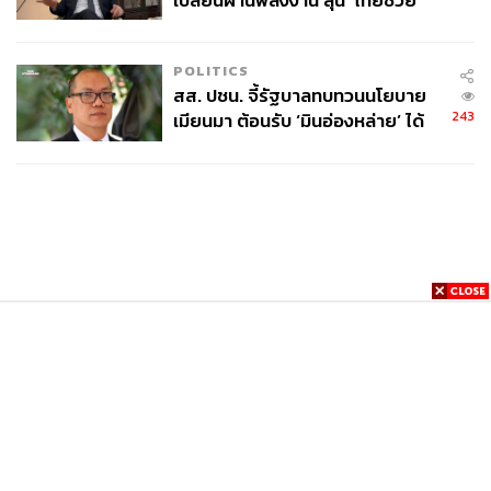
เปลี่ยนผ่านพลังงาน ลุ้น ‘ไทยช่วย
ไทยพลัส’ เฟส 2 รอประเมินความ
เหมาะสม
POLITICS
สส. ปชน. จี้รัฐบาลทบทวนนโยบาย
243
เมียนมา ต้อนรับ ‘มินอ่องหล่าย’ ได้
แค่สัญญาว่างเปล่า
News
Wealth
Pop
Podcast
Video
Now
Opinion
Careers
Events
Privacy
About
Contact
Policy
FOR
ADVERTISING