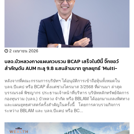
2 เมษายน 2026
บลจ.บัวหลวงกางแผนควบรวม BCAP เสร็จในปีนี้ จิ๊กซอว์
สำคัญดัน AUM ทะลุ 9.8 แสนล้านบาท ชูกลยุทธ์ ‘Multi-
Partner’ รุกฐานลูกค้าแบงก์กรุงเทพ
หลังจากที่คณะกรรมการบริษัทฯ ได้อนุมัติการเข้าถือหุ้นทั้งหมดใน
บลจ.บีแคป หรือ BCAP ตั้งแต่ช่วงไตรมาส 3/2568 ที่ผ่านมา ล่าสุด
บรรณรงค์ พิชญากร ประธานเจ้าหน้าที่บริหาร บริษัทหลักทรัพย์จัดการ
กองทุนรวม (บลจ.) บัวหลวง จำกัด หรือ BBLAM ได้ออกมาแถลงทิศทาง
และแผนยุทธศาสตร์ครั้งสำคัญในครั้งนี้ โดยการควบรวมกิจการ
ระหว่าง BBLAM และ บลจ.บีแคป หรือ BC...