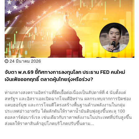
24 มีนาคม 2026
จับตา พ.ค.69 ชี้ทิศทางการลงทุนโลก ประธาน FED คนใหม่
เงินเฟ้อออกฤทธิ์ ตลาดหุ้นไทยรุ่งหรือร่วง?
ท่ามกลางสงครามอิหร่านที่ยืดเยื้อต่อเนื่องเป็นสัปดาห์ที่ 4 นับตั้งแต่
สหรัฐฯ และอิสราเอลเปิดฉากโจมตีอิหร่าน ผลกระทบจากการปิดช่อง
แคบฮอร์มุซ และการโจมตีโครงสร้างพื้นฐานด้านพลังงานในกลุ่ม
ประเทศอ่าวอาหรับ ได้ผลักดันให้ราคาน้ำมันดิบพุ่งสูงขึ้นทะลุ 100
ดอลลาร์ต่อบาร์เรล เช่นเดียวกับราคาพลังงานในประเทศที่ปรับสูงขึ้น
ส่งผลให้ราคาสินค้าอุปโภคบริโภคปรับขึ้นตาม...