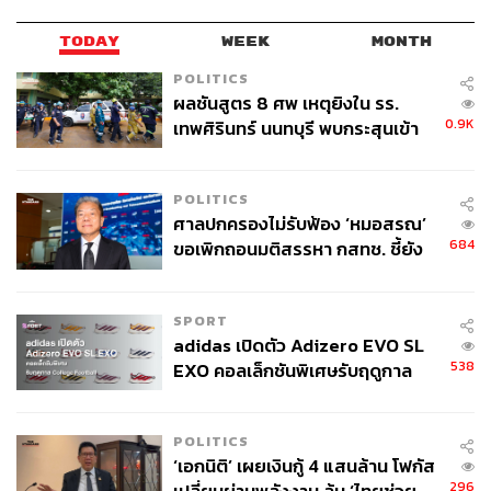
TODAY
WEEK
MONTH
POLITICS
ผลชันสูตร 8 ศพ เหตุยิงใน รร.
0.9K
เทพศิรินทร์ นนทบุรี พบกระสุนเข้า
จุดสำคัญ ‘ศีรษะ-หน้าอก’ ครูถูกยิง
4 นัด จากระยะไกล
POLITICS
ศาลปกครองไม่รับฟ้อง ‘หมอสรณ’
684
ขอเพิกถอนมติสรรหา กสทช. ชี้ยัง
ไม่ใช่ผู้เดือดร้อนเสียหาย
SPORT
adidas เปิดตัว Adizero EVO SL
538
EXO คอลเล็กชันพิเศษรับฤดูกาล
College Football
POLITICS
‘เอกนิติ’ เผยเงินกู้ 4 แสนล้าน โฟกัส
296