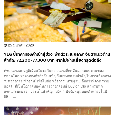
25 มีนาคม 2026
YLG ชี้ราคาทองคำเข้าสู่ช่วง ‘พักตัวระยะกลาง’ จับตาแนวต้าน
สำคัญ 72,200-77,300 บาท หากไม่ผ่านเสี่ยงทรุดต่อถึง
55,000 บาท แต่ยังคงเป้าหมายปี 2026 แตะระดับ 90,000
ท่ามกลางสมรภูมิเดือดในตะวันออกกลางที่กดดันความผันผวนของ
บาท
ตลาดโลก ราคาทองคำกำลังเผชิญกับบททดสอบสำคัญในการเลือกทาง
ระหว่างการ ‘พักฐาน’ เพื่อไปต่อ หรือการ ‘ปรับฐาน’ ลึกกว่าที่คาด ‘วาย
แอลจี’ ชี้เป็นโอกาสทองในการวางกลยุทธ์ Buy on Dip สำหรับนัก
ลงทุนระยะยาว ประเด็นสำคัญ เปิด 4 ปัจจัยหนุนทองคำแกร่งในปี
69 ...