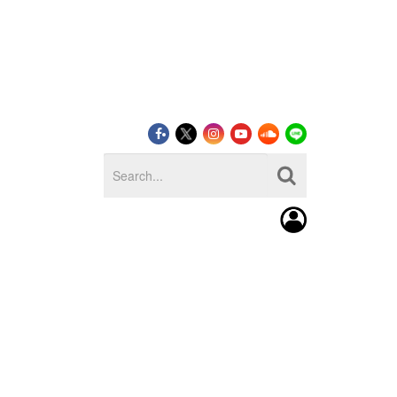
LOG IN
SIGN UP