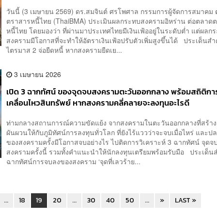
วันนี้ (3 เมษายน 2569) ดร.สมจินต์ ศรโพศาล กรรมการผู้จัดการสมาคม
ตราสารหนี้ไทย (ThaiBMA) ประเมินผลกระทบสงครามอิหร่าน ต่อตลาด
หนี้ไทย โดยมองว่า ที่ผ่านมาประเทศไทยมีเงินเฟ้ออยู่ในระดับต่ำ แต่ผล
สงครามมีโอกาสที่จะทำให้อัตราเงินเฟ้อปรับตัวเพิ่มสูงขึ้นได้ ประเด็นสำค
ไตรมาส 2 จ่อยืดหนี้ หากสงครามยืดเย...
3 เมษายน 2026
เปิด 3 ฉากทัศน์ ของจุดจบสงครามตะวันออกกลาง พร้อมสถิติกา
เคลื่อนไหวสินทรัพย์ หากสงครามคลี่คลายจะลงทุนอะไรดี
ท่ามกลางสถานการณ์ความขัดแย้ง จากสงครามในตะวันออกกลางที่สร้า
ผันผวนให้กับภูมิทัศน์การลงทุนทั่วโลก ที่ยังไร้แววว่าจะจบเมื่อไหร่ และ
ของสงครามครั้งมีโอกาสจบอย่างไร ไปติดการวิเคราะห์ 3 ฉากทัศน์ จุด
สงครามครั้งนี้ รวมทั้งคำแนะนำให้นักลงทุนเตรียมพร้อมรับมือ ประเด็
ฉากทัศน์การจบลงของสงคราม ‘จุดที่เลวร้าย...
...
18
19
20
...
30
40
50
...
»
LAST »