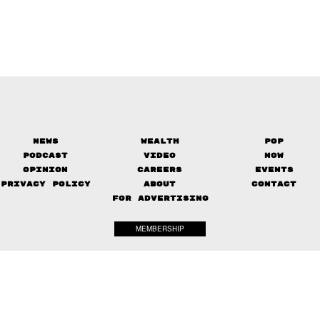
News
Wealth
Pop
Podcast
Video
Now
Opinion
Careers
Events
Privacy Policy
About
Contact
FOR ADVERTISING
MEMBERSHIP
© 2017-
2026
The Standard. All rights reserved.