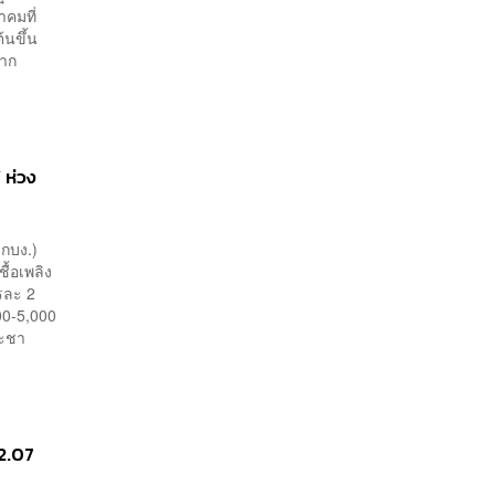
าคมที่
้นขึ้น
นมาก
 ห่วง
กบง.)
้อเพลิง
ตรละ 2
00-5,000
ระชา
32.07