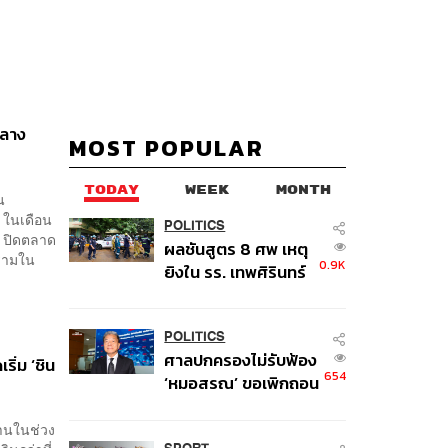
กลาง
MOST POPULAR
TODAY
WEEK
MONTH
น
 ในเดือน
POLITICS
9 ปิดตลาด
ผลชันสูตร 8 ศพ เหตุ
ครามใน
0.9K
ยิงใน รร. เทพศิรินทร์
นนทบุรี พบกระสุนเข้า
จุดสำคัญ ‘ศีรษะ-
หน้าอก’ ครูถูกยิง 4 นัด
POLITICS
ศาลปกครองไม่รับฟ้อง
จากระยะไกล
ริ่ม ‘ชิน
654
‘หมอสรณ’ ขอเพิกถอน
มติสรรหา กสทช. ชี้ยัง
ไม่ใช่ผู้เดือดร้อนเสีย
่านในช่วง