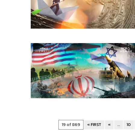
19 of 869
« FIRST
«
...
10