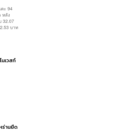
 แตะ 94
 หลัง
ับ 32.07
32.53 บาท
นโนเวสท์
หร่านยืด