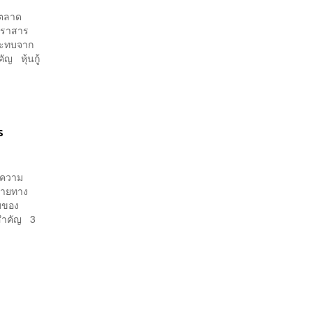
 ตลาด
ตราสาร
กระทบจาก
ัญ หุ้นกู้
ร
งความ
ปลายทาง
จบของ
นสำคัญ 3