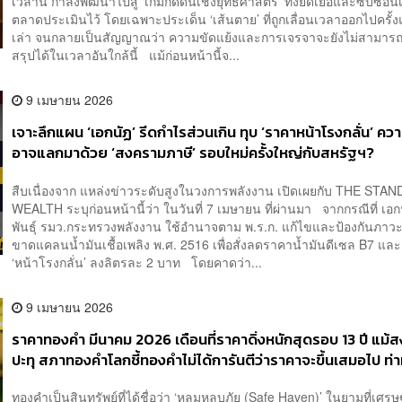
เวลานี้ กำลังพัฒนาไปสู่ ‘เกมกดดันเชิงยุทธศาสตร์’ ทั้งยืดเยื้อและซับซ้อนเก
ตลาดประเมินไว้ โดยเฉพาะประเด็น ‘เส้นตาย’ ที่ถูกเลื่อนเวลาออกไปครั้งแ
เล่า จนกลายเป็นสัญญาณว่า ความขัดแย้งและการเจรจาจะยังไม่สามาร
สรุปได้ในเวลาอันใกล้นี้ แม้ก่อนหน้านี้จ...
9 เมษายน 2026
เจาะลึกแผน ‘เอกนัฏ’ รีดกำไรส่วนเกิน ทุบ ‘ราคาหน้าโรงกลั่น’ ความ
อาจแลกมาด้วย ‘สงครามภาษี’ รอบใหม่ครั้งใหญ่กับสหรัฐฯ?
สืบเนื่องจาก แหล่งข่าวระดับสูงในวงการพลังงาน เปิดเผยกับ THE STA
WEALTH ระบุก่อนหน้านี้ว่า ในวันที่ 7 เมษายน ที่ผ่านมา จากกรณีที่ เอก
พันธุ์ รมว.กระทรวงพลังงาน ใช้อำนาจตาม พ.ร.ก. แก้ไขและป้องกันภาว
ขาดแคลนน้ำมันเชื้อเพลิง พ.ศ. 2516 เพื่อสั่งลดราคาน้ำมันดีเซล B7 แล
‘หน้าโรงกลั่น’ ลงลิตรละ 2 บาท โดยคาดว่า...
9 เมษายน 2026
ราคาทองคำ มีนาคม 2026 เดือนที่ราคาดิ่งหนักสุดรอบ 13 ปี แม้
ปะทุ สภาทองคำโลกชี้ทองคำไม่ได้การันตีว่าราคาจะขึ้นเสมอไป ท
ความเสี่ยง
ทองคำเป็นสินทรัพย์ที่ได้ชื่อว่า ‘หลุมหลบภัย (Safe Haven)’ ในยามที่เศรษฐ