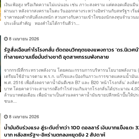
เงินเฟ้อสูง หรือเกิดความไม่แน่นอน เช่น ภาวะสงคราม แต่ตลอดเดือนมีน
ผ่านมา หลังจากสงครามในตะวันออกกลางระหว่างอิหร่านกับสหรัฐฯ เริ่มต
ราคาทองคำกลับดิ่งลงหนัก สวนทางกับความเข้าใจของนักลงทุนจำนว
ประเด็นสำคัญ ทองคำไม่ได้การันตีว่า...
8 เมษายน 2026
รัฐสั่งเฉือนกำไรโรงกลั่น ตัดตอนวิกฤตของแพงถาวร ‘ดร.นิเวศน์’
ทำลายความเชื่อมั่นต่างชาติ อุตสาหกรรมพังทลาย
จากกรณีที่กระทรวงพลังงาน โดยคณะกรรมการบริหารนโยบายพลังงาน (
เตรียมใช้อำนาจตาม พ.ร.ก. แก้ไขและป้องกันภาวะการขาดแคลนน้ำมันเชื
พ.ศ. 2516 เพื่อสั่งลดราคาน้ำมันดีเซล B7 และ B20 ‘หน้าโรงกลั่น’ ลงลิ
บาท โดยคาดว่าจะสามารถดึงกำไรส่วนเกินจากโรงกลั่นได้ประมาณ 4,0
ล้านบาทต่อเดือน เพื่อนำมาเป็นส่วนลดราคาน้ำมันขายปลีกหน้าปั๊มให้ป
ชนล...
8 เมษายน 2026
น้ำมันดิบร่วงแรง สู่ระดับต่ำกว่า 100 ดอลลาร์ เงินบาทแข็งแตะ 
บาท หลังสหรัฐฯ-อิหร่านตกลงหยุดยิง 2 สัปดาห์