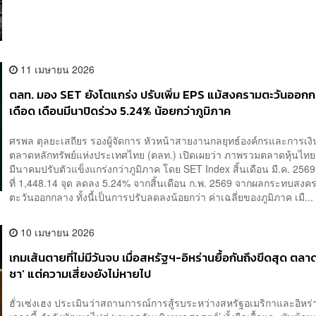
11 เมษายน 2026
ตลท. มอง SET ยังโตแกร่ง ปรับเพิ่ม EPS แม้สงครามตะวันออก
เดือด เดือนมีนาปิดร่วง 5.24% น้อยกว่าภูมิภาค
ศรพล ตุลยะเสถียร รองผู้จัดการ หัวหน้าสายงานกลยุทธ์องค์กรและการเงิ
ตลาดหลักทรัพย์แห่งประเทศไทย (ตลท.) เปิดเผยว่า ภาพรวมตลาดหุ้นไทย
มีนาคมปรับตัวแข็งแกร่งกว่าภูมิภาค โดย SET Index สิ้นเดือน มี.ค. 256
ที่ 1,448.14 จุด ลดลง 5.24% จากสิ้นเดือน ก.พ. 2569 จากผลกระทบสง
ตะวันออกกลาง ทั้งนี้เป็นการปรับลดลงน้อยกว่า ค่าเฉลี่ยของภูมิภาค เมื...
10 เมษายน 2026
เกมเส้นตายที่ไม่มีวันจบ เมื่อสหรัฐฯ-อิหร่านยื้อกันถึงขีดสุด ตลาดเ
ชา’ แต่ความเสี่ยงยังไม่หายไป
ฮั่วเซ่งเฮง ประเมินว่าสถานการณ์การสู้รบระหว่างสหรัฐอเมริกาและอิหร