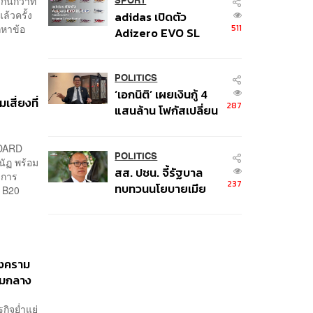
ินกว่าที่
หาย
SPORT
ล้วครั้ง
adidas เปิดตัว
511
ถหาข้อ
Adizero EVO SL
EXO คอลเล็กชันพิเศษ
รับฤดูกาล College
Football
POLITICS
‘เอกนิติ’ เผยเงินกู้ 4
เสี่ยงที่
287
แสนล้าน โฟกัสเปลี่ยน
ผ่านพลังงาน ลุ้น ‘ไทย
ช่วยไทยพลัส’ เฟส 2
NDARD
รอประเมินความเหมาะ
POLITICS
นัฏ พร้อม
สส. ปชน. จี้รัฐบาล
สม
ะการ
237
ทบทวนนโยบายเมีย
ะ B20
นมา ต้อนรับ ‘มินอ่อง
หล่าย’ ได้แค่สัญญา
ว่างเปล่า
สงคราม
่ามกลาง
กิจย่ำแย่