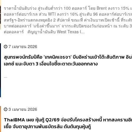
ราคาน้ำมันดิบร่วง สู่ระดับต่ำกว่า 100 ดอลลาร์ โดย Brent ลงราว 15%
ดอลลาร์ต่อบาร์เรล ส่วน WTI ลงกว่า 16% สู่ระดับ 96 ดอลลาร์ต่อบาร์เรล
สหรัฐฯ-อิหร่านตกลงหยุดยิง 2 สัปดาห์ ขณะที่ ค่าเงินบาทเปิดเช้านี้ ที่ระด
บาทต่อดอลลาร์ ‘แข็งค่าขึ้นมาก’ จากระดับปิดของวันก่อนหน้า ณ ระดับ 
ต่อดอลลาร์ สัญญาน้ำมันดิบ West Texas I...
7 เมษายน 2026
สุนทรพจน์ทรัมป์คือ ‘เทคนิคเจรจา’ บีบอิหร่านเข้าโต๊ะสันติภาพ อิ
เอกซ์ แนะจับตา 3 เงื่อนไขชี้ชะตาตะวันออกกลาง
...
3 เมษายน 2026
ThaiBMA เผย หุ้นกู้ Q2/69 จ่อปรับโครงสร้างหนี้ หากสงครามอิ
เยื้อ จับตาอุปทานพันธบัตรล้น ดันต้นทุนหุ้นกู้