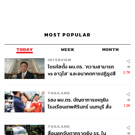
MOST POPULAR
TODAY
WEEK
MONTH
INTERVIEW
ไขรหัสตั้ง ผบ.ตร. ‘ความสามารถ
2.7K
vs อาวุโส’ และอนาคตการปฏิรูปสี
กากี กับ พล.ต.อ. เอก อังสนานนท์
THAILAND
รอง ผบ.ตร. บัญชาการเหตุยิง
1.2K
โรงเรียนเทพศิรินทร์ นนทบุรี สั่ง
ค้นหา 2 รอบยืนยันไร้คนติดค้าง พบ
ศพปู่-ย่าที่บ้านพักผู้ก่อเหตุ
THAILAND
สื่อนอกจับตากราดยิง รร. ใน