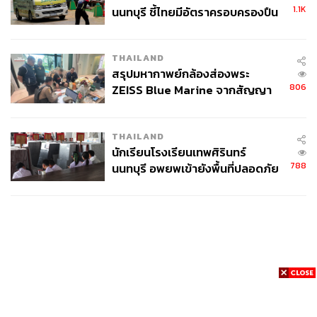
1.1K
นนทบุรี ชี้ไทยมีอัตราครอบครองปืน
สูงในระดับต้นของภูมิภาค
THAILAND
สรุปมหากาพย์กล้องส่องพระ
806
ZEISS Blue Marine จากสัญญา
ผลิต 8.3 ล้าน สู่ข้อพิพาท ‘มา
เวลล์ฯ’ ฟ้อง ‘โทน บางแค’ ผิดนัด
THAILAND
จ่ายหนี้-แอบระบุแบรนด์
นักเรียนโรงเรียนเทพศิรินทร์
788
นนทบุรี อพยพเข้ายังพื้นที่ปลอดภัย
ชั่วคราว หลังเหตุใช้อาวุธปืนภายใน
โรงเรียนคลี่คลาย
News
Wealth
Pop