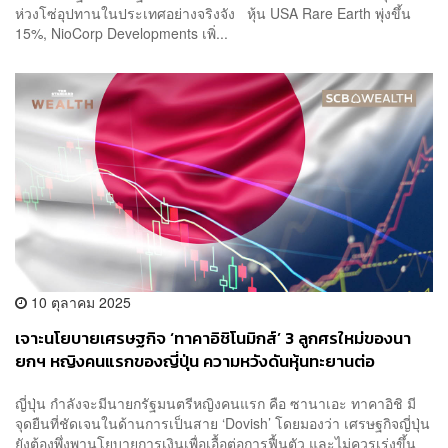
ห่วงโซ่อุปทานในประเทศอย่างจริงจัง หุ้น USA Rare Earth พุ่งขึ้น
15%, NioCorp Developments เพิ่...
10 ตุลาคม 2025
เจาะนโยบายเศรษฐกิจ ‘ทาคาอิชิโนมิกส์’ 3 ลูกศรใหม่ของนา
ยกฯ หญิงคนแรกของญี่ปุ่น ความหวังดันหุ้นทะยานต่อ
ญี่ปุ่น กำลังจะมีนายกรัฐมนตรีหญิงคนแรก คือ ซานาเอะ ทาคาอิชิ มี
จุดยืนที่ชัดเจนในด้านการเป็นสาย ‘Dovish’ โดยมองว่า เศรษฐกิจญี่ปุ่น
ยังต้องพึ่งพานโยบายการเงินเพื่อเอื้อต่อการฟื้นตัว และไม่ควรเร่งขึ้น