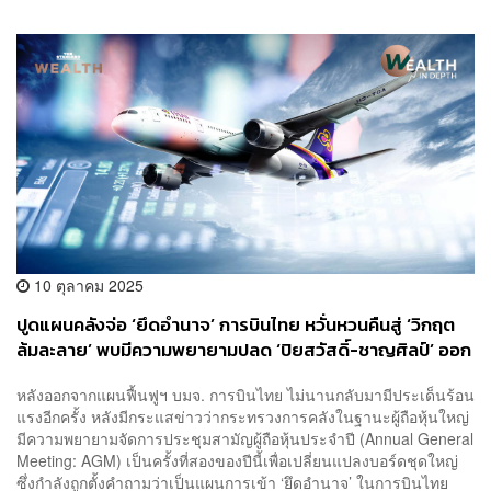
10 ตุลาคม 2025
ปูดแผนคลังจ่อ ‘ยึดอำนาจ’ การบินไทย หวั่นหวนคืนสู่ ‘วิกฤต
ล้มละลาย’ พบมีความพยายามปลด ‘ปิยสวัสดิ์-ชาญศิลป์’ ออก
จากบอร์ด เล็งส่งคนใหม่เสียบแทน
หลังออกจากแผนฟื้นฟูฯ บมจ. การบินไทย ไม่นานกลับมามีประเด็นร้อน
แรงอีกครั้ง หลังมีกระแสข่าวว่ากระทรวงการคลังในฐานะผู้ถือหุ้นใหญ่
มีความพยายามจัดการประชุมสามัญผู้ถือหุ้นประจำปี (Annual General
Meeting: AGM) เป็นครั้งที่สองของปีนี้เพื่อเปลี่ยนแปลงบอร์ดชุดใหญ่
ซึ่งกำลังถูกตั้งคำถามว่าเป็นแผนการเข้า ‘ยึดอำนาจ’ ในการบินไทย