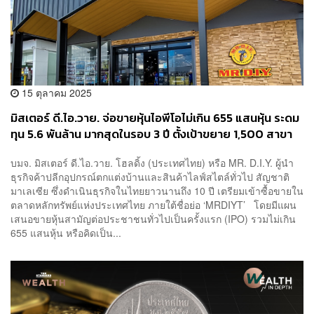
15 ตุลาคม 2025
มิสเตอร์ ดี.ไอ.วาย. จ่อขายหุ้นไอพีโอไม่เกิน 655 แสนหุ้น ระดม
ทุน 5.6 พันล้าน มากสุดในรอบ 3 ปี ตั้งเป้าขยาย 1,500 สาขา
เพิ่มส่วนแบ่งการตลาด คาดเข้าเทรด พ.ย.นี้
บมจ. มิสเตอร์ ดี.ไอ.วาย. โฮลดิ้ง (ประเทศไทย) หรือ MR. D.I.Y. ผู้นำ
ธุรกิจค้าปลีกอุปกรณ์ตกแต่งบ้านและสินค้าไลฟ์สไตล์ทั่วไป สัญชาติ
มาเลเซีย ซึ่งดำเนินธุรกิจในไทยยาวนานถึง 10 ปี เตรียมเข้าซื้อขายใน
ตลาดหลักทรัพย์แห่งประเทศไทย ภายใต้ชื่อย่อ ‘MRDIYT’ โดยมีแผน
เสนอขายหุ้นสามัญต่อประชาชนทั่วไปเป็นครั้งแรก (IPO) รวมไม่เกิน
655 แสนหุ้น หรือคิดเป็น...