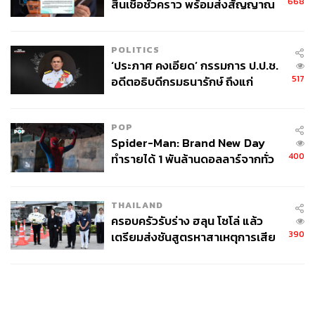
668
สินเชื่อชั่วคราว พร้อมส่งสัญญาณ
เตือนกลุ่มกู้เงินผิดวัตถุประสงค์-ให้
ข้อมูลเท็จ เตรียมดำเนินคดีเด็ดขาด
POLITICS
‘ประภาศ คงเอียด’ กรรมการ ป.ป.ช.
517
อดีตอธิบดีกรมธนารักษ์ ถึงแก่
อนิจกรรม
POP
Spider-Man: Brand New Day
400
ทำรายได้ 1 พันล้านดอลลาร์จากทั่ว
โลกภายใน 6 วัน
THAILAND
ครอบครัวรับร่าง ฮลุน โซโล่ แล้ว
390
เตรียมส่งชันสูตรหาสาเหตุการเสีย
ชีวิต