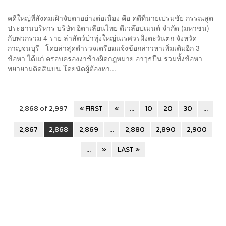
คดีใหญ่ที่สังคมเฝ้าจับตาอย่างต่อเนื่อง คือ คดีที่นายเปรมชัย กรรณสูต
ประธานบริหาร บริษัท อิตาเลียนไทย ดีเวล๊อปเมนต์ จำกัด (มหาชน)
กับพวกรวม 4 ราย ล่าสัตว์ป่าทุ่งใหญ่นเรศวรฝั่งตะวันตก จังหวัด
กาญจนบุรี โดยล่าสุดตำรวจเตรียมแจ้งข้อกล่าวหาเพิ่มเติมอีก 3
ข้อหา ได้แก่ ครอบครองงาช้างผิดกฎหมาย อาวุธปืน รวมทั้งข้อหา
พยายามติดสินบน โดยนัดผู้ต้องหา...
2,868 of 2,997
« FIRST
«
...
10
20
30
...
2,867
2,868
2,869
...
2,880
2,890
2,900
...
»
LAST »