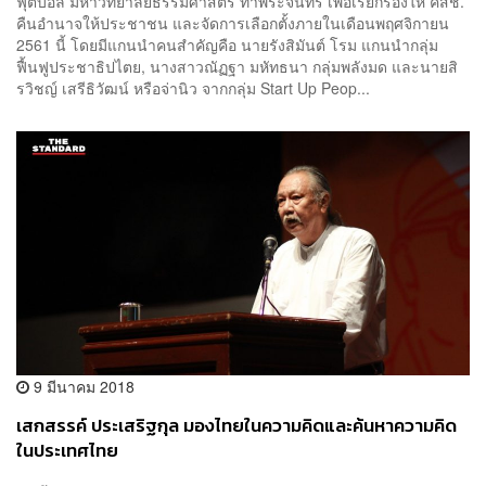
ฟุตบอล มหาวิทยาลัยธรรมศาสตร์ ท่าพระจันทร์ เพื่อเรียกร้องให้ คสช.
คืนอำนาจให้ประชาชน และจัดการเลือกตั้งภายในเดือนพฤศจิกายน
2561 นี้ โดยมีแกนนำคนสำคัญคือ นายรังสิมันต์ โรม แกนนำกลุ่ม
ฟื้นฟูประชาธิปไตย, นางสาวณัฏฐา มหัทธนา กลุ่มพลังมด และนายสิ
รวิชญ์ เสรีธิวัฒน์ หรือจ่านิว จากกลุ่ม Start Up Peop...
9 มีนาคม 2018
เสกสรรค์ ประเสริฐกุล มองไทยในความคิดและค้นหาความคิด
ในประเทศไทย