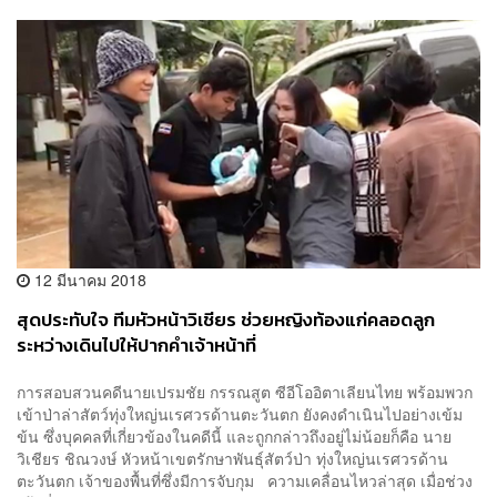
12 มีนาคม 2018
สุดประทับใจ ทีมหัวหน้าวิเชียร ช่วยหญิงท้องแก่คลอดลูก
ระหว่างเดินไปให้ปากคำเจ้าหน้าที่
การสอบสวนคดีนายเปรมชัย กรรณสูต ซีอีโออิตาเลียนไทย พร้อมพวก
เข้าป่าล่าสัตว์ทุ่งใหญ่นเรศวรด้านตะวันตก ยังคงดำเนินไปอย่างเข้ม
ข้น ซึ่งบุคคลที่เกี่ยวข้องในคดีนี้ และถูกกล่าวถึงอยู่ไม่น้อยก็คือ นาย
วิเชียร ชิณวงษ์ หัวหน้าเขตรักษาพันธุ์สัตว์ป่า ทุ่งใหญ่นเรศวรด้าน
ตะวันตก เจ้าของพื้นที่ซึ่งมีการจับกุม ความเคลื่อนไหวล่าสุด เมื่อช่วง