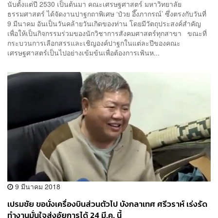
นับตั้งแต่ปี 2530 เป็นต้นมา คณะเศรษฐศาสตร์ มหาวิทยาลัย
ธรรมศาสตร์ ได้จัดงานปาฐกถาพิเศษ ‘ป๋วย อึ๊งภากรณ์’ ซึ่งตรงกับวันที่
9 มีนาคม อันเป็นวันคล้ายวันเกิดของท่าน โดยมีวัตถุประสงค์สำคัญ
เพื่อให้เป็นกิจกรรมร่วมของนักวิชาการสังคมศาสตร์ทุกสาขา ขณะที่
กระบวนการเลือกสรรและเชิญองค์ปาฐกในแต่ละปีของคณะ
เศรษฐศาสตร์เป็นไปอย่างเข้มข้นเพื่อต้องการเฟ้นห...
9 มีนาคม 2018
เปรมชัย ขอนั่งเครื่องบินส่วนตัวไป บังกลาเทศ ศรีวราห์ เร่งรัด
ทำงานมั่นใจส่งอัยการได้ 24 มี.ค. นี้