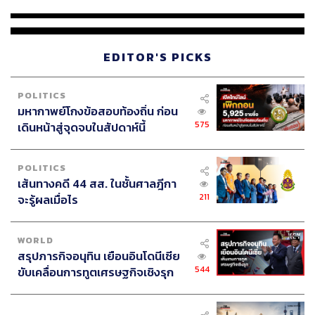
4 นัด จากระยะไกล
EDITOR'S PICKS
POLITICS
มหากาพย์โกงข้อสอบท้องถิ่น ก่อน
575
เดินหน้าสู่จุดจบในสัปดาห์นี้
POLITICS
เส้นทางคดี 44 สส. ในชั้นศาลฎีกา
211
จะรู้ผลเมื่อไร
WORLD
สรุปภารกิจอนุทิน เยือนอินโดนีเซีย
544
ขับเคลื่อนการทูตเศรษฐกิจเชิงรุก
ประกาศหุ้นส่วนยุทธศาสตร์ไทย –
อินโดนีเซีย