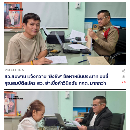
ทหารพราน 5 นาย ที่นราธิวาส
POLITICS
สว.สมพาน แจ้งความ ‘ยิ่งชีพ’ ข้อหาหมิ่นประมาท ปมชี้
74
คุณสมบัติสมัคร สว. ย้ำเชื่อคำวินิจฉัย กกต. มากกว่า
‘iLaw’