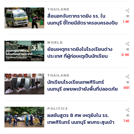
ศพปู่-ย่าที่บ้านพักผู้ก่อเหตุ
THAILAND
สื่อนอกจับตากราดยิง รร. ใน
1.4K
นนทบุรี ชี้ไทยมีอัตราครอบครองปืน
สูงในระดับต้นของภูมิภาค
WORLD
ย้อนเหตุกราดยิงในโรงเรียนต่าง
0.9K
ประเทศ ที่ผู้ก่อเหตุเป็นนักเรียน
THAILAND
นักเรียนโรงเรียนเทพศิรินทร์
881
นนทบุรี อพยพเข้ายังพื้นที่ปลอดภัย
ชั่วคราว หลังเหตุใช้อาวุธปืนภายใน
โรงเรียนคลี่คลาย
POLITICS
ผลชันสูตร 8 ศพ เหตุยิงใน รร.
745
เทพศิรินทร์ นนทบุรี พบกระสุนเข้า
จุดสำคัญ ‘ศีรษะ-หน้าอก’ ครูถูกยิง