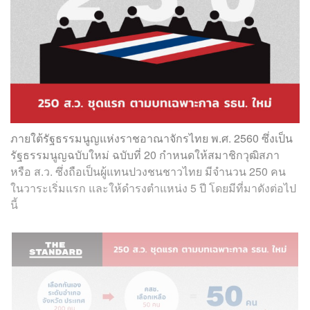
ภายใต้รัฐธรรมนูญแห่งราชอาณาจักรไทย พ.ศ. 2560 ซึ่งเป็น
รัฐธรรมนูญฉบับใหม่ ฉบับที่ 20 กำหนดให้สมาชิกวุฒิสภา
หรือ ส.ว. ซึ่งถือเป็นผู้แทนปวงชนชาวไทย มีจำนวน 250 คน
ในวาระเริ่มแรก และให้ดำรงตำแหน่ง 5 ปี โดยมีที่มาดังต่อไป
นี้