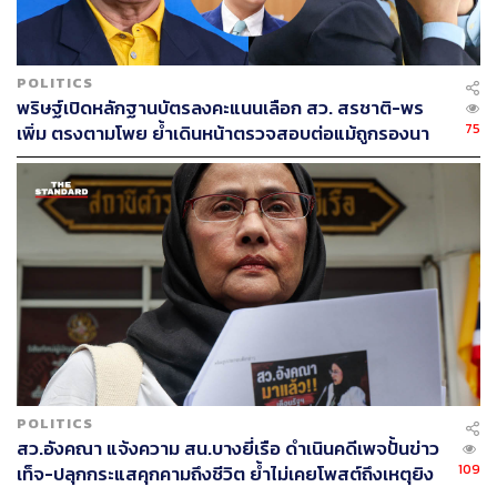
POLITICS
พริษฐ์เปิดหลักฐานบัตรลงคะแนนเลือก สว. สรชาติ-พร
75
เพิ่ม ตรงตามโพย ย้ำเดินหน้าตรวจสอบต่อแม้ถูกรองนา
ยกฯ ฟ้องหมิ่น
POLITICS
สว.อังคณา แจ้งความ สน.บางยี่เรือ ดำเนินคดีเพจปั้นข่าว
109
เท็จ-ปลุกกระแสคุกคามถึงชีวิต ย้ำไม่เคยโพสต์ถึงเหตุยิง