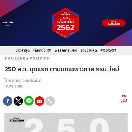
วันเลือกตั้ง
EXPIRED
ข่าวล่าสุด
เลือกตั้ง 101
พรรคการเมือง
รายงานสด
PODCAST
/
THAILAND
POLITICS
250 ส.ว. ชุดแรก ตามบทเฉพาะกาล รธน. ใหม่
โดย
ธนกร วงษ์ปัญญา
18.09.2018
283