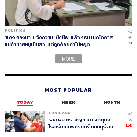
POLITICS
‘แดง กองมา’ แจ้งความ ‘ยิ่งชีพ’ แล้ว รธน.เปิดโอกาส
74
แม่ค้าขายหมูเป็นสว. แต่ถูกด้อยค่าไม่หยุด
MORE
MOST POPULAR
TODAY
WEEK
MONTH
THAILAND
รอง ผบ.ตร. บัญชาการเหตุยิง
1.5K
โรงเรียนเทพศิรินทร์ นนทบุรี สั่ง
ค้นหา 2 รอบยืนยันไร้คนติดค้าง พบ