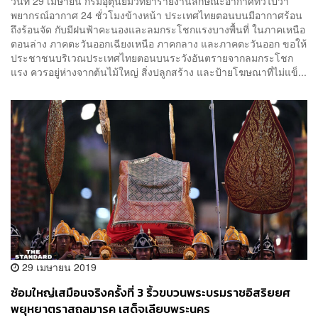
วันที่ 29 เมษายน กรมอุตุนิยมวิทยารายงานลักษณะอากาศทั่วไปว่า
พยากรณ์อากาศ 24 ชั่วโมงข้างหน้า ประเทศไทยตอนบนมีอากาศร้อน
ถึงร้อนจัด กับมีฝนฟ้าคะนองและลมกระโชกแรงบางพื้นที่ ในภาคเหนือ
ตอนล่าง ภาคตะวันออกเฉียงเหนือ ภาคกลาง และภาคตะวันออก ขอให้
ประชาชนบริเวณประเทศไทยตอนบนระวังอันตรายจากลมกระโชก
แรง ควรอยู่ห่างจากต้นไม้ใหญ่ สิ่งปลูกสร้าง และป้ายโฆษณาที่ไม่แข็...
29 เมษายน 2019
ซ้อมใหญ่เสมือนจริงครั้งที่ 3 ริ้วขบวนพระบรมราชอิสริยยศ
พยุหยาตราสถลมารค เสด็จเลียบพระนคร