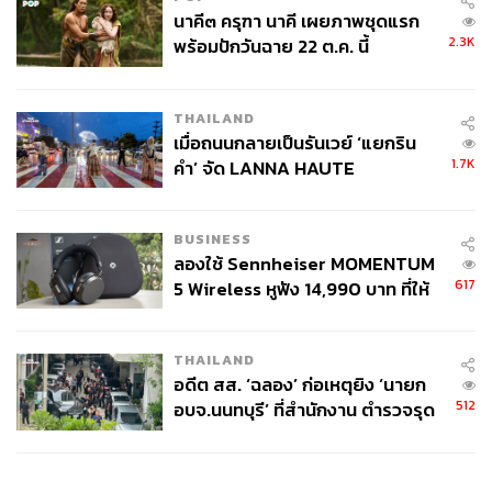
นาคี๓ ครุฑา นาคี เผยภาพชุดแรก
2.3K
พร้อมปักวันฉาย 22 ต.ค. นี้
THAILAND
เมื่อถนนกลายเป็นรันเวย์ ‘แยกริน
1.7K
คำ’ จัด LANNA HAUTE
COUTURE กลางสายฝน
BUSINESS
ลองใช้ Sennheiser MOMENTUM
617
5 Wireless หูฟัง 14,990 บาท ที่ให้
ผู้ใช้ถอดเปลี่ยนแบตเองได้ ก่อนกฎ
EU บังคับปีหน้า
THAILAND
อดีต สส. ‘ฉลอง’ ก่อเหตุยิง ‘นายก
512
อบจ.นนทบุรี’ ที่สำนักงาน ตำรวจรุด
ลงพื้นที่