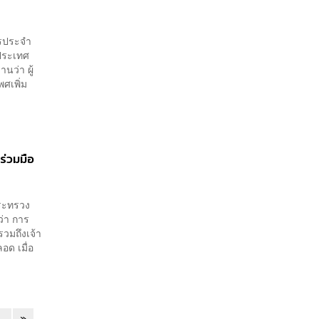
ารประจำ
ประเทศ
นว่า ผู้
ศเพิ่ม
ร่วมมือ
กระทรวง
่า การ
วมถึงเจ้า
อด เมื่อ
.
...
»