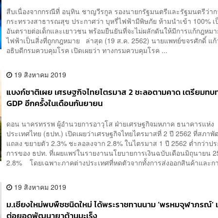
สืบเนื่องจากกรณีที่ อนุทิน ชาญวีรกูล รองนายกรัฐมนตรีและรัฐมนตรีว่า
กระทรวงสาธารณสุข ประกาศว่า บุหรี่ไฟฟ้ามีพิษภัย ห้ามนำเข้า 100% เ
อันตรายต่อเด็กและเยาวชน พร้อมยืนยันที่จะไม่ผลักดันให้มีการแก้กฎหมาย 
ไฟฟ้าเป็นสิ่งที่ถูกกฎหมาย ล่าสุด (19 ส.ค. 2562) นายแพทย์ขจรศักดิ์ แก
อธิบดีกรมควบคุมโรค เปิดเผยว่า ทางกรมควบคุมโรค ...
19 สิงหาคม 2019
แบงก์ชาติเผย เศรษฐกิจไทยไตรมาส 2 ชะลอตามคาด เตรียมทบ
GDP อีกครั้งในเดือนกันยายน
ดอน นาครทรรพ ผู้อำนวยการอาวุโส ฝ่ายเศรษฐกิจมหภาค ธนาคารแห่ง
ประเทศไทย (ธปท.) เปิดเผยว่าเศรษฐกิจไทยไตรมาสที่ 2 ปี 2562 ที่สภาพั
แถลง ขยายตัว 2.3% ชะลอลงจาก 2.8% ในไตรมาส 1 ปี 2562 ต่ำกว่า
การของ ธปท. ที่เผยแพร่ในรายงานนโยบายการเงินฉบับเดือนมิถุนายน 25
2.8% โดยเฉพาะภาคต่างประเทศที่หดตัวจากทั้งการส่งออกสินค้าและการ
19 สิงหาคม 2019
ม.เชียงใหม่พบพืชชนิดใหม่ ได้พระราชทานนาม ‘พรหมจุฬาภรณ์’ 
ต่อยอดพัฒนายาต้านมะเร็ง