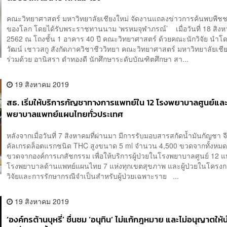
คณะวิทยาศาสตร์ มหาวิทยาลัยเชียงใหม่ จัดงานแถลงข่าวการค้นพบพืชช
ของโลก โดยได้รับพระราชทานนาม ‘พรหมจุฬาภรณ์’ เมื่อวันที่ 18 สิง
2562 ณ โถงชั้น 1 อาคาร 40 ปี คณะวิทยาศาสตร์ ด้วยคณะนักวิจัย นำโ
วัฒน์ เชาวสกู สังกัดภาควิชาชีววิทยา คณะวิทยาศาสตร์ มหาวิทยาลัยเชี
ร่วมด้วย อานิสรา ดำทองดี นักศึกษาระดับบัณฑิตศึกษา สา...
19 สิงหาคม 2019
สธ. เริ่มให้บริการกัญชาทางการแพทย์ใน 12 โรงพยาบาลศูนย์และ
พยาบาลแพทย์แผนไทยทั่วประเทศ
หลังจากเมื่อวันที่ 7 สิงหาคมที่ผ่านมา มีการรับมอบสารสกัดน้ำมันกัญชา จี
คัลเกรดล็อตแรกชนิด THC สูงขนาด 5 ml จำนวน 4,500 ขวดจากทั้งหมด
ขวดจากองค์การเภสัชกรรม เพื่อให้บริการผู้ป่วยในโรงพยาบาลศูนย์ 12 แ
โรงพยาบาลด้านแพทย์แผนไทย 7 แห่งทุกเขตสุขภาพ และผู้ป่วยในโครงก
วิจัยและการรักษากรณีจำเป็นสำหรับผู้ป่วยเฉพาะราย ...
19 สิงหาคม 2019
‘องค์กรต้านบุหรี่’ ชื่นชม ‘อนุทิน’ ไม่แก้กฎหมาย และไม่อนุญาตให้น