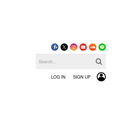
LOG IN
SIGN UP