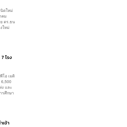
นิดใหม่
หาคม
ดย ดร.ธน
ยงใหม่
 7 โรง
พีโอ เมดิ
 6,500
ห่ง และ
ารศึกษา
ำเข้า