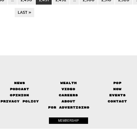
LAST »
News
Wealth
Pop
Podcast
Video
Now
Opinion
Careers
Events
Privacy Policy
About
Contact
FOR ADVERTISING
MEMBERSHIP