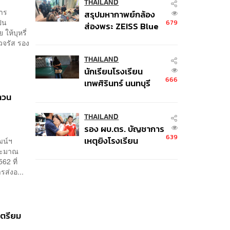
THAILAND
การ
สรุปมหากาพย์กล้อง
ป็น
679
ส่องพระ ZEISS Blue
ให้บุหรี่
Marine จากสัญญา
้วจรัส รอง
ผลิต 8.3 ล้าน สู่ข้อ
พิพาท ‘มาเวลล์ฯ’ ฟ้อง
THAILAND
นักเรียนโรงเรียน
‘โทน บางแค’ ผิดนัด
666
เทพศิรินทร์ นนทบุรี
จ่ายหนี้-แอบระบุ
อพยพเข้ายังพื้นที่
แบรนด์
ทวน
ปลอดภัยชั่วคราว หลัง
เหตุใช้อาวุธปืนภายใน
THAILAND
รอง ผบ.ตร. บัญชาการ
โรงเรียนคลี่คลาย
639
เหตุยิงโรงเรียน
ฒน์ฯ
ประมาณ
เทพศิรินทร์ นนทบุรี สั่ง
62 ที่
ค้นหา 2 รอบยืนยันไร้
ส่งอ...
คนติดค้าง พบศพปู่-ย่า
ที่บ้านพักผู้ก่อเหตุ
เตรียม