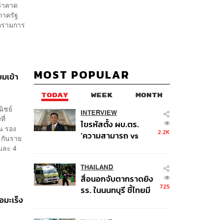
ว่าคาด
ภาครัฐ
ครามการ
MOST POPULAR
ยมเข้า
TODAY
WEEK
MONTH
ิชย์
INTERVIEW
ี่
ไขรหัสตั้ง ผบ.ตร.
รณ รอง
2.2K
‘ความสามารถ vs
ะกันราย
อาวุโส’ และอนาคตการ
มละ 4
ปฏิรูปสีกากี กับ
พล.ต.อ. เอก อังสนา
THAILAND
สื่อนอกจับตากราดยิง
นนท์
725
รร. ในนนทบุรี ชี้ไทยมี
อมะเร็ง
อัตราครอบครองปืนสูง
ในระดับต้นของภูมิภาค