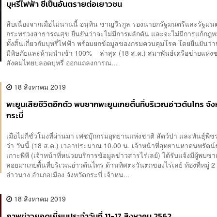
บุหรี่ไฟฟ้า ชี้เป็นอันตรายต่อเยาวชน
สืบเนื่องจากเมื่อไม่นานนี้ อนุทิน ชาญวีรกูล รองนายกรัฐมนตรีและรัฐมน
กระทรวงสาธารณสุข ยืนยันว่าจะไม่มีการผลักดัน และจะไม่มีการแก้กฎ
ทั้งสิ้นเกี่ยวกับบุหรี่ไฟฟ้า พร้อมยกข้อมูลของกรมควบคุมโรค โดยยืนยันว่าบ
มีพิษภัยและห้ามนำเข้า 100% ล่าสุด (18 ส.ค.) สมาพันธ์เครือข่ายแห่งชา
สังคมไทยปลอดบุหรี่ ออกแถลงการณ...
18 สิงหาคม 2019
พะยูนเสียชีวิตอีกตัว พบซากพะยูนเกยตื้นที่บริเวณอ่าวต้นไทร จัง
กระบี่
เมื่อไม่กี่ชั่วโมงที่ผ่านมา เฟซบุ๊กกรมอุทยานแห่งชาติ สัตว์ป่า และพันธุ์พ
ว่า วันนี้ (18 ส.ค.) เวลาประมาณ 10.00 น. เจ้าหน้าที่อุทยานหาดนพรัตน์
เกาะพีพี (เจ้าหน้าที่หน่วยบริการข้อมูลข่าวสารไร่เลย์) ได้รับแจ้งมีผู้พบซ
ลอยมาเกยตื้นที่บริเวณอ่าวต้นไทร ด้านทิศตะวันตกของไร่เลย์ ท้องที่หมู่ 
อ่าวนาง อำเภอเมือง จังหวัดกระบี่ เจ้าหน...
18 สิงหาคม 2019
ภาพข่าวยอดเยี่ยมประจำวันที่ 11-17 สิงหาคม 2562