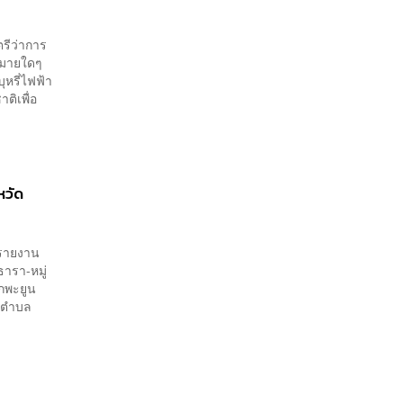
ตรีว่าการ
หมายใดๆ
ุหรี่ไฟฟ้า
ติเพื่อ
หวัด
ืชรายงาน
ธารา-หมู่
ากพะยูน
2 ตำบล