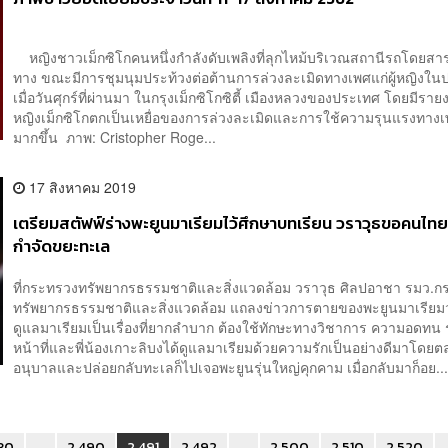
หญิงชาวเม็กซิโกคนหนึ่งกำลังดับเพลิงที่ลุกไหม้บริเวณสถานีรถโดยส
ทาง ขณะมีการชุมนุมประท้วงต่อต้านการล่วงละเมิดทางเพศแก่ผู้หญิงใน
เมื่อวันศุกร์ที่ผ่านมา ในกรุงเม็กซิโกซิตี้ เมืองหลวงของประเทศ โดยมีรายงา
หญิงเม็กซิโกตกเป็นเหยื่อของการล่วงละเมิดและการใช้ความรุนแรงทางเพ
มากขึ้น ภาพ: Cristopher Roge...
17 สิงหาคม 2019
เตรียมสตัฟฟ์ร่างพะยูนมาเรียมไว้ศึกษาบทเรียน วราวุธขอคนไทย
กำจัดขยะทะเล
ที่กระทรวงทรัพยากรธรรมชาติและสิ่งแวดล้อม วราวุธ ศิลปอาชา รมว.
ทรัพยากรธรรมชาติและสิ่งแวดล้อม แถลงข่าวการตายของพะยูนมาเรียมว
ดูแลมาเรียมเป็นเรื่องที่ยากลำบาก ต้องใช้ทักษะทางวิชาการ ความอดทน ร
หน้าที่และพี่น้องเกาะลิบงได้ดูแลมาเรียมด้วยความรักเป็นอย่างดีมาโดยตล
อนุบาลและปล่อยกลับทะเลก็ไปเจอพะยูนรุ่นใหญ่คุกคาม เมื่อกลับมาก็อย..
30
...
2,490
2,491
2,492
...
2,500
2,510
2,520