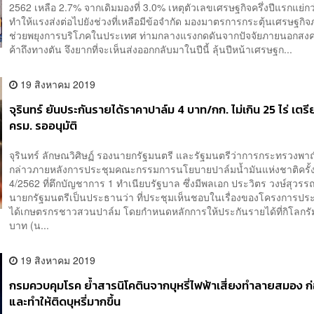
2562 เหลือ 2.7% จากเดิมมองที่ 3.0% เหตุตัวเลขเศรษฐกิจครึ่งปีแรกแย่ก
ทำให้แรงส่งต่อไปยังช่วงที่เหลือมีข้อจำกัด มองมาตรการกระตุ้นเศรษฐกิจ
ช่วยพยุงการบริโภคในประเทศ ท่ามกลางแรงกดดันจากปัจจัยภายนอกสง
ค้าถึงทางตัน จึงยากที่จะเห็นส่งออกกลับมาในปีนี้ ลุ้นปีหน้าเศรษฐก...
19 สิงหาคม 2019
จุรินทร์ ยันประกันรายได้ราคาปาล์ม 4 บาท/กก. ไม่เกิน 25 ไร่ เตรี
ครม. รออนุมัติ
จุรินทร์ ลักษณวิศิษฏ์ รองนายกรัฐมนตรี และรัฐมนตรีว่าการกระทรวงพาณ
กล่าวภายหลังการประชุมคณะกรรมการนโยบายปาล์มน้ำมันแห่งชาติครั้งท
4/2562 ที่ตึกบัญชาการ 1 ทำเนียบรัฐบาล ซึ่งมีพลเอก ประวิตร วงษ์สุวร
นายกรัฐมนตรีเป็นประธานว่า ที่ประชุมเห็นชอบในเรื่องของโครงการปร
ได้เกษตรกรชาวสวนปาล์ม โดยกำหนดหลักการให้ประกันรายได้ที่กิโลกรั
บาท (น...
19 สิงหาคม 2019
กรมควบคุมโรค ย้ำสารนิโคตินจากบุหรี่ไฟฟ้าเสี่ยงทำลายสมอง ก่
และทำให้ติดบุหรี่มากขึ้น