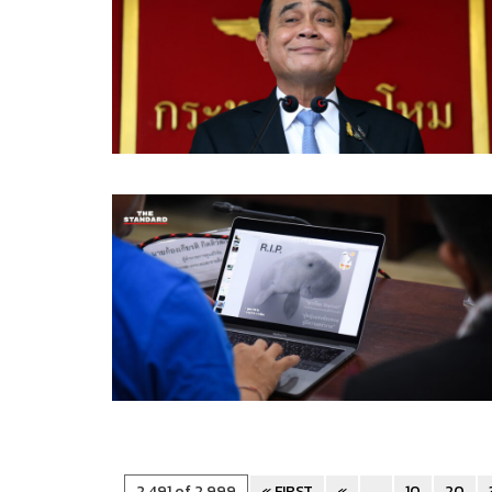
2,491 of 2,999
« FIRST
«
...
10
20