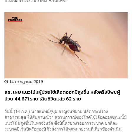
ของเทศกาลวิ่งวัวกระทิง ‘ซานแฟร์...
14 กรกฎาคม 2019
สธ. เผย แนวโน้มผู้ป่วยไข้เลือดออกมีสูงขึ้น หลังครึ่งปีพบผู้
ป่วย 44,671 ราย เสียชีวิตแล้ว 62 ราย
วันนี้ (14 ก.ค.) นายแพทย์สุขุม กาญจนพิมาย ปลัดกระทรวง
สาธารณสุข ให้สัมภาษณ์ว่า สถานการณ์ของโรคไข้เลือดออกขณะนี้มี
แนวโน้มสูงขึ้นในทุกจังหวัด ซึ่งปีนี้ครบวงรอบการระบาด ปกติจะ
ระบาดปีเว้นปีหรือสองปี จึงสั่งการให้ทุกหน่วยงานที่เกี่ยวข้องดำเนิน