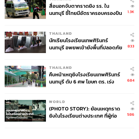
สื่อนอกจับตากราดยิง รร. ใน
1.3K
นนทบุรี ชี้ไทยมีอัตราครอบครองปืน
สูงในระดับต้นของภูมิภาค
THAILAND
นักเรียนโรงเรียนเทพศิรินทร์
833
นนทบุรี อพยพเข้ายังพื้นที่ปลอดภัย
ชั่วคราว หลังเหตุใช้อาวุธปืนภายใน
โรงเรียนคลี่คลาย
THAILAND
คืบหน้าเหตุยิงโรงเรียนเทพศิรินทร์
684
นนทบุรี ดับ 6 ศพ โฆษก ตร. เร่ง
สอบปมขโมยปืนปู่ก่อเหตุ
WORLD
(PHOTO STORY): ย้อนเหตุกราด
586
ยิงในโรงเรียนต่างประเทศ ที่ผู้ก่อ
เหตุเป็นนักเรียน