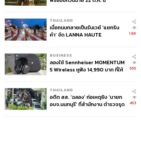
พร้อมปักวันฉาย 22 ต.ค. นี้
THAILAND
เมื่อถนนกลายเป็นรันเวย์ ‘แยกริน
1.6K
คำ’ จัด LANNA HAUTE
COUTURE กลางสายฝน
BUSINESS
ลองใช้ Sennheiser MOMENTUM
555
5 Wireless หูฟัง 14,990 บาท ที่ให้
ผู้ใช้ถอดเปลี่ยนแบตเองได้ ก่อนกฎ
EU บังคับปีหน้า
THAILAND
อดีต สส. ‘ฉลอง’ ก่อเหตุยิง ‘นายก
453
อบจ.นนทบุรี’ ที่สำนักงาน ตำรวจรุด
ลงพื้นที่