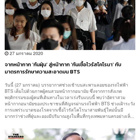
27 มกราคม 2020
จากหน้ากาก ‘กันฝุ่น’ สู่หน้ากาก ‘กันเชื้อไวรัสโคโรนา’ กับ
มาตรการรักษาความสะอาดบน BTS
วันนี้ (27 มกราคม) บรรยากาศช่วงเช้าบนสะพานลอยของรถไฟฟ้า
BTS เต็มไปด้วยภาพผู้คนสวมหน้ากากอนามัย ซึ่งจากการสังเกต
พฤติกรรมของผู้คนที่เดินทางในเวลาเร่งรีบแบบนี้ พบว่าอัตราสวม
หน้ากากอนามัยของประชาชนที่สัญจรผ่านรถไฟฟ้า BTS ช่วงเฝ้าระวัง
การแพร่ระบาดของโรคจากเชื้อไวรัสโคโรนาสายพันธุ์ใหม่นั้นมี
มากกว่าช่วงที่ฝุ่นละอองมีปริมาณสูงในพื้นที่กรุงเทพมหานครอย่างเห็...