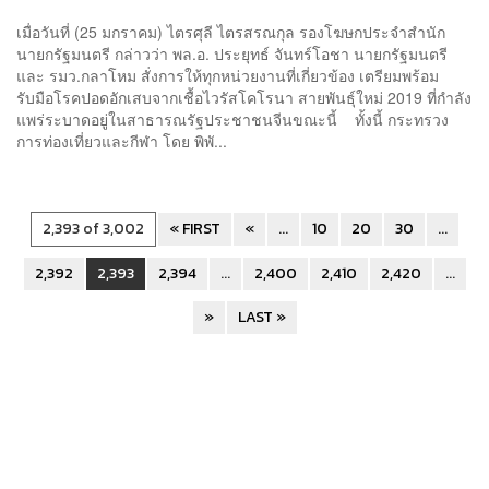
เมื่อวันที่ (25 มกราคม) ไตรศุลี ไตรสรณกุล รองโฆษกประจำสำนัก
นายกรัฐมนตรี กล่าวว่า พล.อ. ประยุทธ์ จันทร์โอชา นายกรัฐมนตรี
และ รมว.กลาโหม สั่งการให้ทุกหน่วยงานที่เกี่ยวข้อง เตรียมพร้อม
รับมือโรคปอดอักเสบจากเชื้อไวรัสโคโรนา สายพันธุ์ใหม่ 2019 ที่กำลัง
แพร่ระบาดอยู่ในสาธารณรัฐประชาชนจีนขณะนี้ ทั้งนี้ กระทรวง
การท่องเที่ยวและกีฬา โดย พิพั...
2,393 of 3,002
« FIRST
«
...
10
20
30
...
2,392
2,393
2,394
...
2,400
2,410
2,420
...
»
LAST »