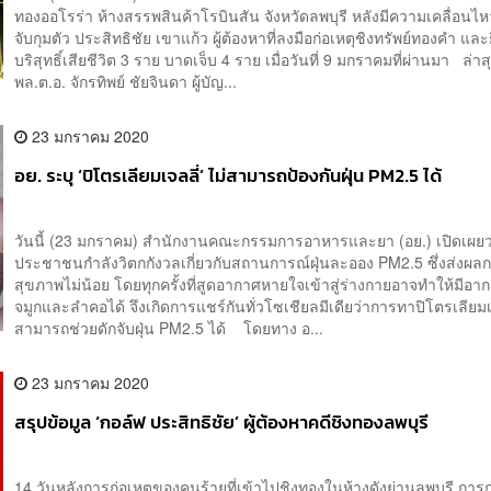
ทองออโรร่า ห้างสรรพสินค้าโรบินสัน จังหวัดลพบุรี หลังมีความเคลื่อนไ
จับกุมตัว ประสิทธิชัย เขาแก้ว ผู้ต้องหาที่ลงมือก่อเหตุชิงทรัพย์ทองคำ และยิ
บริสุทธิ์เสียชีวิต 3 ราย บาดเจ็บ 4 ราย เมื่อวันที่ 9 มกราคมที่ผ่านมา ล่าส
พล.ต.อ. จักรทิพย์ ชัยจินดา ผู้บัญ...
23 มกราคม 2020
อย. ระบุ ‘ปิโตรเลียมเจลลี่’ ไม่สามารถป้องกันฝุ่น PM2.5 ได้
วันนี้ (23 มกราคม) สำนักงานคณะกรรมการอาหารและยา (อย.) เปิดเผยว
ประชาชนกำลังวิตกกังวลเกี่ยวกับสถานการณ์ฝุ่นละออง PM2.5 ซึ่งส่งผล
สุขภาพไม่น้อย โดยทุกครั้งที่สูดอากาศหายใจเข้าสู่ร่างกายอาจทำให้มีอ
จมูกและลำคอได้ จึงเกิดการแชร์กันทั่วโซเชียลมีเดียว่าการทาปิโตรเลียมเจ
สามารถช่วยดักจับฝุ่น PM2.5 ได้ โดยทาง อ...
23 มกราคม 2020
สรุปข้อมูล ‘กอล์ฟ ประสิทธิชัย’ ผู้ต้องหาคดีชิงทองลพบุรี
14 วันหลังการก่อเหตุของคนร้ายที่เข้าไปชิงทองในห้างดังย่านลพบุรี การก่