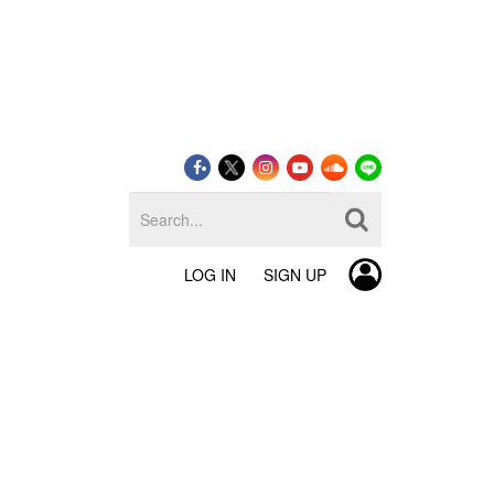
LOG IN
SIGN UP