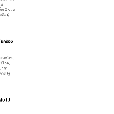
ใน
เด็ก 2 ขวบ
คือ ผู้
ียกร้อง
ระเทศไทย,
้บริโภค,
ะชาชน
นภาครัฐ
ไป ไม่