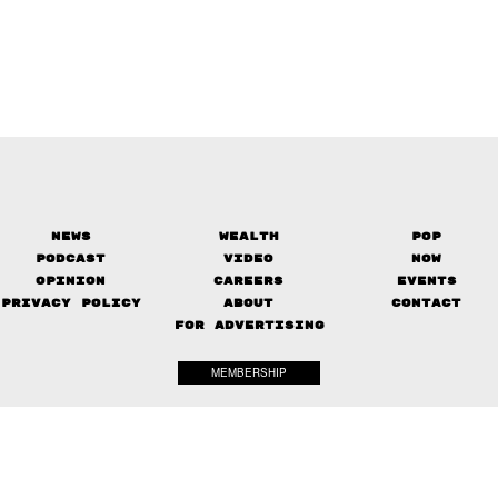
News
Wealth
Pop
Podcast
Video
Now
Opinion
Careers
Events
Privacy Policy
About
Contact
FOR ADVERTISING
MEMBERSHIP
© 2017-
2026
The Standard. All rights reserved.