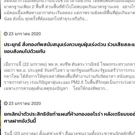
ลดลงมาก เมื่อเทียบกับวานนี้ในช่วงเวลาเดียวกัน โดยพบพื้นที่ริมถนนฝุ่นเ
มาตรฐานเพียง 2 พื้นที่ ส่วนพื้นที่ทั่วไปไม่พบจุดเกินมาตรฐานเลย อย่าง
แม้ตอนนี้มลพิษทางอากาศจะเริ่มลดลง แต่ภาพรวมยังคงมีพื้นที่ฝุ่นเกินมา
น้อย ดังนั้น ทุกครั้งที่ต้องออกไปทำธุระหรือกิจ...
23 มกราคม 2020
ประยุทธ์ สั่งกองทัพสนับสนุนเร่งควบคุมฝุ่นเร่งด่วน ร่วมเสียสละ
ชอบสังคมไปด้วยกัน
เมื่อวานนี้ (22 มกราคม) พล.ท. คงชีพ ตันตระวาณิชย์ โฆษกกระทรวงกล
เผยว่า พล.อ. ประยุทธ์ จันทร์โอชา นายกรัฐมนตรีและรัฐมนตรีว่าการกร
กลาโหม ได้สั่งการให้ทุกเหล่าทัพลงพื้นที่ทำงานร่วมกับจิตอาสา สนับสนุน
ราชการต่างๆ เร่งแก้ปัญหาฝุ่นละออง PM2.5 ในพื้นที่วิกฤตเป็นการเร่งด่
เฉพาะการควบคุมต้นเหตุของปัญหา โดยให้กองทัพอาก...
23 มกราคม 2020
ยกเลิกนำตัวประสิทธิชัยทำแผนที่ห้างทองออโรร่า หลังเตรียมข
ศาลฝากขังวันนี้
วันนี้ (23 มกราคม) ตั้งแต่ช่วงเช้า สื่อมวลชนรวมทั้งประชาชนปักหลักที่บ