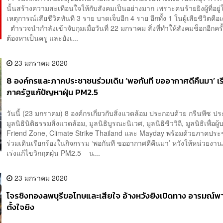
นั้นสร้างความสะเทือนใจให้กับสังคมเป็นอย่างมาก เพราะคนร้ายยิงผู้ที่อยู่
เหตุการณ์เสียชีวิตทันที 3 ราย บาดเจ็บอีก 4 ราย อีกทั้ง 1 ในผู้เสียชีวิตคือ
ตำรวจนำกำลังเข้าจับกุมเมื่อวันที่ 22 มกราคม สิ่งที่ทำให้สังคมช็อกอีกครั้ง
ต้องหาเป็นครู และยังเ...
23 มกราคม 2020
8 องค์กรและภาคประชาชนร่วมเดิน ‘พอกันที ขออากาศดีคืนมา’ เร
ภาครัฐแก้ปัญหาฝุ่น PM2.5
วันนี้ (23 มกราคม) 8 องค์กรเกี่ยวกับสิ่งแวดล้อม ประกอบด้วย กรีนพีซ ป
มูลนิธินิติธรรมสิ่งแวดล้อม, มูลนิธิบูรณะนิเวศ, มูลนิธิชีววิถี, มูลนิธิเพื่อผู
Friend Zone, Climate Strike Thailand และ Mayday พร้อมด้วยภาคปร
ร่วมเดินเรียกร้องในกิจกรรม ‘พอกันที ขออากาศดีคืนมา’ หวังให้หน่วยงา
เร่งแก้ไขวิกฤตฝุ่น PM2.5 น...
23 มกราคม 2020
โจรชิงทองลพบุรีขอโทษและเสียใจ อ้างหวังยิงเปิดทาง อารมณ์พา
ตั้งใจยิง