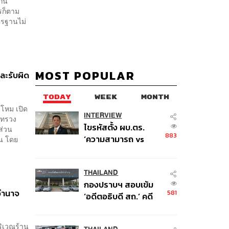
กิน
ไรก็ตาม
ตรฐานไม่
MOST POPULAR
และรับผิด
TODAY
WEEK
MONTH
าโหม เปิด
INTERVIEW
ะทรวง
ไขรหัสตั้ง ผบ.ตร.
ส่วน
883
‘ความสามารถ vs
วน โดย
อาวุโส’ และอนาคตการ
ปฏิรูปสีกากี กับ
พล.ต.อ. เอก อังสนา
THAILAND
กองปราบฯ สอบเข้ม
นนท์
ออำนาจ
581
‘อดีตอธิบดี สถ.’ คดี
ทุจริตสอบท้องถิ่น แจ้ง
6 ข้อหาหนัก จ่อชง
ริเวณร้าน