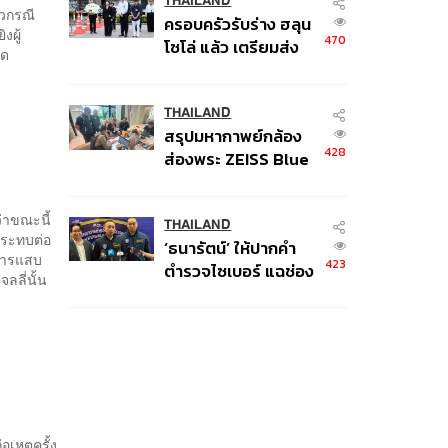
ป.ป.ช. 12 ส.ค. นี้
THAILAND
หวกรณี
ครอบครัวรับร่าง ฮลุน
งผู้
470
โซโล่ แล้ว เตรียมส่ง
ุด
ชันสูตรหาสาเหตุการ
เสียชีวิต
THAILAND
สรุปมหากาพย์กล้อง
428
ส่องพระ ZEISS Blue
Marine จากสัญญา
ผลิต 8.3 ล้าน สู่ข้อ
่าขณะนี้
พิพาท ‘มาเวลล์ฯ’ ฟ้อง
THAILAND
กระทบต่อ
‘ธนารัตน์’ ให้ปากคำ
‘โทน บางแค’ ผิดนัด
าการแสบ
423
ตำรวจไซเบอร์ แฉช่อง
จ่ายหนี้-แอบระบุ
ลลี่นั้น
โหว่ 20 หน่วยงานรัฐ
แบรนด์
ยันไร้นัยทางการเมือง
อเหตุครั้ง