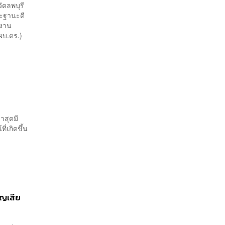
ัดลพบุรี
ละฐานะดี
กงาน
ผบ.ตร.)
่าสุดมี
่เกิดขึ้น
ูญเสีย