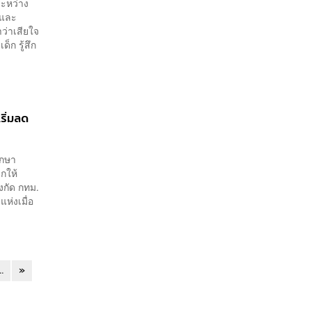
ระหว่าง
วและ
ว่าเสียใจ
็ก รู้สึก
ริ่มลด
ึกษา
กให้
งกัด กทม.
ห่งเมื่อ
..
»