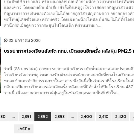
ประสิทธิชัย เขาแก้ว หรือ ผอ.กอล์ฟ ตอบคำถามนักข่าวผ่านทางโทรศัพท์
แถลงข่าว โดยตอบด้วยน้ำเสียงอ้ำอึ้งถึงเหตุจูงใจว่า เกิดจากปัญหาส่วนตั
ปัญหาทางการเงินของตัวเอง ไม่ได้อยากถูกวิสามัญตามข่าว อยากกล่าวคำ
ขอโทษผู้เสียชีวิตและครอบครัว โดยเฉพาะน้องไทตัล ยืนยัน ไม่ได้ตั้งใจยิงเด
สำนึกผิดเมื่อดูข่าวว่ากระสุนไปโดนเด็ก ที่ผ่านมาพยา...
23 มกราคม 2020
บรรยากาศโรงเรียนสังกัด กทม. เปิดสอนอีกครั้ง หลังฝุ่น PM2.5 เ
วันนี้ (23 มกราคม) ภาพบรรยากาศนักเรียนระดับชั้นอนุบาลและประถมศ
โรงเรียนวัดสวนพลู เขตบางรัก ต่างสวมหน้ากากอนามัยที่ทางโรงเรียนแจ
ขณะเข้าแถวทำกิจกรรมภายในอาคาร ซึ่งวันนี้เป็นวันแรกที่โรงเรียนในสั
กลับมาเปิดการเรียนการสอนอีกครั้ง หลังจากที่มีคำสั่งให้ปิดโรงเรียน 437 แ
วานนี้ เนื่องจากสถานการณ์ฝุ่นอยู่ในช่วงวิกฤตหลายพื้นที่ ทำให...
30
...
2,391
2,392
2,393
...
2,400
2,410
2,420
.
LAST »