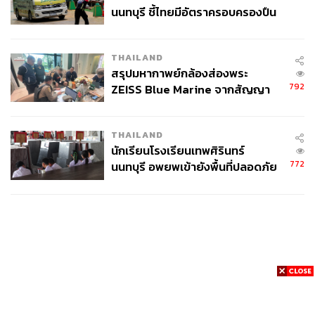
นนทบุรี ชี้ไทยมีอัตราครอบครองปืน
สูงในระดับต้นของภูมิภาค
THAILAND
สรุปมหากาพย์กล้องส่องพระ
792
ZEISS Blue Marine จากสัญญา
ผลิต 8.3 ล้าน สู่ข้อพิพาท ‘มา
เวลล์ฯ’ ฟ้อง ‘โทน บางแค’ ผิดนัด
THAILAND
จ่ายหนี้-แอบระบุแบรนด์
นักเรียนโรงเรียนเทพศิรินทร์
772
นนทบุรี อพยพเข้ายังพื้นที่ปลอดภัย
ชั่วคราว หลังเหตุใช้อาวุธปืนภายใน
โรงเรียนคลี่คลาย
News
Wealth
Pop