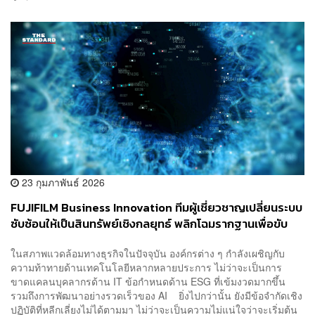
23 กุมภาพันธ์ 2026
FUJIFILM Business Innovation ทีมผู้เชี่ยวชาญเปลี่ยนระบบ
ซับซ้อนให้เป็นสินทรัพย์เชิงกลยุทธ์ พลิกโฉมรากฐานเพื่อขับ
เคลื่อนการเปลี่ยนแปลงโครงสร้างพื้นฐานองค์กร (Ep.1)
ในสภาพแวดล้อมทางธุรกิจในปัจจุบัน องค์กรต่าง ๆ กำลังเผชิญกับ
[ADVERTORIAL]
ความท้าทายด้านเทคโนโลยีหลากหลายประการ ไม่ว่าจะเป็นการ
ขาดแคลนบุคลากรด้าน IT ข้อกำหนดด้าน ESG ที่เข้มงวดมากขึ้น
รวมถึงการพัฒนาอย่างรวดเร็วของ AI ยิ่งไปกว่านั้น ยังมีข้อจำกัดเชิง
ปฏิบัติที่หลีกเลี่ยงไม่ได้ตามมา ไม่ว่าจะเป็นความไม่แน่ใจว่าจะเริ่มต้น