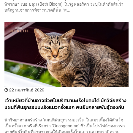
พิพากษา เบธ บลูม (Beth Bloom) ในรัฐฟลอริดา ระบุในคำตัดสินว่า
หลักฐานจากการพิจารณาคดีนั้น "ส...
22 กุมภาพันธ์ 2026
เจ้าเหมียวที่บ้านอาจช่วยไขปริศนามะเร็งในคนได้ นักวิจัยสร้าง
แผนที่พันธุกรรมมะเร็งแมวครั้งแรก พบยีนกลายพันธุ์ตรงกับ
มนุษย์
นักวิทยาศาสตร์สร้าง 'แผนที่พันธุกรรมมะเร็ง' ในแมวเลี้ยงได้สำเร็จ
เป็นครั้งแรก หรือที่เรียกว่า 'Oncogenome' ซึ่งเป็นโปรไฟล์ของการก
ลายพันธุ์ในยีนที่สามารถก่อให้เกิดมะเร็งในแมว และพบว่ามีความ