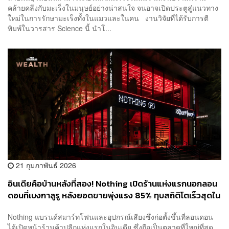
คล้ายคลึงกับมะเร็งในมนุษย์อย่างน่าสนใจ จนอาจเปิดประตูสู่แนวทาง
ใหม่ในการรักษามะเร็งทั้งในแมวและในคน งานวิจัยที่ได้รับการตี
พิมพ์ในวารสาร Science นี้ นำโ...
21 กุมภาพันธ์ 2026
อินเดียคือบ้านหลังที่สอง! Nothing เปิดร้านแห่งแรกนอกลอน
ดอนที่เบงกาลูรู หลังยอดขายพุ่งแรง 85% ทุบสถิติโตเร็วสุดใน
ประเทศ
Nothing แบรนด์สมาร์ทโฟนและอุปกรณ์เสียงซึ่งก่อตั้งขึ้นที่ลอนดอน
ได้เปิดหน้าร้านค้าปลีกแห่งแรกในอินเดีย ซึ่งถือเป็นตลาดที่ใหญ่ที่สุด