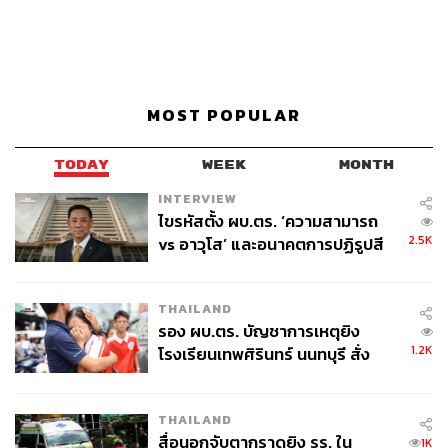
MOST POPULAR
TODAY
WEEK
MONTH
INTERVIEW
ไขรหัสตั้ง ผบ.ตร. ‘ความสามารถ
2.5K
vs อาวุโส’ และอนาคตการปฏิรูปสี
กากี กับ พล.ต.อ. เอก อังสนานนท์
THAILAND
รอง ผบ.ตร. บัญชาการเหตุยิง
1.2K
โรงเรียนเทพศิรินทร์ นนทบุรี สั่ง
ค้นหา 2 รอบยืนยันไร้คนติดค้าง พบ
ศพปู่-ย่าที่บ้านพักผู้ก่อเหตุ
THAILAND
สื่อนอกจับตากราดยิง รร. ใน
1K