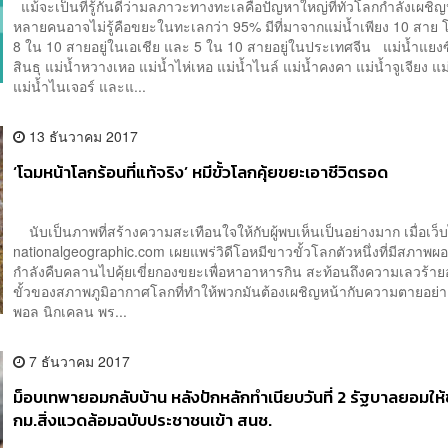
แม้จะเป็นที่รู้กันดีว่ามลภาวะทางทะเลคือปัญหาใหญ่ที่ทั่วโลกกำลังเผชิญห
หลายคนอาจไม่รู้คือขยะในทะเลกว่า 95% มีที่มาจากแม่น้ำเพียง 10 สาย 
8 ใน 10 สายอยู่ในเอเชีย และ 5 ใน 10 สายอยู่ในประเทศจีน แม่น้ำแยงซี
สินธุ แม่น้ำหวางเหอ แม่น้ำไห่เหอ แม่น้ำไนล์ แม่น้ำคงคา แม่น้ำจูเจียง แม่
แม่น้ำไนเจอร์ และแ...
13 ธันวาคม 2017
‘โฉมหน้าโลกร้อนที่แท้จริง’ หมีขั้วโลกคุ้ยขยะเอาชีวิตรอด
นับเป็นภาพที่สร้างความสะเทือนใจให้กับผู้พบเห็นเป็นอย่างมาก เมื่อเว็
nationalgeographic.com เผยแพร่วิดีโอหมีขาวขั้วโลกตัวหนึ่งที่มีสภา
กำลังคืบคลานไปคุ้ยเขี่ยกองขยะเพื่อหาอาหารกิน สะท้อนถึงความเลวร้าย
ขั้วของสภาพภูมิอากาศโลกที่ทำให้พวกมันต้องเผชิญหน้ากับความตายอย
พอล นิกเคลน พร...
7 ธันวาคม 2017
ม็อบเทพายอมกลับบ้าน หลังปักหลักทำเนียบวันที่ 2 รัฐบาลยอมให้
กม.สิ่งแวดล้อมฉบับประชาชนเข้า สนช.