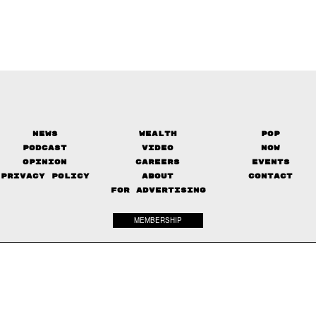
News
Wealth
Pop
Podcast
Video
Now
Opinion
Careers
Events
Privacy Policy
About
Contact
FOR ADVERTISING
MEMBERSHIP
© 2017-
2026
The Standard. All rights reserved.