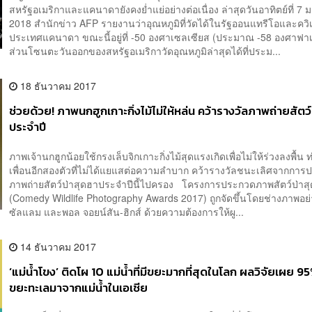
สหรัฐอเมริกาและแคนาดายังคงย่ำแย่อย่างต่อเนื่อง ล่าสุดวันอาทิตย์ที่ 7
2018 สำนักข่าว AFP รายงานว่าอุณหภูมิที่วัดได้ในรัฐออนแทรีโอและควิ
ประเทศแคนาดา ขณะนี้อยู่ที่ -50 องศาเซลเซียส (ประมาณ -58 องศาฟ
ส่วนโซนตะวันออกของสหรัฐอเมริกาวัดอุณหภูมิล่าสุดได้ที่ประม...
18 ธันวาคม 2017
ช่วยด้วย! ภาพนกฮูกเกาะกิ่งไม้ไม่ให้หล่น คว้ารางวัลภาพถ่ายสัตว
ประจำปี
ภาพเจ้านกฮูกน้อยใช้กรงเล็บจิกเกาะกิ่งไม้สุดแรงเกิดเพื่อไม่ให้ร่วงลงพื้น
เพื่อนอีกสองตัวที่ไม่ได้แยแสต่อความลำบาก คว้ารางวัลชนะเลิศจากกา
ภาพถ่ายสัตว์ป่าสุดฮาประจำปีนี้ไปครอง โครงการประกวดภาพสัตว์ป่าส
(Comedy Wildlife Photography Awards 2017) ถูกจัดขึ้นโดยช่างภาพอย
ซัลแลม และพอล จอยน์สัน-ฮิกส์ ด้วยความต้องการให้ผู...
14 ธันวาคม 2017
‘แม่น้ำโขง’ ติดโผ 10 แม่น้ำที่มีขยะมากที่สุดในโลก ผลวิจัยเผย 
ขยะทะเลมาจากแม่น้ำในเอเชีย