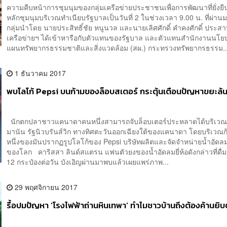
ความคืบหน้าการชุมนุมของกลุ่มเครือข่ายประชาชนเพื่อการพัฒนาที่ยั่งยืน 
หลักชุมนุมบริเวณทำเนียบรัฐบาลเป็นวันที่ 2 ในช่วงเวลา 9.00 น. ที่ผ่าน
กลุ่มนำโดย นายประสิทธิ์ชัย หนูนวล และนายเลิศศักดิ์ คำคงศักดิ์ ประ
เครือข่ายฯ ได้เข้าหารือกับตัวแทนของรัฐบาล และตัวแทนสำนักงานนโ
แผนทรัพยากรธรรมชาติและสิ่งแวดล้อม (สผ.) กระทรวงทรัพยากรธรรม..
1 ธันวาคม 2017
พบโลโก้ Pepsi บนก้ามของล็อบสเตอร์ กระตุ้นเตือนปัญหาขยะล้
นักตกปลาชาวแคนาดาคนหนึ่งสามารถจับล็อบเตอร์ประหลาดได้บริเวณ
มานัน รัฐนิวบรันส์วิก ทางทิศตะวันออกเฉียงใต้ของแคนาดา โดยบริเวณก
หนึ่งของมันปรากฏรูปโลโก้ของ Pepsi บริษัทผลิตและจัดจำหน่ายน้ำอัดลมช
ของโลก คาริสสา ลินด์สแตรน แฟนตัวยงของน้ำอัดลมยี่ห้อดังกล่าวที่ด
12 กระป๋องต่อวัน บังเอิญผ่านมาพบแล้วเผยแพร่ภาพ...
29 พฤศจิกายน 2017
รื้อปมปัญหา ‘โรงไฟฟ้าถ่านหินเทพา’ ทำไมชาวบ้านถึงต้องค้านยิบ