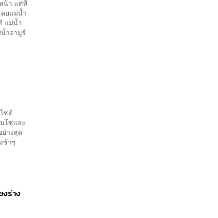
น้า แต่ที่
โดยแม่น้ำ
 แม่น้ำ
น้ำอามูร์
บไซต์
พผอมโซและ
อย่างสุด
่างช้าๆ
ชงร่าง