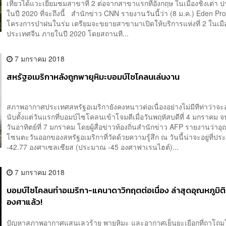
เที่ยวได้แวะเยี่ยมชมสาขาที่ 2 ต่อจากสาขาแรกที่อังกฤษ ในเมืองชิงเต่า 
ในปี 2020 ที่จะถึงนี้ สำนักข่าว CNN รายงานวันนี้ว่า (8 ม.ค.) Eden Pro
โครงการป่าฝนในร่ม เตรียมจะขยายสาขามาเปิดให้บริการแห่งที่ 2 ในเมือ
ประเทศจีน ภายในปี 2020 โดยสถานที...
7 มกราคม 2018
สหรัฐอเมริกาหลังถูกพายุหิมะบอมบ์ไซโคลนเล่นงาน
สภาพอากาศประเทศสหรัฐอเมริกายังคงหนาวต่อเนื่องอย่างไม่มีทีท่าว่าจะอุ
นับตั้งแต่วันแรกที่บอมบ์ไซโคลนเข้าโจมตีเมื่อวันพฤหัสบดีที่ 4 มกราคม จ
วันอาทิตย์ที่ 7 มกราคม โดยผู้สื่อข่าวท้องถิ่นสำนักข่าว AFP รายงานว่าอุ
โซนตะวันออกของสหรัฐอเมริกาที่วัดด้วยความรู้สึก ณ วันนี้น่าจะอยู่ที่ป
-42.77 องศาเซลเซียส (ประมาณ -45 องศาฟาเรนไฮต์)...
7 มกราคม 2018
บอมบ์ไซโคลนทำอเมริกา-แคนาดาวิกฤตต่อเนื่อง ล่าสุดอุณหภูมิ
องศาแล้ว!
ปัญหาสภาพอากาศแสนเลวร้าย พายุหิมะ และอากาศเย็นยะเยือกที่ถาโถมใ