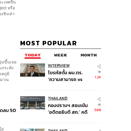
ประเทศจีน
ject หรือ
งชิงเต่า
MOST POPULAR
TODAY
WEEK
MONTH
่นขึ้นเลย
INTERVIEW
นกระทั่ง
ไขรหัสตั้ง ผบ.ตร.
ณหภูมิ
1.2K
‘ความสามารถ vs
ระมาณ
อาวุโส’ และอนาคตการ
ปฏิรูปสีกากี กับ
พล.ต.อ. เอก อังสนา
THAILAND
กองปราบฯ สอบเข้ม
นนท์
ติดลบ 50
588
‘อดีตอธิบดี สถ.’ คดี
ทุจริตสอบท้องถิ่น แจ้ง
6 ข้อหาหนัก จ่อชง
ส่
THAILAND