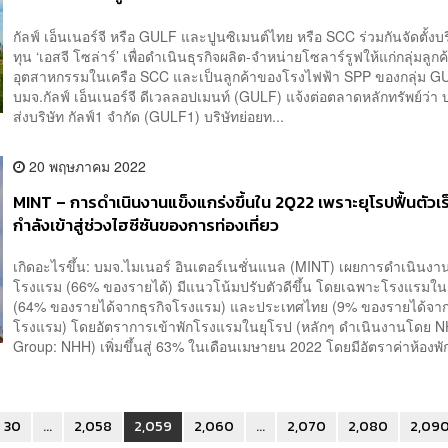
กัลฟ์ เอ็นเนอร์จี หรือ GULF และปูนซิเมนต์ไทย หรือ SCC ร่วมกันจัดตั้งบร
ทุน ‘เอสจี โซล่าร์’ เพื่อดำเนินธุรกิจผลิต-จำหน่ายโซลาร์รูฟให้แก่กลุ่มลูกค
อุตสาหกรรมในเครือ SCC และเป็นลูกค้าของโรงไฟฟ้า SPP ของกลุ่ม 
บมจ.กัลฟ์ เอ็นเนอร์จี ดีเวลลอปเมนท์ (GULF) แจ้งต่อตลาดหลักทรัพย์ว่า บ
ส่งบริษัท กัลฟ์1 จำกัด (GULF1) บริษัทย่อยท...
20 พฤษภาคม 2022
MINT – การดำเนินงานแข็งแกร่งขึ้นใน 2Q22 เพราะยุโรปฟื้นตัวเ
กำลังเข้าสู่ช่วงไฮซีซันของการท่องเที่ยว
เกิดอะไรขึ้น: บมจ.ไมเนอร์ อินเตอร์เนชั่นแนล (MINT) เผยการดำเนินงาน
โรงแรม (66% ของรายได้) มีแนวโน้มปรับตัวดีขึ้น โดยเฉพาะโรงแรมใน
(64% ของรายได้จากธุรกิจโรงแรม) และประเทศไทย (9% ของรายได้จากธ
โรงแรม) โดยอัตราการเข้าพักโรงแรมในยุโรป (หลักๆ ดำเนินงานโดย N
Group: NHH) เพิ่มขึ้นสู่ 63% ในเดือนเมษายน 2022 โดยมีอัตราค่าห้องพักเ
30
...
2,058
2,059
2,060
...
2,070
2,080
2,09