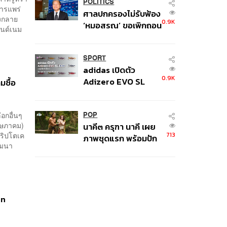
หน้าอก’ ครูถูกยิง 4 นัด
POLITICS
ารแพร่
ศาลปกครองไม่รับฟ้อง
จากระยะไกล
ังกลาย
0.9K
‘หมอสรณ’ ขอเพิกถอน
รนด์เนม
มติสรรหา กสทช. ชี้ยัง
ไม่ใช่ผู้เดือดร้อนเสีย
หาย
SPORT
adidas เปิดตัว
0.9K
Adizero EVO SL
มซื้อ
EXO คอลเล็กชันพิเศษ
รับฤดูกาล College
ือกอื่นๆ
Football
POP
 พฤษภาคม)
นาคี๓ ครุฑา นาคี เผย
713
คริปโตเค
ภาพชุดแรก พร้อมปัก
พัฒนา
วันฉาย 22 ต.ค. นี้
an