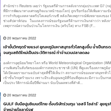
สำนักข่าว Reuters เผยว่า รัฐมนตรีด้านการคลังจากกลุ่มประเทศ G7 (กล
ที่มีการพัฒนาทางเศรษฐกิจแนวหน้าของโลก) ถูกเรียกร้องให้เพิ่มความเข
การกำกับดูแลตลาดคริปโตเคอร์เรนซี หลังเกิดเหตุการณ์พังทลายลงของ
ช่วงสัปดาห์ก่อน ในแถลงการณ์ของรัฐมนตรีด้านการเงินกล่าวว่า หลังจา
เหตุการณ์ความปั่นป่วนในโลกการเงิน (คริปโต) ทาง FSB (F...
20 พฤษภาคม 2022
เข้าขั้นวิกฤตร้ายแรง! อุณหภูมิมหาสมุทรทั่วโลกสูงขึ้น น้ำเป็นก
จนทุบสถิติใหม่เป็นประวัติการณ์ ทำจำนวนปลาลดลง
องค์การอุตุนิยมวิทยาโลก หรือ World Meteorological Organization (W
งานพิเศษในสังกัดขององค์การสหประชาชาติ (UN) ที่ดูแลเรื่องสภาพภูม
ได้เปิดเผยรายงานฉบับล่าสุดที่ชี้ให้เห็นว่า สถานการณ์ของมหาสมุทรทั่ว
เข้าขั้นวิกฤตร้ายแรง เพราะมีระดับอุณหภูมิที่ร้อนที่สุดและมีภาวะเป็นกรด
เป็นประวัติการณ์เมื่อปีที่ผ่านมา นับเป็นผลพวงที่สำคั...
20 พฤษภาคม 2022
GULF จับมือปูนซิเมนต์ไทย ตั้งบริษัทร่วมทุน ‘เอสจี โซล่าร์’ ลุยธุ
จำหน่ายโซลาร์รูฟ