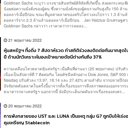
Goldman Sachs ระบุว่า แรงขายสินทรัพย์ดิจิทัลที่เกิดขึ้น ส่งผลกระทบเพี
น้อยต่อความมั่งคั่งของผู้คน ซึ่งความมั่งคั่งของผู้คนรวมกันสูงถึง 150 ล้า
ดอลลาร์เมื่อปีก่อน ขณะที่มูลค่าตลาดของคริปโตร่วงลงไปราว 1.3 ล้านล
ดอลลาร์จาก 2.3 ล้านล้านดอลลาร์เมื่อปีก่อน Jan Hatzius นักเศรษฐศ
Goldman Sachs กล่าวว่า เราคาดว่าการลดลง...
21 พฤษภาคม 2022
หุ้นสหรัฐฯ ทิ้งดิ่ง 7 สัปดาห์รวด ทำสถิติร่วงลงติดต่อกันมากสุด
ปี ด้านนักวิเคราะห์มองเป้าหมายดัชนีต่างกันถึง 37%
ความเคลื่อนไหวตลาดหุ้นสหรัฐฯ เมื่อคืนที่ผ่านมา (20 พฤษภาคม) ปรับตั
เนื่องเป็นสัปดาห์ที่ 7 ติดต่อกัน โดยดัชนีหลักอย่าง Dow Jones, S&P 500
Nasdaq ปรับตัวลง 13.97, 18.14 และ 27.42% ตามลำดับ จากปลายปีก่อ
ปัจจัยกดดันตลาดในครั้งนี้มาจากทั้งเรื่องของการดึงสภาพคล่องออกจาก
ธนาคารกลางสหรัฐฯ นอกจากนี้ ยังมีประเด็นกดดันจากเรื่องของสงคร...
20 พฤษภาคม 2022
การพังทลายของ UST และ LUNA เป็นเหตุ กลุ่ม G7 ถูกบีบให้เร่
คุมเหรียญ Stablecoin