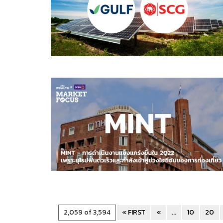
2,059 of 3,594
« FIRST
«
...
10
20