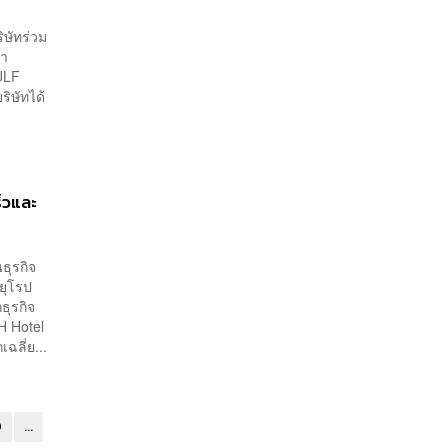
ิษัทร่วม
้า
GULF
ริษัทได้
ร็วและ
ธุรกิจ
ยุโรป
ุรกิจ
H Hotel
ฉลี่ย...
0
...