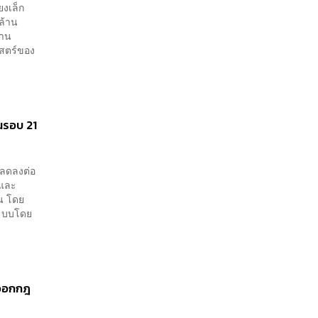
ยงเล็ก
นล้าน
้าน
าสตร์ของ
ในรอบ 21
วลดลงต่อ
 และ
น โดย
ระบบโดย
งออกกฎ