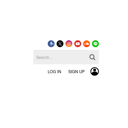
LOG IN
SIGN UP