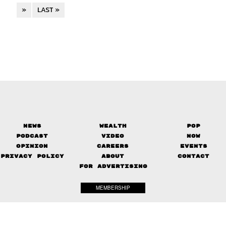
»
LAST »
News
Wealth
Pop
Podcast
Video
Now
Opinion
Careers
Events
Privacy Policy
About
Contact
FOR ADVERTISING
MEMBERSHIP