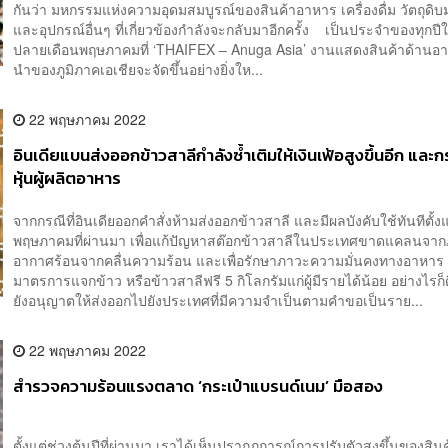
กันว่า มหกรรมแห่งความอุดมสมบูรณ์ของสินค้าอาหาร เครื่องดื่ม วัตถุดิ
และอุปกรณ์อื่นๆ ที่เกี่ยวข้องกำลังจะกลับมาอีกครั้ง เป็นประจำของทุกปี
ปลายเดือนพฤษภาคมที่ ‘THAIFEX – Anuga Asia’ งานแสดงสินค้าด้านอา
นำของภูมิภาคเอเชียจะจัดขึ้นอย่างยิ่งให...
22 พฤษภาคม 2022
อินเดียแบนส่งออกข้าวสาลีกำลังซ้ำเติมให้เงินเฟ้อสูงขึ้นอีก และ
หุ้นผู้ผลิตอาหาร
จากกรณีที่อินเดียออกคำสั่งห้ามส่งออกข้าวสาลี และมีผลบังคับใช้ทันทีตั้งแต
พฤษภาคมที่ผ่านมา เพื่อแก้ปัญหาสต๊อกข้าวสาลีในประเทศขาดแคลนจา
อากาศร้อนจากคลื่นความร้อน และเพื่อรักษาภาวะความมั่นคงทางอาหาร 
มาตรการแจกข้าว หรือข้าวสาลีฟรี 5 กิโลกรัมแก่ผู้มีรายได้น้อย อย่างไรก็
ยังอนุญาตให้ส่งออกไปยังประเทศที่มีความจำเป็นตามคำขอเป็นราย...
22 พฤษภาคม 2022
สำรวจความร้อนแรงตลาด ‘กระเป๋าแบรนด์เนม’ มือสอง
ตั้งแต่ช่วงต้นปีที่ผ่านมา เราได้เห็นปรากฏการณ์การปรับตัวสูงขึ้นของสิน