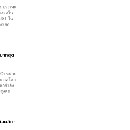
ุ่มประเทศ
้มงวดใน
 UST ใน
กเกิด
รดมากสุด
MO) หน่วย
ิอากาศโลก
โลกกำลัง
สูงสุด
รกิจผลิต-