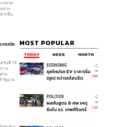
บมากมาย
ในช่วง
หารชั้น
MOST POPULAR
กระทบต่อ
TODAY
WEEK
MONTH
่วันที่ 13
ECONOMIC
กภาวะ
ยุคใหม่รถ EV ราคาเริ่ม
ผ่าน
1.8K
(ถูก) กว่ารถไฮบริด
ดี รัฐบาล
หลังต้นทุนแบตเตอรี่ลด
ลง - จีนแห่บุกตลาด
เกิดใหม่
POLITICS
ผลชันสูตร 8 ศพ เหตุ
1.3K
ยิงใน รร. เทพศิรินทร์
นนทบุรี พบกระสุนเข้า
จุดสำคัญ ‘ศีรษะ-
ค้าหรูหรา