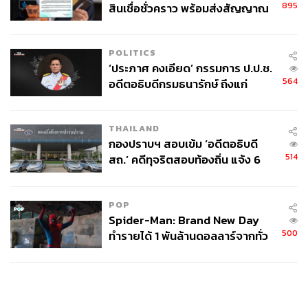
895
สินเชื่อชั่วคราว พร้อมส่งสัญญาณ
เตือนกลุ่มกู้เงินผิดวัตถุประสงค์-ให้
ข้อมูลเท็จ เตรียมดำเนินคดีเด็ดขาด
POLITICS
‘ประภาศ คงเอียด’ กรรมการ ป.ป.ช.
564
อดีตอธิบดีกรมธนารักษ์ ถึงแก่
อนิจกรรม
THAILAND
กองปราบฯ สอบเข้ม ‘อดีตอธิบดี
514
สถ.’ คดีทุจริตสอบท้องถิ่น แจ้ง 6
ข้อหาหนัก จ่อชง ป.ป.ช. 12 ส.ค. นี้
POP
Spider-Man: Brand New Day
500
ทำรายได้ 1 พันล้านดอลลาร์จากทั่ว
โลกภายใน 6 วัน