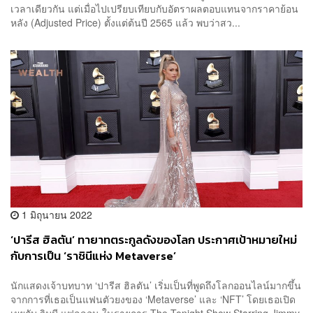
เวลาเดียวกัน แต่เมื่อไปเปรียบเทียบกับอัตราผลตอบแทนจากราคาย้อน
หลัง (Adjusted Price) ตั้งแต่ต้นปี 2565 แล้ว พบว่าสว...
1 มิถุนายน 2022
‘ปารีส ฮิลตัน’ ทายาทตระกูลดังของโลก ประกาศเป้าหมายใหม่
กับการเป็น ‘ราชินีแห่ง Metaverse’
นักแสดงเจ้าบทบาท ‘ปารีส ฮิลตัน’ เริ่มเป็นที่พูดถึงโลกออนไลน์มากขึ้น
จากการที่เธอเป็นแฟนตัวยงของ ‘Metaverse’ และ ‘NFT’ โดยเธอเปิด
เผยกับ จิมมี แฟลลอน ในรายการ The Tonight Show Starring Jimmy