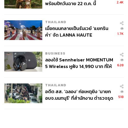
2.4K
พร้อมปักวันฉาย 22 ต.ค. นี้
THAILAND
เมื่อถนนกลายเป็นรันเวย์ ‘แยกริน
1.7K
คำ’ จัด LANNA HAUTE
COUTURE กลางสายฝน
BUSINESS
ลองใช้ Sennheiser MOMENTUM
628
5 Wireless หูฟัง 14,990 บาท ที่ให้
ผู้ใช้ถอดเปลี่ยนแบตเองได้ ก่อนกฎ
EU บังคับปีหน้า
THAILAND
อดีต สส. ‘ฉลอง’ ก่อเหตุยิง ‘นายก
518
อบจ.นนทบุรี’ ที่สำนักงาน ตำรวจรุด
ลงพื้นที่