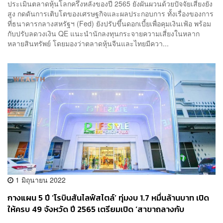
ประเมินตลาดหุ้นโลกครึ่งหลังของปี 2565 ยังผันผวนด้วยปัจจัยเสี่ยงยัง
สูง กดดันการเติบโตของเศรษฐกิจและผลประกอบการ ทั้งเรื่องของการ
ที่ธนาคารกลางสหรัฐฯ (Fed) ยังปรับขึ้นดอกเบี้ยเพื่อคุมเงินเฟ้อ พร้อม
กับปรับลดวงเงิน QE แนะนำนักลงทุนกระจายความเสี่ยงในหลาก
หลายสินทรัพย์ โดยมองว่าตลาดหุ้นจีนและไทยมีควา...
1 มิถุนายน 2022
กางแผน 5 ปี ‘โรบินสันไลฟ์สไตล์’ ทุ่มงบ 1.7 หมื่นล้านบาท เปิด
ให้ครบ 49 จังหวัด ปี 2565 เตรียมเปิด ‘สาขาถลางกับ
ราชพฤกษ์’ ส.ค. และ ต.ค. นี้