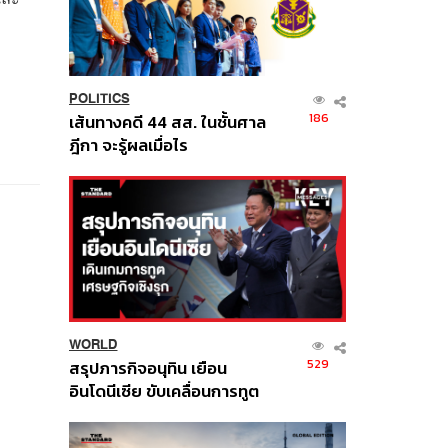
POLITICS
186
เส้นทางคดี 44 สส. ในชั้นศาล
ฎีกา จะรู้ผลเมื่อไร
WORLD
529
สรุปภารกิจอนุทิน เยือน
อินโดนีเซีย ขับเคลื่อนการทูต
เศรษฐกิจเชิงรุก ประกาศหุ้น
ส่วนยุทธศาสตร์ไทย –