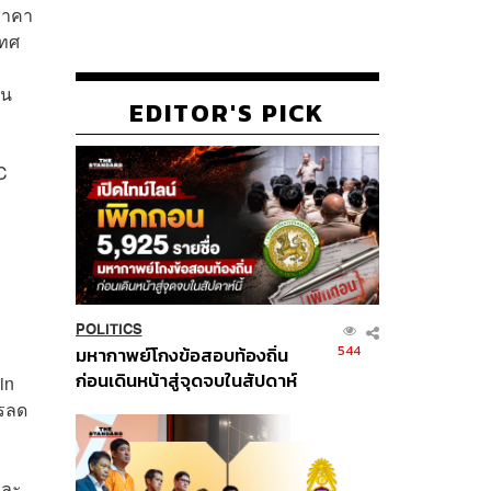
ราคา
เทศ
ิน
EDITOR'S PICK
C
POLITICS
544
มหากาพย์โกงข้อสอบท้องถิ่น
ก่อนเดินหน้าสู่จุดจบในสัปดาห์
in
นี้
ารลด
และ