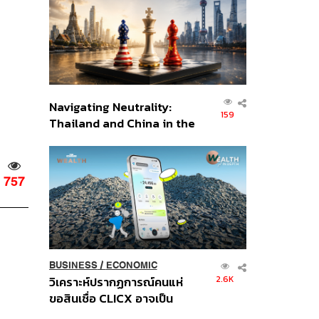
อินโดนีเซีย
Navigating Neutrality:
159
Thailand and China in the
Age of a New Global
Order
757
BUSINESS
/
ECONOMIC
2.6K
วิเคราะห์ปรากฏการณ์คนแห่
ขอสินเชื่อ CLICX อาจเป็น
เพียงยอดภูเขาน้ำแข็ง ของ