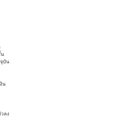
็
้น
จุบัน
งิน
ตัวลง