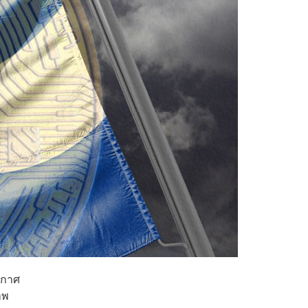
ะกาศ
าพ