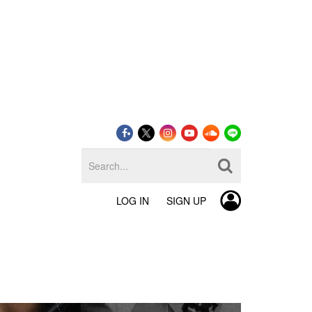
LOG IN
SIGN UP