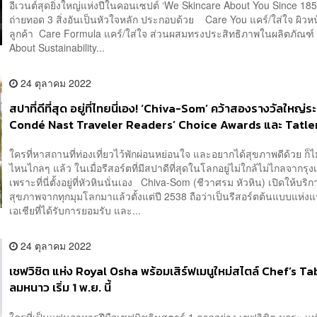
อีเวนต์สุดยิ่งใหญ่แห่งปีในคอนเซปต์ ‘We Skincare About You Since 1851’
ถ่ายทอด 3 สิ่งอันเป็นหัวใจหลัก ประกอบด้วย Care You แคร์/ใส่ใจ ผิวห
ลูกค้า Care Formula แคร์/ใส่ใจ ส่วนผสมทรงประสิทธิภาพในผลิตภัณฑ์
About Sustainability...
24 ตุลาคม 2022
สปาที่ดีที่สุด อยู่ที่ไทยนี่เอง! ‘Chiva-Som’ คว้าสองรางวัลใหญ่ร
Condé Nast Traveler Readers’ Choice Awards และ Tatle
Awards 2022
ใครที่หาสถานที่ท่องเที่ยวไว้พักผ่อนหย่อนใจ และอยากได้สุขภาพดีด้วย ก็ไ
ไหนไกลๆ แล้ว ในเมื่อรีสอร์ตที่มีสปาดีที่สุดในโลกอยู่ไม่ใกล้ไม่ไกลจากรุ
เพราะที่นี่ตั้งอยู่ที่หัวหินนั่นเอง Chiva-Som (ชีวาศรม หัวหิน) เปิดให้บริกา
สุขภาพจากทุกมุมโลกมาแล้วตั้งแต่ปี 2538 ถือว่าเป็นรีสอร์ตต้นแบบแห่ง
เอเชียที่ได้รับการยอมรับ และ...
24 ตุลาคม 2022
เชฟวิชิต แห่ง Royal Osha พร้อมเสิร์ฟเมนูใหม่สไตล์ Chef’s Tab
ลมหนาว เริ่ม 1 พ.ย. นี้
ใครที่เป็นแฟนอาหารฝีมือเชฟมิชลินสตาร์ 1 ดาวอย่าง เชฟวิชิต มุกุระ แห