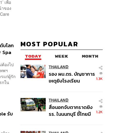
 เพื่อ
น้าของ
 Care
MOST POPULAR
ะดับโลก
r Spa
TODAY
WEEK
MONTH
ม่ต้องไป
THAILAND
งเทพฯ
รอง ผบ.ตร. บัญชาการ
รแก่ผู้รัก
1.3K
เหตุยิงโรงเรียน
แรกใน
เทพศิรินทร์ นนทบุรี สั่ง
ค้นหา 2 รอบยืนยันไร้
คนติดค้าง พบศพปู่-ย่า
THAILAND
สื่อนอกจับตากราดยิง
ที่บ้านพักผู้ก่อเหตุ
1.2K
le รับ
รร. ในนนทบุรี ชี้ไทยมี
อัตราครอบครองปืนสูง
ในระดับต้นของภูมิภาค
่งห้อง