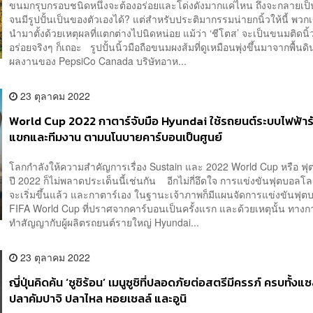
ขนมกรุบกรอบชนิดหนึ่งจะต้องอร่อยและโด่งดังมากแค่ไหน ถึงจะกลายเ
จนมีรูปปั้นเป็นของตัวเองได้? แต่สำหรับประติมากรรมน่ายกนิ้วให้นี้ พว
นำมาตั้งด้วยเหตุผลที่แตกต่างไปนิดหน่อย แม้ว่า ‘ชีโตส’ จะเป็นขนมติดนิ้
อร่อยจริงๆ ก็เถอะ รูปปั้นนิ้วมือถือขนมผงส้มที่ดูเหมือนพุ่งขึ้นมาจากพื้นดิน
ผลงานของ PepsiCo Canada บริษัทอาห...
23 ตุลาคม 2022
World Cup 2022 กาตาร์จับมือ Hyundai ใช้รถยนต์ระบบไฟฟ้าร
แขกและทีมงาน ตามนโนบายคาร์บอนเป็นศูนย์
โลกกำลังให้ความสำคัญการเรื่อง Sustain และ 2022 World Cup หรือ ฟ
ปี 2022 ก็ไม่พลาดประเด็นนี้เช่นกัน อีกไม่กี่อึดใจ การแข่งขันฟุตบอลโ
จะเริ่มขึ้นแล้ว และกาตาร์เอง ในฐานะเจ้าภาพก็มีแผนจัดการแข่งขันฟุ
FIFA World Cup ที่ปราศจากคาร์บอนเป็นครั้งแรก และด้วยเหตุนั้น ทางกา
ทำสัญญากับผู้ผลิตรถยนต์รายใหญ่ Hyundai...
23 ตุลาคม 2022
ญี่ปุ่นคิดค้น ‘ซูชิร้อน’ เมนูซูชิที่ปลอดภัยต่อสตรีมีครรภ์ ครบทั้ง
ปลาคัมปาจิ ปลาไหล หอยเชลล์ และอูนิ