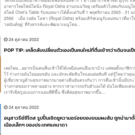
อาหารไทยไฟน์ไดนิ่ง Royal Osha ย่านถนนวิทยุ เตรียมตัวไปพบกับเมนูให
สไตล์ Chef’s Table รับลมหนาวได้ตั้งแต่วันที่ 1 พฤศจิกายน 2565 - 31 
2566 เมื่อ รอยัล โอชา (Royal Osha) พร้อมเสิร์ฟเมนูรับลมหนาวที่มาใน
‘เหมันต์ฤดู’ ที่รังสรรค์และพัฒนาเมนูโดย...
24 ตุลาคม 2022
POP TIP: เคล็ดลับเปลี่ยนตัวเองเป็นคนใหม่ที่ตื่นเช้ากว่าเดิมจนเป็
เคยไหม...อยากเป็นคนตื่นเช้าให้ได้เหมือนคนอื่นเขาบ้าง แต่พอตั้งนาฬิกา
ไว้ ร่างกายมันไม่ยอมขยับ และมักจะตัดสินใจนอนต่อทันที แต่รู้ไหมว่าค
ผู้เชี่ยวชาญด้านสุขภาพมากมายต่างยืนยันตรงกันว่า การตื่นเช้านั้นมีปร
ร่างกายของเราหลายอย่าง หากเราสามารถปรับตัวเองได้ มันไม่เพียงแต่จะ
เรารีเซ็ตรูปแบบการนอนที่ดีขึ้น ซึ่งดีต่อสุขภาพมากขึ้น...
24 ตุลาคม 2022
อนุสาวรีย์ชีโตส รูปปั้นเชิดชูความอร่อยของขนมผงส้ม ถูกนำมาตั้
เมืองเล็กๆ ของประเทศแคนาดา