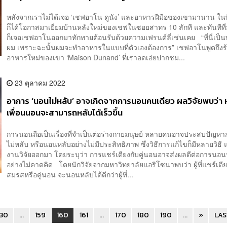
หลังจากเราไม่ได้เจอ ‘เชฟอาโน ดูนัง’ และอาหารฝีมือของเขามานาน ในที่
ก็ได้โอกาสมาเยี่ยมบ้านหลังใหม่ของเชฟในซอยสาทร 10 สักที และทันทีที่
ก็เจอเชฟอาโนออกมาทักทายต้อนรับด้วยความเฟรนด์ลี่เช่นเคย “ที่นี่เป็
ผม เพราะฉะนั้นผมจะทำอาหารในแบบที่ตัวเองต้องการ” เชฟอาโนพูดถึงร
อาหารใหม่ของเขา ‘Maison Dunand’ ที่เราอดเอ่ยปากชม...
23 ตุลาคม 2022
อาการ ‘นอนไม่หลับ’ อาจเกิดจากการนอนคนเดียว ผลวิจัยพบว่า 
เพื่อนนอนจะสามารถหลับได้เร็วขึ้น
การนอนถือเป็นเรื่องที่จำเป็นต่อร่างกายมนุษย์ หลายคนอาจประสบปัญ
ไม่หลับ หรือนอนหลับอย่างไม่มีประสิทธิภาพ ซึ่งวิธีการแก้ไขก็มีหลายวิธี แ
งานวิจัยออกมา โดยระบุว่า การแชร์เตียงกับคู่นอนอาจส่งผลดีต่อการนอน
อย่างไม่คาดคิด โดยนักวิจัยจากมหาวิทยาลัยแอริโซนาพบว่า ผู้ที่แชร์เตียง
สมรสหรือคู่นอน จะนอนหลับได้ดีกว่าผู้ที่...
30
...
159
160
161
...
170
180
190
...
»
LAS