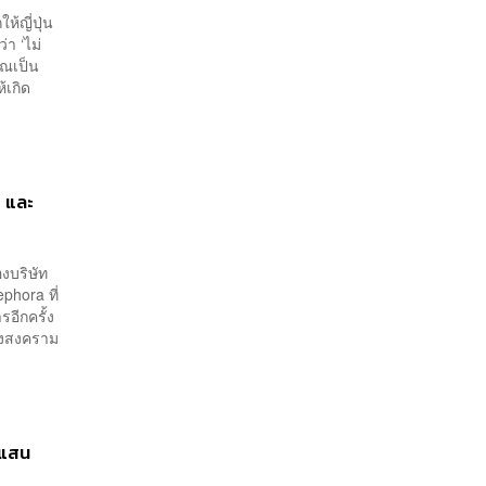
้ญี่ปุ่น
า ‘ไม่
ุณเป็น
้เกิด
é และ
งบริษัท
phora ที่
รอีกครั้ง
กลางสงคราม
นแสน