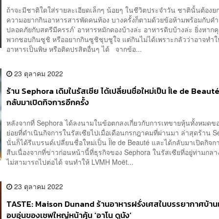
ถ้าจะมีชาติใดใส่รายละเอียดเล็กๆ น้อยๆ ในชีวิตประจำวัน ชาตินั้นต้องยกให
ความอยากกินอาหารสารพัดคนท้อง บางครั้งก็ตามด้วยข้อห้ามพร้อมกับคำว่
ปลอดภัยกับสตรีมีครรภ์’ อาหารหมักดองบ้างล่ะ อาหารดิบบ้างล่ะ ยิ่งหากค
พวกชอบกินซูชิ หรืออยากกินซูชิชุบชูใจ แต่กินไม่ได้เพราะกลัวว่าอาจทำให
อาหารเป็นพิษ หรือติดปรสิตอื่นๆ ได้ จากข้อ...
23 ตุลาคม 2022
ร้าน Sephora เดิมในรัสเซีย ได้เปลี่ยนชื่อใหม่เป็น Île de Beaut
กลับมาเปิดกิจการอีกครั้ง
หลังจากที่ Sephora ได้ลงนามในข้อตกลงเกี่ยวกับการเทขายหุ้นทั้งหมดขอ
ย่อยที่ดำเนินกิจการในรัสเซียไปเมื่อเดือนกรกฎาคมที่ผ่านมา ล่าสุดร้าน Se
นั่นก็ได้รีแบรนด์เปลี่ยนชื่อใหม่เป็น Île de Beauté และได้กลับมาเปิดกิจกา
สืบเนื่องจากที่ข่าวก่อนหน้านี้ที่ธุรกิจของ Sephora ในรัสเซียที่อยู่ท่าม
ไม่สามารถไปต่อได้ จนทำให้ LVMH Moët...
23 ตุลาคม 2022
TASTE: Maison Dunand ร้านอาหารฝรั่งเศสในบรรยากาศบ้า
อบอุ่นของเชฟใหญ่หน้าคุ้น ‘อาโน ดูนัง’