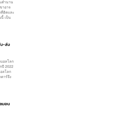
ป็นตำนาน
กเขาอาจ
วที่ฮิตและ
นี้ เป็น
ับ-ส่ง
ุตบอลโลก
ลกปี 2022
ตบอลโลก
ตาร์จึง
แซลมอน