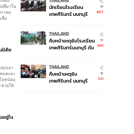
THAILAND
ม่ที่มาใน
นักเรียนโรงเรียน
มกราคม
807
เทพศิรินทร์ นนทบุรี
ชื่อ
อพยพเข้ายังพื้นที่
ปลอดภัยชั่วคราว หลัง
เหตุใช้อาวุธปืนภายใน
THAILAND
คืบหน้าเหตุยิงโรงเรียน
โรงเรียนคลี่คลาย
661
เทพศิรินทร์นนทบุรี ดับ
นนิสัย
6 ศพ โฆษก ตร. เร่ง
สอบปมขโมยปืนปู่ก่อ
ปลุกเอา
เหตุ
THAILAND
ุณหมอและ
คืบหน้าเหตุยิง
521
ะโยชน์ต่อ
เทพศิรินทร์ นนทบุรี
ช่วยให้
เด็ก 14 เสียชีวิตที่โรง
พยาบาล สธ. ยืนยันครู
เสียชีวิต 5 ราย เจ็บ 22
ราย
งอยู่ใน