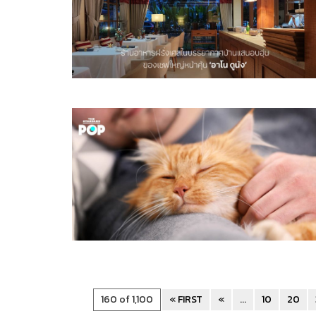
160 of 1,100
« FIRST
«
...
10
20