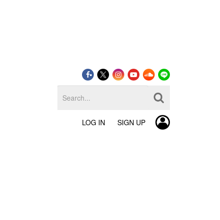
LOG IN
SIGN UP