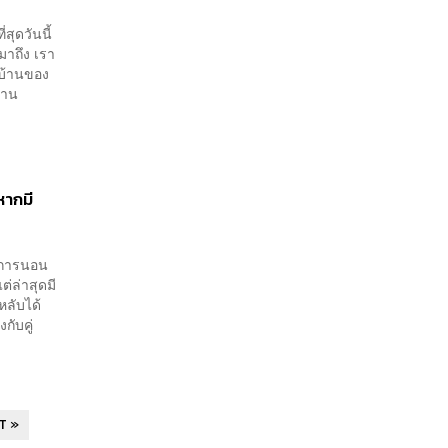
สุดวันนี้
มาถึง เรา
นบ้านของ
้าน
หากมี
หาการนอน
ต่ล่าสุดมี
หลับได้
กับคู่
T »