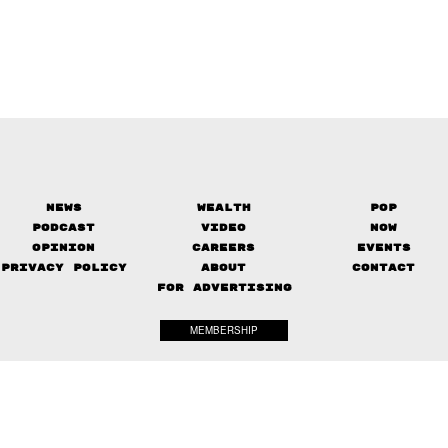
News
Wealth
Pop
Podcast
Video
Now
Opinion
Careers
Events
Privacy Policy
About
Contact
FOR ADVERTISING
MEMBERSHIP
© 2017-
2026
The Standard. All rights reserved.