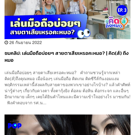
26 กันยายน 2022
ชมคลิป: เล่นมือถือบ่อยๆ สายตาเสียเหรอคะหมอ? | คิด(ส์) ถึง
หมอ
เล่นมือถือบ่อยๆ สายตาเสียเหรอคะหมอ? คำถามชวนรู้จากเหล่า
คิด(ส์)ถึงคุณหมอ เมื่อน้องๆ เล่นมือถือ ติดเกม ติดซีรีส์กันงอมแงม
พฤติกรรมเหล่านี้ส่งผลกับสายตาของพวกเขาอย่างไรบ้าง? แล้วคำศัพท์
น่ารู้ต่างๆ เกี่ยวกับดวงตา ทั้งตากุ้งยิง ต้อลม ต้อหิน ต้อกระจก และอื่นๆ
อีกมากมาย เด็กๆ เคยได้ยินคำไหนและมีความเข้าใจอย่างไร มาชมกัน!
ฟังคำตอบจาก รศ.น...