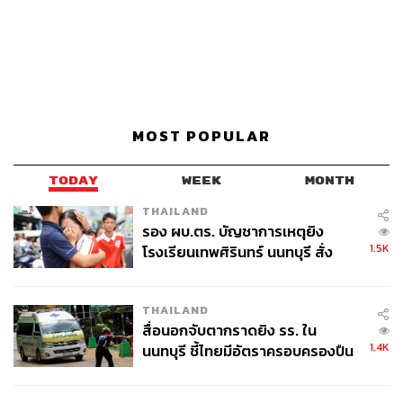
MOST POPULAR
TODAY
WEEK
MONTH
THAILAND
รอง ผบ.ตร. บัญชาการเหตุยิง
1.5K
โรงเรียนเทพศิรินทร์ นนทบุรี สั่ง
ค้นหา 2 รอบยืนยันไร้คนติดค้าง พบ
ศพปู่-ย่าที่บ้านพักผู้ก่อเหตุ
THAILAND
สื่อนอกจับตากราดยิง รร. ใน
1.4K
นนทบุรี ชี้ไทยมีอัตราครอบครองปืน
สูงในระดับต้นของภูมิภาค