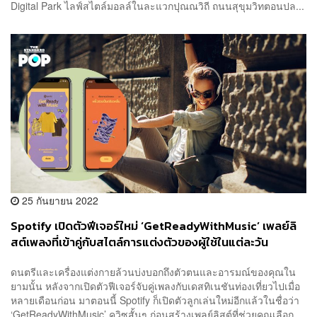
Digital Park ไลฟ์สไตล์มอลล์ในละแวกปุณณวิถี ถนนสุขุมวิทตอนปล...
25 กันยายน 2022
Spotify เปิดตัวฟีเจอร์ใหม่ ‘GetReadyWithMusic’ เพลย์ลิ
สต์เพลงที่เข้าคู่กับสไตล์การแต่งตัวของผู้ใช้ในแต่ละวัน
ดนตรีและเครื่องแต่งกายล้วนบ่งบอกถึงตัวตนและอารมณ์ของคุณใน
ยามนั้น หลังจากเปิดตัวฟีเจอร์จับคู่เพลงกับเดสทิเนชันท่องเที่ยวไปเมื่อ
หลายเดือนก่อน มาตอนนี้ Spotify ก็เปิดตัวลูกเล่นใหม่อีกแล้วในชื่อว่า
‘GetReadyWithMusic’ ควิซสั้นๆ ก่อนสร้างเพลย์ลิสต์ที่ช่วยคุณเลือก