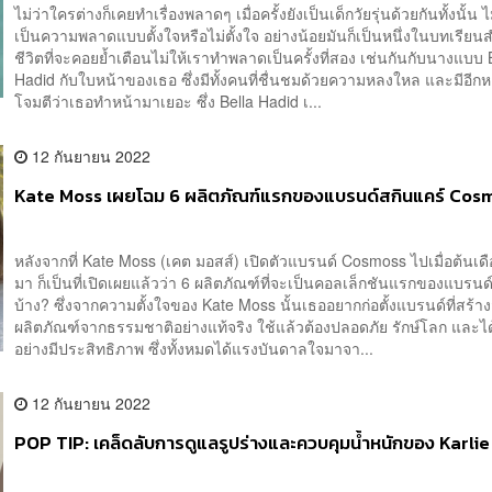
ไม่ว่าใครต่างก็เคยทำเรื่องพลาดๆ เมื่อครั้งยังเป็นเด็กวัยรุ่นด้วยกันทั้งนั้น ไ
เป็นความพลาดแบบตั้งใจหรือไม่ตั้งใจ อย่างน้อยมันก็เป็นหนึ่งในบทเรีย
ชีวิตที่จะคอยย้ำเตือนไม่ให้เราทำพลาดเป็นครั้งที่สอง เช่นกันกับนางแบบ 
Hadid กับใบหน้าของเธอ ซึ่งมีทั้งคนที่ชื่นชมด้วยความหลงใหล และมีอีก
โจมตีว่าเธอทำหน้ามาเยอะ ซึ่ง Bella Hadid เ...
12 กันยายน 2022
Kate Moss เผยโฉม 6 ผลิตภัณฑ์แรกของแบรนด์สกินแคร์ Cos
หลังจากที่ Kate Moss (เคต มอสส์) เปิดตัวแบรนด์ Cosmoss ไปเมื่อต้นเดือ
มา ก็เป็นที่เปิดเผยแล้วว่า 6 ผลิตภัณฑ์ที่จะเป็นคอลเล็กชันแรกของแบรนด
บ้าง? ซึ่งจากความตั้งใจของ Kate Moss นั้นเธออยากก่อตั้งแบรนด์ที่สร้า
ผลิตภัณฑ์จากธรรมชาติอย่างแท้จริง ใช้แล้วต้องปลอดภัย รักษ์โลก และได
อย่างมีประสิทธิภาพ ซึ่งทั้งหมดได้แรงบันดาลใจมาจา...
12 กันยายน 2022
POP TIP: เคล็ดลับการดูแลรูปร่างและควบคุมน้ำหนักของ Karlie