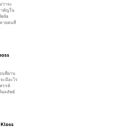
ม่ว่าจะ
นสำคัญใน
Bella
หลายคนที่
moss
นที่ผ่าน
์จะมีอะไร
งสรรค์
้ผลลัพธ์
 Kloss