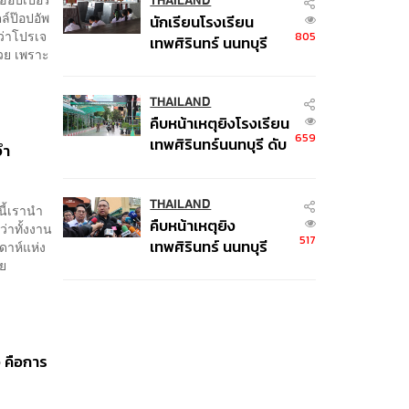
THAILAND
ตล์ป๊อปอัพ
นักเรียนโรงเรียน
ว่าโปรเจ
805
เทพศิรินทร์ นนทบุรี
วย เพราะ
อพยพเข้ายังพื้นที่
ปลอดภัยชั่วคราว หลัง
เหตุใช้อาวุธปืนภายใน
THAILAND
คืบหน้าเหตุยิงโรงเรียน
โรงเรียนคลี่คลาย
659
เทพศิรินทร์นนทบุรี ดับ
จำ
6 ศพ โฆษก ตร. เร่ง
สอบปมขโมยปืนปู่ก่อ
เหตุ
THAILAND
นนี้เรานำ
คืบหน้าเหตุยิง
่าทั้งงาน
517
เทพศิรินทร์ นนทบุรี
ปดาห์แห่ง
นเลย
เด็ก 14 เสียชีวิตที่โรง
พยาบาล สธ. ยืนยันครู
เสียชีวิต 5 ราย เจ็บ 22
ราย
อ คือการ