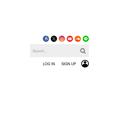
LOG IN
SIGN UP