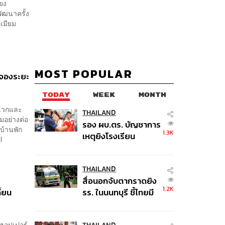
ียง
ัฒนาครั้ง
เมียม
MOST POPULAR
ดจองระยะ
TODAY
WEEK
MONTH
ิเวกและ
THAILAND
ยมอย่างต่อ
รอง ผบ.ตร. บัญชาการ
บ้านพัก
1.3K
เหตุยิงโรงเรียน
l
เทพศิรินทร์ นนทบุรี สั่ง
ค้นหา 2 รอบยืนยันไร้
คนติดค้าง พบศพปู่-ย่า
THAILAND
สื่อนอกจับตากราดยิง
ที่บ้านพักผู้ก่อเหตุ
1.2K
ี่ยน
รร. ในนนทบุรี ชี้ไทยมี
อัตราครอบครองปืนสูง
ในระดับต้นของภูมิภาค
่ฮอปเปอร์