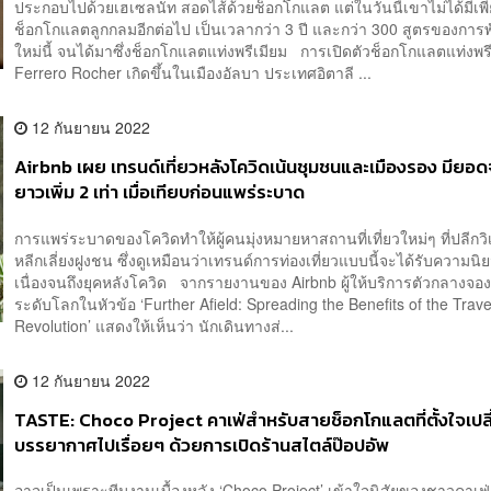
ประกอบไปด้วยเฮเซลนัท สอดไส้ด้วยช็อกโกแลต แต่ในวันนี้เขาไม่ได้มีเพ
ช็อกโกแลตลูกกลมอีกต่อไป เป็นเวลากว่า 3 ปี และกว่า 300 สูตรของการพ
ใหม่นี้ จนได้มาซึ่งช็อกโกแลตแท่งพรีเมียม การเปิดตัวช็อกโกแลตแท่งพรี
Ferrero Rocher เกิดขึ้นในเมืองอัลบา ประเทศอิตาลี ...
12 กันยายน 2022
Airbnb เผย เทรนด์เที่ยวหลังโควิดเน้นชุมชนและเมืองรอง มียอ
ยาวเพิ่ม 2 เท่า เมื่อเทียบก่อนแพร่ระบาด
การแพร่ระบาดของโควิดทำให้ผู้คนมุ่งหมายหาสถานที่เที่ยวใหม่ๆ ที่ปลีกว
หลีกเลี่ยงฝูงชน ซึ่งดูเหมือนว่าเทรนด์การท่องเที่ยวแบบนี้จะได้รับความนิ
เนื่องจนถึงยุคหลังโควิด จากรายงานของ Airbnb ผู้ให้บริการตัวกลางจอง
ระดับโลกในหัวข้อ ‘Further Afield: Spreading the Benefits of the Trave
Revolution’ แสดงให้เห็นว่า นักเดินทางส่...
12 กันยายน 2022
TASTE: Choco Project คาเฟ่สำหรับสายช็อกโกแลตที่ตั้งใจเปล
บรรยากาศไปเรื่อยๆ ด้วยการเปิดร้านสไตล์ป๊อปอัพ
อาจเป็นเพราะทีมงานเบื้องหลัง ‘Choco Project’ เข้าใจนิสัยของชาวคาเฟ