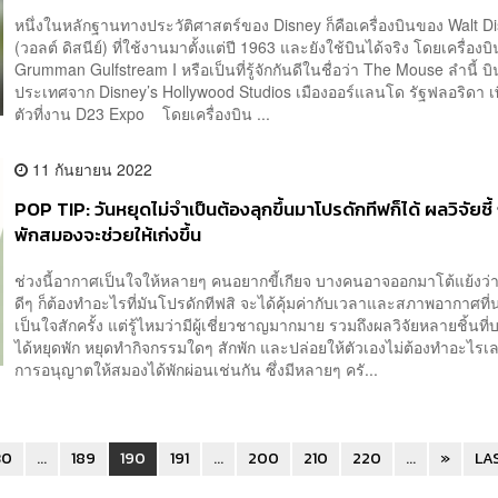
หนึ่งในหลักฐานทางประวัติศาสตร์ของ Disney ก็คือเครื่องบินของ Walt D
(วอลต์ ดิสนีย์) ที่ใช้งานมาตั้งแต่ปี 1963 และยังใช้บินได้จริง โดยเครื่องบิ
Grumman Gulfstream I หรือเป็นที่รู้จักกันดีในชื่อว่า The Mouse ลำนี้ บ
ประเทศจาก Disney’s Hollywood Studios เมืองออร์แลนโด รัฐฟลอริดา เพ
ตัวที่งาน D23 Expo โดยเครื่องบิน ...
11 กันยายน 2022
POP TIP: วันหยุดไม่จำเป็นต้องลุกขึ้นมาโปรดักทีฟก็ได้ ผลวิจัยชี้
พักสมองจะช่วยให้เก่งขึ้น
ช่วงนี้อากาศเป็นใจให้หลายๆ คนอยากขี้เกียจ บางคนอาจออกมาโต้แย้งว
ดีๆ ก็ต้องทำอะไรที่มันโปรดักทีฟสิ จะได้คุ้มค่ากับเวลาและสภาพอากาศที
เป็นใจสักครั้ง แต่รู้ไหมว่ามีผู้เชี่ยวชาญมากมาย รวมถึงผลวิจัยหลายชิ้นที
ได้หยุดพัก หยุดทำกิจกรรมใดๆ สักพัก และปล่อยให้ตัวเองไม่ต้องทำอะไรเล
การอนุญาตให้สมองได้พักผ่อนเช่นกัน ซึ่งมีหลายๆ ครั...
30
...
189
190
191
...
200
210
220
...
»
LA