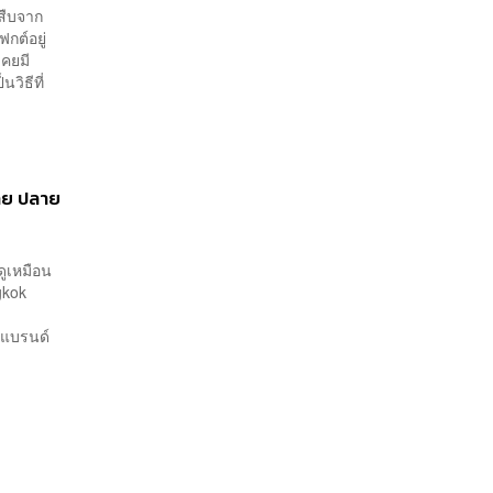
ปสืบจาก
กต์อยู่
เคยมี
วิธีที่
ทย ปลาย
ูเหมือน
gkok
 แบรนด์