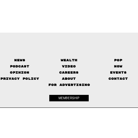
News
Wealth
Pop
Podcast
Video
Now
Opinion
Careers
Events
Privacy Policy
About
Contact
FOR ADVERTISING
MEMBERSHIP
© 2017-
2026
The Standard. All rights reserved.