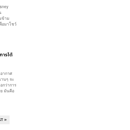
isney
น
ินข้าม
ื่อมาโชว์
 การได้
่าอากาศ
่นานๆ จะ
่บอกว่าการ
ย มันคือ
ST »