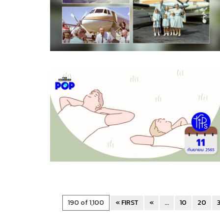
190 of 1,100
« FIRST
«
...
10
20