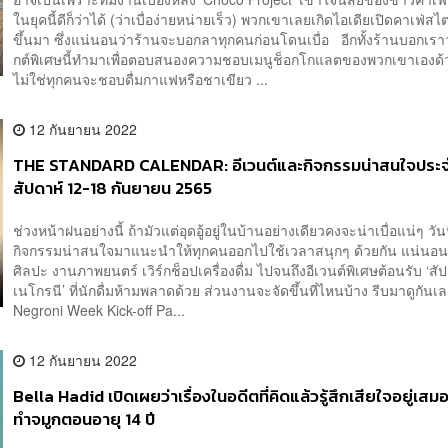
ในยุคนี้ดีก็ว่าได้ (ว่าเบื่อง่ายหน่ายเร็ว) พวกเขาเลยเกิดไอเดียเปิดคาเฟ่สไ
ขึ้นมา ซึ่งแน่นอนว่าร้านจะบอกลาทุกคนก่อนโดนเบื่อ อีกทั้งร้านบอกเรา
กต์พิเศษนี้ทำมาเพื่อตอบสนองความชอบเมนูช็อกโกแลตของพวกเขาเองด้
ไม่ใช่ทุกคนจะชอบดื่มกาแฟหรือชาเขียว ...
12 กันยายน 2022
THE STANDARD CALENDAR: อีเวนต์และกิจกรรมน่าสนใจประ
สัปดาห์ 12-18 กันยายน 2565
ช่วงหน้าฝนอย่างนี้ ถ้ามัวแต่อุดอู้อยู่ในบ้านอย่างเดียวคงจะน่าเบื่อแน่ๆ วั
กิจกรรมน่าสนใจมาแนะนำให้ทุกคนออกไปใช้เวลาสนุกๆ ด้วยกัน แน่นอนว
ศิลปะ งานภาพยนตร์ เวิร์กช็อปเครื่องดื่ม ไปจนถึงอีเวนต์พิเศษต้อนรับ ‘สั
เนโกรนี’ ที่นักดื่มห้ามพลาดด้วย ส่วนงานจะจัดขึ้นที่ไหนบ้าง รีบมาดูกั
Negroni Week Kick-off Pa...
12 กันยายน 2022
Bella Hadid เปิดเผยว่าเรื่องในอดีตที่คิดแล้วรู้สึกเสียใจอยู่เสม
ทำจมูกตอนอายุ 14 ปี