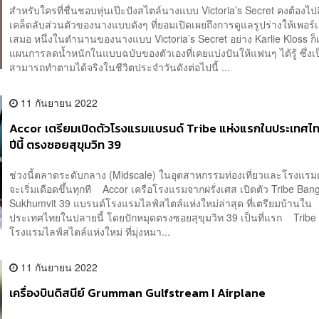
สำหรับใครที่ชื่นชอบหุ่นเป๊ะปังสไตล์นางแบบ Victoria’s Secret คงต้องไ
เคล็ดลับส่วนตัวของนางแบบดังๆ ที่ยอมเปิดเผยถึงการดูแลรูปร่างให้เพอร์เฟ
เสมอ หนึ่งในตำนานของนางแบบ Victoria’s Secret อย่าง Karlie Kloss ก็
แผนการลดน้ำหนักในแบบฉบับของตัวเองที่เคยแบ่งปันให้แฟนๆ ได้รู้ ซึ่งเป็น
สามารถทำตามได้จริงในชีวิตประจำวันดังต่อไปนี้ ...
11 กันยายน 2022
Accor เตรียมเปิดตัวโรงแรมแบรนด์ Tribe แห่งแรกในประเทศไ
ปีนี้ ตรงซอยสุขุมวิท 39
ช่วงนี้ตลาดระดับกลาง (Midscale) ในอุตสาหกรรมท่องเที่ยวและโรงแรมด
จะเริ่มเดือดขึ้นทุกที Accor เครือโรงแรมจากฝรั่งเศส เปิดตัว Tribe Ban
Sukhumvit 39 แบรนด์โรงแรมไลฟ์สไตล์แห่งใหม่ล่าสุด ที่เตรียมบ้านใน
ประเทศไทยในปลายนี้ โดยปักหมุดตรงซอยสุขุมวิท 39 เป็นที่แรก Tribe
โรงแรมไลฟ์สไตล์แห่งใหม่ ที่มุ่งหมา...
11 กันยายน 2022
เครื่องบินดิสนีย์ Grumman Gulfstream I Airplane