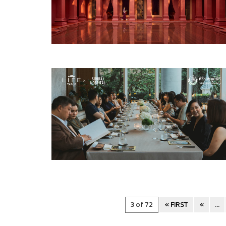
3 of 72
« FIRST
«
...