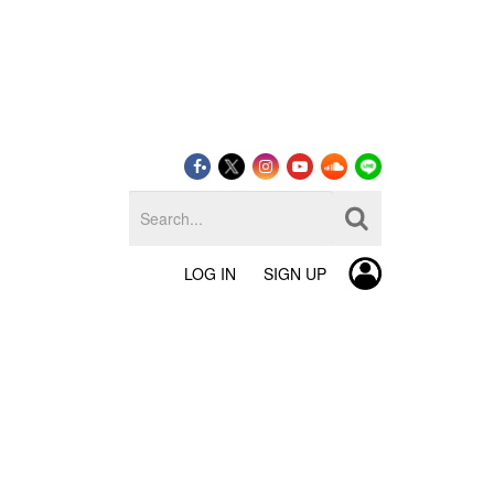
LOG IN
SIGN UP