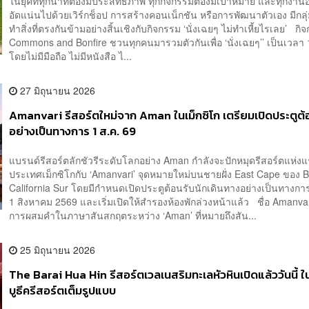
ในยุคที่ทุกนาทีต้องมีประสิทธิภาพ ทุกกิจกรรมต้องมีเป้าหมาย และทุกงานอ
อัดแน่นไปด้วยเวิร์กช็อป การสร้างคอนเน็กชัน หรือการพัฒนาตัวเอง มีก
ทำสิ่งที่ตรงกันข้ามอย่างสิ้นเชิงกับกิจกรรม ‘นั่งเฉยๆ ไม่ทำเหี้ยไรเลย’ กิจ
Commons and Bonfire ชวนทุกคนมารวมตัวกันเพื่อ ‘นั่งเฉยๆ’’ เป็นเวลา 1
โดยไม่มีมือถือ ไม่มีหนังสือ ไ...
27 มิถุนายน 2026
Amanvari รีสอร์ตใหม่จาก Aman ในเม็กซิโก เตรียมเปิดประตูต้
อย่างเป็นทางการ 1 ส.ค. 69
แบรนด์รีสอร์ตลักชัวรีระดับโลกอย่าง Aman กำลังจะปักหมุดรีสอร์ตแห่ง
ประเทศเม็กซิโกกับ ‘Amanvari’ จุดหมายใหม่บนชายฝั่ง East Cape ของ B
California Sur โดยมีกำหนดเปิดประตูต้อนรับนักเดินทางอย่างเป็นทางการ
1 สิงหาคม 2569 และเริ่มเปิดให้สำรองห้องพักล่วงหน้าแล้ว ชื่อ Amanva
การผสมคำในภาษาสันสกฤตระหว่าง ‘Aman’ ที่หมายถึงสัน...
25 มิถุนายน 2026
The Barai Hua Hin รีสอร์ตเวลเนสริมทะเลหัวหินเปิดแล้ววันนี้ 
บูธีครีสอร์ตเต็มรูปแบบ