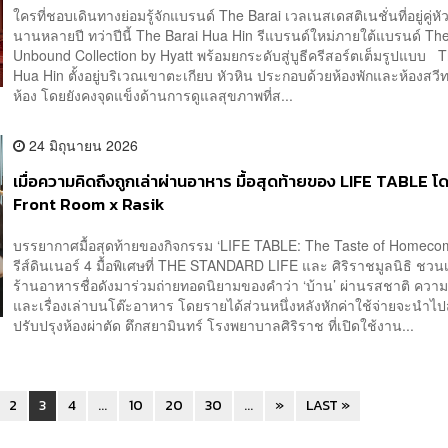
ใครที่ชอบเดินทางย่อมรู้จักแบรนด์ The Barai เวลเนสเดสติเนชั่นที่อยู่คู่ห
นานหลายปี ทว่าปีนี้ The Barai Hua Hin รีแบรนด์ใหม่ภายใต้แบรนด์ Th
Unbound Collection by Hyatt พร้อมยกระดับสู่บูธีครีสอร์ตเต็มรูปแบบ 
Hua Hin ตั้งอยู่บริเวณเขาตะเกียบ หัวหิน ประกอบด้วยห้องพักและห้องสว
ห้อง โดยยังคงจุดแข็งด้านการดูแลสุขภาพที่ส...
24 มิถุนายน 2026
เมื่อความคิดถึงถูกเล่าผ่านอาหาร มื้อสุดท้ายของ LIFE TABLE โ
Front Room x Rasik
บรรยากาศมื้อสุดท้ายของกิจกรรม ‘LIFE TABLE: The Taste of Homecom
รีส์ดินเนอร์ 4 มื้อพิเศษที่ THE STANDARD LIFE และ ศิริราชมูลนิธิ ช
ร้านอาหารชื่อดังมาร่วมถ่ายทอดนิยามของคำว่า ‘บ้าน’ ผ่านรสชาติ ควา
และเรื่องเล่าบนโต๊ะอาหาร โดยรายได้ส่วนหนึ่งหลังหักค่าใช้จ่ายจะนำไ
ปรับปรุงห้องผ่าตัด ตึกสยามินทร์ โรงพยาบาลศิริราช ที่เปิดใช้งาน...
2
3
4
...
10
20
30
...
»
LAST »