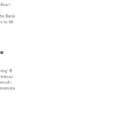
ัวหินมา
e
The Barai
ีทรวม 98
ดย
ing’ ซี
วนเชฟและ
มทรงจำ
ปสมทบทุน