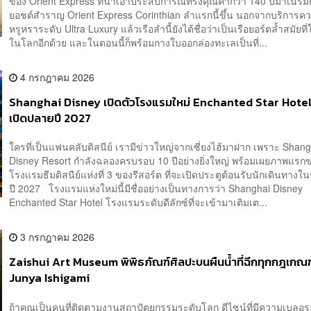
ของ Orient Express ที่นำเอาประสบการณ์ทรงคุณค่ากว่า 140 ปีมาเนรมิ
ยอชต์สำราญ Orient Express Corinthian ลำแรกนี้ขึ้น นอกจากบริการค
หรูหราระดับ Ultra Luxury แล้วเรือลำนี้ยังได้ชื่อว่าเป็นเรือยอร์ตล้ำสมัยที่ใ
ในโลกอีกด้วย และในตอนนี้ก็พร้อมกางใบออกล่องทะเลเป็นที่...
4 กรกฎาคม 2026
Shanghai Disney เปิดตัวโรงแรมใหม่ Enchanted Star Hotel
เปิดปลายปี 2027
ใครที่เป็นแฟนคลับดิสนีย์ เรามีข่าวใหญ่จากเซี่ยงไฮ้มาฝาก เพราะ Shang
Disney Resort กำลังฉลองครบรอบ 10 ปีอย่างยิ่งใหญ่ พร้อมเผยภาพแรก
โรงแรมธีมดิสนีย์แห่งที่ 3 ของรีสอร์ต ที่จะเปิดประตูต้อนรับนักเดินทาง
ปี 2027 โรงแรมแห่งใหม่นี้มีชื่ออย่างเป็นทางการว่า Shanghai Disney
Enchanted Star Hotel โรงแรมระดับดีลักซ์ที่จะเข้ามาเติมเต...
3 กรกฎาคม 2026
Zaishui Art Museum พิพิธภัณฑ์ศิลปะบนผืนน้ำที่ฉีกทุกกฎเกณฑ
Junya Ishigami
ถ้าคุณเป็นคนที่ติดตามงานสถาปัตยกรรมระดับโลก ดีไซน์ที่มีความเบลอระ