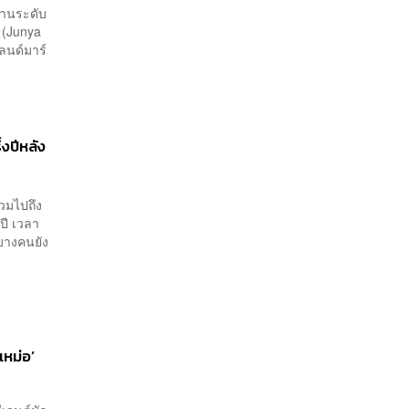
งานระดับ
ิ (Junya
ลนด์มาร์
่งปีหลัง
รวมไปถึง
ปี เวลา
บางคนยัง
เหม่อ’