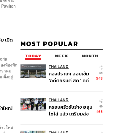
่ยทักทาย
a Pavilion
ย เปิด
MOST POPULAR
TODAY
WEEK
MONTH
toria
องห้องพัก
THAILAND
มกราคม
กองปราบฯ สอบเข้ม
ั้งอยู่
548
‘อดีตอธิบดี สถ.’ คดี
ทุจริตสอบท้องถิ่น แจ้ง
6 ข้อหาหนัก จ่อชง
ป.ป.ช. 12 ส.ค. นี้
THAILAND
ครอบครัวรับร่าง ฮลุน
ลำใหญ่
463
โซโล่ แล้ว เตรียมส่ง
ชันสูตรหาสาเหตุการ
เสียชีวิต
ก้าวใหม่
THAILAND