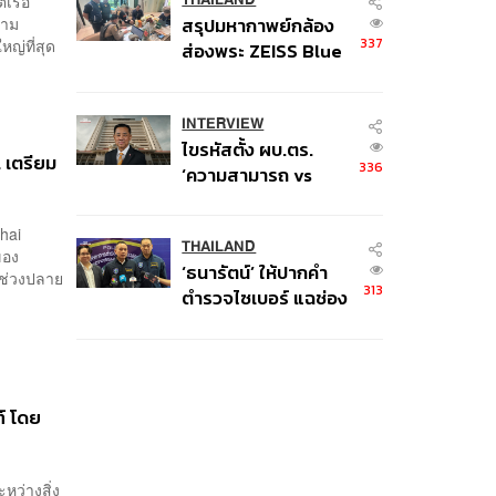
ตเรือ
วาม
สรุปมหากาพย์กล้อง
337
หญ่ที่สุด
ส่องพระ ZEISS Blue
Marine จากสัญญา
ผลิต 8.3 ล้าน สู่ข้อ
พิพาท ‘มาเวลล์ฯ’ ฟ้อง
INTERVIEW
ไขรหัสตั้ง ผบ.ตร.
‘โทน บางแค’ ผิดนัด
 เตรียม
336
‘ความสามารถ vs
จ่ายหนี้-แอบระบุ
อาวุโส’ และอนาคตการ
แบรนด์
ปฏิรูปสีกากี กับ
hai
พล.ต.อ. เอก อังสนา
THAILAND
ของ
‘ธนารัตน์’ ให้ปากคำ
นนท์
ในช่วงปลาย
313
ตำรวจไซเบอร์ แฉช่อง
โหว่ 20 หน่วยงานรัฐ
ยันไร้นัยทางการเมือง
์ โดย
หว่างสิ่ง