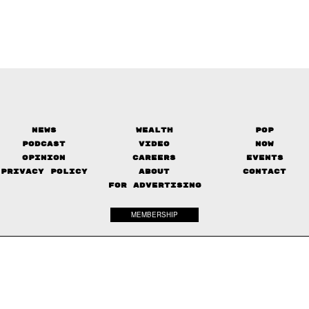
News
Wealth
Pop
Podcast
Video
Now
Opinion
Careers
Events
Privacy Policy
About
Contact
FOR ADVERTISING
MEMBERSHIP
© 2017-
2026
The Standard. All rights reserved.