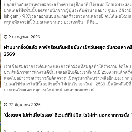
ปลูกสร้างกับธรรมชาติมักจะสร้างความรู้สึกน่าทึ่งได้เสมอ โดยเฉพาะผล
มาสเตอร์พีซชิ้นนี้ของสถาปนิกชาวญี่ปุ่นระดับตำนานอย่าง จุนยะ อิชิงาม
Ishigami) ที่ใช้เวลาออกแบบและก่อสร้างยาวนานหลายปี จนได้เผยโฉมแ
กสุดมหัศจรรย์นี้ในมณฑลซานตง ประเทศจีน นี่คือ...
2 กรกฎาคม 2026
ผ่านมาครึ่งปีแล้ว ลาพักร้อนกันหรือยัง? เช็กวันหยุด วันควรลา ครึ
2569
เราเชื่อเสมอว่าการเดินทาง และการพักผ่อนที่สมดุลทำให้ร่างกาย จิตใจ 
ประสิทธิภาพการทำงานดีขึ้น เผลอแป๊บเดียวเราก็ผ่านปี 2569 มาแล้วครึ่ง
หมดไปอย่างรวดเร็วราวกับติดจรวด เปิดดูวันลาก็พบว่าเหลืออีกเยอะมาก 
ไม่เคยใช้วันลาในปีนี้เลยด้วยซ้ำ ไม่เป็นไร เอาใหม่ 2569 เป็นอีกหนึ่งปีที่
ประเทศไทยเจอเหตุการณ์หนักหน่วงหลายเหตุการณ์ ...
27 มิถุนายน 2026
‘นั่งเฉยๆ ไม่ทำเหี้ยไรเลย’ อีเวนต์ที่ไม่มีอะไรให้ทำ นอกจากการนั่ง ‘