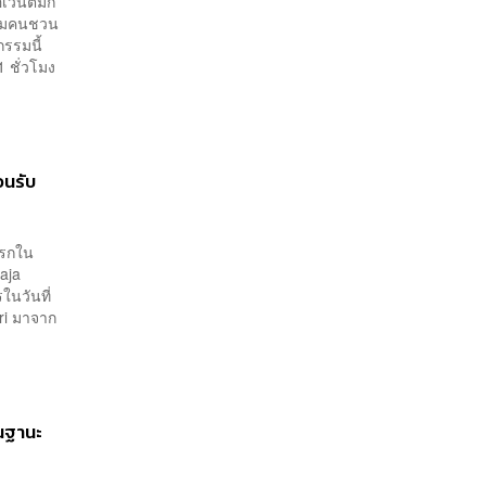
ีเวนต์มัก
ลุ่มคนชวน
กรรมนี้
 ชั่วโมง
อนรับ
แรกใน
aja
ในวันที่
ri มาจาก
ในฐานะ