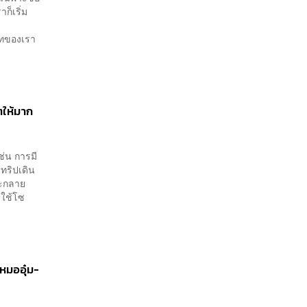
ก็เริ่ม
าทของเรา
ตให้มาก
ช่น การมี
 ทริปเดิน
จะกลาย
งใช้โซ
หมออุ๋ม-