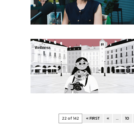
22 of 142
« FIRST
«
...
10