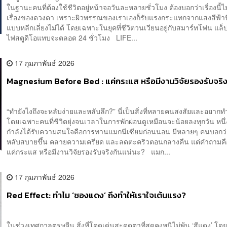
ในฐานะคนที่ต้องใช้ชีวิตอยู่หน้าจอวันละหลายชั่วโมง ต้องบอกว่าเรื่องนี้ไ
เรื่องของดวงตา เพราะผิวพรรณของเราเองก็รับแรงกระแทกจากแสงสีฟ้านี
แบบหลีกเลี่ยงไม่ได้ โดยเฉพาะในยุคที่ชีวิตวนเวียนอยู่กับสมาร์ทโฟน แล
ไฟสตูดิโอแทบจะตลอด 24 ชั่วโมง LIFE...
17 กุมภาพันธ์ 2026
Magnesium Before Bed : แค่กระแส หรือมีงานวิจัยรองรับจริ
“ทำยังไงถึงจะหลับง่ายและหลับลึก​?” นี่เป็นสิ่งที่หลายคนสงสัยและอยากทำ
โดยเฉพาะคนที่ชีวิตยุ่งจนเวลาในการพักผ่อนดูเหมือนจะน้อยลงทุกวัน หนึ่งใ
กำลังได้รับความสนใจคือการทานแมกนีเซียมก่อนนอน มีหลายๆ คนบอกว่
หลับสบายขึ้น คลายความเครียด และลดตะคริวตอนกลางคืน แต่คำถามคือ
แค่กระแส หรือมีงานวิจัยรองรับจริงกันแน่นะ? แมก...
17 กุมภาพันธ์ 2026
Red Effect: ทำไม ‘ซองแดง’ ถึงทำให้เราใจเต้นแรง?
ในช่วงเทศกาลตรุษจีน สิ่งที่โดดเด่นสะดุดตาที่สุดคงหนีไม่พ้น ‘สีแดง’ 