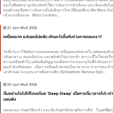
มองไปที่ยอดเขาสูงชันกลับทำให้เราเกิดอาการตัวเล็กลง และเริ่มสงสัยใ
ของตัวเองเมื่อพบว่าเส้นทางนั้นยังอีกยาวไกล นี่คือจุดที่แนวคิด Micro-Co
เข้ามาเปลี่ยนเกม Micro-Confiden...
21 กุมภาพันธ์ 2026
เหนื่อยมาก แต่นอนไม่หลับ เกิดอะไรขึ้นกับร่างกายของเรา?
วันทั้งวันเราใช้พลังงานจนหมดหลอด เหนื่อยจนแทบขาดใจ แต่พอเอนตั
กลับตาสว่าง สมองปั่นป่วน และพลิกตัวไปมาจนเช้า สภาวะนี้ไม่ใช่แค่เรื่
ความเครียดทั่วไป แต่มันคือสัญญาณเตือนจากระบบภายในที่กำลังบอกว่า
คุณกำลังเสียสมดุล เมื่อเราเหนื่อยล้าสะสมเป็นเวลานาน ร่างกายจะเข้า
เอาตัวรอด ระบบประสาทซิมพาเทติก (Sympathetic Nervous Syst...
20 กุมภาพันธ์ 2026
ดื่มอย่างไรไม่ให้โดนขโมย ‘Deep Sleep’ เมื่อการดื่ม (อาจไม่) เท
นอนพัง
เผลอแปบๆ วันศุกร์อีกแล้ว และเย็นวันศุกร์มักมาคู่กับการดื่ม! ในยุคที่ผู้