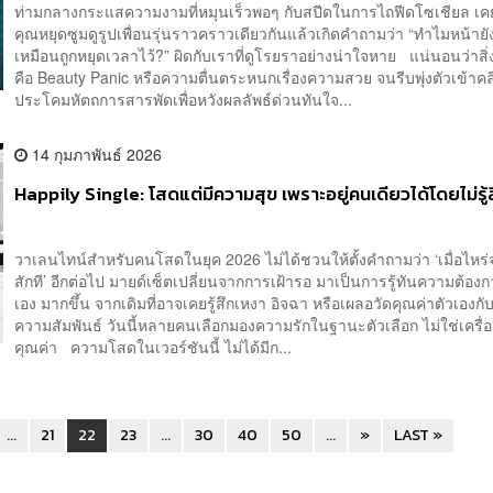
ท่ามกลางกระแสความงามที่หมุนเร็วพอๆ กับสปีดในการไถฟีดโซเชียล เคย
คุณหยุดซูมดูรูปเพื่อนรุ่นราวคราวเดียวกันแล้วเกิดคำถามว่า “ทำไมหน้ายัง
เหมือนถูกหยุดเวลาไว้?” ผิดกับเราที่ดูโรยราอย่างน่าใจหาย แน่นอนว่าสิ่
คือ Beauty Panic หรือความตื่นตระหนกเรื่องความสวย จนรีบพุ่งตัวเข้าคล
ประโคมหัตถการสารพัดเพื่อหวังผลลัพธ์ด่วนทันใจ...
14 กุมภาพันธ์ 2026
Happily Single: โสดแต่มีความสุข เพราะอยู่คนเดียวได้โดยไม่รู
วาเลนไทน์สำหรับคนโสดในยุค 2026 ไม่ได้ชวนให้ตั้งคำถามว่า ‘เมื่อไหร่
สักที’ อีกต่อไป มายด์เซ็ตเปลี่ยนจากการเฝ้ารอ มาเป็นการรู้ทันความต้อง
เอง มากขึ้น จากเดิมที่อาจเคยรู้สึกเหงา อิจฉา หรือเผลอวัดคุณค่าตัวเอง
ความสัมพันธ์ วันนี้หลายคนเลือกมองความรักในฐานะตัวเลือก ไม่ใช่เครื่อ
คุณค่า ความโสดในเวอร์ชันนี้ ไม่ได้มีก...
...
21
22
23
...
30
40
50
...
»
LAST »