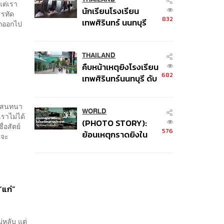
แต่เรา
นักเรียนโรงเรียน
รรทัด
832
เทพศิรินทร์ นนทบุรี
ากออกไป
อพยพเข้ายังพื้นที่
ปลอดภัยชั่วคราว หลัง
เหตุใช้อาวุธปืนภายใน
THAILAND
คืบหน้าเหตุยิงโรงเรียน
โรงเรียนคลี่คลาย
682
เทพศิรินทร์นนทบุรี ดับ
6 ศพ โฆษก ตร. เร่ง
สอบปมขโมยปืนปู่ก่อ
บทสนทนา
เหตุ
WORLD
 เราไม่ได้
(PHOTO STORY):
่อสัตย์
576
ย้อนเหตุกราดยิงใน
ณจะ
โรงเรียนต่างประเทศ ที่
ผู้ก่อเหตุเป็นนักเรียน
“แก่”
่หลับ แต่