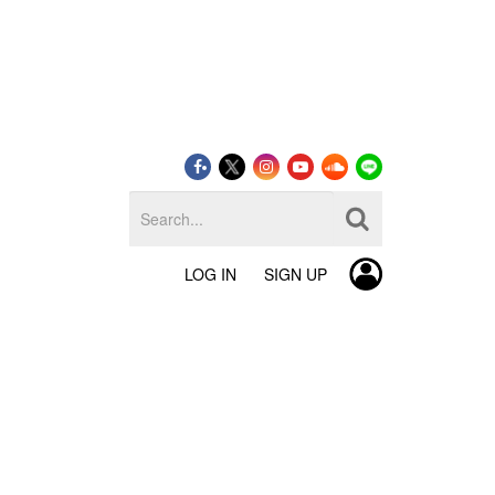
LOG IN
SIGN UP