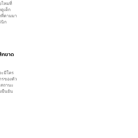
ไหมที่
ดูเด็ก
งที่ตามมา
ินิก
้สึกขาด
จะมีใคร
การของตัว
กับสถานะ
งยืนยัน