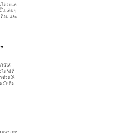
ม่ได้จบแค่
้ไปเต็มๆ
็ปท็อป และ
ง?
ให้ได้
นวิธีที่
าช่วยให้
 มันคือ
โดยเฉพาะซอ