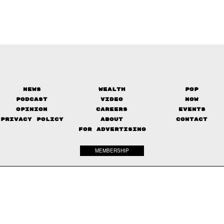
News
Wealth
Pop
Podcast
Video
Now
Opinion
Careers
Events
Privacy Policy
About
Contact
FOR ADVERTISING
MEMBERSHIP
© 2017-
2026
The Standard. All rights reserved.