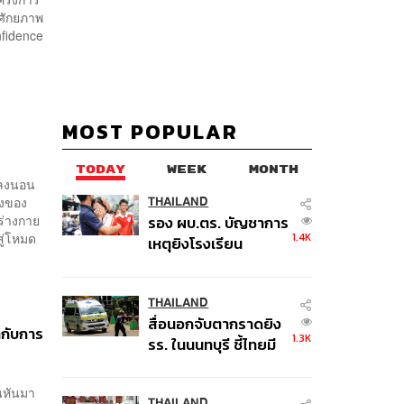
นศักยภาพ
nfidence
MOST POPULAR
TODAY
WEEK
MONTH
วลงนอน
องของ
THAILAND
ร่างกาย
รอง ผบ.ตร. บัญชาการ
สู่โหมด
1.4K
เหตุยิงโรงเรียน
เทพศิรินทร์ นนทบุรี สั่ง
ค้นหา 2 รอบยืนยันไร้
คนติดค้าง พบศพปู่-ย่า
THAILAND
สื่อนอกจับตากราดยิง
ที่บ้านพักผู้ก่อเหตุ
่ากับการ
1.3K
รร. ในนนทบุรี ชี้ไทยมี
อัตราครอบครองปืนสูง
ในระดับต้นของภูมิภาค
คนหันมา
THAILAND