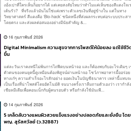
งอั่งเปาที่ใครเห็นก็อยากได้ แต่เคยสงสัยไหมว่าทำไมแค่เห็นซองสีแดงใจเรา
เต้นรัว? ที่จริงแล้วมันไม่ใช่แค่เพราะตัวเลขเงินที่อยู่ข้างใน แต่ในทาง
วิทยาศาสตร์ สีแดงคือ ‘Bio-hack’ ชนิดหนึ่งที่ส่งผลกระทบต่อระบบประส
โดยตรง และส่งผลต่อสมองอย่างมีนัยสำคัญ &...
16 กุมภาพันธ์ 2026
Digital Minimalism ความสุขจากการโพสต์ให้น้อยลง แต่ใช้ชีวิ
ขึ้น
แต่ละวันเราคงหนีไม่พ้นการไถฟีดบนหน้าจอ และก็ต้องพบกับอะไรเดิมๆ เ
ตัวตนของคนยุคนี้ดูเหมือนต้องพิสูจน์ผ่านหน้าจอ โชว์ภาพอาหารมื้ออร่อย
ทางเก๋ๆ ความสำเร็จอะไรสักอย่าง ยอดเงินในบัญชีธนาคาร เหล่านี้แทบ
เป็นเรื่องที่น่าโพสต์โดยอัตโนมัติ จนบางครั้งเราลืมถามตัวเองว่า เรากำลั
เชียลมีเดียเพื่อคอนเน็กกับผู้คนรอบตัว หรือกำลังใช้มันเพื...
14 กุมภาพันธ์ 2026
5 เคล็ดลับวางแผนผิวสวยแข็งแรงอย่างปลอดภัยและยั่งยืน โดย
พญ. สุรัสศวัลย์ (ว.32887)