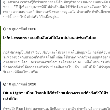
ดูแลตัวเอง เราต่างรู้ดีกว่าแอลกอฮอล์เป็นศัตรูตัวฉกาจของการนอนหลับ 
ชาว LIFE ผู้เชื่อว่าสุขภาพที่ดีไม่จำเป็นต้องใช้ชีวิตต้องเคร่งครัดแบบไม้บ
เพราะความสนุกเองก็เป็นส่วนหนึ่งของการดูแลใจ คำถามคือ ถ้าคืนนี้อย
ปาร์ตี้ อยากไปดื่มไปดริงก์กับเพื่อนฝูง...
19 กุมภาพันธ์ 2026
Life Lessons : แนวคิดฮีลใจที่ได้จากโปรกอล์ฟระดับโลก
กอล์ฟอาจดูเป็นกีฬาที่เงียบเชียบและใช้เวลา แต่ในอีกมุมหนึ่ง กอล์ฟคือ
ระหว่างชีวิตกับตัวเองที่ดังที่สุดโดยไม่ต้องใช้คำพูด ทุกครั้งที่ยืนอยู่หลังลูก
กำลังแข่งกับใคร แต่เรากำลังรับมือกับจิตใจของตัวเอง หนึ่งในบทเรียนที่ซื
ที่สุดจากกีฬานี้คือการยอมรับว่า “ช็อตที่พลาดไปแล้ว... แก้ไม่ได้” ไม่ว่าคุ
วิเคราะห์ดีแค่ไหน หรือเ...
18 กุมภาพันธ์ 2026
Blue Light : เมื่อหน้าจอไม่ได้ทำร้ายแค่ดวงตา แต่กำลังทำให้ผิว 
กว่าที่คิด
ถ้าพูดถึง Blue Light หลายคนคงนึกถึงอาการตาล้า ปวดหัว หรือการนอนไม