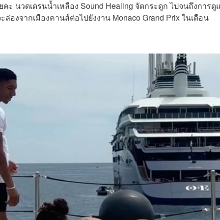
โยคะ นวดเดรนน้ำเหลือง Sound Healing จัดกระดูก ไปจนถึงการดู
จะล่องจากเมืองคานส์ต่อไปยังงาน Monaco Grand Prix ในเดือน