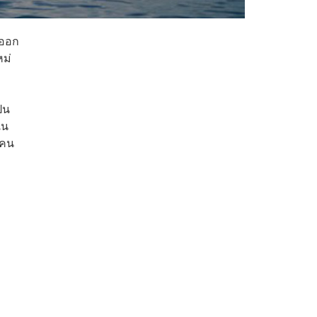
าออก
หม่
็น
เน
ตคน