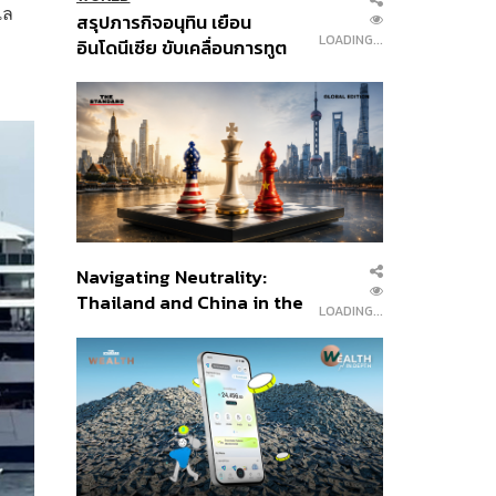
แล
สรุปภารกิจอนุทิน เยือน
LOADING...
อินโดนีเซีย ขับเคลื่อนการทูต
เศรษฐกิจเชิงรุก ประกาศหุ้น
ส่วนยุทธศาสตร์ไทย –
อินโดนีเซีย
Navigating Neutrality:
Thailand and China in the
LOADING...
Age of a New Global
Order