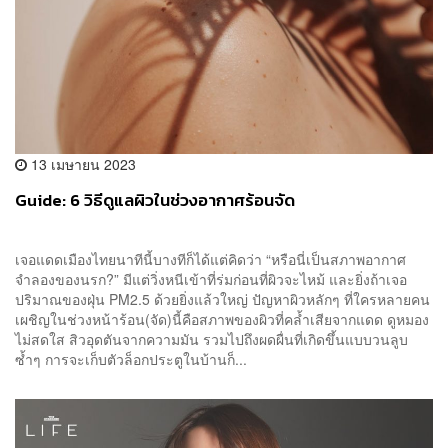
13 เมษายน 2023
Guide: 6 วิธีดูแลผิวในช่วงอากาศร้อนจัด
เจอแดดเมืองไทยนาทีนี้บางทีก็ได้แต่คิดว่า “หรือนี่เป็นสภาพอากาศ
จำลองของนรก?” มีแต่วิ่งหนีเข้าที่ร่มก่อนที่ผิวจะไหม้ และยิ่งถ้าเจอ
ปริมาณของฝุ่น PM2.5 ด้วยยิ่งแล้วใหญ่ ปัญหาผิวหลักๆ ที่ใครหลายคน
เผชิญในช่วงหน้าร้อน(จัด)นี้คือสภาพของผิวที่คล้ำเสียจากแดด ดูหมอง
ไม่สดใส สิวอุดตันจากความมัน รวมไปถึงผดผื่นที่เกิดขึ้นแบบวนลูบ
ซ้ำๆ การจะเก็บตัวล็อกประตูในบ้านก็...