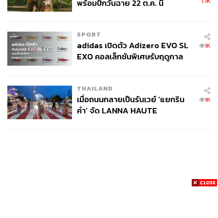
1.1K
พร้อมปักวันฉาย 22 ต.ค. นี้
SPORT
adidas เปิดตัว Adizero EVO SL
1K
EXO คอลเล็กชันพิเศษรับฤดูกาล
College Football
THAILAND
เมื่อถนนกลายเป็นรันเวย์ ‘แยกริน
1K
คำ’ จัด LANNA HAUTE
COUTURE กลางสายฝน
News
Wealth
Pop