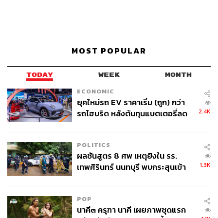
MOST POPULAR
TODAY
WEEK
MONTH
ECONOMIC
ยุคใหม่รถ EV ราคาเริ่ม (ถูก) กว่า
2.4K
รถไฮบริด หลังต้นทุนแบตเตอรี่ลด
ลง - จีนแห่บุกตลาดเกิดใหม่
POLITICS
ผลชันสูตร 8 ศพ เหตุยิงใน รร.
1.3K
เทพศิรินทร์ นนทบุรี พบกระสุนเข้า
จุดสำคัญ ‘ศีรษะ-หน้าอก’ ครูถูกยิง
4 นัด จากระยะไกล
POP
นาคี๓ ครุฑา นาคี เผยภาพชุดแรก