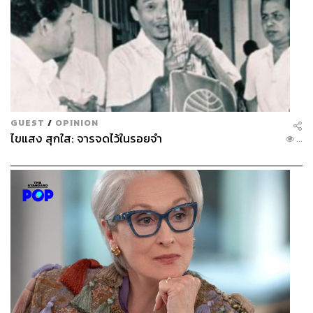
GUEST
/
OPINION
ไขแสง สุกใส: จารจดไว้ในรอยจำ
...