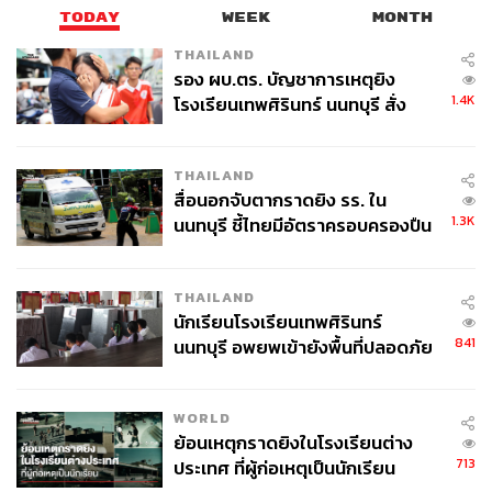
TODAY
WEEK
MONTH
THAILAND
รอง ผบ.ตร. บัญชาการเหตุยิง
1.4K
โรงเรียนเทพศิรินทร์ นนทบุรี สั่ง
ค้นหา 2 รอบยืนยันไร้คนติดค้าง พบ
ศพปู่-ย่าที่บ้านพักผู้ก่อเหตุ
THAILAND
สื่อนอกจับตากราดยิง รร. ใน
1.3K
นนทบุรี ชี้ไทยมีอัตราครอบครองปืน
สูงในระดับต้นของภูมิภาค
THAILAND
นักเรียนโรงเรียนเทพศิรินทร์
841
นนทบุรี อพยพเข้ายังพื้นที่ปลอดภัย
ชั่วคราว หลังเหตุใช้อาวุธปืนภายใน
โรงเรียนคลี่คลาย
WORLD
ย้อนเหตุกราดยิงในโรงเรียนต่าง
713
ประเทศ ที่ผู้ก่อเหตุเป็นนักเรียน