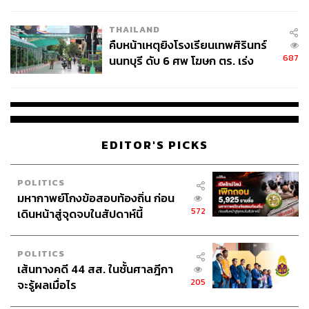
THAILAND
คืบหน้าเหตุยิงโรงเรียนเทพศิรินทร์
687
นนทบุรี ดับ 6 ศพ โฆษก ตร. เร่ง
สอบปมขโมยปืนปู่ก่อเหตุ
EDITOR'S PICKS
POLITICS
มหากาพย์โกงข้อสอบท้องถิ่น ก่อน
572
เดินหน้าสู่จุดจบในสัปดาห์นี้
POLITICS
เส้นทางคดี 44 สส. ในชั้นศาลฎีกา
205
จะรู้ผลเมื่อไร