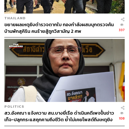
THAILAND
ขยายผลเหตุยิงตำรวจตากใบ กองกำลังผสมบุกตรวจค้น
337
บ้านพักสุคิริน คนร้ายสู้ถูกวิสามัญ 2 ศพ
POLITICS
สว.อังคณา แจ้งความ สน.บางยี่เรือ ดำเนินคดีเพจปั้นข่าว
108
เท็จ-ปลุกกระแสคุกคามถึงชีวิต ย้ำไม่เคยโพสต์ถึงเหตุยิง
ทหารพราน 5 นาย ที่นราธิวาส