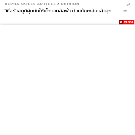
ALPHA SKILLS ARTICLE
/
OPINION
วิธีสร้างภูมิคุ้มกันให้เด็กเจนอัลฟ่า ด้วยทักษะล้มแล้วลุก
...
News
Wealth
Pop
Podcast
Video
Now
Opinion
Careers
Events
Privacy
About
Contact
Policy
FOR
ADVERTISING
MEMBERSHIP