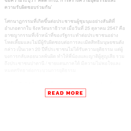
ความรับผิดชอบร่วมกัน’
โศกนาฏกรรมที่เกิดขึ้นต่อประชาชนผู้ชุมนุมอย่างสันติที่
อำเภอตากใบ จังหวัดนราธิวาส เมื่อวันที่ 25 ตุลาคม 2547 คือ
อาชญากรรมที่เจ้าหน้าที่ของรัฐกระทำต่อประชาชนอย่าง
โหดเหี้ยมและไม่มีผู้รับผิดชอบต่อการละเมิดสิทธิมนุษยชนดัง
กล่าว เป็นเวลา 20 ปีที่ประชาชนไม่ได้รับความยุติธรรม แต่ผู้
บงการกลับลอยนวลพ้นผิด ทำให้พี่น้องและญาติผู้สูญเสีย รวม
ถึงประชาชนปาตานี / ชายแดนภาคใต้ มีความไม่พอใจและ
หมดศรัทธาต่อกระบวนการยุติธรรม
ดังนั้น เพื่อให้เกิดความเป็นธรรมต่อประชาชนผู้บริสุทธิ์จาก
เหตุการณ์ที่ตากใบ ในวาระครบรอบ 20 ปี แถลงการณ์ฉบับ
READ MORE
ในวันที่ 25 ตุลาคม 2567 ซึ่งเป็นวันที่คดีความหมดอายุ จึงมี
ข้อเรียกร้องสำคัญดังนี้
ให้รัฐบาลสอบสวนเหตุการณ์ในระดับนานาชาติ โดย
การร้องขอให้คณะกรรมการสิทธิมนุษยชนแห่ง