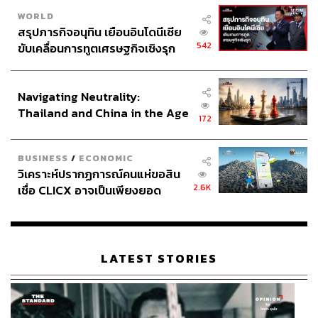
WORLD
สรุปภารกิจอนุทิน เยือนอินโดนีเซีย
542
ขับเคลื่อนการทูตเศรษฐกิจเชิงรุก
ประกาศหุ้นส่วนยุทธศาสตร์ไทย –
อินโดนีเซีย
Navigating Neutrality:
Thailand and China in the Age
172
of a New Global Order
BUSINESS
/
ECONOMIC
วิเคราะห์ปรากฏการณ์คนแห่ขอสิน
2.6K
เชื่อ CLICX อาจเป็นเพียงยอด
ภูเขาน้ำแข็ง ของปัญหาหนี้ครัว
เรือนไทยที่ถูกซุกไว้
LATEST STORIES