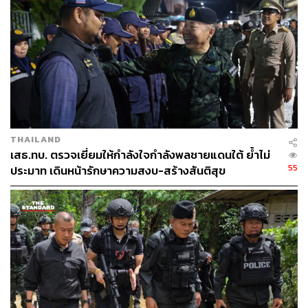
TAGS:
เหตุการณ์การสลายการชุมนุมตากใบ
ตากใบ
สมัชชาประชาสังคมเพื่อสันติภาพ (CAP)
Civil Society Assembly For Peace (CAP)
นราธิวาส
THAILAND
เสธ.ทบ. ตรวจเยี่ยมให้กำลังใจกำลังพลชายแดนใต้ ย้ำไม่
339
55
ประมาท เดินหน้ารักษาความสงบ-สร้างสันติสุข
ABOUT THE AUTHOR
THE STANDARD TEAM
กองบรรณาธิการ THE STANDARD