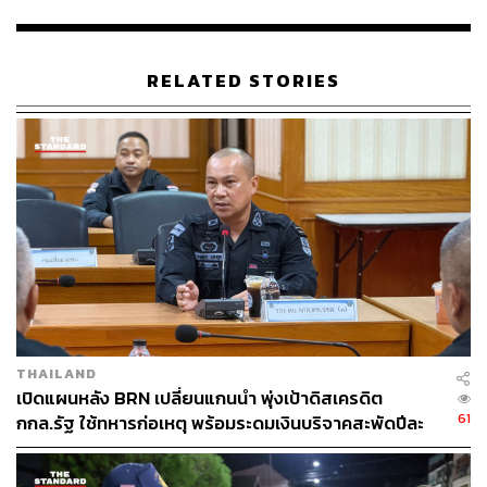
(Impunity) รัฐบาลควรเน้นย้ำให้เห็นว่าความล้มเหลวใน
การดำเนินการกับผู้กระทำความผิดตามกฎหมายใน
ระดับชาติเป็นตัวอย่างของการลอยนวลของผู้กระทำผิด
RELATED STORIES
ซึ่งเป็นปัญหาที่กระทบต่อความเป็นธรรมในระดับสากล
ต้องให้ตระหนักถึงความจำเป็นในการปฏิรูปกฎหมาย
และกระบวนการยุติธรรมของไทย
ทั้งนี้ เราขอยืนยันข้อเรียกร้องเหล่านี้ด้วยเจตจำนงที่มุ่งมั่น
และเปิดกว้างต่อผู้มีอำนาจในรัฐบาลและผู้บริหารข้าราชการ
ในพื้นที่ โดยเรามีความเชื่อมั่นว่าการแสวงหาความยุติธรรม
ในกรณีนี้ ไม่ใช่เพียงเรื่องของการลงโทษผู้กระทำผิด แต่คือ
การสร้างระบบที่เข้มแข็งเพื่อป้องกันไม่ให้เหตุการณ์เช่นนี้
เกิดขึ้นอีก เพื่อประโยชน์สูงสุดต่อสังคมและประเทศชาติ เรา
ขอเรียกร้องให้ดำเนินการอย่างเป็นรูปธรรม เพื่อให้พี่น้อง
THAILAND
ประชาชนได้รับความยุติธรรมที่แท้จริง พร้อมทั้งสร้างความ
เปิดแผนหลัง BRN เปลี่ยนแกนนำ พุ่งเป้าดิสเครดิต
เปลี่ยนแปลงในการบริหารจัดการในพื้นที่ภาคใต้ที่เคารพต่อ
61
กกล.รัฐ ใช้ทหารก่อเหตุ พร้อมระดมเงินบริจาคสะพัดปีละ
สิทธิมนุษยชนและความเท่าเทียมของทุกฝ่าย
2,000 ล้านบาท