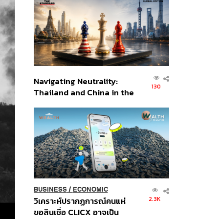
ส่วนยุทธศาสตร์ไทย –
อินโดนีเซีย
Navigating Neutrality:
130
Thailand and China in the
Age of a New Global
Order
BUSINESS
/
ECONOMIC
2.3K
วิเคราะห์ปรากฏการณ์คนแห่
ขอสินเชื่อ CLICX อาจเป็น