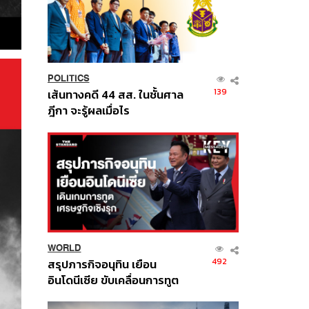
POLITICS
139
เส้นทางคดี 44 สส. ในชั้นศาล
ฎีกา จะรู้ผลเมื่อไร
WORLD
492
สรุปภารกิจอนุทิน เยือน
อินโดนีเซีย ขับเคลื่อนการทูต
เศรษฐกิจเชิงรุก ประกาศหุ้น