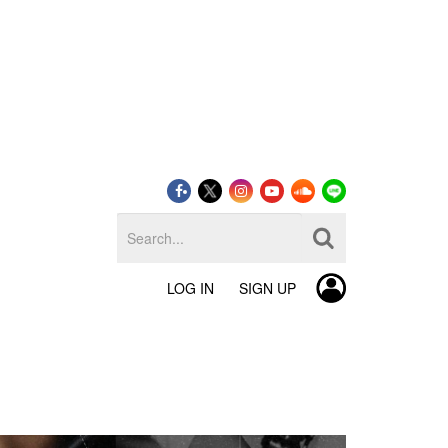
LOG IN
SIGN UP