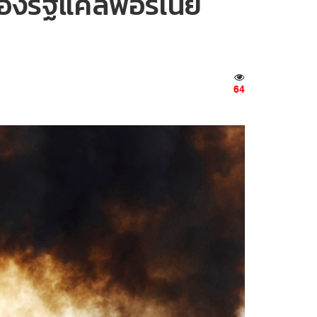
ของรัฐแคลิฟอร์เนีย
64