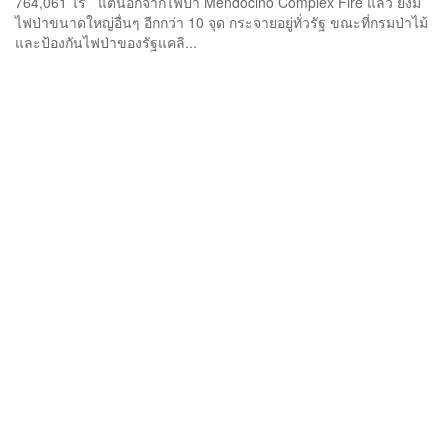
764,061 ไร่ แต่นอกจากไฟป่า Mendocino Complex Fire แล้ว ยังมี
ไฟป่าขนาดใหญ่อื่นๆ อีกกว่า 10 จุด กระจายอยู่ทั่วรัฐ ขณะที่กรมป่าไม้
และป้องกันไฟป่าของรัฐแคลิ...