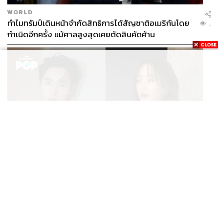
WORLD
ทำไมทรัมป์เดินหน้าจำกัดสิทธิการได้สัญชาติอเมริกันโดย
...
กำเนิดอีกครั้ง แม้ศาลสูงสุดเคยตัดสินคัดค้าน
ENTERTAINMENT
เก้า นพเก้า และ พาย รินรดา เตรียมร่วมงานกันใน ‘รสกาล
...
Enchanted Taste In Time’