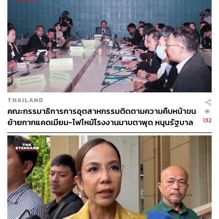
ช่างภาพข่าว ประจำสำนักข่าว THE
STANDARD
THAILAND
คณะกรรมาธิการการอุตสาหกรรมติดตามความคืบหน้าขน
132
ย้ายกากแคดเมียม-ไฟไหม้โรงงานมาบตาพุด หนุนรัฐบาล
เร่งออกใบ รง.4