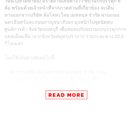
วันนี้ (29 เมษายน) มีรายงานเส้นทางว่า ขบวนรถบรรทุก 6
ล้อ พร้อมด้วยเจ้าหน้าที่จากภาคส่วนที่เกี่ยวข้อง จะเดิน
ทางออกจากบริษัท ล้อโลหะไทย เมททอล จำกัด ผ่านถนน
นครอินทร์และถนนกาญจนาภิเษก มุ่งหน้าไปจุดนัดพบ
ศูนย์การค้า จังหวัดนนทบุรี เพื่อสมทบกับขบวนรถบรรทุกกาก
แคดเมียมที่มาจากจังหวัดสมุทรปราการ รวมระยะทาง 22.2
กิโลเมตร
โดยใช้เส้นทางดังต่อไปนี้
จากบริษัท ล้อโลหะไทย เมททอล จำกัด ถนน
ประชาราษฎร์ 1 แขวงบางซื่อ เขตบางซื่อ
มุ่งหน้าทางตะวันตกเฉียงใต้ไปตามซอยเรียงปรีชา เข้า
สู่ถนนหมายเลข 306
READ MORE
เดินทางต่อไปบนถนนหมายเลข 306 ไปยังจุดหมายที่
ตำบลบางรักพัฒนา
เลี้ยวขวาเข้าสู่ถนนหมายเลข 306
ใช้ช่องทางซ้าย เลี้ยวซ้ายไปสะพานพระราม 5
ขับต่อไปบนถนนนครอินทร์