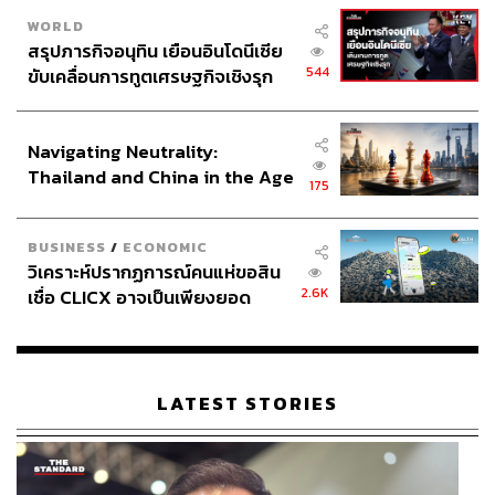
WORLD
สรุปภารกิจอนุทิน เยือนอินโดนีเซีย
544
ขับเคลื่อนการทูตเศรษฐกิจเชิงรุก
ประกาศหุ้นส่วนยุทธศาสตร์ไทย –
อินโดนีเซีย
Navigating Neutrality:
Thailand and China in the Age
175
of a New Global Order
BUSINESS
/
ECONOMIC
วิเคราะห์ปรากฏการณ์คนแห่ขอสิน
2.6K
เชื่อ CLICX อาจเป็นเพียงยอด
ภูเขาน้ำแข็ง ของปัญหาหนี้ครัว
เรือนไทยที่ถูกซุกไว้
LATEST STORIES