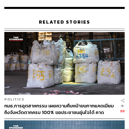
TAGS:
แคดเมียม (Cadmium)
บริษัท ล้อโลหะไทย เมททอล จำกัด
RELATED STORIES
267
ABOUT THE AUTHOR
THE STANDARD TEAM
POLITICS
กองบรรณาธิการ THE STANDARD
กมธ.การอุตสาหกรรม เผยความคืบหน้าขนกากแคดเมียม
99
ถึงจังหวัดตากครบ 100% ขอประชาชนอุ่นใจได้ คาด
ABOUT THE PHOTOGRAPHER
ดำเนินการฝังกลบเสร็จภายใน 30 พ.ย.
ศวิตา พูลเสถียร