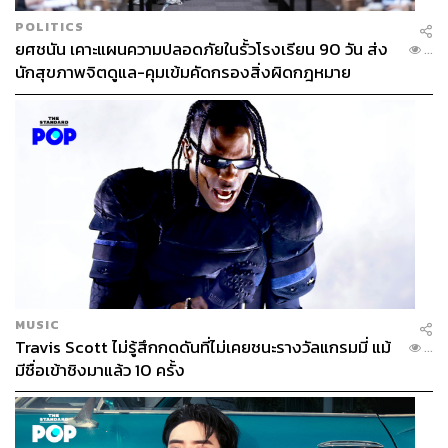
POLITICS
ยศชนัน เคาะแผนความปลอดภัยในรั้วโรงเรียน 90 วัน ส่ง
...
นักสุขภาพจิตดูแล-คุมเข้มคัดกรองสิ่งผิดกฎหมาย
MUSIC
Travis Scott ไม่รู้สึกกดดันที่ไม่เคยชนะรางวัลแกรมมี่ แม้
...
มีชื่อเข้าชิงมาแล้ว 10 ครั้ง