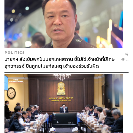
POLITICS
นายกฯ สั่งเข้มพกปืนนอกเคหสถาน ชี้ไม่ใช่เจ้าหน้าที่มีโทษ
...
อุกฉกรรจ์ ปืนถูกขโมยก่อเหตุ เจ้าของร่วมรับผิด