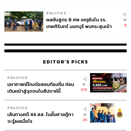
ชั่วคราว หลังเหตุใช้อาวุธปืนภายใน
โรงเรียนคลี่คลาย
POLITICS
ผลชันสูตร 8 ศพ เหตุยิงใน รร.
0
เทพศิรินทร์ นนทบุรี พบกระสุนเข้า
จุดสำคัญ ‘ศีรษะ-หน้าอก’ ครูถูกยิง
4 นัด จากระยะไกล
EDITOR'S PICKS
POLITICS
มหากาพย์โกงข้อสอบท้องถิ่น ก่อน
575
เดินหน้าสู่จุดจบในสัปดาห์นี้
POLITICS
เส้นทางคดี 44 สส. ในชั้นศาลฎีกา
211
จะรู้ผลเมื่อไร