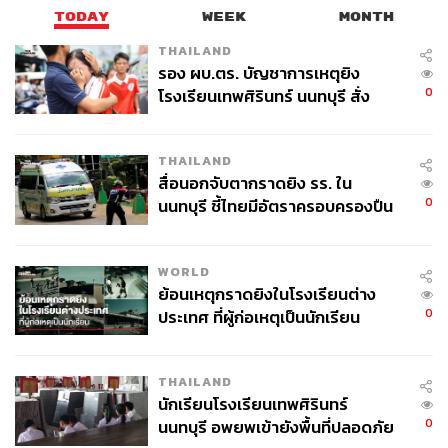
TODAY
WEEK
MONTH
THAILAND
รอง ผบ.ตร. บัญชาการเหตุยิง
0
โรงเรียนเทพศิรินทร์ นนทบุรี สั่ง
ค้นหา 2 รอบยืนยันไร้คนติดค้าง พบ
ศพปู่-ย่าที่บ้านพักผู้ก่อเหตุ
THAILAND
สื่อนอกจับตากราดยิง รร. ใน
0
นนทบุรี ชี้ไทยมีอัตราครอบครองปืน
สูงในระดับต้นของภูมิภาค
WORLD
ย้อนเหตุกราดยิงในโรงเรียนต่าง
0
ประเทศ ที่ผู้ก่อเหตุเป็นนักเรียน
THAILAND
นักเรียนโรงเรียนเทพศิรินทร์
0
นนทบุรี อพยพเข้ายังพื้นที่ปลอดภัย