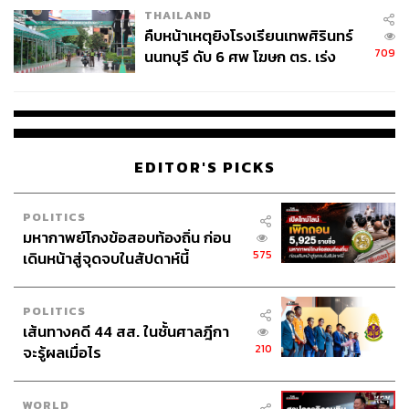
THAILAND
คืบหน้าเหตุยิงโรงเรียนเทพศิรินทร์
709
นนทบุรี ดับ 6 ศพ โฆษก ตร. เร่ง
สอบปมขโมยปืนปู่ก่อเหตุ
EDITOR'S PICKS
POLITICS
มหากาพย์โกงข้อสอบท้องถิ่น ก่อน
575
เดินหน้าสู่จุดจบในสัปดาห์นี้
POLITICS
เส้นทางคดี 44 สส. ในชั้นศาลฎีกา
210
จะรู้ผลเมื่อไร
WORLD