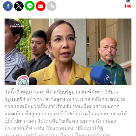
146
วันนี้ (7 พฤษภาคม) ที่ทำเนียบรัฐบาล พิมพ์ภัทรา​ วิชัยกุล​
รัฐมนตรี​ว่าการกระทรวงอุตสาหกรรม​ กล่าวถึงการขนย้าย
กากแคดเมียมว่า​เป็นห่วงเรื่องฝน​ ขณะนี้พยายามขนกาก
แคดเมียมที่อยู่นอกอาคารเข้าไปเก็บด้านใน และพยายามให้
เป็นไปตามแผน​ สิ่งไหนที่ปรับเพื่อคลายความกังวลของ
ประชาชนก็ทำ​ เช่น​ เรื่องรถขนส่ง เปลี่ยนมาใช้ตู้
คอนเทนเนอร์​ทั้งหมด​ โดยเมื่อวานนี้ออกจากจังหวัด