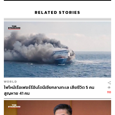
ส่วนที่เริ่มเข้าฤดูฝน​ขณะนี้มีกระทรวงทรัพยากรธรรมชาติ​
RELATED STORIES
และ​สิ่ง​แวดล้อม​มามอ​นิเตอร์เรื่องสารเคมีลงสู่แหล่งน้ำ​ เข้าใจ
ว่าประชาชนในพื้นที่เจอปัญหามากที่สุด​ พร้อมระบุว่า ยืนยัน
ได้ลำบากว่าน้ำจะปนเปื้อนสารเคมีจากโรงงานลงสู่แหล่งน้ำ
หรือไม่​ อย่างที่จังหวัดระยองและพระนครศรีอยุธยา​ ขณะนี้
ได้ขอให้กรมป้องกัน​และ​บรรเทา​สาธารณภัย​ หรือ​ ปภ.​ สร้าง
พนังกั้นน้ำ​ แต่ต้องดูว่าจะสามารถทำได้หรือไม่​
พิมพ์​ภัทรา​กล่าวทิ้งท้ายว่า​ ช่วงนี้ กมธ.การอุตสาหกรรมเรียก
หน่วยงานที่เกี่ยวข้องในกระทรวงไปชี้แจงทุกสัปดาห์​ ซึ่ง
สัปดาห์นี้หากไม่ติดธุระ​ก็จะไป
WORLD
TAGS:
โรงงาน
เหตุไฟไหม้
สารเคมีรั่วไหล
ไฟไหม้เรือเฟอร์รีอินโดนีเซียกลางทะเล เสียชีวิต 5 คน
พิมพ์ภัทรา วิชัยกุล
แคดเมียม (Cadmium)
110
สูญหาย 41 คน
กระทรวงอุตสาหกรรม
โรงงานอุตสาหกรรม
สารเคมี