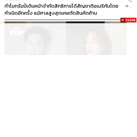
ทำไมทรัมป์เดินหน้าจำกัดสิทธิการได้สัญชาติอเมริกันโดย
...
กำเนิดอีกครั้ง แม้ศาลสูงสุดเคยตัดสินคัดค้าน
ENTERTAINMENT
เก้า นพเก้า และ พาย รินรดา เตรียมร่วมงานกันใน ‘รสกาล
...
Enchanted Taste In Time’