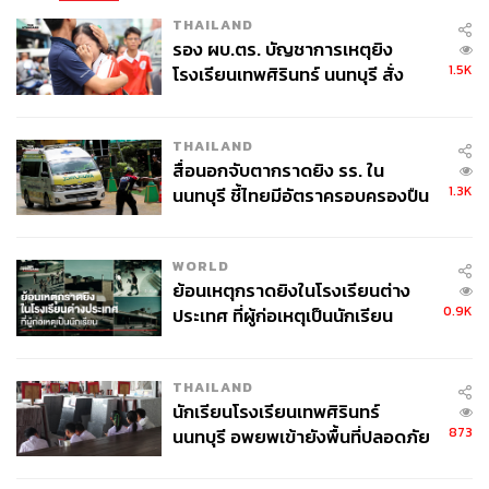
THAILAND
รอง ผบ.ตร. บัญชาการเหตุยิง
1.5K
โรงเรียนเทพศิรินทร์ นนทบุรี สั่ง
ค้นหา 2 รอบยืนยันไร้คนติดค้าง พบ
ศพปู่-ย่าที่บ้านพักผู้ก่อเหตุ
THAILAND
สื่อนอกจับตากราดยิง รร. ใน
1.3K
นนทบุรี ชี้ไทยมีอัตราครอบครองปืน
สูงในระดับต้นของภูมิภาค
WORLD
ย้อนเหตุกราดยิงในโรงเรียนต่าง
0.9K
ประเทศ ที่ผู้ก่อเหตุเป็นนักเรียน
THAILAND
นักเรียนโรงเรียนเทพศิรินทร์
873
นนทบุรี อพยพเข้ายังพื้นที่ปลอดภัย
ชั่วคราว หลังเหตุใช้อาวุธปืนภายใน
โรงเรียนคลี่คลาย