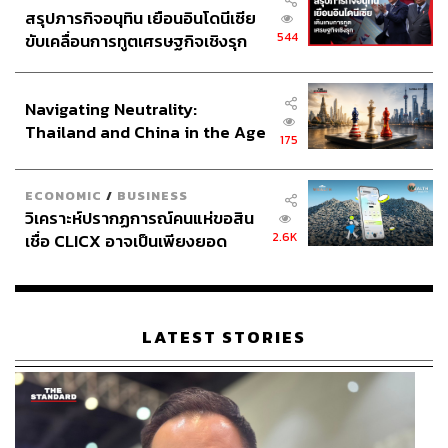
สรุปภารกิจอนุทิน เยือนอินโดนีเซีย
544
ขับเคลื่อนการทูตเศรษฐกิจเชิงรุก
ประกาศหุ้นส่วนยุทธศาสตร์ไทย –
อินโดนีเซีย
Navigating Neutrality:
Thailand and China in the Age
175
of a New Global Order
ECONOMIC
/
BUSINESS
วิเคราะห์ปรากฏการณ์คนแห่ขอสิน
2.6K
เชื่อ CLICX อาจเป็นเพียงยอด
ภูเขาน้ำแข็ง ของปัญหาหนี้ครัว
เรือนไทยที่ถูกซุกไว้
LATEST STORIES