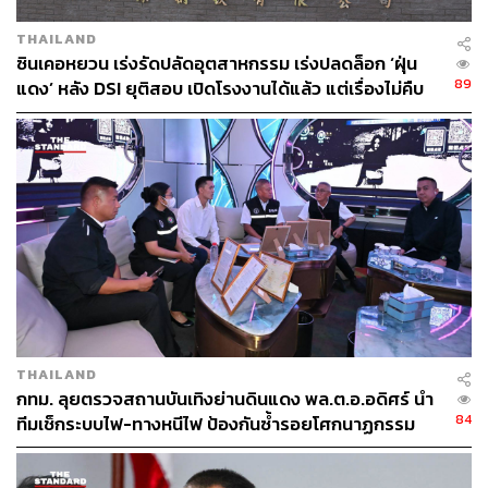
THAILAND
ซินเคอหยวน เร่งรัดปลัดอุตสาหกรรม เร่งปลดล็อก ‘ฝุ่น
89
แดง’ หลัง DSI ยุติสอบ เปิดโรงงานได้แล้ว แต่เรื่องไม่คืบ
หน้า
THAILAND
กทม. ลุยตรวจสถานบันเทิงย่านดินแดง พล.ต.อ.อดิศร์ นำ
84
ทีมเช็กระบบไฟ-ทางหนีไฟ ป้องกันซ้ำรอยโศกนาฏกรรม