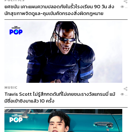
ยศชนัน เคาะแผนความปลอดภัยในรั้วโรงเรียน 90 วัน ส่ง
...
นักสุขภาพจิตดูแล-คุมเข้มคัดกรองสิ่งผิดกฎหมาย
MUSIC
Travis Scott ไม่รู้สึกกดดันที่ไม่เคยชนะรางวัลแกรมมี่ แม้
...
มีชื่อเข้าชิงมาแล้ว 10 ครั้ง