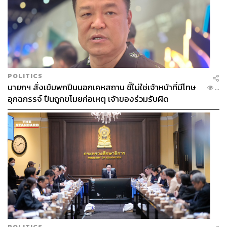
POLITICS
นายกฯ สั่งเข้มพกปืนนอกเคหสถาน ชี้ไม่ใช่เจ้าหน้าที่มีโทษ
...
อุกฉกรรจ์ ปืนถูกขโมยก่อเหตุ เจ้าของร่วมรับผิด
POLITICS