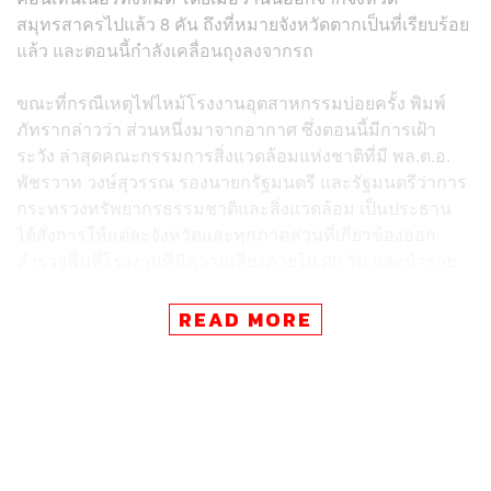
สมุทรสาครไปแล้ว​ 8 คัน​ ถึงที่หมายจังหวัดตากเป็นที่เรียบร้อย
แล้ว​ และตอนนี้กำลังเคลื่อนถุงลงจากรถ​
ขณะที่กรณีเหตุไฟไหม้โรงงานอุตสาหกรรม​บ่อยครั้ง​ พิมพ์​
ภัทรา​กล่าวว่า​ ส่วนหนึ่งมาจากอากาศ​ ซึ่งตอนนี้มีการเฝ้า
ระวัง​ ล่าสุดคณะกรรมการ​สิ่งแวดล้อมแห่งชาติ​ที่มี พล.ต.อ.
พัชรวาท​ วงษ์​สุวรรณ​ รองนายก​รัฐมนตรี​ และ​รัฐมนตรี​ว่าการ​
กระทรวงทรัพยากรธรรมชาติ​และ​สิ่ง​แวดล้อม​ เป็นประธาน​
ได้สั่งการให้แต่ละจังหวัด​และทุกภาคส่วนที่เกี่ยวข้อง​ออก
สำรวจพื้นที่​โรงงานที่มีความเสี่ยง​ภายใน​ 20 วัน​ และนำราย
ชื่อเข้าคณะกรรมการ​ฯ และทางกรมโรงงานอุตสาหกรรม
กระทรวงอุตสาหกรรม ได้แบ่งคณะไปตรวจเช่นกัน​ แต่เรื่องนี้
READ MORE
คงต้องระมัดระวัง​ ไม่ว่าจะเป็นคนในพื้นที่หรือหน่วยงานต้อง
ช่วยกัน​
ส่วนที่คณะกรรมาธิการ​การอุตสาหกรรม​ สภาผู้แทนราษฎร​
วิเคราะห์ว่าเป็นการวางเพลิงเพื่อเลี่ยงกฎหมายใหม่ที่จะมา
บังคับใช้​ พิมพ์​ภัทรา​กล่าวว่า​ คิดได้หลายมุม​ อันดับแรก