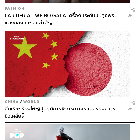
FASHION
CARTIER AT WEIBO GALA เครื่องประดับบนลุคพรม
...
แดงของแขกคนสำคัญ
CHINA
/
WORLD
จีนเรียกร้องให้ญี่ปุ่นยุติการพิจารณาครอบครองอาวุธ
...
นิวเคลียร์