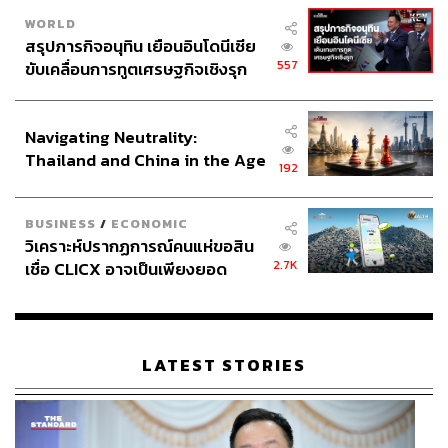
WORLD
สรุปภารกิจอนุทิน เยือนอินโดนีเซีย
557
ขับเคลื่อนการทูตเศรษฐกิจเชิงรุก
ประกาศหุ้นส่วนยุทธศาสตร์ไทย –
อินโดนีเซีย
Navigating Neutrality:
Thailand and China in the Age
192
of a New Global Order
BUSINESS
/
ECONOMIC
วิเคราะห์ปรากฏการณ์คนแห่ขอสิน
2.7K
เชื่อ CLICX อาจเป็นเพียงยอด
ภูเขาน้ำแข็ง ของปัญหาหนี้ครัว
เรือนไทยที่ถูกซุกไว้
LATEST STORIES