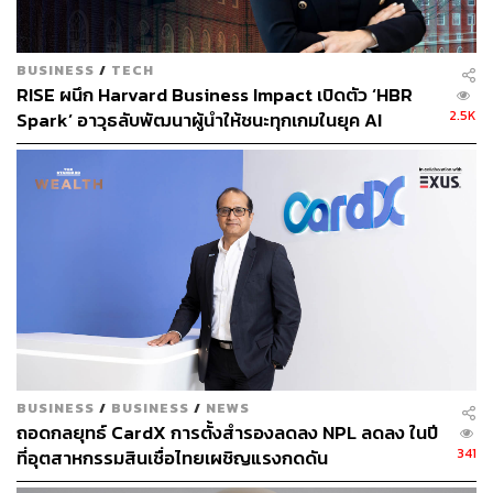
ด้วยเหตุนี้โลกกำลังเฝ้าดูว่าโครงการที่ทะเยอทะยานของไบ
รอันจะก่อให้เกิดความก้าวหน้าครั้งสำคัญหรือไม่
BUSINESS
/
TECH
ภาพ: Bryan Johnson / Instagram
RISE ผนึก Harvard Business Impact เปิดตัว ‘HBR
อ้างอิง:
2.5K
Spark’ อาวุธลับพัฒนาผู้นำให้ชนะทุกเกมในยุค AI
https://nypost.com/2023/05/22/anti-aging-fanatic-who
[Advertorial]
-spends-2m-a-year-to-retain-youth-uses-teen-son-as-
blood-boy/
https://www.bloomberg.com/news/articles/2023-05-2
2/bryan-johnson-s-anti-aging-blood-transfusion-invol
ves-dad-and-son
TAGS:
Project Blueprint
Anti-Aging
เทคโนโลยี
มหาเศรษฐี
Bryan Johnson
BUSINESS
/
BUSINESS
/
NEWS
ถอดกลยุทธ์ CardX การตั้งสำรองลดลง NPL ลดลง ในปี
341
ที่อุตสาหกรรมสินเชื่อไทยเผชิญแรงกดดัน