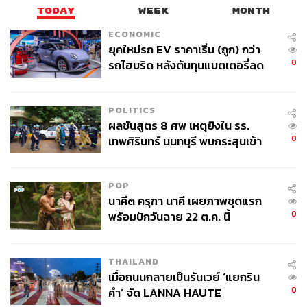
TODAY
WEEK
MONTH
ECONOMIC
ยุคใหม่รถ EV ราคาเริ่ม (ถูก) กว่า
0
รถไฮบริด หลังต้นทุนแบตเตอรี่ลด
ลง - จีนแห่บุกตลาดเกิดใหม่
POLITICS
ผลชันสูตร 8 ศพ เหตุยิงใน รร.
0
เทพศิรินทร์ นนทบุรี พบกระสุนเข้า
จุดสำคัญ ‘ศีรษะ-หน้าอก’ ครูถูกยิง
4 นัด จากระยะไกล
POP
นาคี๓ ครุฑา นาคี เผยภาพชุดแรก
0
พร้อมปักวันฉาย 22 ต.ค. นี้
THAILAND
เมื่อถนนกลายเป็นรันเวย์ ‘แยกริน
0
คำ’ จัด LANNA HAUTE