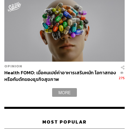
6.7K
ABOUT THE AUTHOR
ถนัดกิจ จันกิเสน
Content Creator ประจำกองบรรณาธิการ
THE STANDARD WEALTH ผู้เสพติดโลก
ธุรกิจ การตลาด เทคโนโลยี และชอบสำรวจ
โลกออฟไลน์และออนไลน์มาถอดรหัสความ
OPINION
เคลื่อนไหวให้เป็นเรื่องเข้าใจง่าย สนุก และได้
Health FOMO: เมื่อคนเปย์ค่าอาหารเสริมหนัก โอกาสทอง
ไอเดียใหม่ๆ
275
หรือกับดักของธุรกิจสุขภาพ
MORE
MOST POPULAR