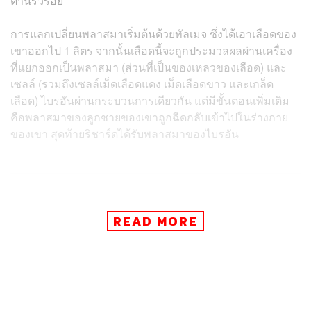
ต้านริ้วรอย
การแลกเปลี่ยนพลาสมาเริ่มต้นด้วยทัลเมจ ซึ่งได้เอาเลือดของ
เขาออกไป 1 ลิตร จากนั้นเลือดนี้จะถูกประมวลผลผ่านเครื่อง
ที่แยกออกเป็นพลาสมา (ส่วนที่เป็นของเหลวของเลือด) และ
เซลล์ (รวมถึงเซลล์เม็ดเลือดแดง เม็ดเลือดขาว และเกล็ด
เลือด) ไบรอันผ่านกระบวนการเดียวกัน แต่มีขั้นตอนเพิ่มเติม
คือพลาสมาของลูกชายของเขาถูกฉีดกลับเข้าไปในร่างกาย
ของเขา สุดท้ายริชาร์ดได้รับพลาสมาของไบรอัน
ข่าวที่เกี่ยวข้อง:
READ MORE
ยุคใหม่ของประสาทวิทยาศาสตร์! Neuralink ของ อีลอ
น มัสก์ ได้รับการอนุมัติจาก FDA สำหรับทดลองปลูกถ่า
ยสมองในมนุษย์เป็นครั้งแรก
Neuralink ของ อีลอน มัสก์ ตั้งเป้าฝังอุปกรณ์คอมพิวเต
อร์ไว้ในสมองให้กับผู้ป่วยที่เป็น ‘มนุษย์’ ภายใน 6 เดือน