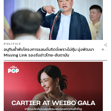
POLITICS
อนุทินย้ำพับโครงการแลนด์บริดจ์เพราะไม่คุ้ม มุ่งพัฒนา
...
Missing Link รองรับอ่าวไทย-อันดามัน