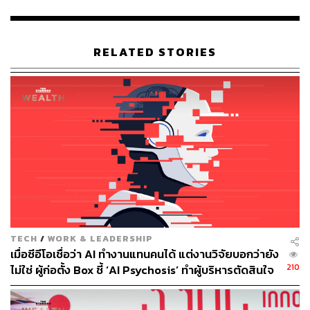
สำหรับไบรอัน นี่ไม่ใช่ประสบการณ์ใหม่ เป็นเวลาหลายเดือน
ที่เขาไปเยี่ยมคลินิกดัลลัสเป็นประจำเพื่อรับพลาสมาจากผู้
บริจาคอายุน้อยที่ไม่เปิดเผยตัวตน ซึ่งเขาได้คัดกรองอย่าง
RELATED STORIES
รอบคอบเพื่อหาค่าดัชนีมวลกายในอุดมคติ วิถีชีวิตที่มี
สุขภาพดี และสถานะการปราศจากโรค
รายงานของ Bloomberg Businessweek ในเดือนมกราคม
ระบุว่า ไบรอันได้ก่อตั้ง Project Blueprint ซึ่งเขาใช้เงินหลาย
ล้านในแต่ละปีไปกับการวินิจฉัยทางการแพทย์ การรักษา
และการปรับเปลี่ยนวิถีชีวิต (เช่น พฤติกรรมการกิน การนอน
และการออกกำลังกาย) เขาพยายามที่จะชะลอหรือย้อนกลับ
กระบวนการชราของเขา โดยหวังว่าคนอื่นๆ อาจเห็นคุณค่า
ในแนวทางของเขาเช่นกัน
TECH
/
WORK & LEADERSHIP
ความเคลื่อนไหวนี้ได้รับเสียงท้วงติงจากนักวิจารณ์หลายคน
เมื่อซีอีโอเชื่อว่า AI ทำงานแทนคนได้ แต่งานวิจัยบอกว่ายัง
เช่น ชาร์ลส์ เบรนเนอร์ นักชีวเคมีที่ศูนย์การแพทย์แห่งชาติ
210
ไม่ใช่ ผู้ก่อตั้ง Box ชี้ ‘AI Psychosis’ ทำผู้บริหารตัดสินใจ
City of Hope ในลอสแอนเจลิส ไม่เชื่อวิธีนี้ เบรนเนอร์เรียกสิ่ง
ปลดคนจากสิ่งที่ไม่เคยลงมือ
นี้ว่า ‘ไร้สาระ ไร้หลักฐาน และค่อนข้างอันตราย’ โดยแนะนำ
ว่าวิธีการดั้งเดิม เช่น การกินเพื่อสุขภาพและการออกกำลัง