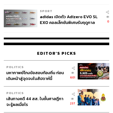
COUTURE กลางสายฝน
SPORT
adidas เปิดตัว Adizero EVO SL
0
EXO คอลเล็กชันพิเศษรับฤดูกาล
College Football
EDITOR'S PICKS
POLITICS
มหากาพย์โกงข้อสอบท้องถิ่น ก่อน
601
เดินหน้าสู่จุดจบในสัปดาห์นี้
POLITICS
เส้นทางคดี 44 สส. ในชั้นศาลฎีกา
237
จะรู้ผลเมื่อไร