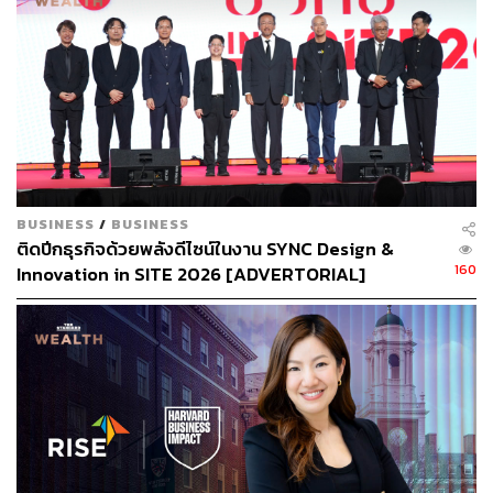
กายอย่างสม่ำเสมอ เป็นแนวทางที่ดีกว่าในการรักษาสุขภาพ
และอายุยืน
นอกจากนี้ยังก่อให้เกิดคำถามด้านจริยธรรม เนื่องจากขั้น
ตอนมีค่าใช้จ่ายประมาณ 5,500 ดอลลาร์ ในขณะที่ผู้บริจาค
พลาสมามักจะได้รับบัตรของขวัญประมาณ 100 ดอลลาร์ นัก
วิจารณ์ให้เหตุผลว่ามันสร้างความเหลื่อมล้ำระหว่างคนรวย
กับคนด้อยโอกาส ผู้มั่งคั่งเช่นไบรอันสามารถเข้ารับการ
BUSINESS
/
BUSINESS
รักษาด้วยวิธีดังกล่าวได้ แต่ผู้บริจาคซึ่งมักอายุน้อยและมี
ติดปีกธุรกิจด้วยพลังดีไซน์ในงาน SYNC Design &
ฐานะยากจนอาจไม่สามารถเข้าถึงการรักษาดังกล่าวได้เช่น
160
Innovation in SITE 2026 [ADVERTORIAL]
เดียวกัน
แม้จะถูกวิจารณ์ แต่ไบรอันก็ไม่เปลี่ยนแปลงในการแสวงหา
ชีวิตที่ยืนยาวขึ้นและมีสุขภาพดีขึ้น เขาเชื่อมั่นว่าความ
พยายามและข้อมูลที่รวบรวมได้จะช่วยให้เราเข้าใจเรื่องการ
มีอายุยืนยาวและสุขภาพที่ดี และเขาให้คำมั่นว่าจะเผยแพร่
การค้นพบทั้งหมดในอีกไม่กี่เดือนข้างหน้า