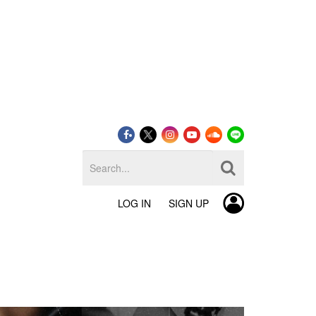
LOG IN
SIGN UP