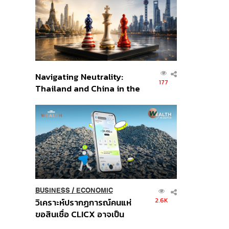
อินโดนีเซีย
Navigating Neutrality:
177
Thailand and China in the
Age of a New Global
Order
BUSINESS
/
ECONOMIC
2.6K
วิเคราะห์ปรากฏการณ์คนแห่
ขอสินเชื่อ CLICX อาจเป็น
เพียงยอดภูเขาน้ำแข็ง ของ