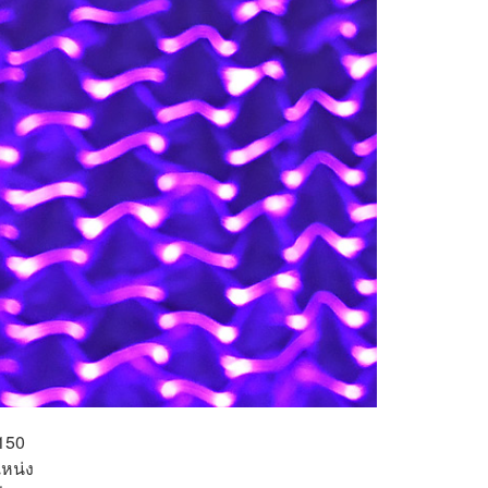
 150
แหน่ง