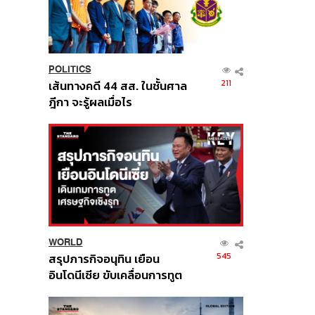
POLITICS
211
เส้นทางคดี 44 สส. ในชั้นศาล
ฎีกา จะรู้ผลเมื่อไร
WORLD
545
สรุปภารกิจอนุทิน เยือน
อินโดนีเซีย ขับเคลื่อนการทูต
เศรษฐกิจเชิงรุก ประกาศหุ้น
ส่วนยุทธศาสตร์ไทย –